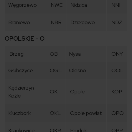
Węgorzewo
NWE
Nidzica
NNI
Braniewo
NBR
Działdowo
NDZ
OPOLSKIE – O
Brzeg
OB
Nysa
ONY
Głubczyce
OGL
Olesno
OOL
Kędzierzyn
OK
Opole
KOP
Koźle
Kluczbork
OKL
Opole powiat
OPO
Krapkowice
OKR
Prudnik
OPR