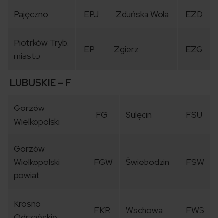
Pajęczno
EPJ
Zduńska Wola
EZD
Piotrków Tryb.
EP
Zgierz
EZG
miasto
LUBUSKIE – F
Gorzów
FG
Sulęcin
FSU
Wielkopolski
Gorzów
Wielkopolski
FGW
Świebodzin
FSW
powiat
Krosno
FKR
Wschowa
FWS
Odrzańskie