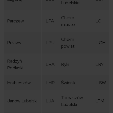
Lubelskie
Chełm
Parczew
LPA
LC
miasto
Chełm
Puławy
LPU
LCH
powiat
Radzyń
LRA
Ryki
LRY
Podlaski
Hrubieszów
LHR
Świdnik
LSW
Tomaszów
Janów Lubelski
LJA
LTM
Lubelski