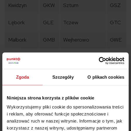
Kwidzyn
GKW
Sztum
GSZ
Lębork
GLE
Tczew
GTC
Malbork
GMB
Wejherowo
GWE
MAŁOPOLSKIE – K
Nowy Sącz
Bochnia
KBC
KNS
Zgoda
Szczegóły
O plikach cookies
powiat
Brzesko
KBR
Nowy Targ
KNT
Niniejsza strona korzysta z plików cookie
Wykorzystujemy pliki cookie do spersonalizowania treści
Chrzanów
KCH
Olkusz
KOL
i reklam, aby oferować funkcje społecznościowe i
analizować ruch w naszej witrynie. Informacje o tym, jak
korzystasz z naszej witryny, udostępniamy partnerom
Dąbrowa