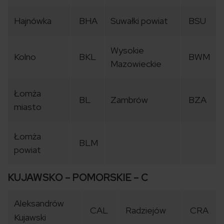
Hajnówka
BHA
Suwałki powiat
BSU
Wysokie
Kolno
BKL
BWM
Mazowieckie
Łomża
BL
Zambrów
BZA
miasto
Łomża
BLM
powiat
KUJAWSKO – POMORSKIE – C
Aleksandrów
CAL
Radziejów
CRA
Kujawski