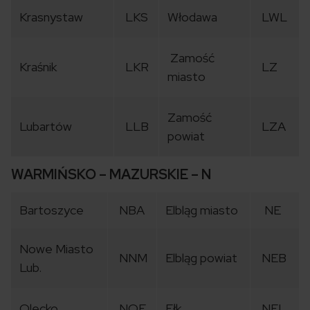
Krasnystaw
LKS
Włodawa
LWL
Zamość
Kraśnik
LKR
LZ
miasto
Zamość
Lubartów
LLB
LZA
powiat
WARMIŃSKO – MAZURSKIE – N
Bartoszyce
NBA
Elbląg miasto
NE
Nowe Miasto
NNM
Elbląg powiat
NEB
Lub.
Olecko
NOE
Ełk
NEL