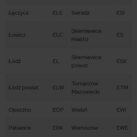
Łęczyca
ELE
Sieradz
ESI
Skierniewice
Łowicz
ELC
ES
miasto
Skierniewice
Łódź
EL
ESK
powiat
Tomaszów
Łódź powiat
ELW
ETM
Mazowiecki
Opoczno
EOP
Wieluń
EWI
Pabianice
EPA
Wieruszów
EWE