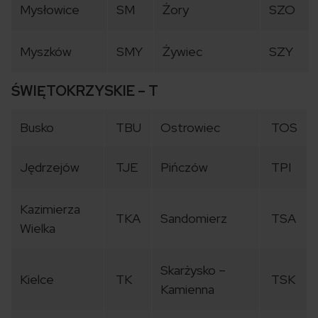
Mysłowice
SM
Żory
SZO
Myszków
SMY
Żywiec
SZY
ŚWIĘTOKRZYSKIE – T
Busko
TBU
Ostrowiec
TOS
Jędrzejów
TJE
Pińczów
TPI
Kazimierza
TKA
Sandomierz
TSA
Wielka
Skarżysko –
Kielce
TK
TSK
Kamienna