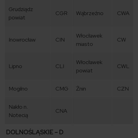
Grudziądz
CGR
Wąbrzeźno
CWA
powiat
Włocławek
Inowrocław
CIN
CW
miasto
Włocławek
Lipno
CLI
CWL
powiat
Mogilno
CMG
Żnin
CZN
Nakło n.
CNA
Notecią
DOLNOŚLĄSKIE – D