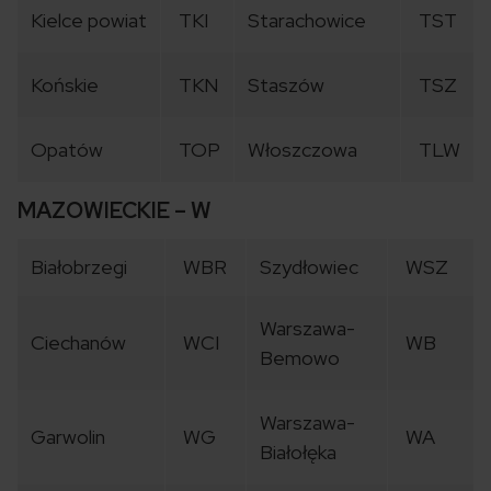
Kielce powiat
TKI
Starachowice
TST
Końskie
TKN
Staszów
TSZ
Opatów
TOP
Włoszczowa
TLW
MAZOWIECKIE – W
Białobrzegi
WBR
Szydłowiec
WSZ
Warszawa-
Ciechanów
WCI
WB
Bemowo
Warszawa-
Garwolin
WG
WA
Białołęka