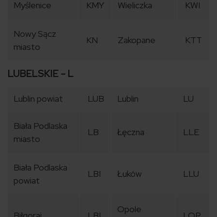
Myślenice
KMY
Wieliczka
KWI
Nowy Sącz
KN
Zakopane
KTT
miasto
LUBELSKIE – L
Lublin powiat
LUB
Lublin
LU
Biała Podlaska
LB
Łęczna
LLE
miasto
Biała Podlaska
LBI
Łuków
LLU
powiat
Opole
Biłgoraj
LBL
LOP