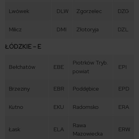
Lwówek
DLW
Zgorzelec
DZG
Milicz
DMI
Złotoryja
DZL
ŁÓDZKIE – E
Piotrków Tryb.
Bełchatów
EBE
EPI
powiat
Brzeziny
EBR
Poddębice
EPD
Kutno
EKU
Radomsko
ERA
Rawa
Łask
ELA
ERW
Mazowiecka