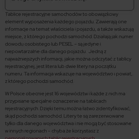
Tablice rejestracyjne samochodów to obowiązkowy
element wyposażenia każdego pojazdu. Zawierają one
informacje na temat właściciela i pojazdu, a także wskazują
miejsce, z którego pochodzi samochód. Działają jak numer
dowodu osobistego lub PESEL – są jedyne i
niepowtarzalne dla danego pojazdu. Jedną z
najważniejszych informacji, jakie można odczytać z tablicy
rejestracyjnej, jest litera lub dwie litery na początku
numeru. Ta informacja wskazuje na województwo i powiat,
z którego pochodzi samochód.
W Polsce obecnie jest 16 województw i każde z nich ma
przypisane specjalne oznaczenie na tablicach
rejestracyjnych. Dzięki temu można łatwo zidentyfikować,
skąd pochodzi samochód. Litery te są zarezerwowane
tylko dla danego województwa i nie mogą być stosowane
w innych regionach – chyba że korzystasz z
personalizowanych tablic rejestracyjnych
.