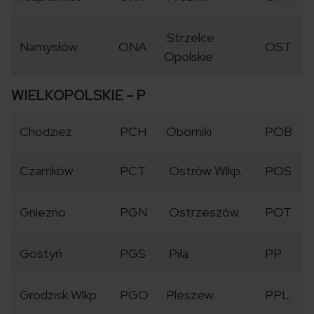
Strzelce
Namysłów
ONA
OST
Opolskie
WIELKOPOLSKIE – P
Chodzież
PCH
Oborniki
POB
Czarnków
PCT
Ostrów Wlkp.
POS
Gniezno
PGN
Ostrzeszów
POT
Gostyń
PGS
Piła
PP
Grodzisk Wlkp.
PGO
Pleszew
PPL