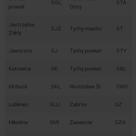
SGL
STA
powiat
Góry
Jastrzębie
SJZ
Tychy miasto
ST
Zdrój
Jaworzno
SJ
Tychy powiat
STY
Katowice
SK
Tychy powiat
SBL
Kłobuck
SKL
Wodzisław Śl.
SWD
Lubliniec
SLU
Zabrze
SZ
Mikołów
SMI
Zawiercie
SZA