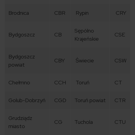
Brodnica
CBR
Rypin
CRY
Sępólno
Bydgoszcz
CB
CSE
Krajeńskie
Bydgoszcz
CBY
Świecie
CSW
powiat
Chełmno
CCH
Toruń
CT
Golub-Dobrzyń
CGD
Toruń powiat
CTR
Grudziądz
CG
Tuchola
CTU
miasto