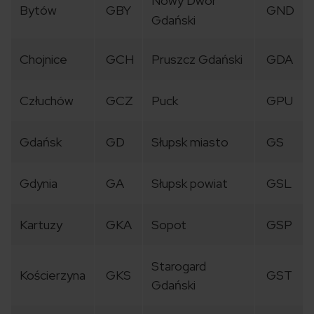
Nowy Dwór
Bytów
GBY
GND
Gdański
Chojnice
GCH
Pruszcz Gdański
GDA
Człuchów
GCZ
Puck
GPU
Gdańsk
GD
Słupsk miasto
GS
Gdynia
GA
Słupsk powiat
GSL
Kartuzy
GKA
Sopot
GSP
Starogard
Kościerzyna
GKS
GST
Gdański