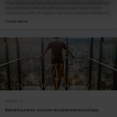
Coraz większa część firm, niezależnie od wielkości, swoją działalność
albo przenosi do internetu, albo w dużej części opiera o różne
mechanizmy online. W związku z tym coraz częściej przedsiębiorcy
interesują się ubezpieczeniem od zagrożeń cybernetycznych. W
Czytaj więcej
końcu często nie chodzi tylko o same procesy w firmie, ale też
ochronę danych osobowych klientów.
2023.10.27
Balcia Insurance: niszowe ubezpieczenia pod lupą