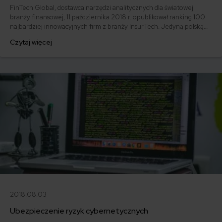
FinTech Global, dostawca narzędzi analitycznych dla światowej
branży finansowej, 11 października 2018 r. opublikował ranking 100
najbardziej innowacyjnych firm z branży InsurTech. Jedyną polską
firmą, która znalazła się w tym zaszczytnym międzynarodowym
Czytaj więcej
gronie, jest mfind.
2018.08.03
Ubezpieczenie ryzyk cybernetycznych