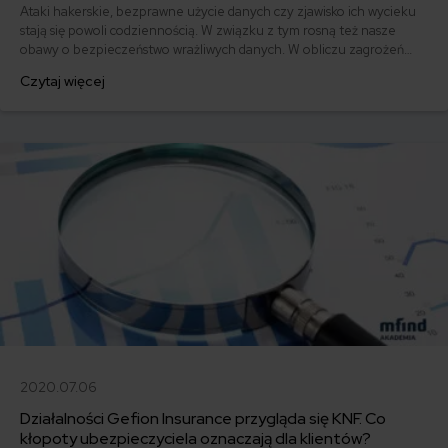
Ataki hakerskie, bezprawne użycie danych czy zjawisko ich wycieku
stają się powoli codziennością. W związku z tym rosną też nasze
obawy o bezpieczeństwo wrażliwych danych. W obliczu zagrożeń
cybernetycznych, jeszcze bardziej drżą firmy przetwarzające
Czytaj więcej
poufne informacje. Z myślą o nich stworzono produkt zajmujący się
ich bezpieczeństwem, czyli ubezpieczenie ryzyk cybernetycznych.
2020.07.06
Działalności Gefion Insurance przygląda się KNF. Co
kłopoty ubezpieczyciela oznaczają dla klientów?