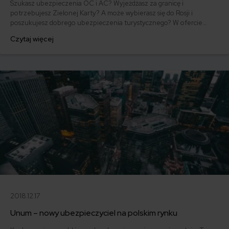
Szukasz ubezpieczenia OC i AC? Wyjeżdżasz za granicę i
potrzebujesz Zielonej Karty? A może wybierasz się do Rosji i
poszukujesz dobrego ubezpieczenia turystycznego? W ofercie
Balcia Insurance znajdziesz także bardziej niszowe polisy, takie jak
Czytaj więcej
ubezpieczenie OC agentów ubezpieczeniowych czy OC dla osób
wykonujących działalność leczniczą. Sprawdzamy, co jeszcze do
zaoferowania ma Balcia Insurance!
2018.12.17
Unum – nowy ubezpieczyciel na polskim rynku