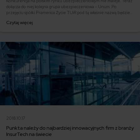
Konkurencja na polskim rynku ubezpieczeniowym nie maleje. Teraz
dołącza do niej kolejna grupa ubezpieczeniowa – Unum. Po
przejęciu spółki Pramerica Życie TUiR pod tą właśnie nazwą będzie
próbowała pozyskać klientów na polskim rynku.
Czytaj więcej
2018.10.17
Punkta należy do najbardziej innowacyjnych firm z branży
InsurTech na świecie