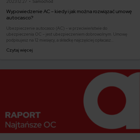
2023.12.27 •
Samochód
Wypowiedzenie AC – kiedy i jak można rozwiązać umowę
autocasco?
Ubezpieczenie autocasco (AC) – w przeciwieństwie do
ubezpieczenia OC – jest ubezpieczeniem dobrowolnym. Umowę
podpisujesz na 12 miesięcy, a składkę najczęściej opłacasz
jednorazowo. Co w przypadku, gdy udało Ci się znaleźć lepszą
Czytaj więcej
ofertę lub zdecydowałeś się sprzedać samochód w trakcie trwania
umowy? Sprawdź, w jakich sytuacjach ubezpieczenie AC wygasa
samo, a kiedy można odstąpić od umowy.