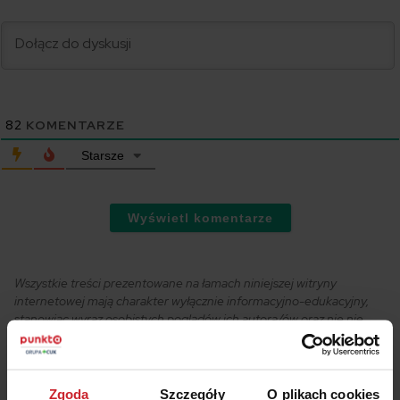
82
KOMENTARZE
Starsze
Wyświetl komentarze
Wszystkie treści prezentowane na łamach niniejszej witryny
internetowej mają charakter wyłącznie informacyjno-edukacyjny,
stanowiąc wyraz osobistych poglądów ich autora/ów oraz nie nie
powinny stanowić podstawy przy podejmowaniu decyzji
biznesowych, inwestycyjnych, lub podatkowych, za które to decyzje
właściciel strony internetowej ani autorzy nie ponoszą jakiejkolwiek
odpowiedzialności.
Zgoda
Szczegóły
O plikach cookies