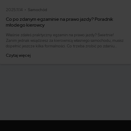
2025.11.14 •
Samochód
Co po zdanym egzaminie na prawo jazdy? Poradnik
młodego kierowcy
Właśnie zdałeś praktyczny egzamin na prawo jazdy? Świetnie!
Zanim jednak wsiądziesz za kierownicą własnego samochodu, musisz
dopełnić jeszcze kilka formalności. Co trzeba zrobić po zdaniu
egzaminu na prawo jazdy? Poznaj praktyczne wskazówki, dzięki
Czytaj więcej
którym szybko załatwisz sprawy urzędowe i będziesz mógł prowadzić
swoje auto.