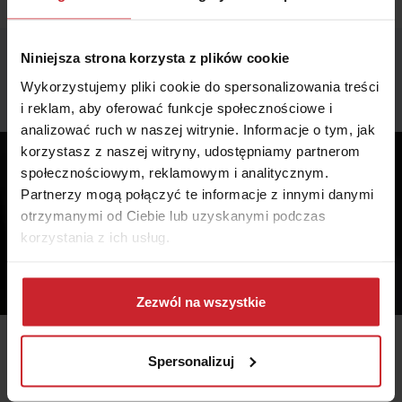
Niniejsza strona korzysta z plików cookie
Wykorzystujemy pliki cookie do spersonalizowania treści
Podobne artykuły
i reklam, aby oferować funkcje społecznościowe i
analizować ruch w naszej witrynie. Informacje o tym, jak
korzystasz z naszej witryny, udostępniamy partnerom
społecznościowym, reklamowym i analitycznym.
Partnerzy mogą połączyć te informacje z innymi danymi
otrzymanymi od Ciebie lub uzyskanymi podczas
korzystania z ich usług.
Dowiedz się więcej na temat tego, kim jesteśmy, jak
można się z nami skontaktować i w jaki sposób
Zezwól na wszystkie
przetwarzamy dane osobowe w ramach
Polityki
prywatności
.
2018.10.12
Spersonalizuj
Jak działa i kto oferuje ubezpieczenie cyber?