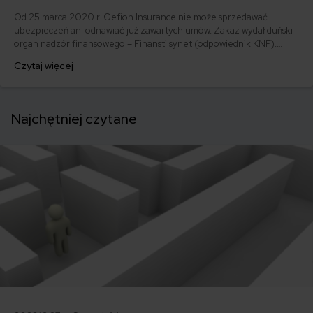
Od 25 marca 2020 r. Gefion Insurance nie może sprzedawać
ubezpieczeń ani odnawiać już zawartych umów. Zakaz wydał duński
organ nadzór finansowego – Finanstilsynet (odpowiednik KNF).
Chociaż ograniczenie to nie jest równoznaczne z upadkiem
Czytaj więcej
ubezpieczyciela, to klienci muszą wykazać się czujnością.
Najchętniej czytane