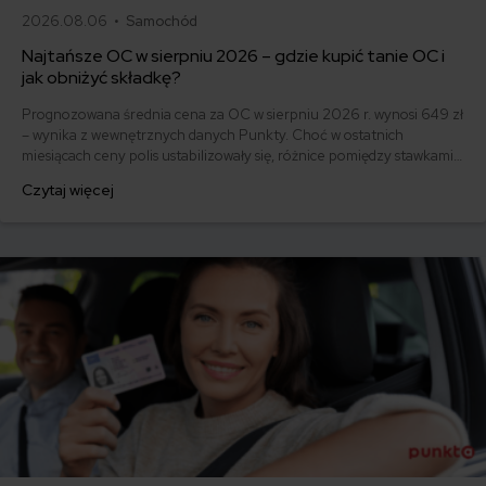
2026.08.06 •
Samochód
Najtańsze OC w sierpniu 2026 – gdzie kupić tanie OC i
jak obniżyć składkę?
Prognozowana średnia cena za OC w sierpniu 2026 r. wynosi 649 zł
– wynika z wewnętrznych danych Punkty. Choć w ostatnich
miesiącach ceny polis ustabilizowały się, różnice pomiędzy stawkami
za ubezpieczenie są ogromne. Jedni płacą zaledwie nieco ponad
Czytaj więcej
500 zł, inni – powyżej 1500 zł. Gdzie znaleźć najtańsze OC w Polsce
i jak obniżyć koszty ubezpieczenia samochodu? Odpowiadamy na
podstawie najnowszych danych z rynku.