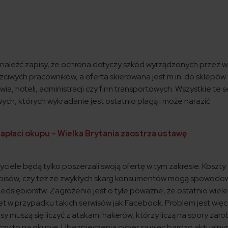
naleźć zapisy, że ochrona dotyczy szkód wyrządzonych przez w
zciwych pracowników, a oferta skierowana jest m.in. do sklepów
a, hoteli, administracji czy firm transportowych. Wszystkie te 
h, których wykradanie jest ostatnio plagą i może narazić
zapłaci okupu – Wielka Brytania zaostrza ustawę
iele będą tylko poszerzali swoją ofertę w tym zakresie. Koszty
episów, czy też ze zwykłych skarg konsumentów mogą spowodo
edsiębiorstw. Zagrożenie jest o tyle poważne, że ostatnio wiel
 w przypadku takich serwisów jak Facebook. Problem jest więc 
y muszą się liczyć z atakami hakerów, którzy liczą na spory zar
czy to na okupie. Ubezpieczenia cyber są więc bardzo aktualn