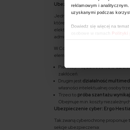
Ubezpieczenie cyber: Colonnade
reklamowym i analitycznym. 
uzyskanymi podczas korzysta
Jedną z firm, która oferuje taką polis
które może nam pomóc w przypadku 
Dowiedz się więcej na temat
elektronicznych, czy nawet przerwy
osobowe w ramach
Polityki
administracyjne i wszelkie działani
W Colonnade możemy też zastosować
elementy ochrony.
Pierwszym są
zakłócenia w działan
zakłóceń.
Drugim jest
działalność multimed
własności intelektualnej osoby tr
Trzeci to
próba szantażu wynika
Obejmuje m.in. koszty niezależnyc
Ubezpieczenie cyber: Ergo Hesti
Tak zwaną cyberochronę proponuje 
sekcje ubezpieczenia: