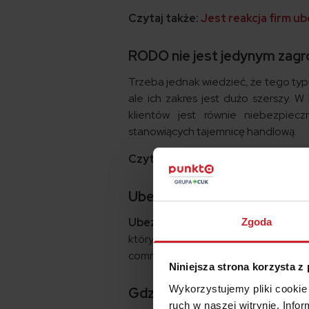
Czytaj także:
Jest reakcja firm u
RODO nie jest jedynym zag
Trzeba jednak wiedzieć, że tego typ
ale ich zakres jest dużo szerszy.
klientów jest równie niebezpiec
stanowiących tajemnicę handlową.
Czytaj także:
Ubezpieczenie ryzy
Ubezpieczenie cyber – co to
Ubezpieczenie w zakresie ryzyk
Zgoda
który chroni przed ryzykami cybe
commerce, pośrednictwa finansowego,
Niniejsza strona korzysta z
Wykorzystujemy pliki cookie 
Gdzie nabyć polisę cyber?
ruch w naszej witrynie. Inf