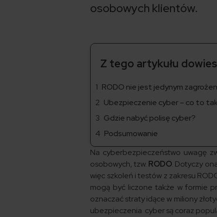
osobowych klientów.
Z tego artykułu dowiesz
RODO nie jest jedynym zagroże
Ubezpieczenie cyber – co to ta
Gdzie nabyć polisę cyber?
Podsumowanie
Na cyberbezpieczeństwo uwagę zwr
osobowych, tzw.
RODO
. Dotyczy ona
więc szkoleń i testów z zakresu RODO
mogą być liczone także w formie p
oznaczać straty idące w miliony zło
ubezpieczenia cyber są coraz popula