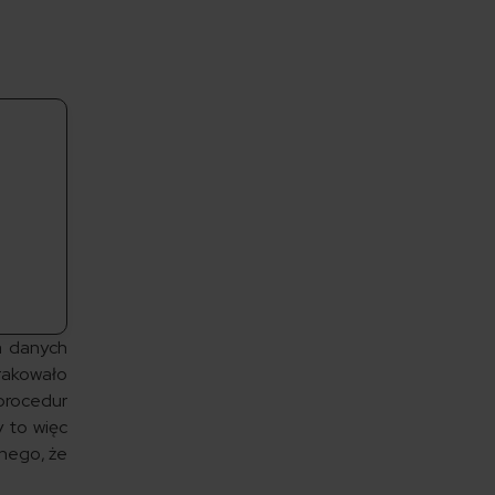
a danych
brakowało
 procedur
 to więc
wnego, że