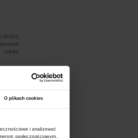
i z RODO,
sobowych
, często
O plikach cookies
 produkt,
m.in. e-
ołecznościowe i analizować
artnerom społecznościowym,