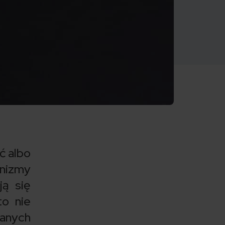
ć albo
anizmy
ją się
o nie
anych