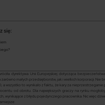
 się:
niem
kiego?
óciła dyrektywa Unii Europejskiej dotycząca bezpieczeństw
 zarówno małych przedsiębiorstw, jak i wielkich korporacji. Nie 
, a wszystko to wynikało z faktu, że kary za nieprzestrzeganie
rocentu od obrotu. Dla największych graczy na rynku mogłoby
tych, wynikające z błędu pojedynczego pracownika. Nic więc dzi
rniejsze.