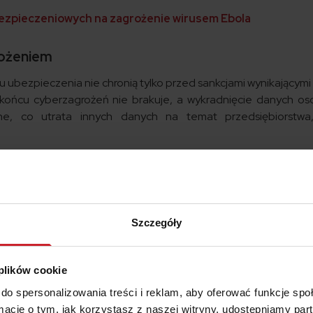
bezpieczeniowych na zagrożenie wirusem Ebola
rożeniem
u ubezpieczenia nie chronią tylko przed sankcjami wynikającym
 W końcu cyberzagrożeń nie brakuje, a wykradnięcie danych o
zne, co utrata innych danych na temat przedsiębiorstwa
k cybernetycznych
 takiego?
Szczegóły
 cybernetycznych
, czyli potocznie
ubezpieczenie cyber
, to
rnetycznymi. Jest polecamy firmom działającym w branży 
 sektora edukacji, firmom transportowym czy administracji.
 plików cookie
do spersonalizowania treści i reklam, aby oferować funkcje sp
ormacje o tym, jak korzystasz z naszej witryny, udostępniamy p