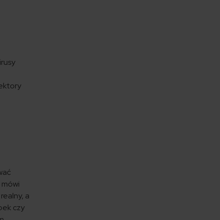
irusy
sektory
wać
e mówi
realny, a
obek czy
ym