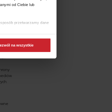
anymi od Ciebie lub
we,
nych
ki sposób przetwarzamy dane
ezwól na wszystkie
kich
chrony
mediów.
ych.
łówne