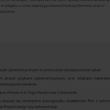
, w związku z coraz większą powszechnością internetu oraz e-
naczeniu.
ryzyk cybernetycznych to potocznie ubezpieczenie cyber.
i przed ryzykami cybernetycznymi, m.in. atakami hakerskim
ciwością pracowników.
się w ofercie m.in. Ergo Hestii oraz Colonnade.
okazać się niezbędne w przypadku działalności firm z sekto
 finansowego czy administracji.