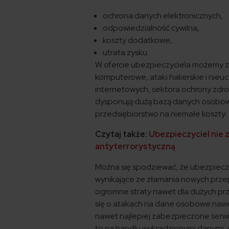
ochrona danych elektronicznych,
odpowiedzialność cywilna,
koszty dodatkowe,
utrata zysku.
W ofercie ubezpieczyciela możemy z
komputerowe, ataki hakerskie i nieuc
internetowych, sektora ochrony zdrowi
dysponują dużą bazą danych osobowyc
przedsiębiorstwo na niemałe koszty.
Czytaj także:
Ubezpieczyciel nie 
antyterrorystyczną
Można się spodziewać, że ubezpieczyc
wynikające ze złamania nowych prz
ogromne straty nawet dla dużych prz
się o atakach na dane osobowe nawet
nawet najlepiej zabezpieczone serwis
to na handlu wykradzionymi danymi, 