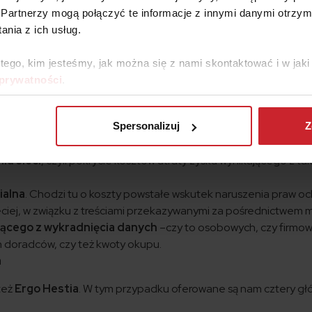
Partnerzy mogą połączyć te informacje z innymi danymi otrzym
nia z ich usług.
ę jest
Colonnade
– firma ta proponuje ubezpieczenie hybrydo
kosztów wynikających z okupu za dane, kosztu odzyskania da
 tego, kim jesteśmy, jak można się z nami skontaktować i w ja
 w działalności systemu. Obejmuje ono również postępowanie
 prywatności
.
a prowadzące do namierzenia źródła danego incydentu.
 rozszerzony zakres ochrony. Pozwala on na trzy dodatkowe
Spersonalizuj
Z
iu sieci
, czyli pokrycie kosztów utraty zysku wynikającego z ta
ialna
. Chodzi tu o koszty powstałe wskutek naruszenia praw o
zeciej, w związku z treściami przekazywanymi za pośrednictwem 
jącego z wykradnięcia danych
–czy to osobowych, czy firmow
h doradców, czy też kwoty okupu.
a
też
Ergo Hestia
. W tym przypadku oferowane są nam cztery g