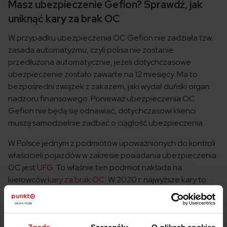
Masz ubezpieczenie Gefion? Sprawdź, jak
uniknąć kary za brak OC
W przypadku ubezpieczenia OC Gefion nie zadziała tzw.
zasada automatyzmu, czyli polisa nie zostanie
przedłużona automatycznie, jeżeli dotychczasowe
ubezpieczenie zostało zawarte na 12 miesięcy. Ma to
bezpośredni związek z zakazem, jaki wydał duński organ
nadzoru finansowego. Ponieważ ubezpieczenia OC
Gefion nie będą się odnawiać, dotychczasowi klienci
muszą samodzielnie zadbać o ciągłość ubezpieczenia.
W Polsce jednym z podmiotów upoważnionych do kontroli
właścicieli pojazdów w zakresie posiadania ubezpieczenia
OC jest
UFG
. To właśnie ten podmiot nakłada na
kierowców
kary za brak OC
. W 2020 r. najwyższe kary to:
7800 zł – dla pojazdów ciężarowych, ciągników
samochodowych i autobusów,
5200 zł – dla samochodów osobowych,