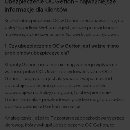
Ubezpieczenie OC Gefion – najważniejsze
informacje dla klientów
Kupiłeś ubezpieczenie OC w Gefion i zastanawiasz się, co
dalej? Upadłość Gefion nie jest jeszcze przesądzona –
możliwe są różne scenariusze. Sprawdź, jak postępować.
1. Czy ubezpieczenie OC w Gefion jest ważne mimo
problemów ubezpieczyciela?
Kłopoty Gefion Insurance nie mają żadnego wpływu na
ważność polisy OC. Jeżeli zdecydowałeś się na OC z
Gefion, Twoja polisa jest aktywna, a Twój samochód
pozostaje pod ochroną ubezpieczeniową. Jeżeli
spowodujesz np. kolizję drogową, to ubezpieczenie
Gefion zadziała – poszkodowany będzie mógł dochodzić
odszkodowania od Gefion Insurance.
Analogicznie, jeżeli to Ty zostaniesz poszkodowany przez
kierowcę, który wykupił ubezpieczenie OC Gefion, to