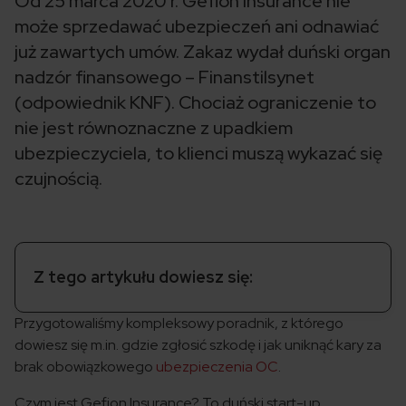
Od 25 marca 2020 r. Gefion Insurance nie
może sprzedawać ubezpieczeń ani odnawiać
już zawartych umów. Zakaz wydał duński organ
nadzór finansowego – Finanstilsynet
(odpowiednik KNF). Chociaż ograniczenie to
nie jest równoznaczne z upadkiem
ubezpieczyciela, to klienci muszą wykazać się
czujnością.
Z tego artykułu dowiesz się:
Przygotowaliśmy kompleksowy poradnik, z którego
dowiesz się m.in. gdzie zgłosić szkodę i jak uniknąć kary za
brak obowiązkowego
ubezpieczenia OC
.
Czym jest Gefion Insurance? To duński start-up