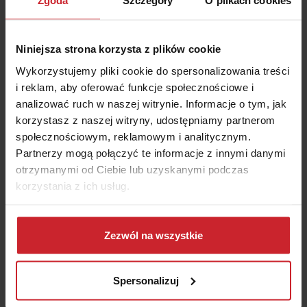
Zgoda
Szczegóły
O plikach cookies
870 zł – dla pozostałych pojazdów.
Pamiętaj – umowa ubezpieczenia OC Gefion nie
Niniejsza strona korzysta z plików cookie
odnowi się, ale wygaśnie z upływem okresu, na jaki
Wykorzystujemy pliki cookie do spersonalizowania treści
została zawarta! Nawet jeden dzień przerwy w
i reklam, aby oferować funkcje społecznościowe i
ubezpieczeniu spowoduje, że zostaniesz ukarany
analizować ruch w naszej witrynie. Informacje o tym, jak
wysoką opłatą karną.
korzystasz z naszej witryny, udostępniamy partnerom
społecznościowym, reklamowym i analitycznym.
Partnerzy mogą połączyć te informacje z innymi danymi
otrzymanymi od Ciebie lub uzyskanymi podczas
korzystania z ich usług.
Dowiedz się więcej na temat tego, kim jesteśmy, jak
można się z nami skontaktować i w jaki sposób
Zezwól na wszystkie
przetwarzamy dane osobowe w ramach
Polityki
prywatności
.
Spersonalizuj