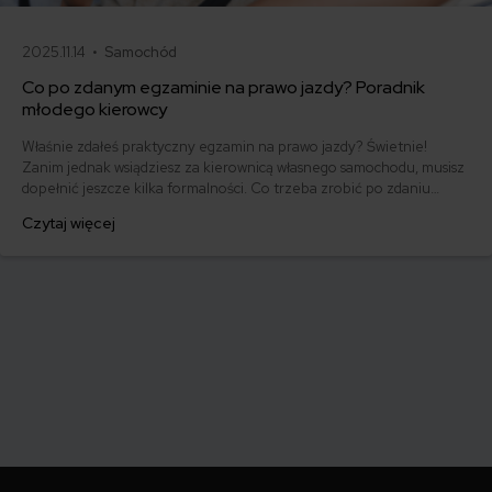
2025.11.14 •
Samochód
Co po zdanym egzaminie na prawo jazdy? Poradnik
młodego kierowcy
Właśnie zdałeś praktyczny egzamin na prawo jazdy? Świetnie!
Zanim jednak wsiądziesz za kierownicą własnego samochodu, musisz
dopełnić jeszcze kilka formalności. Co trzeba zrobić po zdaniu
egzaminu na prawo jazdy? Poznaj praktyczne wskazówki, dzięki
Czytaj więcej
którym szybko załatwisz sprawy urzędowe i będziesz mógł prowadzić
swoje auto.