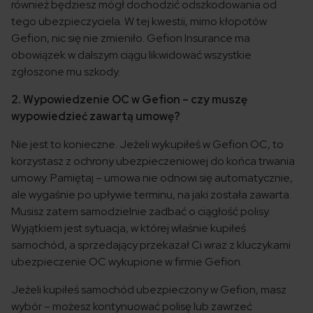
również będziesz mógł dochodzić odszkodowania od
tego ubezpieczyciela. W tej kwestii, mimo kłopotów
Gefion, nic się nie zmieniło. Gefion Insurance ma
obowiązek w dalszym ciągu likwidować wszystkie
zgłoszone mu szkody.
2. Wypowiedzenie OC w Gefion – czy muszę
wypowiedzieć zawartą umowę?
Nie jest to konieczne. Jeżeli wykupiłeś w Gefion OC, to
korzystasz z ochrony ubezpieczeniowej do końca trwania
umowy. Pamiętaj – umowa nie odnowi się automatycznie,
ale wygaśnie po upływie terminu, na jaki została zawarta.
Musisz zatem samodzielnie zadbać o ciągłość polisy.
Wyjątkiem jest sytuacja, w której właśnie kupiłeś
samochód, a sprzedający przekazał Ci wraz z kluczykami
ubezpieczenie OC wykupione w firmie Gefion.
Jeżeli kupiłeś samochód ubezpieczony w Gefion, masz
wybór – możesz kontynuować polisę lub zawrzeć