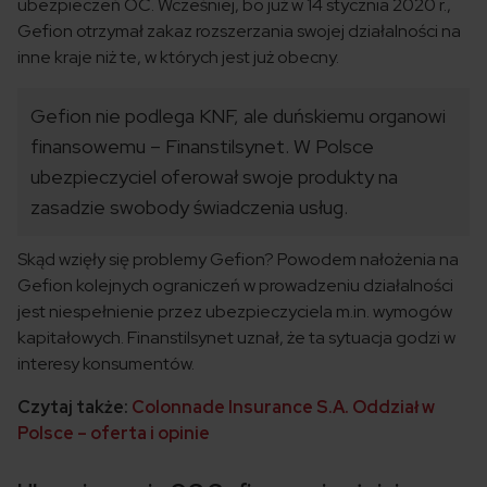
ubezpieczeń OC. Wcześniej, bo już w 14 stycznia 2020 r.,
Gefion otrzymał zakaz rozszerzania swojej działalności na
inne kraje niż te, w których jest już obecny.
Gefion nie podlega KNF, ale duńskiemu organowi
finansowemu – Finanstilsynet. W Polsce
ubezpieczyciel oferował swoje produkty na
zasadzie swobody świadczenia usług.
Skąd wzięły się problemy Gefion? Powodem nałożenia na
Gefion kolejnych ograniczeń w prowadzeniu działalności
jest niespełnienie przez ubezpieczyciela m.in. wymogów
kapitałowych. Finanstilsynet uznał, że ta sytuacja godzi w
interesy konsumentów.
Czytaj także:
Colonnade Insurance S.A. Oddział w
Polsce – oferta i opinie