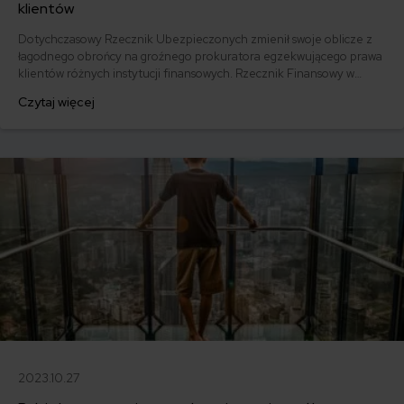
klientów
Dotychczasowy Rzecznik Ubezpieczonych zmienił swoje oblicze z
łagodnego obrońcy na groźnego prokuratora egzekwującego prawa
klientów różnych instytucji finansowych. Rzecznik Finansowy w
nowej odsłonie oprócz dodatkowych obowiązków otrzymał także
Czytaj więcej
nowe narzędzia karania opieszałych instytucji.
2023.10.27