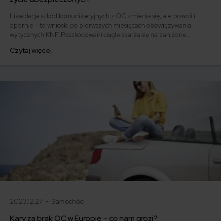
Likwidacja szkód komunikacyjnych z OC zmienia się, ale powoli i
opornie - to wnioski po pierwszych miesiącach obowiązywania
wytycznych KNF. Poszkodowani ciągle skarżą się na zaniżone
odszkodowania. Dowiedz się, co Twój ubezpieczyciel powinien
Czytaj więcej
zrobić przy ustalaniu wysokości odszkodowania i jego wypłacie.
2023.12.27 •
Samochód
Kary za brak OC w Europie – co nam grozi?