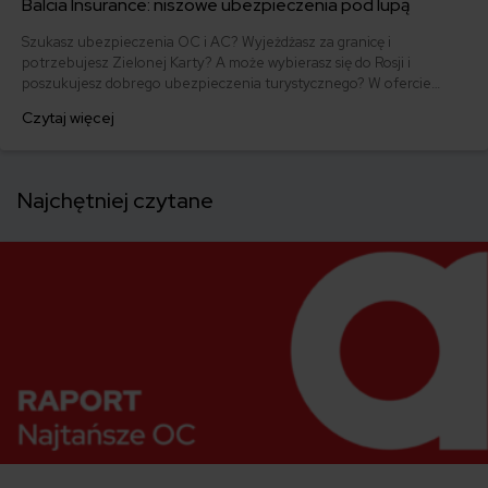
Balcia Insurance: niszowe ubezpieczenia pod lupą
Szukasz ubezpieczenia OC i AC? Wyjeżdżasz za granicę i
potrzebujesz Zielonej Karty? A może wybierasz się do Rosji i
poszukujesz dobrego ubezpieczenia turystycznego? W ofercie
Balcia Insurance znajdziesz także bardziej niszowe polisy, takie jak
Czytaj więcej
ubezpieczenie OC agentów ubezpieczeniowych czy OC dla osób
wykonujących działalność leczniczą. Sprawdzamy, co jeszcze do
zaoferowania ma Balcia Insurance!
Najchętniej czytane