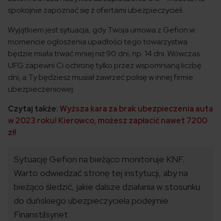
spokojnie zapoznać się z ofertami ubezpieczycieli.
Wyjątkiem jest sytuacja, gdy Twoja umowa z Gefion w
momencie ogłoszenia upadłości tego towarzystwa
będzie miała trwać mniej niż 90 dni, np. 14 dni. Wówczas
UFG zapewni Ci ochronę tylko przez wspomnianą liczbę
dni, a Ty będziesz musiał zawrzeć polisę w innej firmie
ubezpieczeniowej.
Czytaj także:
Wyższa kara za brak ubezpieczenia auta
w 2023 roku! Kierowco, możesz zapłacić nawet 7200
zł!
Sytuację Gefion na bieżąco monitoruje KNF.
Warto odwiedzać stronę tej instytucji, aby na
bieżąco śledzić, jakie dalsze działania w stosunku
do duńskiego ubezpieczyciela podejmie
Finanstilsynet.