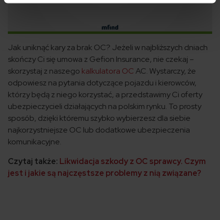
Jak uniknąć kary za brak OC? Jeżeli w najbliższych dniach
skończy Ci się umowa z Gefion Insurance, nie czekaj –
skorzystaj z naszego
kalkulatora OC
AC. Wystarczy, że
odpowiesz na pytania dotyczące pojazdu i kierowców,
którzy będą z niego korzystać, a przedstawimy Ci oferty
ubezpieczycieli działających na polskim rynku. To prosty
sposób, dzięki któremu szybko wybierzesz dla siebie
najkorzystniejsze OC lub dodatkowe ubezpieczenia
komunikacyjne.
Czytaj także:
Likwidacja szkody z OC sprawcy. Czym
jest i jakie są najczęstsze problemy z nią związane?