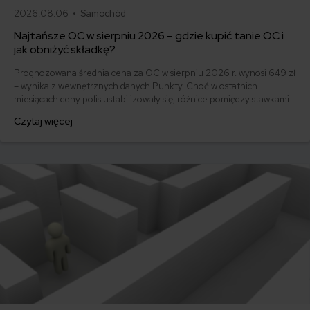
2026.08.06 •
Samochód
Najtańsze OC w sierpniu 2026 – gdzie kupić tanie OC i
jak obniżyć składkę?
Prognozowana średnia cena za OC w sierpniu 2026 r. wynosi 649 zł
– wynika z wewnętrznych danych Punkty. Choć w ostatnich
miesiącach ceny polis ustabilizowały się, różnice pomiędzy stawkami
za ubezpieczenie są ogromne. Jedni płacą zaledwie nieco ponad
Czytaj więcej
500 zł, inni – powyżej 1500 zł. Gdzie znaleźć najtańsze OC w Polsce
i jak obniżyć koszty ubezpieczenia samochodu? Odpowiadamy na
podstawie najnowszych danych z rynku.