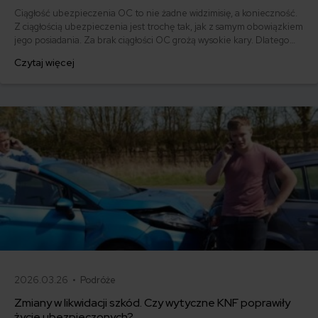
Ciągłość ubezpieczenia OC to nie żadne widzimisię, a konieczność.
Z ciągłością ubezpieczenia jest trochę tak, jak z samym obowiązkiem
jego posiadania. Za brak ciągłości OC grożą wysokie kary. Dlatego
też warto wiedzieć kiedy następuje automatyczne przedłużenie OC,
Czytaj więcej
a kiedy sami musimy dopilnować terminów. Co tak naprawdę grozi za
przerwę w ubezpieczeniu? Wyjaśniamy!
2026.03.26 •
Podróże
Zmiany w likwidacji szkód. Czy wytyczne KNF poprawiły
życie ubezpieczonych?