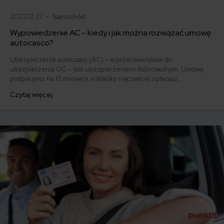
2023.12.27 •
Samochód
Wypowiedzenie AC – kiedy i jak można rozwiązać umowę
autocasco?
Ubezpieczenie autocasco (AC) – w przeciwieństwie do
ubezpieczenia OC – jest ubezpieczeniem dobrowolnym. Umowę
podpisujesz na 12 miesięcy, a składkę najczęściej opłacasz
jednorazowo. Co w przypadku, gdy udało Ci się znaleźć lepszą
Czytaj więcej
ofertę lub zdecydowałeś się sprzedać samochód w trakcie trwania
umowy? Sprawdź, w jakich sytuacjach ubezpieczenie AC wygasa
samo, a kiedy można odstąpić od umowy.