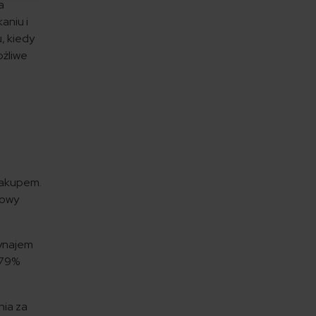
a
aniu i
, kiedy
ożliwe
zakupem.
dowy
wynajem
 79%
nia za