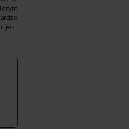
którym
bardzo
m jest