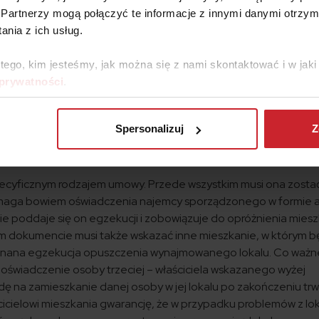
 Zadbaj o Certyfikat Najemcy. Twoja wartość na rynku
Partnerzy mogą połączyć te informacje z innymi danymi otrzym
nia z ich usług.
y przysługuje tylko i wyłącznie w przypadku najmu prywatnego.
 tego, kim jesteśmy, jak można się z nami skontaktować i w ja
z przeznaczeniem mieszkaniowym. Oznacza to, że z możliwości na
 prywatności
.
ugowych.
e? Poradnik krok po kroku!
Spersonalizuj
Z
ego
ecyficznym rodzajem umowy. Przede wszystkim musi ona zosta
ymaga bowiem oświadczenia najemcy sporządzonego w formie 
ie poddaje się on egzekucji i zobowiązuje do opróżnienia mies
 dokumencie musi także wskazać inne mieszkanie, w którym b
onana egzekucja opuszczenia wynajmowanego lokalu. Co ważn
oświadczenie osoby trzeciej – właściciela wskazanego wyżej
dę na zamieszkanie danej osoby w jej lokalu po zakończeniu tr
icielowi mieszkania gwarancję, że w przypadku problemów z lo