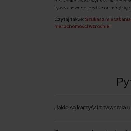
bez konieczności wytaczania proces
tymczasowego, będzie on mógł się g
Czytaj także:
Szukasz mieszkania?
nieruchomości wzrośnie!
Py
Jakie są korzyści z zawarci