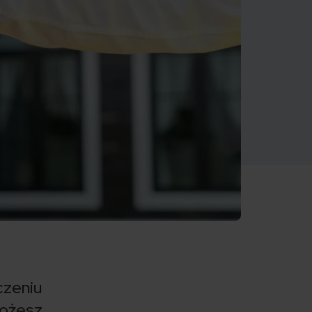
czeniu
ożesz