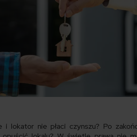
 i lokator nie płaci czynszu? Po zakoń
opuścić lokalu? W świetle prawa nie m