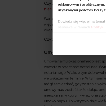
Czytaj także:
Szukasz mieszkania?
reklamowym i analitycznym. 
nieruchomości wzrośnie!
uzyskanymi podczas korzysta
Warto pamiętać, że najem okazjonaln
Dowiedz się więcej na temat
więc przywilejem właścicieli lokali 
osobowe w ramach
Polityki
okazjonalnego właściciele lokali usł
Czytaj także:
Jak kupić mieszkani
Umowa najmu okazjonaln
Umowa najmu okazjonalnego jest sp
zawarta w obecności notariusza. W
notarialnego. W akcie tym dobrowoln
we wskazanym terminie. W tym samym
mógł zamieszkać, gdy zostanie wyk
umowy musi zostać także dołączone 
mieszkania, w którym wyrazi ona zgo
umowy najmu. To wszystko daje właśc