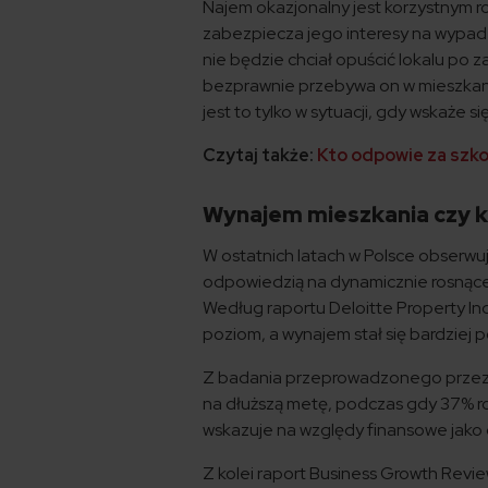
Najem okazjonalny jest korzystnym r
zabezpiecza jego interesy na wypad
nie będzie chciał opuścić lokalu po
bezprawnie przebywa on w mieszkaniu
jest to tylko w sytuacji, gdy wskaże 
Czytaj także:
Kto odpowie za szk
Wynajem mieszkania czy 
W ostatnich latach w Polsce obserwu
odpowiedzią na dynamicznie rosnące
Według raportu Deloitte Property In
poziom, a wynajem stał się bardziej 
Z badania przeprowadzonego przez 
na dłuższą metę, podczas gdy 37% r
wskazuje na względy finansowe jako g
Z kolei raport Business Growth Revi