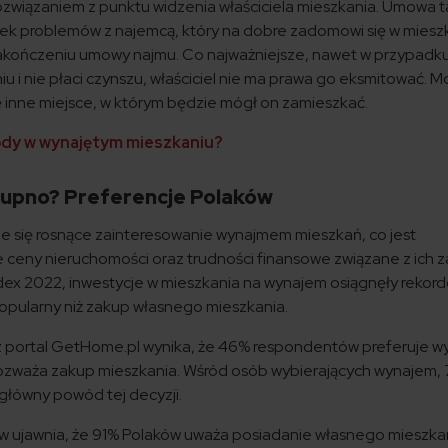
ozwiązaniem z punktu widzenia właściciela mieszkania. Umowa t
ek problemów z najemcą, który na dobre zadomowi się w mieszk
 zakończeniu umowy najmu. Co najważniejsze, nawet w przypadku
 i nie płaci czynszu, właściciel nie ma prawa go eksmitować. M
się inne miejsce, w którym będzie mógł on zamieszkać.
ody w wynajętym mieszkaniu?
kupno? Preferencje Polaków
je się rosnące zainteresowanie wynajmem mieszkań, co jest
 ceny nieruchomości oraz trudności finansowe związane z ich 
dex 2022, inwestycje w mieszkania na wynajem osiągnęły rekor
popularny niż zakup własnego mieszkania. ​
portal GetHome.pl wynika, że 46% respondentów preferuje 
ozważa zakup mieszkania. Wśród osób wybierających wynajem,
łówny powód tej decyzji. ​
ew ujawnia, że 91% Polaków uważa posiadanie własnego mieszka