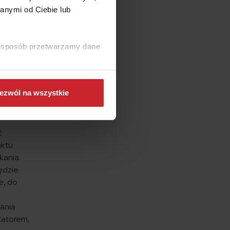
anymi od Ciebie lub
 Jest
ki sposób przetwarzamy dane
jmu
ezwól na wszystkie
ć
aktu
zkania
ędzie
e, do
wania
katorem,