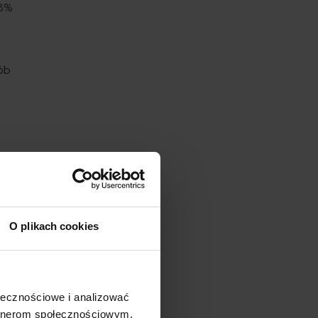
68%
i
sób
mo to
ści daje
O plikach cookies
mogi
cję
ostać
ołecznościowe i analizować
artnerom społecznościowym,