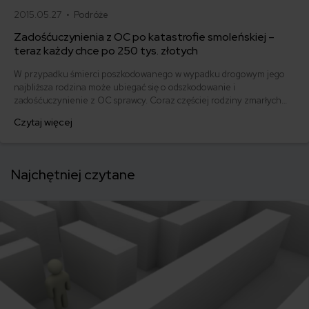
2015.05.27 •
Podróże
Zadośćuczynienia z OC po katastrofie smoleńskiej –
teraz każdy chce po 250 tys. złotych
W przypadku śmierci poszkodowanego w wypadku drogowym jego
najbliższa rodzina może ubiegać się o odszkodowanie i
zadośćuczynienie z OC sprawcy. Coraz częściej rodziny zmarłych
domagają się nawet kilkusettysięcznych odszkodowań, powołując się
Czytaj więcej
na tzw. casus smoleński.
Najchętniej czytane