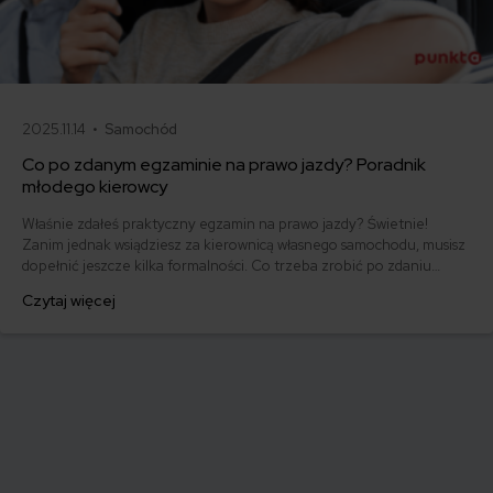
2025.11.14 •
Samochód
Co po zdanym egzaminie na prawo jazdy? Poradnik
młodego kierowcy
Właśnie zdałeś praktyczny egzamin na prawo jazdy? Świetnie!
Zanim jednak wsiądziesz za kierownicą własnego samochodu, musisz
dopełnić jeszcze kilka formalności. Co trzeba zrobić po zdaniu
egzaminu na prawo jazdy? Poznaj praktyczne wskazówki, dzięki
Czytaj więcej
którym szybko załatwisz sprawy urzędowe i będziesz mógł prowadzić
swoje auto.