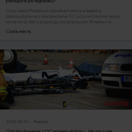
pieniądze po wypadku?
Coraz więcej Polaków po wypadkach walczy w sądach o
zadośćuczynienia z ubezpieczenia OC. Liczą na znacznie wyższe
kwoty niż te, które proponują ubezpieczyciele. W walkę o te
pieniądze włączają się też kancelarie odszkodowawcze. Wyjaśniamy,
Czytaj więcej
czym jest zadośćuczynienie, komu przysługuje i czym różni się od
odszkodowania.
2024.08.30 •
Podróże
Odszkodowanie z OC sprawcy kolizji – Jak się o nie