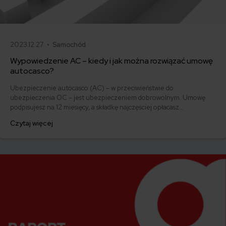
2023.12.27 •
Samochód
Wypowiedzenie AC – kiedy i jak można rozwiązać umowę
autocasco?
Ubezpieczenie autocasco (AC) – w przeciwieństwie do
ubezpieczenia OC – jest ubezpieczeniem dobrowolnym. Umowę
podpisujesz na 12 miesięcy, a składkę najczęściej opłacasz
jednorazowo. Co w przypadku, gdy udało Ci się znaleźć lepszą
Czytaj więcej
ofertę lub zdecydowałeś się sprzedać samochód w trakcie trwania
umowy? Sprawdź, w jakich sytuacjach ubezpieczenie AC wygasa
samo, a kiedy można odstąpić od umowy.