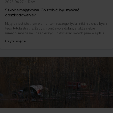
2023.04.27 •
Dom
Szkoda majątkowa. Co zrobić, by uzyskać
odszkodowanie?
Majątek jest istotnym elementem naszego życia i nikt nie chce być z
tego tytułu stratny. Żeby chronić swoje dobra, a także siebie
samego, można się ubezpieczyć lub dociekać swoich praw w sądzie.
Należy jednak pamiętać o obowiązkach, dzięki którym można liczyć
Czytaj więcej
na odszkodowanie.