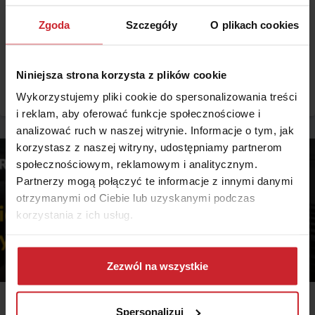
UWAGA! Zmiana rekomendacji KNF w przypadku wypłat z
OC! Sprawdź szczegóły
Zgoda
Szczegóły
O plikach cookies
Komisja Nadzoru Finansowego słusznie zauważyła, iż zachodzi
potrzeba zapewnienia przewidywalności w procesie ustalania i
wypłaty zadośćuczynienia z tytułu szkody niemajątkowej.
Niniejsza strona korzysta z plików cookie
Dotychczas takiej przewidywalności nie było, a klienci
Czytaj więcej
Wykorzystujemy pliki cookie do spersonalizowania treści
niejednokrotnie gubili się w gąszczu przepisów i indywidualnych
ustaleń. Sprawdź najnowsze rekomendacje KNF.
i reklam, aby oferować funkcje społecznościowe i
analizować ruch w naszej witrynie. Informacje o tym, jak
korzystasz z naszej witryny, udostępniamy partnerom
społecznościowym, reklamowym i analitycznym.
Partnerzy mogą połączyć te informacje z innymi danymi
otrzymanymi od Ciebie lub uzyskanymi podczas
korzystania z ich usług.
Dowiedz się więcej na temat tego, kim jesteśmy, jak
można się z nami skontaktować i w jaki sposób
Zezwól na wszystkie
przetwarzamy dane osobowe w ramach
Polityki
prywatności
.
2016.12.13
Spersonalizuj