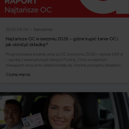
2026.08.06 •
Samochód
Najtańsze OC w sierpniu 2026 – gdzie kupić tanie OC i
jak obniżyć składkę?
Prognozowana średnia cena za OC w sierpniu 2026 r. wynosi 649 zł
– wynika z wewnętrznych danych Punkty. Choć w ostatnich
miesiącach ceny polis ustabilizowały się, różnice pomiędzy stawkami
za ubezpieczenie są ogromne. Jedni płacą zaledwie nieco ponad
Czytaj więcej
500 zł, inni – powyżej 1500 zł. Gdzie znaleźć najtańsze OC w Polsce
i jak obniżyć koszty ubezpieczenia samochodu? Odpowiadamy na
podstawie najnowszych danych z rynku.