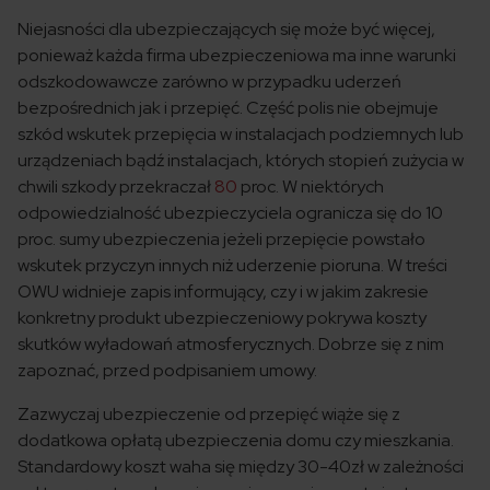
Niejasności dla ubezpieczających się może być więcej,
ponieważ każda firma ubezpieczeniowa ma inne warunki
odszkodowawcze zarówno w przypadku uderzeń
bezpośrednich jak i przepięć. Część polis nie obejmuje
szkód wskutek przepięcia w instalacjach podziemnych lub
urządzeniach bądź instalacjach, których stopień zużycia w
chwili szkody przekraczał
80
proc. W niektórych
odpowiedzialność ubezpieczyciela ogranicza się do 10
proc. sumy ubezpieczenia jeżeli przepięcie powstało
wskutek przyczyn innych niż uderzenie pioruna. W treści
OWU widnieje zapis informujący, czy i w jakim zakresie
konkretny produkt ubezpieczeniowy pokrywa koszty
skutków wyładowań atmosferycznych. Dobrze się z nim
zapoznać, przed podpisaniem umowy.
Zazwyczaj ubezpieczenie od przepięć wiąże się z
dodatkowa opłatą ubezpieczenia domu czy mieszkania.
Standardowy koszt waha się między 30-40zł w zależności