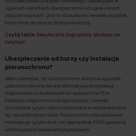
od towarzystwa ubezpieczeniowego i zawarty jest w
ogólnych warunkach ubezpieczenia od ognia i innych
zdarzeń losowych. Jest to stosunkowo niewielki wydatek,
który może się okazać dobrą inwestycją.
Czytaj także:
Świąteczne zagrożenia: złodziej nie
świętuje!
Ubezpieczenie od burzy czy instalacja
piorunochronu?
Warto pamiętać, że ubezpieczenie domu na wypadek
uderzenia pioruna nie jest alternatywą do instalacji
odgromowej na budynkach nie wyższych niż 15 m.
Instalacja odgromowa odciąga pioruny, niweluje
szczególnie ryzyko uderzenia pioruna w mieszkanie przy
np. niezamkniętym oknie. Piorunochron zdecydowanie
minimalizuje ryzyko strat, nie daje jednak 100% gwarancji
ochrony przed zjawiskami pogodowymi.