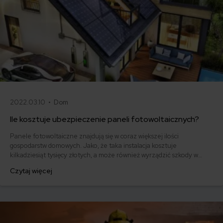
2022.03.10 •
Dom
Ile kosztuje ubezpieczenie paneli fotowoltaicznych?
Panele fotowoltaiczne znajdują się w coraz większej ilości
gospodarstw domowych. Jako, że taka instalacja kosztuje
kilkadziesiąt tysięcy złotych, a może również wyrządzić szkody w
budynku na którym jest zamontowana, warto ją ubezpieczyć. Jakie
Czytaj więcej
są jego opcje ubezpieczenia i ile to kosztuje?