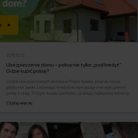
2015.10.12
Ubezpieczenie domu – polisa nie tylko „pod kredyt”.
Gdzie kupić polisę?
Liczba ubezpieczonych domów w Polsce byłaby pewnie niższa,
gdyby nie banki. Udzielając kredytów, wymuszają one wykupienie
polisy z cesją. O czym musisz pamiętać, szukając najlepszej ochrony?
Co musi znaleźć się w umowie, jeżeli swoją nieruchomość
Czytaj więcej
ubezpieczasz „dla banku"? Przeczytaj porady Akademii
ubezpieczeń mfind.