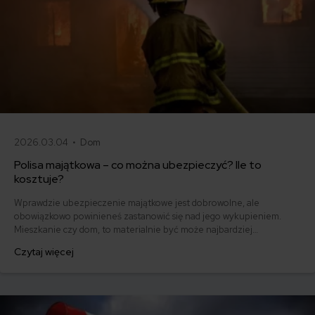
2026.03.04 •
Dom
Polisa majątkowa – co można ubezpieczyć? Ile to
kosztuje?
Wprawdzie ubezpieczenie majątkowe jest dobrowolne, ale
obowiązkowo powinieneś zastanowić się nad jego wykupieniem.
Mieszkanie czy dom, to materialnie być może najbardziej
wartościowa rzecz, jaką posiadasz. A koszty w przypadku pożaru, czy
Czytaj więcej
zalania mogą być ogromne. Polisa majątkowa na pewno jeszcze
nikomu nie zaszkodziła.