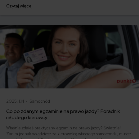
jednorazowo. Co w przypadku, gdy udało Ci się znaleźć lepszą
Czytaj więcej
ofertę lub zdecydowałeś się sprzedać samochód w trakcie trwania
umowy? Sprawdź, w jakich sytuacjach ubezpieczenie AC wygasa
samo, a kiedy można odstąpić od umowy.
2025.11.14 •
Samochód
Co po zdanym egzaminie na prawo jazdy? Poradnik
młodego kierowcy
Właśnie zdałeś praktyczny egzamin na prawo jazdy? Świetnie!
Zanim jednak wsiądziesz za kierownicą własnego samochodu, musisz