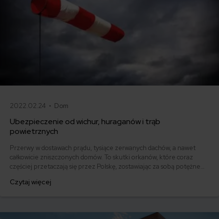
2022.02.24 •
Dom
Ubezpieczenie od wichur, huraganów i trąb
powietrznych
Przerwy w dostawach prądu, tysiące zerwanych dachów, a nawet
całkowicie zniszczonych domów. To skutki orkanów, które coraz
częściej przetaczają się przez Polskę, zostawiając za sobą potężne
straty. Naprawa szkód będzie mniej dotkliwa, jeśli otrzymasz
Czytaj więcej
odszkodowanie z ubezpieczenia nieruchomości na wypadek wichur.
Ile kosztuje i jak działa ubezpieczenie na wypadek silnego wiatru,
huraganu i trąby powietrznej?