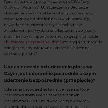
Warunki „burzowej polisy” zawarte są w OWU ( czyli
Ogólnych Warunkach Ubezpieczenia). Jednakże
ubezpieczeniowa charakterystyka zjawisk naturalnych
często różni się od określeń naukowych
. Warto więc
dowiedzieć się, co charakteryzuje polisy i czym
warunkowana jest wypłata odszkodowania w wypadku
strat majątkowych spowodowanych przez piorun. Jakie
ubezpieczenie mieszkania, domu
czy innej nieruchomości
należy mieć, aby było również ubezpieczeniem od
uderzenia pioruna?
Ubezpieczenie od uderzenia pioruna:
Czym jest uderzenie pośrednie a czym
uderzenie bezpośrednie (przepięcie)?
Uderzenie bezpośrednie to inaczej rażenie, które
pozostawia trwały ślad na zabezpieczonych
przedmiotach. Piorun musi więc uderzyć w sposób
bezpośredni – np. w dom, budynek gospodarczy,