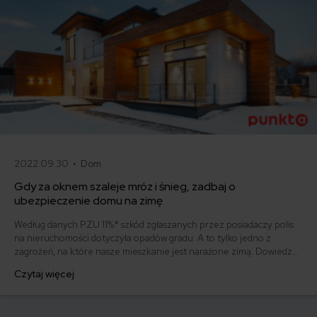
2022.09.30 •
Dom
Gdy za oknem szaleje mróz i śnieg, zadbaj o
ubezpieczenie domu na zimę
Według danych PZU 11%* szkód zgłaszanych przez posiadaczy polis
na nieruchomości dotyczyła opadów gradu. A to tylko jedno z
zagrożeń, na które nasze mieszkanie jest narażone zimą. Dowiedz
się, jak wybrać polisę, która będzie chronić Twój dom o każdej porze
Czytaj więcej
roku.