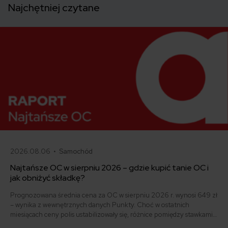
Najchętniej czytane
2026.08.06 •
Samochód
Najtańsze OC w sierpniu 2026 – gdzie kupić tanie OC i
jak obniżyć składkę?
Prognozowana średnia cena za OC w sierpniu 2026 r. wynosi 649 zł
– wynika z wewnętrznych danych Punkty. Choć w ostatnich
miesiącach ceny polis ustabilizowały się, różnice pomiędzy stawkami
za ubezpieczenie są ogromne. Jedni płacą zaledwie nieco ponad