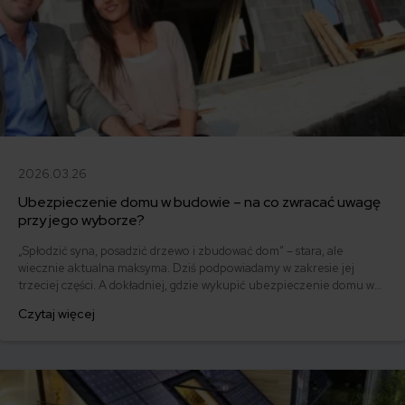
2026.03.26
Ubezpieczenie domu w budowie – na co zwracać uwagę
przy jego wyborze?
„Spłodzić syna, posadzić drzewo i zbudować dom” – stara, ale
wiecznie aktualna maksyma. Dziś podpowiadamy w zakresie jej
trzeciej części. A dokładniej, gdzie wykupić ubezpieczenie domu w
budowie i na co zwracać uwagę przyglądając się ofertom
Czytaj więcej
ubezpieczycieli.