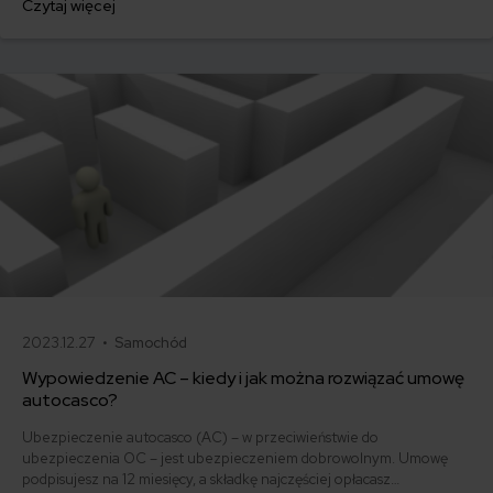
Czytaj więcej
500 zł, inni – powyżej 1500 zł. Gdzie znaleźć najtańsze OC w Polsce
i jak obniżyć koszty ubezpieczenia samochodu? Odpowiadamy na
podstawie najnowszych danych z rynku.
2023.12.27 •
Samochód
Wypowiedzenie AC – kiedy i jak można rozwiązać umowę
autocasco?
Ubezpieczenie autocasco (AC) – w przeciwieństwie do
ubezpieczenia OC – jest ubezpieczeniem dobrowolnym. Umowę
podpisujesz na 12 miesięcy, a składkę najczęściej opłacasz