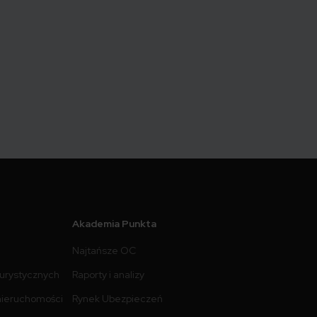
Akademia Punkta
Najtańsze OC
turystycznych
Raporty i analizy
nieruchomości
Rynek Ubezpieczeń