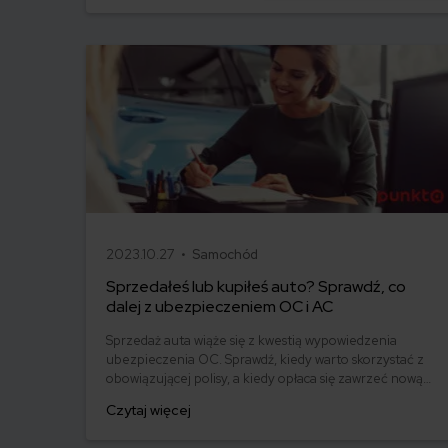
ubezpieczający samochód i co zrobić, żeby
zaoszczędzić na polisie OC.
2023.10.27 •
Samochód
Sprzedałeś lub kupiłeś auto? Sprawdź, co
dalej z ubezpieczeniem OC i AC
Sprzedaż auta wiąże się z kwestią wypowiedzenia
ubezpieczenia OC. Sprawdź, kiedy warto skorzystać z
obowiązującej polisy, a kiedy opłaca się zawrzeć nową
umowę. Pamiętaj, że, nawet jeśli kupujesz pojazd bez
Czytaj więcej
ważnego OC, musisz wykupić ubezpieczenie jeszcze
tego samego dnia.