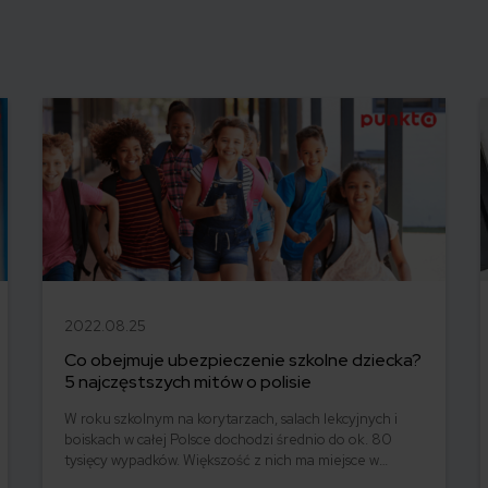
2022.08.25
Co obejmuje ubezpieczenie szkolne dziecka?
5 najczęstszych mitów o polisie
W roku szkolnym na korytarzach, salach lekcyjnych i
boiskach w całej Polsce dochodzi średnio do ok. 80
tysięcy wypadków. Większość z nich ma miejsce w
podstawówkach. W tym przypadku sprawdzi się