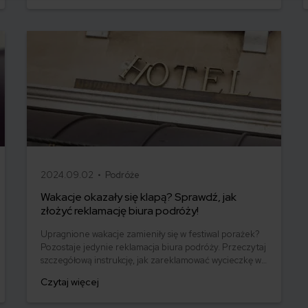
2024.09.02 •
Podróże
Wakacje okazały się klapą? Sprawdź, jak
złożyć reklamację biura podróży!
Upragnione wakacje zamieniły się w festiwal porażek?
Pozostaje jedynie reklamacja biura podróży. Przeczytaj
szczegółową instrukcję, jak zareklamować wycieczkę w
biurze podróży i dowiedz się, co możesz zyskać w
Czytaj więcej
ramach rekompensaty.