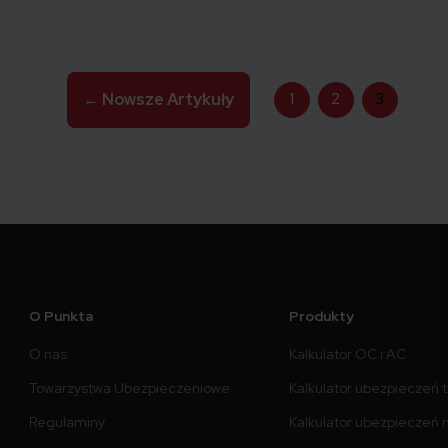
1
2
3
←
Nowsze
Artykuły
O Punkta
Produkty
O nas
Kalkulator OC i AC
Towarzystwa Ubezpieczeniowe
Kalkulator ubezpieczeń 
Regulaminy
Kalkulator ubezpieczeń 