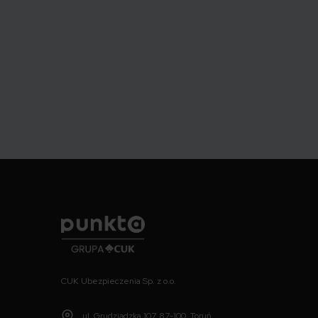
Stronicowanie
wpisów
Punkta
CUK Ubezpieczenia Sp. z o.o.
ul. Grudziądzka 107, 87-100, Toruń