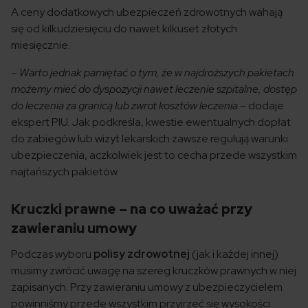
A ceny dodatkowych ubezpieczeń zdrowotnych wahają
się od kilkudziesięciu do nawet kilkuset złotych
miesięcznie.
–
Warto jednak pamiętać o tym, że w najdroższych pakietach
możemy mieć do dyspozycji nawet leczenie szpitalne, dostęp
do leczenia za granicą lub zwrot kosztów leczenia
– dodaje
ekspert PIU. Jak podkreśla, kwestie ewentualnych dopłat
do zabiegów lub wizyt lekarskich zawsze regulują warunki
ubezpieczenia, aczkolwiek jest to cecha przede wszystkim
najtańszych pakietów.
Kruczki prawne – na co uważać przy
zawieraniu umowy
Podczas wyboru
polisy zdrowotnej
(jak i każdej innej)
musimy zwrócić uwagę na szereg kruczków prawnych w niej
zapisanych. Przy zawieraniu umowy z ubezpieczycielem
powinniśmy przede wszystkim przyjrzeć się wysokości