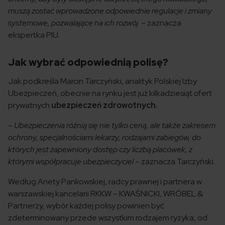
muszą zostać wprowadzone odpowiednie regulacje i zmiany
systemowe, pozwalające na ich rozwój
– zaznacza
ekspertka PIU.
Jak wybrać odpowiednią polisę?
Jak podkreśla Marcin Tarczyński, analityk Polskiej Izby
Ubezpieczeń, obecnie na rynku jest już kilkadziesiąt ofert
prywatnych
ubezpieczeń zdrowotnych.
–
Ubezpieczenia różnią się nie tylko ceną, ale także zakresem
ochrony, specjalnościami lekarzy, rodzajami zabiegów, do
których jest zapewniony dostęp czy liczbą placówek, z
którymi współpracuje ubezpieczyciel
– zaznacza Tarczyński.
Według Anety Pankowskiej, radcy prawnej i partnera w
warszawskiej kancelarii RKKW – KWAŚNICKI, WRÓBEL &
Partnerzy, wybór każdej polisy powinien być
zdeterminowany przede wszystkim rodzajem ryzyka, od