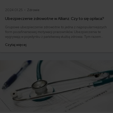
2024.01.25 •
Zdrowie
Ubezpieczenie zdrowotne w Allianz. Czy to się opłaca?
Grupowe ubezpieczenie zdrowotne to jedna z najpopularniejszych
form pozafinansowej motywacji pracowników. Ubezpieczenia te
wygrywają w pojedynku z państwową służbą zdrowia. Tym razem
analizujemy ofertę ubezpieczenia zdrowotnego w TU Allianz Życie
Czytaj więcej
Polska S.A. (Allianz). Jakie korzyści niesie ono dla pracowników, kto
może zostać objęty ochroną i jakie świadczenia gwarantują
poszczególne pakiety?