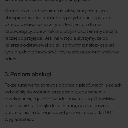
Można także zadzwonić na infolinię firmy oferującej
ubezpieczenie lub konkretnej przychodni i zapytać o
okres oczekiwania na wizytę. Jeśli jest on dla nas
zadowalający, z pewnością w przyszłości terminy będą tu
raczej do przyjęcia. Jeśli na wstępie słyszymy, że do
lekarza podstawowej opieki zdrowotnej należy czekać
tydzień, dobrze rozważyć, czy to aby na pewno właściwy
adres.
3. Poziom obsługi
Także tutaj warto sprawdzić opinie o placówkach, sieciach i
wybrać się do wybranej przez siebie, aby samemu
przekonać się o jakości świadczonych usług. Opryskliwa
recepcjonistka, kolejki do rejestracji, ciasna i duszna
poczekalnia, a do tego sprzęt jak z wczesnych lat 90.?
Wygląda słabo.