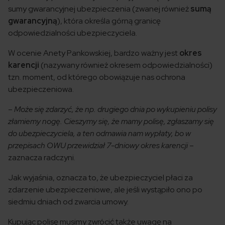
sumy gwarancyjnej ubezpieczenia (zwanej również
sumą
gwarancyjną
), która określa górną granicę
odpowiedzialności ubezpieczyciela.
W ocenie Anety Pankowskiej, bardzo ważny jest
okres
karencji
(nazywany również okresem odpowiedzialności)
tzn. moment, od którego obowiązuje nas ochrona
ubezpieczeniowa.
–
Może się zdarzyć, że np. drugiego dnia po wykupieniu polisy
złamiemy nogę. Cieszymy się, że mamy polisę, zgłaszamy się
do ubezpieczyciela, a ten odmawia nam wypłaty, bo w
przepisach OWU przewidział 7-dniowy okres karencji
–
zaznacza radczyni.
Jak wyjaśnia, oznacza to, że ubezpieczyciel płaci za
zdarzenie ubezpieczeniowe, ale jeśli wystąpiło ono po
siedmiu dniach od zwarcia umowy.
Kupując polisę musimy zwrócić także uwagę na