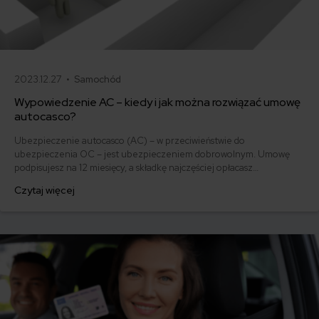
2023.12.27 •
Samochód
Wypowiedzenie AC – kiedy i jak można rozwiązać umowę
autocasco?
Ubezpieczenie autocasco (AC) – w przeciwieństwie do
ubezpieczenia OC – jest ubezpieczeniem dobrowolnym. Umowę
podpisujesz na 12 miesięcy, a składkę najczęściej opłacasz
jednorazowo. Co w przypadku, gdy udało Ci się znaleźć lepszą
Czytaj więcej
ofertę lub zdecydowałeś się sprzedać samochód w trakcie trwania
umowy? Sprawdź, w jakich sytuacjach ubezpieczenie AC wygasa
samo, a kiedy można odstąpić od umowy.