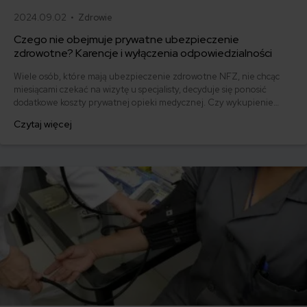
2024.09.02 •
Zdrowie
Czego nie obejmuje prywatne ubezpieczenie
zdrowotne? Karencje i wyłączenia odpowiedzialności
Wiele osób, które mają ubezpieczenie zdrowotne NFZ, nie chcąc
miesiącami czekać na wizytę u specjalisty, decyduje się ponosić
dodatkowe koszty prywatnej opieki medycznej. Czy wykupienie
dobrowolnego ubezpieczenia zdrowotnego zapewnia oczekiwaną
Czytaj więcej
ochronę w najtrudniejszym okresie? W tym artykule dowiesz się,
jakie wyłączenia i karencje stosują najczęściej ubezpieczyciele
oferujący prywatne ubezpieczenie zdrowotne.