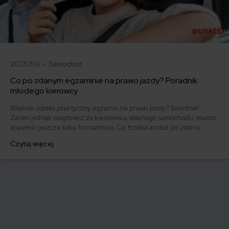
2025.11.14 •
Samochód
Co po zdanym egzaminie na prawo jazdy? Poradnik
młodego kierowcy
Właśnie zdałeś praktyczny egzamin na prawo jazdy? Świetnie!
Zanim jednak wsiądziesz za kierownicą własnego samochodu, musisz
dopełnić jeszcze kilka formalności. Co trzeba zrobić po zdaniu
egzaminu na prawo jazdy? Poznaj praktyczne wskazówki, dzięki
Czytaj więcej
którym szybko załatwisz sprawy urzędowe i będziesz mógł prowadzić
swoje auto.