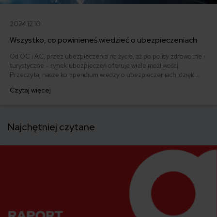
2024.12.10
Wszystko, co powinieneś wiedzieć o ubezpieczeniach
Od OC i AC, przez ubezpieczenia na życie, aż po polisy zdrowotne i
turystyczne – rynek ubezpieczeń oferuje wiele możliwości.
Przeczytaj nasze kompendium wiedzy o ubezpieczeniach, dzięki
któremu łatwo odnajdziesz się w gąszczu ofert i wybierzesz
Czytaj więcej
rozwiązanie idealnie dopasowane do Twoich potrzeb.
Najchętniej czytane