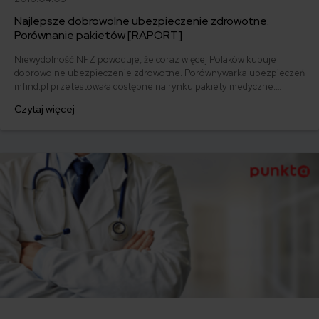
Najlepsze dobrowolne ubezpieczenie zdrowotne.
Porównanie pakietów [RAPORT]
Niewydolność NFZ powoduje, że coraz więcej Polaków kupuje
dobrowolne ubezpieczenie zdrowotne. Porównywarka ubezpieczeń
mfind.pl przetestowała dostępne na rynku pakiety medyczne.
Dowiedz się, które ubezpieczenie zdrowotne będzie dla Ciebie
Czytaj więcej
najlepsze.