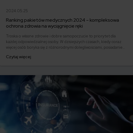
2024.05.25
Ranking pakietów medycznych 2024 – kompleksowa
ochrona zdrowia na wyciągnięcie ręki
Troska o własne zdrowie i dobre samopoczucie to priorytet dla
każdej odpowiedzialnej osoby. W dzisiejszych czasach, kiedy coraz
więcej osób boryka się z różnorodnymi dolegliwościami, posiadanie
prywatnego ubezpieczenia medycznego staje się coraz bardziej
Czytaj więcej
popularne. Ranking pakietów medycznych 2024 to kompleksowe
zestawienie najlepszych ofert, które pozwoli Ci wybrać optymalną
ochronę.