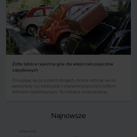
Żółte tablice rejestracyjne dla właścicieli pojazdów
zabytkowych
Poruszając się po polskich drogach, można natknąć się na
samochody czy motocykle z charakterystycznymi żółtymi
tablicami rejestracyjnymi. Te unikalne oznaczenia są
zarezerwowane wyłącznie dla pojazdów, które zostały
uznane za zabytkowe. Posiadanie żółtych tablic niesie ze
sobą wiele korzyści, ale też nakłada na właścicieli pewne
Najnowsze
obowiązki.
30 lipca 2026