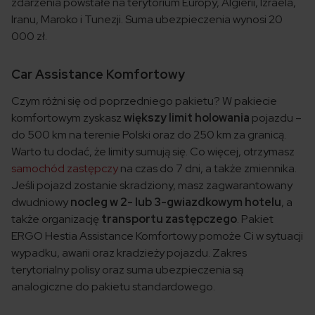
zdarzenia powstałe na terytorium Europy, Algierii, Izraela,
Iranu, Maroko i Tunezji. Suma ubezpieczenia wynosi 20
000 zł.
Car Assistance Komfortowy
Czym różni się od poprzedniego pakietu? W pakiecie
komfortowym zyskasz
większy limit holowania
pojazdu –
do 500 km na terenie Polski oraz do 250 km za granicą.
Warto tu dodać, że limity sumują się. Co więcej, otrzymasz
samochód zastępczy
na czas do 7 dni, a także zmiennika.
Jeśli pojazd zostanie skradziony, masz zagwarantowany
dwudniowy
nocleg w 2- lub 3-gwiazdkowym hotelu
, a
także organizację
transportu zastępczego
. Pakiet
ERGO Hestia Assistance Komfortowy pomoże Ci w sytuacji
wypadku, awarii oraz kradzieży pojazdu. Zakres
terytorialny polisy oraz suma ubezpieczenia są
analogiczne do pakietu standardowego.