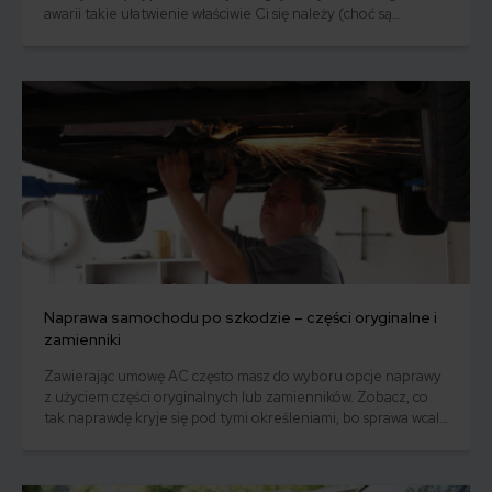
awarii takie ułatwienie właściwie Ci się należy (choć są
wyjątki). Musisz jednak wiedzieć, jak rozmawiać z
ubezpieczycielem. Jak możesz się domyślić, wykorzystują oni
niewiedzę klientów i szukają powodów, żeby nie refundować
wynajmu takiego samochodu, bo zwyczajnie chcą
zaoszczędzić.
Naprawa samochodu po szkodzie – części oryginalne i
zamienniki
Zawierając umowę AC często masz do wyboru opcje naprawy
z użyciem części oryginalnych lub zamienników. Zobacz, co
tak naprawdę kryje się pod tymi określeniami, bo sprawa wcale
nie jest tak oczywista.