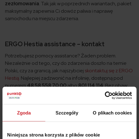
zezłomowania
. Tak jak w poprzednich wariantach, pakiet
maksymalny zapewnia Ci dowóz paliwa i naprawę
samochodu na miejscu zdarzenia.
ERGO Hestia assistance – kontakt
Potrzebujesz pomocy assistance? Żaden problem.
Niezależnie od tego, czy do zdarzenia doszło na ternie
Polski, czy za granicą, jak najszybciej
skontaktuj się z ERGO
Hestią
. Najlepiej zadzwonić na infolinię, dostępną pod
numerem
48 58 558 70 00
albo
801 114 114
. Bez obaw:
infolinia assistance ERGO Hestii działa 24 godziny na
dobę!
Zgoda
Szczegóły
O plikach cookies
Niniejsza strona korzysta z plików cookie