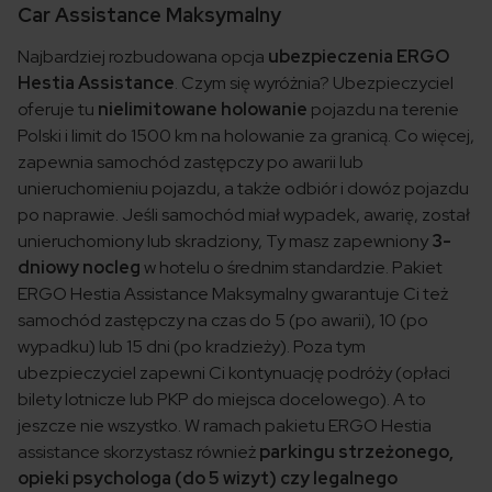
Car Assistance Maksymalny
Najbardziej rozbudowana opcja
ubezpieczenia ERGO
Hestia Assistance
. Czym się wyróżnia? Ubezpieczyciel
oferuje tu
nielimitowane holowanie
pojazdu na terenie
Polski i limit do 1500 km na holowanie za granicą. Co więcej,
zapewnia samochód zastępczy po awarii lub
unieruchomieniu pojazdu, a także odbiór i dowóz pojazdu
po naprawie. Jeśli samochód miał wypadek, awarię, został
unieruchomiony lub skradziony, Ty masz zapewniony
3-
dniowy nocleg
w hotelu o średnim standardzie. Pakiet
ERGO Hestia Assistance Maksymalny gwarantuje Ci też
samochód zastępczy na czas do 5 (po awarii), 10 (po
wypadku) lub 15 dni (po kradzieży). Poza tym
ubezpieczyciel zapewni Ci kontynuację podróży (opłaci
bilety lotnicze lub PKP do miejsca docelowego). A to
jeszcze nie wszystko. W ramach pakietu ERGO Hestia
assistance skorzystasz również
parkingu strzeżonego,
opieki psychologa (do 5 wizyt) czy legalnego