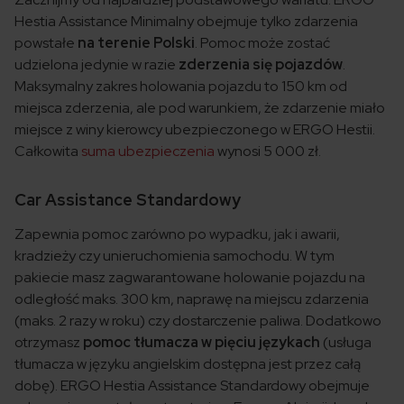
Hestia Assistance Minimalny obejmuje tylko zdarzenia
powstałe
na terenie Polski
. Pomoc może zostać
udzielona jedynie w razie
zderzenia się pojazdów
.
Maksymalny zakres holowania pojazdu to 150 km od
miejsca zderzenia, ale pod warunkiem, że zdarzenie miało
miejsce z winy kierowcy ubezpieczonego w ERGO Hestii.
Całkowita
suma ubezpieczenia
wynosi 5 000 zł.
Car Assistance Standardowy
Zapewnia pomoc zarówno po wypadku, jak i awarii,
kradzieży czy unieruchomienia samochodu. W tym
pakiecie masz zagwarantowane holowanie pojazdu na
odległość maks. 300 km, naprawę na miejscu zdarzenia
(maks. 2 razy w roku) czy dostarczenie paliwa. Dodatkowo
otrzymasz
pomoc tłumacza w pięciu językach
(usługa
tłumacza w języku angielskim dostępna jest przez całą
dobę). ERGO Hestia Assistance Standardowy obejmuje