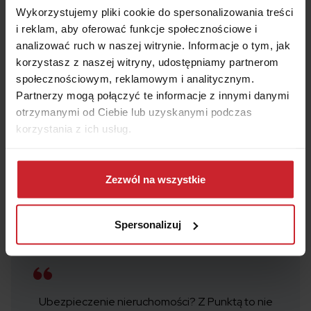
Wykorzystujemy pliki cookie do spersonalizowania treści
i reklam, aby oferować funkcje społecznościowe i
analizować ruch w naszej witrynie. Informacje o tym, jak
korzystasz z naszej witryny, udostępniamy partnerom
98% klientów poleca
społecznościowym, reklamowym i analitycznym.
porównywarkę ubezpieczeń
Partnerzy mogą połączyć te informacje z innymi danymi
otrzymanymi od Ciebie lub uzyskanymi podczas
Punkta
korzystania z ich usług.
Ponad 290 tys. osób zaoszczędziły w sumie
Dowiedz się więcej na temat tego, kim jesteśmy, jak
159 568 209 zł!
można się z nami skontaktować i w jaki sposób
Zezwól na wszystkie
Kupiłeś polisę w ERGO Hestii przez Punktę?
przetwarzamy dane osobowe w ramach
Polityki
Wystaw opinię!
prywatności
.
Spersonalizuj
Ubezpieczenie nieruchomości? Z Punktą to nie