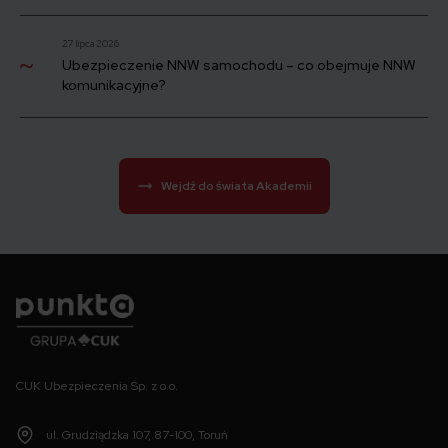
27 lipca 2026
Ubezpieczenie NNW samochodu – co obejmuje NNW
komunikacyjne?
Wejdź do świata Akademii
Punkta
CUK Ubezpieczenia Sp. z o.o.
ul. Grudziądzka 107, 87-100, Toruń