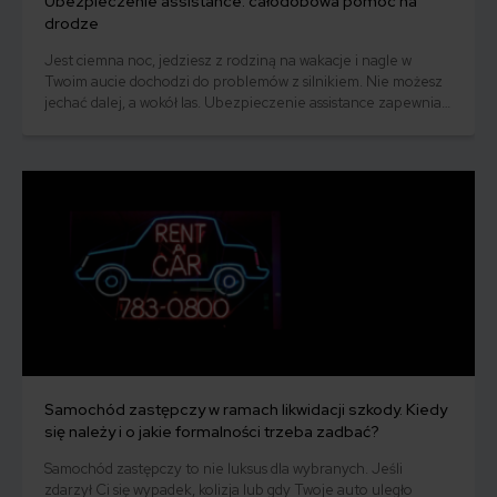
Ubezpieczenie assistance: całodobowa pomoc na
drodze
Jest ciemna noc, jedziesz z rodziną na wakacje i nagle w
Twoim aucie dochodzi do problemów z silnikiem. Nie możesz
jechać dalej, a wokół las. Ubezpieczenie assistance zapewnia
pomoc techniczną w razie takich problemów. Jeżeli często
wyjeżdżasz albo masz awaryjny samochód, assistance może Ci
bardzo ułatwić życie.
Samochód zastępczy w ramach likwidacji szkody. Kiedy
się należy i o jakie formalności trzeba zadbać?
Samochód zastępczy to nie luksus dla wybranych. Jeśli
zdarzył Ci się wypadek, kolizja lub gdy Twoje auto uległo