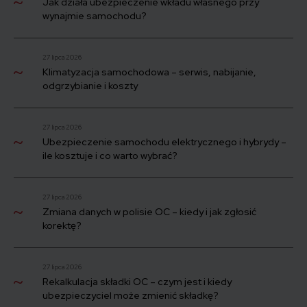
Jak działa ubezpieczenie wkładu własnego przy
wynajmie samochodu?
27 lipca 2026
Klimatyzacja samochodowa – serwis, nabijanie,
odgrzybianie i koszty
27 lipca 2026
Ubezpieczenie samochodu elektrycznego i hybrydy –
ile kosztuje i co warto wybrać?
27 lipca 2026
Zmiana danych w polisie OC – kiedy i jak zgłosić
korektę?
27 lipca 2026
Rekalkulacja składki OC – czym jest i kiedy
ubezpieczyciel może zmienić składkę?