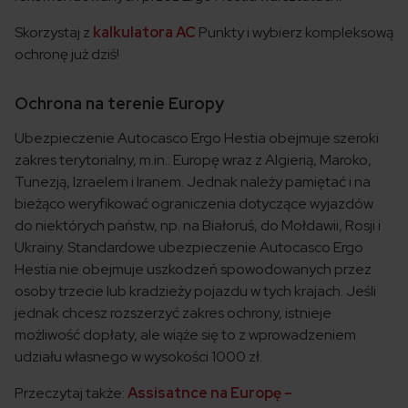
Skorzystaj z
kalkulatora AC
Punkty i wybierz kompleksową
ochronę już dziś!
Ochrona na terenie Europy
Ubezpieczenie Autocasco Ergo Hestia obejmuje szeroki
zakres terytorialny, m.in.: Europę wraz z Algierią, Maroko,
Tunezją, Izraelem i Iranem. Jednak należy pamiętać i na
bieżąco weryfikować ograniczenia dotyczące wyjazdów
do niektórych państw, np. na Białoruś, do Mołdawii, Rosji i
Ukrainy. Standardowe ubezpieczenie Autocasco Ergo
Hestia nie obejmuje uszkodzeń spowodowanych przez
osoby trzecie lub kradzieży pojazdu w tych krajach. Jeśli
jednak chcesz rozszerzyć zakres ochrony, istnieje
możliwość dopłaty, ale wiąże się to z wprowadzeniem
udziału własnego w wysokości 1000 zł.
Przeczytaj także:
Assisatnce na Europę –