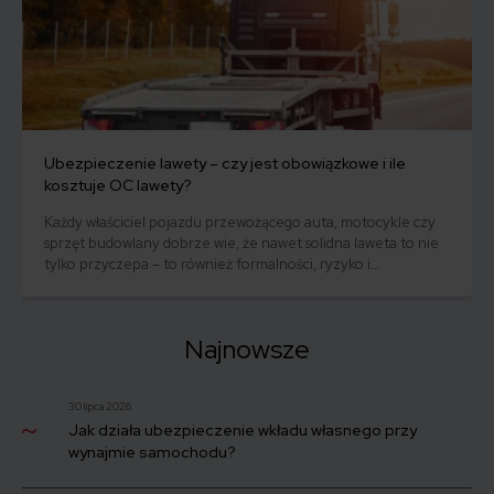
Ubezpieczenie lawety – czy jest obowiązkowe i ile
kosztuje OC lawety?
Każdy właściciel pojazdu przewożącego auta, motocykle czy
sprzęt budowlany dobrze wie, że nawet solidna laweta to nie
tylko przyczepa – to również formalności, ryzyko i
potencjalne koszty. Czy ubezpieczenie dla lawety jest
obowiązkowe? I jeśli tak – ile może kosztować polisa
odpowiedzialności cywilnej właśnie dla niej? Na te pytania
Najnowsze
odpowiemy w niniejszym artykule.
30 lipca 2026
Jak działa ubezpieczenie wkładu własnego przy
wynajmie samochodu?