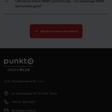
Ubezpieczenie NNW samochodu – co obejmuje NNW
komunikacyjne?
Wejdź do świata Akademii
Punkta
CUK Ubezpieczenia Sp. z o.o.
ul. Grudziądzka 107, 87-100, Toruń
+48 22 490 9000
kontakt@punkta.pl