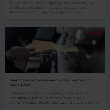
Sprowadziłeś samochód z zagranicy i zastanawiasz się, czy
zgodnie z obowiązującymi przepisami potrzebne jest
tłumaczenie dowodu rejestracyjnego oraz innych
dokumentów pojazdu? W tym artykule przedstawiamy
aktualny stan prawny w tym zakresie i wyjaśniamy, czy i z
jakimi dokumentami trzeba udać się do tłumacza przysięgłego
w 2023 roku.
Ranking kradzionych elementów. Nie uwierzysz, co
mogą ukraść!
Kreatywność złodziei nie zna granic, o czym rok do roku
przekonuje się tysiące mieszkańców Polski. Kradzież
elementów samochodów to istna plaga, która towarzyszy nam
od lat. Co ciekawe nie są to już jak dawniej radia, a znacznie