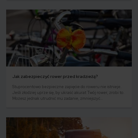
bardziej zaskakujące części. Sprawdź nasz ranking!
Jak zabezpieczyć rower przed kradzieżą?
Stuprocentowo bezpieczne zapięcie do roweru nie istnieje.
Jeśli złodziej uprze się, by ukraść akurat Twój rower, zrobi to.
Możesz jednak utrudnić mu zadanie, zmniejszyć
prawdopodobieństwo kradzieży oraz sprawić, że Twój rower
łatwiej będzie Ci odnaleźć.