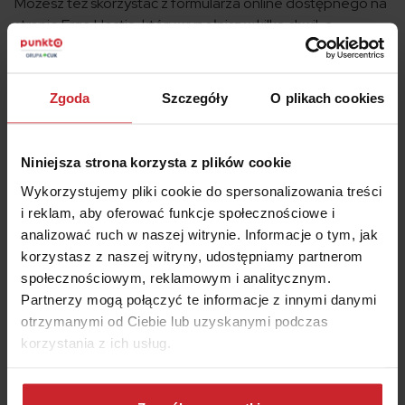
Możesz też skorzystać z formularza online dostępnego na
stronie Ergo Hestia, który wypełnisz w kilka chwil, a
jednocześnie unikniesz konieczności wychodzenia z
domu. W formularzu będziesz musiał podać numer polisy,
PESEL lub REGON oraz adres e-mail. Jeśli jesteś
Zgoda
Szczegóły
O plikach cookies
obcokrajowcem, przygotuj również numer i serię Twojego
dokumentu tożsamości oraz datę urodzenia. Formularz
online jest najszybszym sposobem na zgłoszenie szkody i
Niniejsza strona korzysta z plików cookie
umożliwia jej rozpatrzenie w możliwie najkrótszym czasie.
Wykorzystujemy pliki cookie do spersonalizowania treści
i reklam, aby oferować funkcje społecznościowe i
analizować ruch w naszej witrynie. Informacje o tym, jak
korzystasz z naszej witryny, udostępniamy partnerom
społecznościowym, reklamowym i analitycznym.
Pytania i odpowiedzi
Partnerzy mogą połączyć te informacje z innymi danymi
otrzymanymi od Ciebie lub uzyskanymi podczas
korzystania z ich usług.
Czy Autocasco Ergo Hestia obejmuje
naprawę w przypadku uszkodzenia przez
Dowiedz się więcej na temat tego, kim jesteśmy, jak
dzikie zwierzęta?