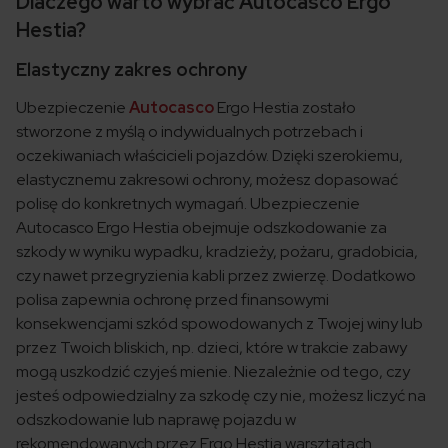
Dlaczego warto wybrać Autocasco Ergo
Hestia?
Elastyczny zakres ochrony
Ubezpieczenie
Autocasco
Ergo Hestia zostało
stworzone z myślą o indywidualnych potrzebach i
oczekiwaniach właścicieli pojazdów. Dzięki szerokiemu,
elastycznemu zakresowi ochrony, możesz dopasować
polisę do konkretnych wymagań. Ubezpieczenie
Autocasco Ergo Hestia obejmuje odszkodowanie za
szkody w wyniku wypadku, kradzieży, pożaru, gradobicia,
czy nawet przegryzienia kabli przez zwierzę. Dodatkowo
polisa zapewnia ochronę przed finansowymi
konsekwencjami szkód spowodowanych z Twojej winy lub
przez Twoich bliskich, np. dzieci, które w trakcie zabawy
mogą uszkodzić czyjeś mienie. Niezależnie od tego, czy
jesteś odpowiedzialny za szkodę czy nie, możesz liczyć na
odszkodowanie lub naprawę pojazdu w
rekomendowanych przez Ergo Hestia warsztatach.