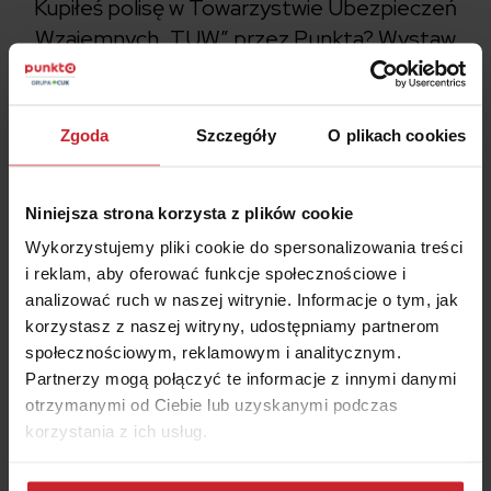
Kupiłeś polisę w Towarzystwie Ubezpieczeń
Wzajemnych „TUW” przez Punkta?
Wystaw
opinię!
Zgoda
Szczegóły
O plikach cookies
Ubezpieczenie nieruchomości? Z Punktą to nie
Niniejsza strona korzysta z plików cookie
problem. Przeszłam krok po kroku formularz,
Wykorzystujemy pliki cookie do spersonalizowania treści
wpisałam wymagane dane i zaraz otrzymałam
i reklam, aby oferować funkcje społecznościowe i
kilkanaście atrakcyjnych ofert dopasowanych do
analizować ruch w naszej witrynie. Informacje o tym, jak
mnie.
korzystasz z naszej witryny, udostępniamy partnerom
społecznościowym, reklamowym i analitycznym.
Partnerzy mogą połączyć te informacje z innymi danymi
otrzymanymi od Ciebie lub uzyskanymi podczas
korzystania z ich usług.
Dowiedz się więcej na temat tego, kim jesteśmy, jak