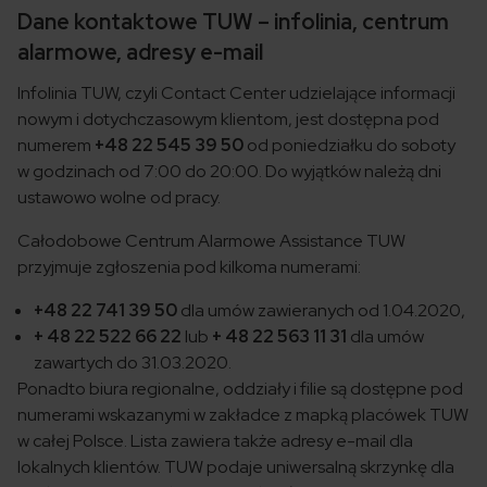
Dane kontaktowe TUW – infolinia, centrum
alarmowe, adresy e-mail
Infolinia TUW, czyli Contact Center udzielające informacji
nowym i dotychczasowym klientom, jest dostępna pod
numerem
+48 22 545 39 50
od poniedziałku do soboty
w godzinach od 7:00 do 20:00. Do wyjątków należą dni
ustawowo wolne od pracy.
Całodobowe Centrum Alarmowe Assistance TUW
przyjmuje zgłoszenia pod kilkoma numerami:
+48 22 741 39 50
dla umów zawieranych od 1.04.2020,
+ 48 22 522 66 22
lub
+ 48 22 563 11 31
dla umów
zawartych do 31.03.2020.
Ponadto biura regionalne, oddziały i filie są dostępne pod
numerami wskazanymi w zakładce z mapką placówek TUW
w całej Polsce. Lista zawiera także adresy e-mail dla
lokalnych klientów. TUW podaje uniwersalną skrzynkę dla