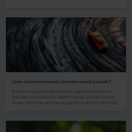
Czym są nadsterowność i podsterowność pojazdu?
W codziennej jeździe samochodem większość kierowców
nieświadomie doświadcza nadsterowności i podsterowności.
To dwa odmienne zachowania pojazdu na drodze, które mają
znaczący wpływ na bezpieczeństwo jazdy, dlatego warto je
dokładnie zrozumieć. Poznanie istoty nadsterowności i
podsterowności, a także czynników, które na nie wpływają,
pozwoli Ci opanować te sytuacje w sposób pewny i skuteczny.