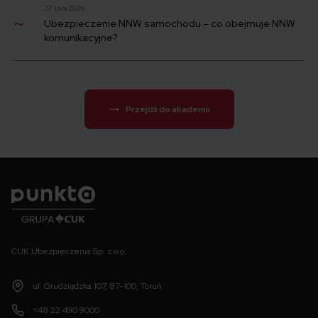
27 lipca 2026
Ubezpieczenie NNW samochodu – co obejmuje NNW
komunikacyjne?
Przejdź do akademii
Punkta
CUK Ubezpieczenia Sp. z o.o.
ul. Grudziądzka 107, 87-100, Toruń
+48 22 490 9000