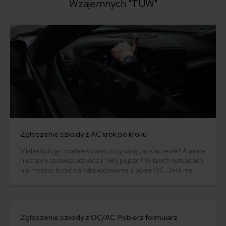
Wzajemnych "TUW"
Zgłoszenie szkody z AC krok po kroku
Miałeś kolizję i zostałeś obarczony winą za zdarzenie? A może
nieznany sprawca uszkodził Twój pojazd? W takich sytuacjach
nie możesz liczyć na odszkodowanie z polisy OC. Jeśli nie
wykupiłeś ubezpieczenia autocasco, konieczne będzie
pokrycie szkód z własnej kieszeni. Jak przebiega zgłoszenie
AC i ile masz na to czasu?
Zgłoszenie szkody z OC/AC. Pobierz formularz