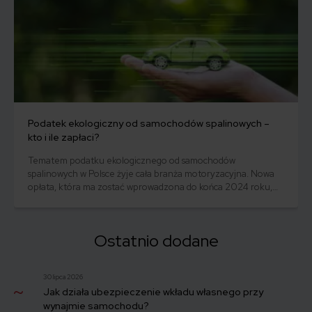
Podatek ekologiczny od samochodów spalinowych –
kto i ile zapłaci?
Tematem podatku ekologicznego od samochodów
spalinowych w Polsce żyje cała branża motoryzacyjna. Nowa
opłata, która ma zostać wprowadzona do końca 2024 roku,
budzi wiele pytań i obaw wśród właścicieli pojazdów z silnikami
benzynowymi i wysokoprężnymi. Czy faktycznie ta danina
zostanie wprowadzona? Kogo będzie dotyczyć i ile zapłacimy?
Ostatnio dodane
30 lipca 2026
Jak działa ubezpieczenie wkładu własnego przy
wynajmie samochodu?