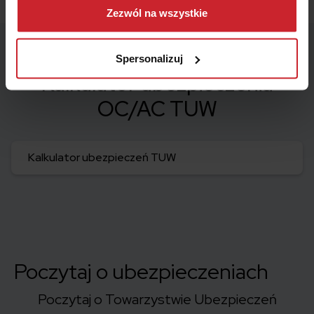
można się z nami skontaktować i w jaki sposób
Zezwól na wszystkie
przetwarzamy dane osobowe w ramach
Polityki
prywatności
.
Spersonalizuj
Kalkulator ubezpieczenia
OC/AC TUW
Kalkulator ubezpieczeń TUW
Poczytaj o ubezpieczeniach
Poczytaj o Towarzystwie Ubezpieczeń