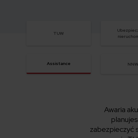
Ubezpiec
TUW
nierucho
Assistance
NN
Awaria aku
planujes
zabezpieczyć 