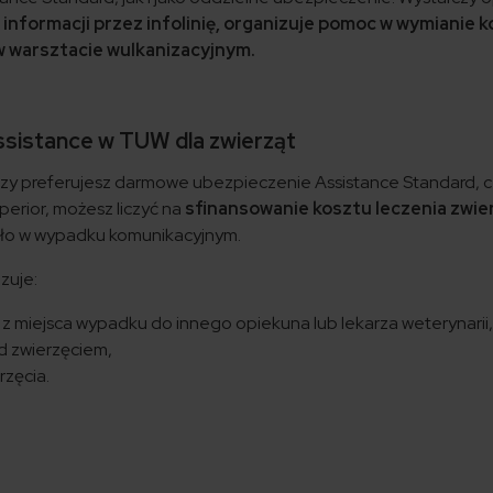
informacji przez infolinię, organizuje pomoc w wymianie koł
 warsztacie wulkanizacyjnym.
sistance w TUW dla zwierząt
czy preferujesz darmowe ubezpieczenie Assistance Standard, c
perior, możesz liczyć na
sfinansowanie kosztu leczenia zwi
iało w wypadku komunikacyjnym.
zuje:
 z miejsca wypadku do innego opiekuna lub lekarza weterynarii,
d zwierzęciem,
rzęcia.