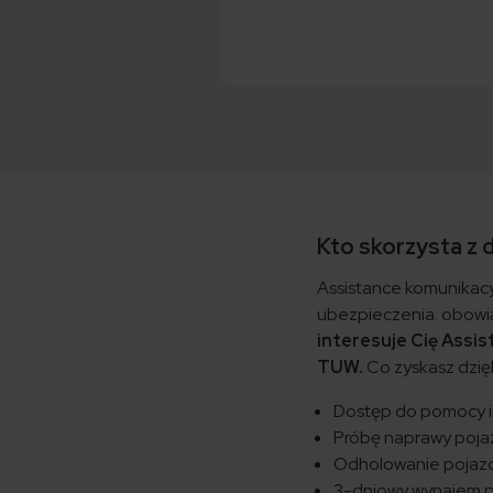
Kto skorzysta z
Assistance komunikac
ubezpieczenia: obowi
interesuje Cię Assis
TUW.
Co zyskasz dzię
Dostęp do pomocy i
Próbę naprawy pojaz
Odholowanie pojazdu
3-dniowy wynajem p