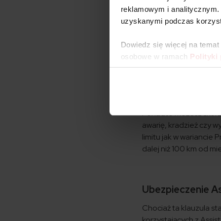
reklamowym i analitycznym. 
Ubezpieczenie A
uzyskanymi podczas korzysta
Największym atutem
u
Dowiedz się więcej na temat
ubezpieczyciela.
osobowe w ramach
Polityki
Do 2000 zł lub 60
Do 600 km
holowani
Do 100 zł lub 50 eu
Do 10 dni
wynajmu p
Ponadto możesz skorz
awarię, kradzież czy 
limitu jak w wariancie 
dalej niż 100 km od mi
Ubezpieczenie A
Chociaż ta klauzula st
korzystających z Assis