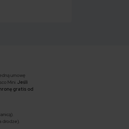
 jedną umowę
co Mini.
Jeśli
hronę gratis od
anicą).
a drodze).