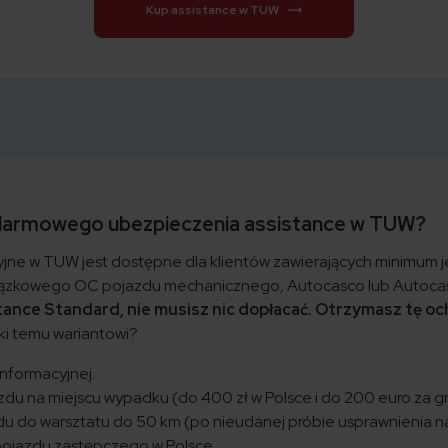
Kup assistance w TUW
 darmowego ubezpieczenia assistance w TUW?
yjne w TUW jest dostępne dla klientów zawierających minimum
ązkowego OC pojazdu mechanicznego, Autocasco lub Autocas
tance Standard, nie musisz nic dopłacać. Otrzymasz tę oc
ki temu wariantowi?
nformacyjnej.
du na miejscu wypadku (do 400 zł w Polsce i do 200 euro za gr
 do warsztatu do 50 km (po nieudanej próbie usprawnienia n
ojazdu zastępczego w Polsce.