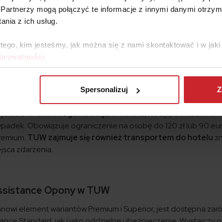
Partnerzy mogą połączyć te informacje z innymi danymi otrzym
ssistance Superior w TUW
nia z ich usług.
bezpieczenia Assistance Superior w TUW
są zwiększone li
 tego, kim jesteśmy, jak można się z nami skontaktować i w ja
 prywatności
.
0 euro
na naprawę pojazdu na miejscu awarii lub wypadku.
a pojazdu po nieudanej naprawie.
ro
na zorganizowanie parkingu.
Spersonalizuj
Z
ojazdu zastępczego po awarii, kradzieży i wypadku.
ystać z
4-dobowego noclegu w hotelu
, kiedy podróż zostan
wypadek. Obowiązuje ograniczenie na osobę do 120 zł lub 90 eur
Premium.
TUW zajmuje się również transportem do hotelu
zn
ejsca zdarzenia.
ssistance Opony w TUW
anowi element wariantów Premium i Superior, jest dostępna zar
tance Standard, jak i jako oddzielne ubezpieczenie. Wystarczy