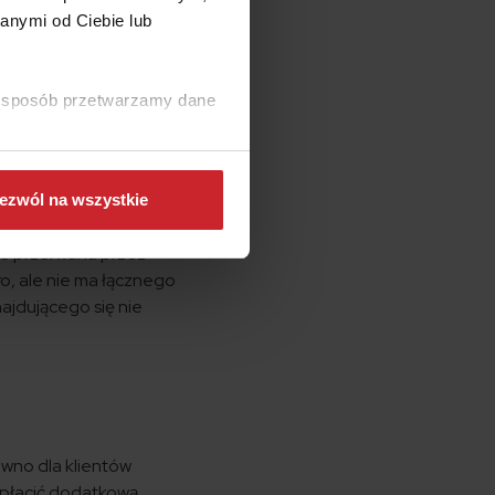
anymi od Ciebie lub
mity odpowiedzialności
ki sposób przetwarzamy dane
ezwól na wszystkie
ie przerwana przez
o, ale nie ma łącznego
ajdującego się nie
ówno dla klientów
 opłacić dodatkową