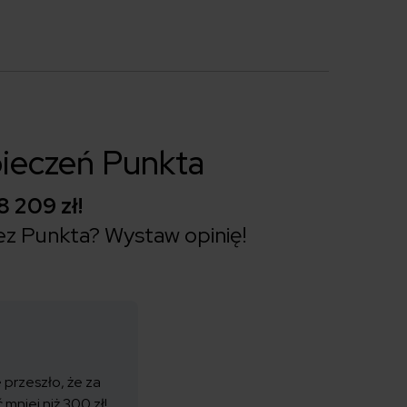
ieczeń Punkta
8 209 zł!
ez Punkta?
Wystaw opinię!
 przeszło, że za
mniej niż 300 zł!