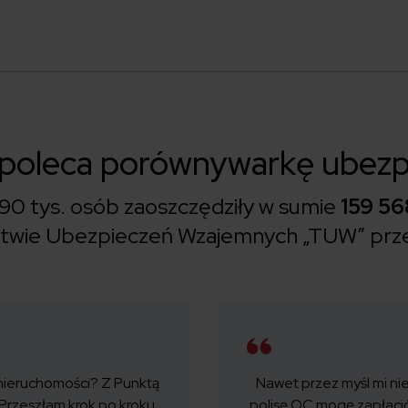
 poleca porównywarkę ubezp
90 tys. osób zaoszczędziły w sumie
159 56
ystwie Ubezpieczeń Wzajemnych „TUW” prz
nieruchomości? Z Punktą
Nawet przez myśl mi nie
 Przeszłam krok po kroku
polisę OC mogę zapłacić 