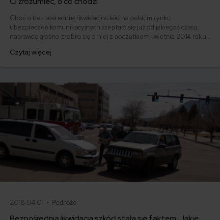
Ci zrozumieć, o co chodzi
Choć o bezpośredniej likwidacji szkód na polskim rynku
ubezpieczeń komunikacyjnych szeptało się już od jakiegoś czasu,
naprawdę głośno zrobiło się o niej z początkiem kwietnia 2014 roku
za sprawą PZU. Czym jest bezpośrednia likwidacja szkód? Na czym
Czytaj więcej
polega? Kto na niej skorzysta a kto straci?
2018.04.01 •
Podróże
Bezpośrednia likwidacja szkód stała się faktem. Jakie