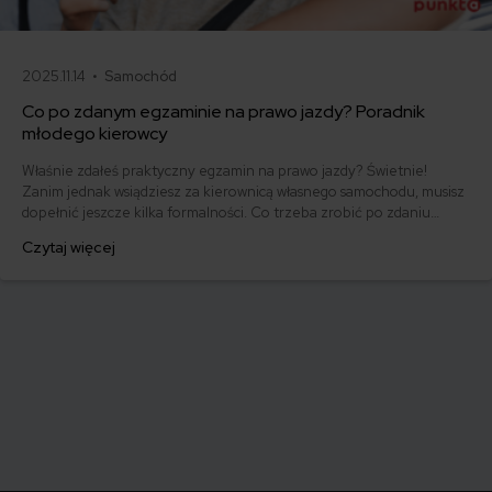
2025.11.14 •
Samochód
Co po zdanym egzaminie na prawo jazdy? Poradnik
młodego kierowcy
Właśnie zdałeś praktyczny egzamin na prawo jazdy? Świetnie!
Zanim jednak wsiądziesz za kierownicą własnego samochodu, musisz
dopełnić jeszcze kilka formalności. Co trzeba zrobić po zdaniu
egzaminu na prawo jazdy? Poznaj praktyczne wskazówki, dzięki
Czytaj więcej
którym szybko załatwisz sprawy urzędowe i będziesz mógł prowadzić
swoje auto.