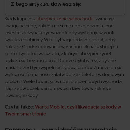
Z tego artykułu dowiesz się:
Kiedy kupujesz
ubezpieczenie samochodu
, zwracasz
uwagę na cenę, zakres i na sumę ubezpieczenia. Inne
kwestie zaczynają być ważne kiedy występujesz w roli
świadczeniobiorcy. W tej sytuacji będziesz chciał, żeby
należne Ci odszkodowanie wpłacono jak najszybciej na
konto Twoje lub warsztatu, z którym ubezpieczyciel
rozlicza się bezpośrednio. Dobrze byłoby też, abyś nie
musiał przed tym wypełniać tysiąca druków. A może da się
większość formalności załatwić przez telefon w domowym
zaciszu? Wiele towarzystw ubezpieczeniowych wychodzi
naprzeciw oczekiwaniom swoich klientów w zakresie
likwidacji szkody.
Czytaj także:
Warta Mobile, czyli likwidacja szkody w
Twoim smartfonie
Compensa – nowa jakość przy wypłacie