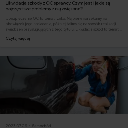
Likwidacja szkody z OC sprawcy. Czym jest i jakie są
najczęstsze problemy z nią związane?
Ubezpieczenie OC to temat rzeka. Najpierw narzekamy na
obowiązek jego posiadania, później żalimy się na sposób realizacji
świadczeń przysługujących z tego tytułu. Likwidacja szkód to temat,
który sprawia wielu z nas ciągle problemy. Sprawdź, co musisz
Czytaj więcej
wiedzieć i jakie najczęściej problemy sprawia cały proces.
2023.07.06 •
Samochód