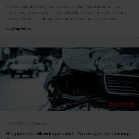
Chcesz zgłosić szkodę parkingową, uzyskać odszkodowanie za
zniszczony w wyniku kolizji samochód lub skradzione z mieszkania
rzeczy? Wiele firm ubezpieczeniowych wychodzi naprzeciw
oczekiwaniom klientów, umożliwiając im zgłoszenie szkody przez
Czytaj więcej
internet. Sprawdź, jak zgłosić szkodę przez internet u wiodących na
polskim rynku ubezpieczycieli.
2023.08.14 •
Podróże
Bezpośrednia likwidacja szkód – 5 rzeczy, które pomogą