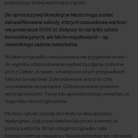
propozycja, której warto się przyjrzeć.
Do uproszczonej likwidacji w Hestii mogą zostać
zakwalifikowane szkody, których szacunkowa wartość
nie przekracza 5000 zł. Dotyczy to nie tylko szkód
komunikacyjnych, ale także majątkowych – np.
niewielkiego zalania mieszkania.
W takim przypadku rzeczoznawca nie przyjedzie wcale –
do wypłaty odszkodowania wystarczą zdjęcia zrobione
przez Ciebie, a nawet, w bardzo prostych przypadkach,
faktura za naprawę. Zdecydowanie skróci to czas
oczekiwania na pieniądze. Odszkodowanie powinno
wpłynąć na konto Twoje lub upoważnionego warsztatu w
ciągu kilku dni od zgłoszenia.
Możesz zgłosić szkodę do Hestii na dwa sposoby:
tradycyjnie, czyli przez telefon lub przez internet za
pomocą eKonta. W tym drugim przypadku cała
korespondencja związana z likwidacją będzie się odbywała