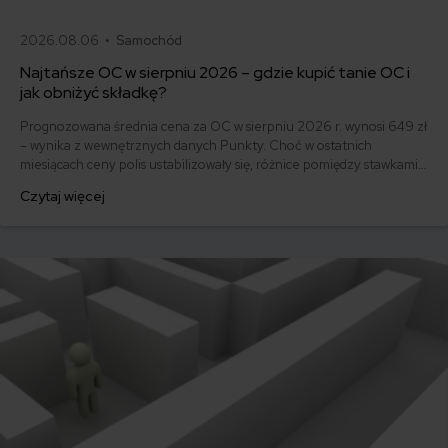
2026.08.06 •
Samochód
Najtańsze OC w sierpniu 2026 – gdzie kupić tanie OC i
jak obniżyć składkę?
Prognozowana średnia cena za OC w sierpniu 2026 r. wynosi 649 zł
– wynika z wewnętrznych danych Punkty. Choć w ostatnich
miesiącach ceny polis ustabilizowały się, różnice pomiędzy stawkami
za ubezpieczenie są ogromne. Jedni płacą zaledwie nieco ponad
Czytaj więcej
500 zł, inni – powyżej 1500 zł. Gdzie znaleźć najtańsze OC w Polsce
i jak obniżyć koszty ubezpieczenia samochodu? Odpowiadamy na
podstawie najnowszych danych z rynku.