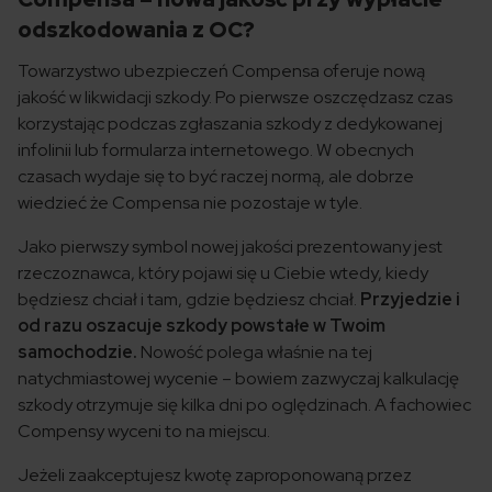
odszkodowania z OC?
Towarzystwo ubezpieczeń Compensa oferuje nową
jakość w likwidacji szkody. Po pierwsze oszczędzasz czas
korzystając podczas zgłaszania szkody z dedykowanej
infolinii lub formularza internetowego. W obecnych
czasach wydaje się to być raczej normą, ale dobrze
wiedzieć że Compensa nie pozostaje w tyle.
Jako pierwszy symbol nowej jakości prezentowany jest
rzeczoznawca, który pojawi się u Ciebie wtedy, kiedy
będziesz chciał i tam, gdzie będziesz chciał.
Przyjedzie i
od razu oszacuje szkody powstałe w Twoim
samochodzie.
Nowość polega właśnie na tej
natychmiastowej wycenie – bowiem zazwyczaj kalkulację
szkody otrzymuje się kilka dni po oględzinach. A fachowiec
Compensy wyceni to na miejscu.
Jeżeli zaakceptujesz kwotę zaproponowaną przez