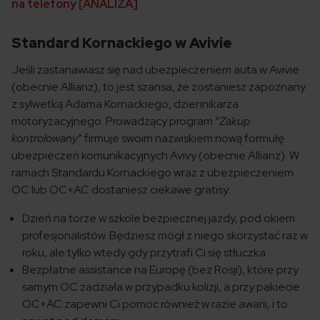
na telefony [ANALIZA]
Standard Kornackiego w Avivie
Jeśli zastanawiasz się nad ubezpieczeniem auta w Avivie
(obecnie Allianz), to jest szansa, że zostaniesz zapoznany
z sylwetką Adama Kornackiego, dziennikarza
motoryzacyjnego. Prowadzący program “
Zakup
kontrolowany
” firmuje swoim nazwiskiem nową formułę
ubezpieczeń komunikacyjnych Avivy (obecnie Allianz). W
ramach Standardu Kornackiego wraz z ubezpieczeniem
OC lub OC+AC dostaniesz ciekawe gratisy:
Dzień na torze w szkole bezpiecznej jazdy, pod okiem
profesjonalistów. Będziesz mógł z niego skorzystać raz w
roku, ale tylko wtedy gdy przytrafi Ci się stłuczka.
Bezpłatne assistance na Europę (bez Rosji), które przy
samym OC zadziała w przypadku kolizji, a przy pakiecie
OC+AC zapewni Ci pomoc również w razie awarii, i to