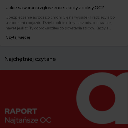
Jakie są warunki zgłoszenia szkody z polisy OC?
Ubezpieczenie autocasco chroni Cię na wypadek kradzieży albo
uszkodzenia pojazdu. Dzięki polisie otrzymasz odszkodowanie,
nawet jeśli to Ty doprowadziłeś do powstania szkody. Każdy z
ubezpieczycieli zastrzega jednak inne zasady w zakresie terminu
Czytaj więcej
zgłoszenia szkody. Sprawdź, ile masz czasu na poinformowanie
towarzystwa ubezpieczeniowego o zdarzeniu.
Najchętniej czytane