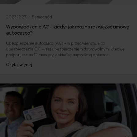
2023.12.27 •
Samochód
Wypowiedzenie AC – kiedy i jak można rozwiązać umowę
autocasco?
Ubezpieczenie autocasco (AC) – w przeciwieństwie do
ubezpieczenia OC – jest ubezpieczeniem dobrowolnym. Umowę
podpisujesz na 12 miesięcy, a składkę najczęściej opłacasz
jednorazowo. Co w przypadku, gdy udało Ci się znaleźć lepszą
Czytaj więcej
ofertę lub zdecydowałeś się sprzedać samochód w trakcie trwania
umowy? Sprawdź, w jakich sytuacjach ubezpieczenie AC wygasa
samo, a kiedy można odstąpić od umowy.