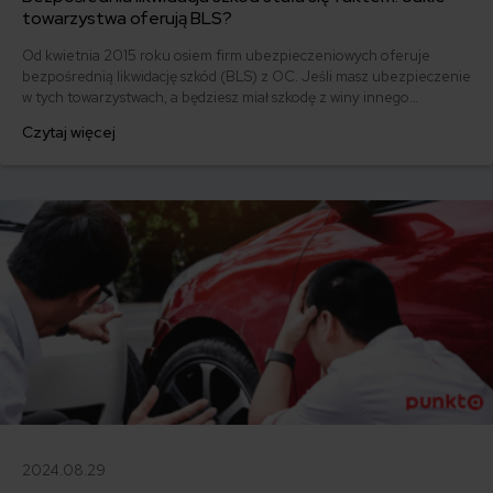
towarzystwa oferują BLS?
Od kwietnia 2015 roku osiem firm ubezpieczeniowych oferuje
bezpośrednią likwidację szkód (BLS) z OC. Jeśli masz ubezpieczenie
w tych towarzystwach, a będziesz miał szkodę z winy innego
kierowcy, możesz ją zgłosić do swojego ubezpieczyciela. Sprawdź,
Czytaj więcej
jakie to firmy i jakie warunki trzeba spełnić, aby szkoda mogła być
likwidowana bezpośrednio.
2024.08.29