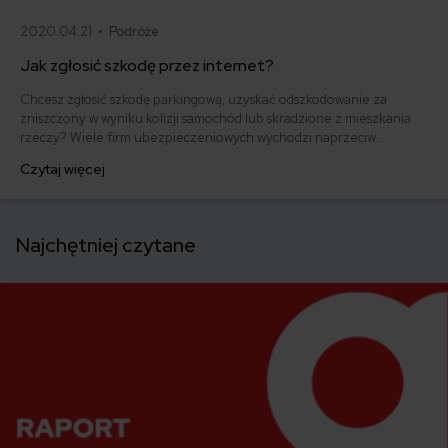
2020.04.21 •
Podróże
Jak zgłosić szkodę przez internet?
Chcesz zgłosić szkodę parkingową, uzyskać odszkodowanie za
zniszczony w wyniku kolizji samochód lub skradzione z mieszkania
rzeczy? Wiele firm ubezpieczeniowych wychodzi naprzeciw
oczekiwaniom klientów, umożliwiając im zgłoszenie szkody przez
Czytaj więcej
internet. Sprawdź, jak zgłosić szkodę przez internet u wiodących na
polskim rynku ubezpieczycieli.
Najchętniej czytane