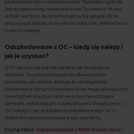
podniesione tętno i masa kłopotów. Wypadek nigdy nie
jest przyjemnością, nawet jeśli to nie Ty zawinisz. Musisz
jednak wiedzieć, że nie jesteś sam w tej sytuacji i że te
nieszczęsne składki, które płacisz cyklicznie, właśnie teraz
Ci się przydadzą.
Odszkodowanie z OC – kiedy się należy i
jak je uzyskać?
Z OC sprawa nie jest tak banalna, jak mogłoby się
wydawać. To polisa obowiązkowa dla wszystkich
kierowców, ale właśnie dlatego że obowiązkowa,
obwarowana różnymi przepisami, które mają zabezpieczyć
towarzystwa ubezpieczeniowe przed nieuczciwymi
klientami, wyłudzającymi odszkodowania. Świadczenie z
OC należy Ci się, jeśli byłeś uczestnikiem kolizji i to Ty
jesteś stroną poszkodowaną w tym zdarzeniu.
Czytaj także:
Odszkodowanie z NNW dla kierowcy i