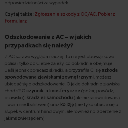
odpowiedzialności za wypadek.
Czytaj także:
Zgłoszenie szkody z OC/AC. Pobierz
formularz
Odszkodowanie z AC – w jakich
przypadkach się należy?
Z AC sprawa wygląda inaczej. To nie jest obowiązkowa
polisa i tylko od Ciebie zależy, co dokładnie obejmuje.
Jeśli jednak opłacasz składki, a przytrafiła Ci się
szkoda
spowodowana zjawiskami zewnętrznymi
, możesz
ubiegać się o odszkodowanie. O jakie dokładnie zjawiska
chodzi? O
czynniki atmosferyczne
(pożar, powódź,
osuwisko),
kradzież samochodu
(ale nie spowodowaną
Twoim niedbalstwem) oraz
kolizję
(nie tylko otarcie się o
słupek w centrum handlowym, ale również np. zderzenie z
jakimś zwierzęciem).