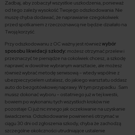
Zadbaj, aby zobaczył wszystkie uszkodzenia, ponieważ
od tego zależy wysokość Twojego odszkodowania. Nie
muszę chyba dodawać, że naprawianie czegokolwiek
przed spotkaniem z rzeczoznawcą nie będzie działało na
Twoją korzyść.
Przy odszkodowaniu z OC ważny jest również
wybór
sposobu likwidacji szkody:
możesz otrzymać przelew i
przeznaczyć te pieniądze na cokolwiek chcesz, a szkodę
naprawić w dowolnie wybranym warsztacie, ale możesz
również wybrać metodę serwisową – wtedy wspólnie z
ubezpieczycielem ustalasz, do jakiego warsztatu oddasz
auto do bezgotówkowej naprawy. W tym przypadku . Sam
musisz dokonać wyboru – ostatniego już w tej kwestii,
bowiem po wykonaniu tych wszystkich kroków nie
pozostaje Ci już nic innego jak oczekiwanie na uzyskanie
świadczenia. Odszkodowanie powinieneś otrzymać w
ciągu 30 dni od zgłoszenia szkody, chyba że zachodzą
szczególne okoliczności utrudniające ustalenie