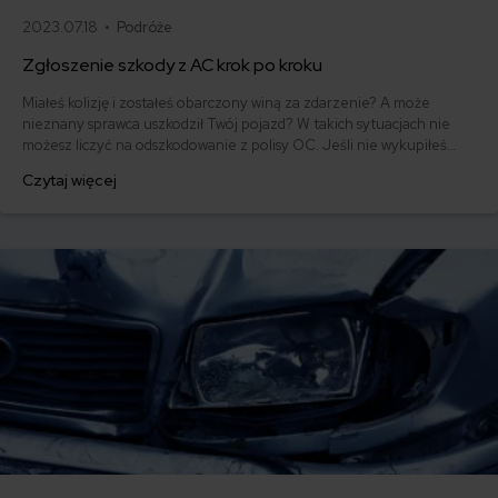
2023.07.18 •
Podróże
Zgłoszenie szkody z AC krok po kroku
Miałeś kolizję i zostałeś obarczony winą za zdarzenie? A może
nieznany sprawca uszkodził Twój pojazd? W takich sytuacjach nie
możesz liczyć na odszkodowanie z polisy OC. Jeśli nie wykupiłeś
ubezpieczenia autocasco, konieczne będzie pokrycie szkód z
Czytaj więcej
własnej kieszeni. Jak przebiega zgłoszenie AC i ile masz na to
czasu?