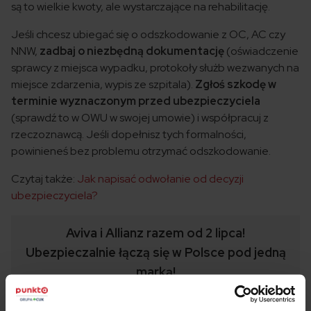
są to wielkie kwoty, ale wystarczające na rehabilitację.
Jeśli chcesz ubiegać się o odszkodowanie z OC, AC czy
NNW,
zadbaj o niezbędną dokumentację
(oświadczenie
sprawcy z miejsca wypadku, protokoły służb wezwanych na
miejsce zdarzenia, wypis ze szpitala).
Zgłoś szkodę w
terminie wyznaczonym przed ubezpieczyciela
(sprawdź to w OWU w swojej umowie) i współpracuj z
rzeczoznawcą. Jeśli dopełnisz tych formalności,
powinieneś bez problemu otrzymać odszkodowanie.
Czytaj także:
Jak napisać odwołanie od decyzji
ubezpieczyciela?
Aviva i Allianz razem od 2 lipca!
Ubezpieczalnie łączą się w Polsce pod jedną
marką!
Masz ubezpieczenie w Aviva? Od 2 lipca 2022 r.