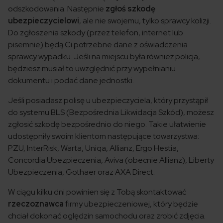
odszkodowania. Następnie
zgłoś szkodę
ubezpieczycielowi
, ale nie swojemu, tylko sprawcy kolizji.
Do zgłoszenia szkody (przez telefon, internet lub
pisemnie) będą Ci potrzebne dane z oświadczenia
sprawcy wypadku. Jeśli na miejscu była również policja,
będziesz musiał to uwzględnić przy wypełnianiu
dokumentu i podać dane jednostki.
Jeśli posiadasz polisę u ubezpieczyciela, który przystąpił
do systemu BLS (Bezpośrednia Likwidacja Szkód), możesz
zgłosić szkodę bezpośrednio do niego. Takie ułatwienie
udostępniły swoim klientom następujące towarzystwa:
PZU, InterRisk, Warta, Uniqa, Allianz, Ergo Hestia,
Concordia Ubezpieczenia, Aviva (obecnie Allianz), Liberty
Ubezpieczenia, Gothaer oraz AXA Direct.
W ciągu kilku dni powinien się z Tobą skontaktować
rzeczoznawca
firmy ubezpieczeniowej, który będzie
chciał dokonać oględzin samochodu oraz zrobić zdjęcia.