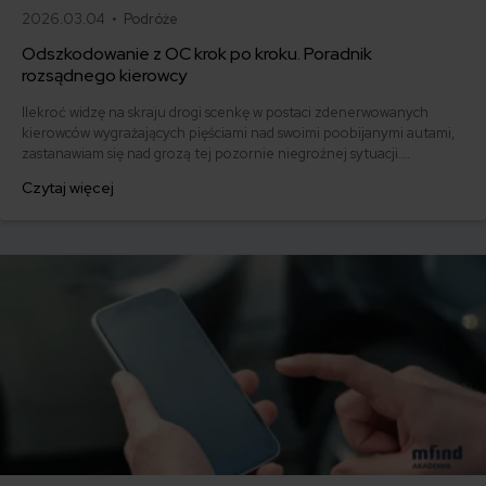
2026.03.04 •
Podróże
Odszkodowanie z OC krok po kroku. Poradnik
rozsądnego kierowcy
Ilekroć widzę na skraju drogi scenkę w postaci zdenerwowanych
kierowców wygrażających pięściami nad swoimi poobijanymi autami,
zastanawiam się nad grozą tej pozornie niegroźnej sytuacji.
Najczęściej poszkodowany nie doznał żadnego uszczerbku na
Czytaj więcej
zdrowiu, ale niewykluczone, że użeranie się ze sprawcą i jego
ubezpieczycielem może skończyć się uszczerbkiem na zdrowiu
psychicznym. Jak poradzić sobie z taką sytuacją?