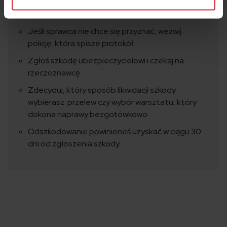
miejscu wypadku sporządź dokument, w którym
sprawca kolizji przyzna się do winy.
Jeśli sprawca nie chce się przyznać, wezwij
policję, która spisze protokół.
Zgłoś szkodę ubezpieczycielowi i czekaj na
rzeczoznawcę.
Zdecyduj, który sposób likwidacji szkody
wybierasz: przelew czy wybór warsztatu, który
dokona naprawy bezgotówkowo.
Odszkodowanie powinieneś uzyskać w ciągu 30
dni od zgłoszenia szkody.