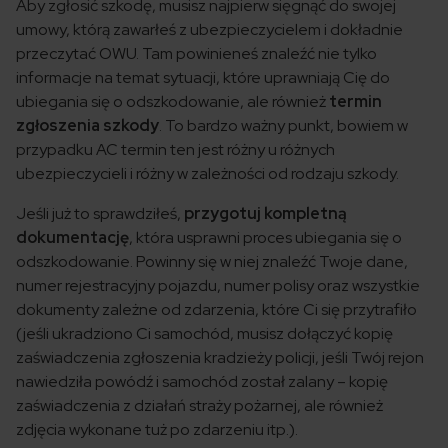
Aby zgłosić szkodę, musisz najpierw sięgnąć do swojej
umowy, którą zawarłeś z ubezpieczycielem i dokładnie
przeczytać OWU. Tam powinieneś znaleźć nie tylko
informacje na temat sytuacji, które uprawniają Cię do
ubiegania się o odszkodowanie, ale również
termin
zgłoszenia szkody
. To bardzo ważny punkt, bowiem w
przypadku AC termin ten jest różny u różnych
ubezpieczycieli i różny w zależności od rodzaju szkody.
Jeśli już to sprawdziłeś,
przygotuj kompletną
dokumentację
, która usprawni proces ubiegania się o
odszkodowanie. Powinny się w niej znaleźć Twoje dane,
numer rejestracyjny pojazdu, numer polisy oraz wszystkie
dokumenty zależne od zdarzenia, które Ci się przytrafiło
(jeśli ukradziono Ci samochód, musisz dołączyć kopię
zaświadczenia zgłoszenia kradzieży policji, jeśli Twój rejon
nawiedziła powódź i samochód został zalany – kopię
zaświadczenia z działań straży pożarnej, ale również
zdjęcia wykonane tuż po zdarzeniu itp.).