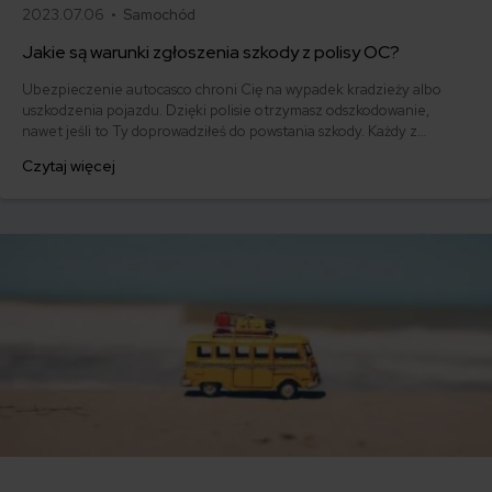
2023.07.06 •
Samochód
Jakie są warunki zgłoszenia szkody z polisy OC?
Ubezpieczenie autocasco chroni Cię na wypadek kradzieży albo
uszkodzenia pojazdu. Dzięki polisie otrzymasz odszkodowanie,
nawet jeśli to Ty doprowadziłeś do powstania szkody. Każdy z
ubezpieczycieli zastrzega jednak inne zasady w zakresie terminu
Czytaj więcej
zgłoszenia szkody. Sprawdź, ile masz czasu na poinformowanie
towarzystwa ubezpieczeniowego o zdarzeniu.