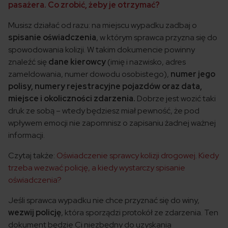
pasażera. Co zrobić, żeby je otrzymać?
Musisz działać od razu: na miejscu wypadku zadbaj o
spisanie oświadczenia
, w którym sprawca przyzna się do
spowodowania kolizji. W takim dokumencie powinny
znaleźć się
dane kierowcy
(imię i nazwisko, adres
zameldowania, numer dowodu osobistego),
numer jego
polisy, numery rejestracyjne pojazdów oraz data,
miejsce i okoliczności zdarzenia.
Dobrze jest wozić taki
druk ze sobą – wtedy będziesz miał pewność, że pod
wpływem emocji nie zapomnisz o zapisaniu żadnej ważnej
informacji.
Czytaj także:
Oświadczenie sprawcy kolizji drogowej. Kiedy
trzeba wezwać policję, a kiedy wystarczy spisanie
oświadczenia?
Jeśli sprawca wypadku nie chce przyznać się do winy,
wezwij policję
, która sporządzi protokół ze zdarzenia. Ten
dokument będzie Ci niezbędny do uzyskania