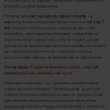
dokumentami (np. wypisem ze szpitala) – powinieneś bez
problemu uzyskać świadczenie..
Pamiętaj, żeby
jak najszybciej zgłosić szkodę
– w
większości towarzystw poszkodowany ma na to
od 3 do 7
dni
. Dokładny termin powinien znajdować się w OWU,
sprawdź to, zanim wypełnisz formularz. Jeśli jednak od
zdarzenia minęło więcej czasu, a Ty nie mogłeś zgłosić
szkody, bo np. leżałeś nieprzytomny w szpitalu, nie obawiaj
się – ubezpieczyciel nie może z automatu odrzucić
roszczenia tylko dlatego że spóźniłeś się ze zgłoszeniem.
Czytaj także:
Przyjazna likwidacja szkód – czyli jak
ubezpieczyciele ułatwiają nam życie
I właściwie to wszystko – po zgłoszeniu szkody możesz
czekać na odszkodowanie. Pamiętaj jednak, że jest ono
zależne od stopnia uszkodzenia ciała i że ubezpieczyciel
wylicza kwotę świadczenia na podstawie tabeli, która
znajduje się również w Twojej umowie (w OWU). Zwykle nie