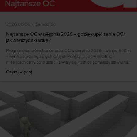
2026.08.06 •
Samochód
Najtańsze OC w sierpniu 2026 – gdzie kupić tanie OC i
jak obniżyć składkę?
Prognozowana średnia cena za OC w sierpniu 2026 r. wynosi 649 zł
– wynika z wewnętrznych danych Punkty. Choć w ostatnich
miesiącach ceny polis ustabilizowały się, różnice pomiędzy stawkami
za ubezpieczenie są ogromne. Jedni płacą zaledwie nieco ponad
Czytaj więcej
500 zł, inni – powyżej 1500 zł. Gdzie znaleźć najtańsze OC w Polsce
i jak obniżyć koszty ubezpieczenia samochodu? Odpowiadamy na
podstawie najnowszych danych z rynku.