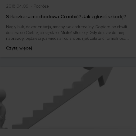
2018.04.09 •
Podróże
Stłuczka samochodowa. Co robić? Jak zgłosić szkodę?
Nagły huk, dezorientacja, mocny skok adrenaliny. Dopiero po chwili
dociera do Ciebie, co się stało. Miałeś stłuczkę. Gdy dojdzie do niej
naprawdę, będziesz już wiedział, co zrobić i jak załatwić formalności
związane ze zgłoszeniem szkody. Co zrobić w przypadku kolizji?
Czytaj więcej
Przeczytaj!