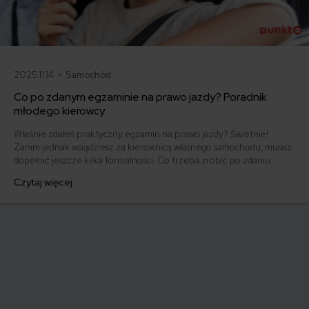
2025.11.14 •
Samochód
Co po zdanym egzaminie na prawo jazdy? Poradnik
młodego kierowcy
Właśnie zdałeś praktyczny egzamin na prawo jazdy? Świetnie!
Zanim jednak wsiądziesz za kierownicą własnego samochodu, musisz
dopełnić jeszcze kilka formalności. Co trzeba zrobić po zdaniu
egzaminu na prawo jazdy? Poznaj praktyczne wskazówki, dzięki
Czytaj więcej
którym szybko załatwisz sprawy urzędowe i będziesz mógł prowadzić
swoje auto.