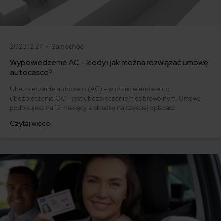
2023.12.27 •
Samochód
Wypowiedzenie AC – kiedy i jak można rozwiązać umowę
autocasco?
Ubezpieczenie autocasco (AC) – w przeciwieństwie do
ubezpieczenia OC – jest ubezpieczeniem dobrowolnym. Umowę
podpisujesz na 12 miesięcy, a składkę najczęściej opłacasz
jednorazowo. Co w przypadku, gdy udało Ci się znaleźć lepszą
Czytaj więcej
ofertę lub zdecydowałeś się sprzedać samochód w trakcie trwania
umowy? Sprawdź, w jakich sytuacjach ubezpieczenie AC wygasa
samo, a kiedy można odstąpić od umowy.