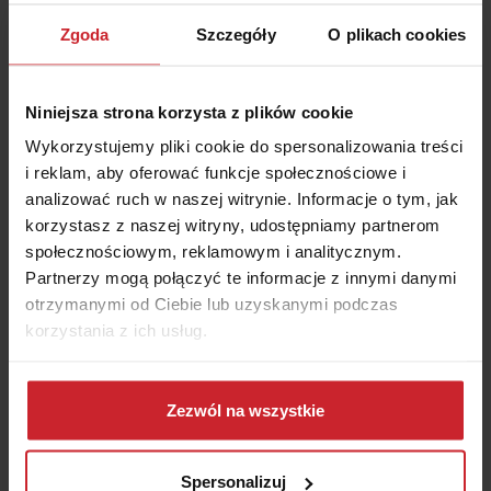
Aviva i Allianz łączą się pod wspólną nazwą –
Zgoda
Szczegóły
O plikach cookies
Allianz
. Grupa Allianz to jeden z wiodących
ubezpieczycieli na świecie, obsługujący 126 mln
Niniejsza strona korzysta z plików cookie
klientów w ponad 70 krajach. Co to oznacza dla
klientów? Twoje ubezpieczenie jest nadal ważne,
Wykorzystujemy pliki cookie do spersonalizowania treści
i reklam, aby oferować funkcje społecznościowe i
a wszystkie podpisane umowy obowiązują jak
analizować ruch w naszej witrynie. Informacje o tym, jak
dotychczas!
korzystasz z naszej witryny, udostępniamy partnerom
społecznościowym, reklamowym i analitycznym.
Partnerzy mogą połączyć te informacje z innymi danymi
otrzymanymi od Ciebie lub uzyskanymi podczas
korzystania z ich usług.
Podsumowanie
Dowiedz się więcej na temat tego, kim jesteśmy, jak
można się z nami skontaktować i w jaki sposób
Zezwól na wszystkie
przetwarzamy dane osobowe w ramach
Polityki
Odszkodowanie z OC dotyczy kolizji. Aby
prywatności
.
uzyskać świadczenie, musisz działać od razu: na
Spersonalizuj