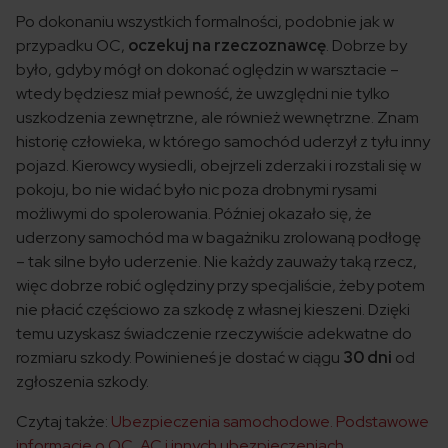
Po dokonaniu wszystkich formalności, podobnie jak w
przypadku OC,
oczekuj na rzeczoznawcę
. Dobrze by
było, gdyby mógł on dokonać oględzin w warsztacie –
wtedy będziesz miał pewność, że uwzględni nie tylko
uszkodzenia zewnętrzne, ale również wewnętrzne. Znam
historię człowieka, w którego samochód uderzył z tyłu inny
pojazd. Kierowcy wysiedli, obejrzeli zderzaki i rozstali się w
pokoju, bo nie widać było nic poza drobnymi rysami
możliwymi do spolerowania. Później okazało się, że
uderzony samochód ma w bagażniku zrolowaną podłogę
– tak silne było uderzenie. Nie każdy zauważy taką rzecz,
więc dobrze robić oględziny przy specjaliście, żeby potem
nie płacić częściowo za szkodę z własnej kieszeni. Dzięki
temu uzyskasz świadczenie rzeczywiście adekwatne do
rozmiaru szkody. Powinieneś je dostać w ciągu
30 dni
od
zgłoszenia szkody.
Czytaj także:
Ubezpieczenia samochodowe. Podstawowe
informacje o OC, AC i innych ubezpieczeniach