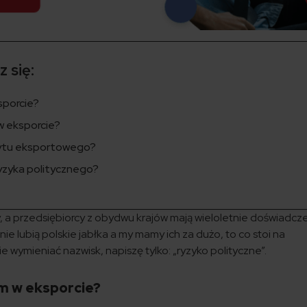
 się:
sporcie?
w eksporcie?
edytu eksportowego?
yzyka politycznego?
 a przedsiębiorcy z obydwu krajów mają wieloletnie doświadcz
ie lubią polskie jabłka a my mamy ich za dużo, to co stoi na
 wymieniać nazwisk, napiszę tylko: „ryzyko polityczne”.
om w eksporcie?