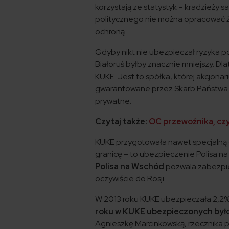
korzystają ze statystyk – kradzieży s
politycznego nie można opracować ż
ochroną.
Gdyby nikt nie ubezpieczał ryzyka po
Białoruś byłby znacznie mniejszy. D
KUKE. Jest to spółka, której akcjon
gwarantowane przez Skarb Państwa ub
prywatne.
Czytaj także:
OC przewoźnika, czy
KUKE przygotowała nawet specjalną o
granicę – to ubezpieczenie Polisa n
Polisa na Wschód
pozwala zabezpie
oczywiście do Rosji.
W 2013 roku KUKE ubezpieczała 2,2%
roku w KUKE ubezpieczonych było
Agnieszkę Marcinkowską, rzecznika p