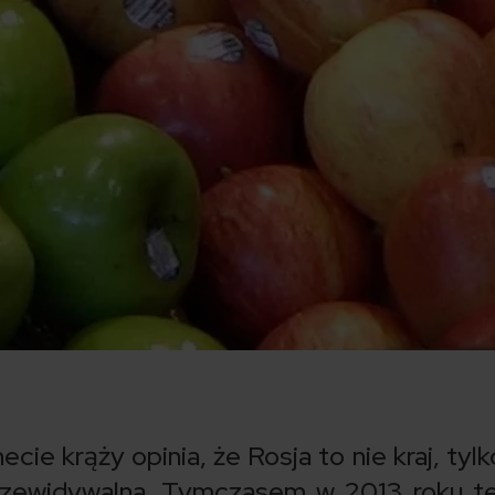
ie krąży opinia, że Rosja to nie kraj, tylk
przewidywalna. Tymczasem w 2013 roku te