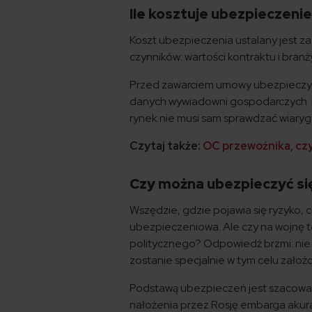
Ile kosztuje ubezpieczen
Koszt ubezpieczenia ustalany jest z
czynników: wartości kontraktu i branży,
Przed zawarciem umowy ubezpieczyci
danych wywiadowni gospodarczych. Dz
rynek nie musi sam sprawdzać wiary
Czytaj także:
OC przewoźnika, czy
Czy można ubezpieczyć si
Wszędzie, gdzie pojawia się ryzyko, 
ubezpieczeniowa. Ale czy na wojnę t
politycznego? Odpowiedź brzmi: nie ka
zostanie specjalnie w tym celu założ
Podstawą ubezpieczeń jest szacowa
nałożenia przez Rosję embarga akur