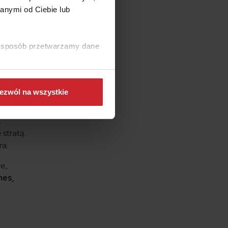
anymi od Ciebie lub
ki sposób przetwarzamy dane
ezwól na wszystkie
 na
,
stratą.
ra.
we,
mes,