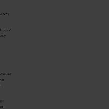
dwóch
ając z
obcy
 branża
yka
e…
ko
zeń