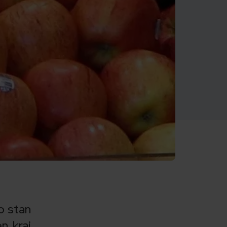
o stan
n kraj