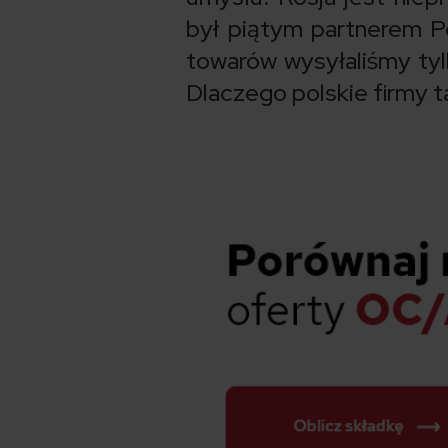
był piątym partnerem P
towarów wysyłaliśmy tylk
Dlaczego polskie firmy t