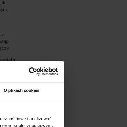
 ile
syła,
się
stąpi
ędzy.
 zapłata
O plikach cookies
izacją,
em
ołecznościowe i analizować
łatności
artnerom społecznościowym,