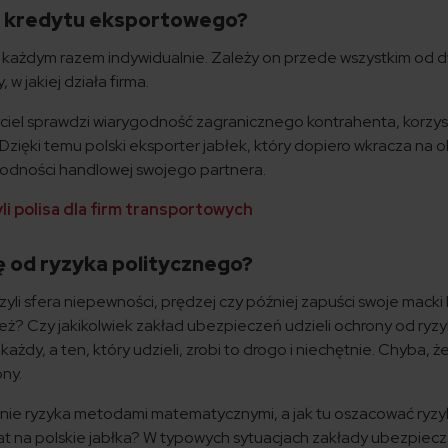
ie kredytu eksportowego?
a każdym razem indywidualnie. Zależy on przede wszystkim od 
 w jakiej działa firma.
el sprawdzi wiarygodność zagranicznego kontrahenta, korzyst
ięki temu polski eksporter jabłek, który dopiero wkracza na 
godności handlowej swojego partnera.
li polisa dla firm transportowych
ę od ryzyka politycznego?
czyli sfera niepewności, prędzej czy później zapuści swoje macki
eż? Czy jakikolwiek zakład ubezpieczeń udzieli ochrony od ryz
żdy, a ten, który udzieli, zrobi to drogo i niechętnie. Chyba, ż
ony.
nie ryzyka metodami matematycznymi, a jak tu oszacować ryzy
at na polskie jabłka? W typowych sytuacjach zakłady ubezpiec