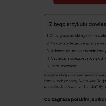
Z tego artykułu dowiesz
Co zagraża polskim jabłkom w ek
Na czym polega ubezpieczenie 
Ile kosztuje ubezpieczenie kr
Czy można ubezpieczyć się od r
Podsumowanie
Rosjanie chcą kupować nasze towary,
kontaktach ze sobą. Skoro więc Rosjan
przeszkodzie w wolnym handlu? By nie
Co zagraża polskim jabłk