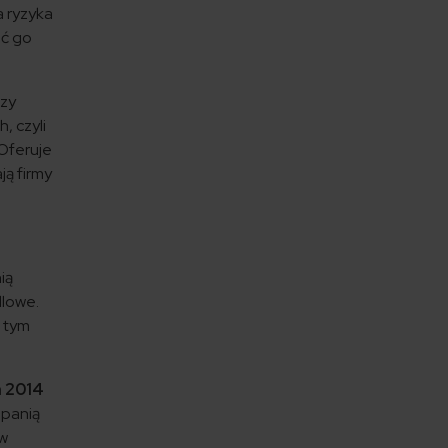
a ryzyka
ać go
czy
, czyli
 Oferuje
ją firmy
ią
dlowe.
 tym
h 2014
 panią
 w