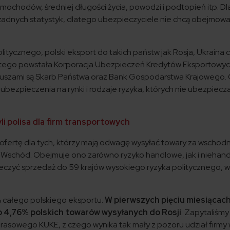
amochodów, średniej długości życia, powodzi i podtopień itp. Dl
adnych statystyk, dlatego ubezpieczyciele nie chcą obejmow
litycznego, polski eksport do takich państw jak Rosja, Ukraina 
latego powstała Korporacja Ubezpieczeń Kredytów Eksportowych
ariuszami są Skarb Państwa oraz Bank Gospodarstwa Krajowego.
ezpieczenia na rynki i rodzaje ryzyka, których nie ubezpiecza
li polisa dla firm transportowych
fertę dla tych, którzy mają odwagę wysyłać towary za wschodn
a Wschód. Obejmuje ono zarówno ryzyko handlowe, jak i niehan
czyć sprzedaż do 59 krajów wysokiego ryzyka politycznego, w
 całego polskiego eksportu.
W pierwszych pięciu miesiącac
 4,76% polskich towarów wysyłanych do Rosji
. Zapytaliśmy
rasowego KUKE, z czego wynika tak mały z pozoru udział firmy