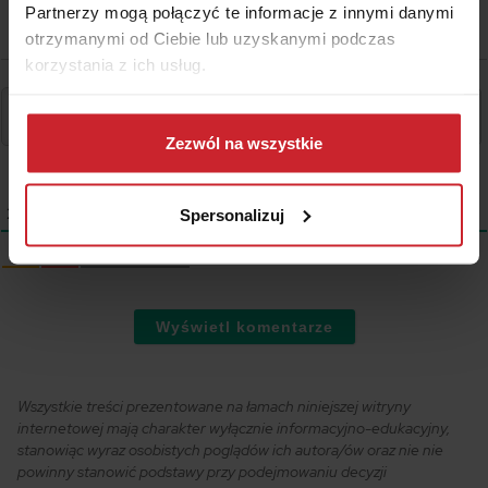
Partnerzy mogą połączyć te informacje z innymi danymi
otrzymanymi od Ciebie lub uzyskanymi podczas
korzystania z ich usług.
Dowiedz się więcej na temat tego, kim jesteśmy, jak
można się z nami skontaktować i w jaki sposób
Zezwól na wszystkie
przetwarzamy dane osobowe w ramach
Polityki
prywatności
.
2
KOMENTARZE
Spersonalizuj
Starsze
Wyświetl komentarze
Wszystkie treści prezentowane na łamach niniejszej witryny
internetowej mają charakter wyłącznie informacyjno-edukacyjny,
stanowiąc wyraz osobistych poglądów ich autora/ów oraz nie nie
powinny stanowić podstawy przy podejmowaniu decyzji