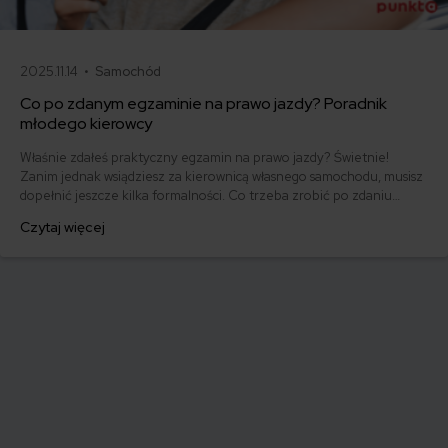
2025.11.14 •
Samochód
Co po zdanym egzaminie na prawo jazdy? Poradnik
młodego kierowcy
Właśnie zdałeś praktyczny egzamin na prawo jazdy? Świetnie!
Zanim jednak wsiądziesz za kierownicą własnego samochodu, musisz
dopełnić jeszcze kilka formalności. Co trzeba zrobić po zdaniu
egzaminu na prawo jazdy? Poznaj praktyczne wskazówki, dzięki
Czytaj więcej
którym szybko załatwisz sprawy urzędowe i będziesz mógł prowadzić
swoje auto.