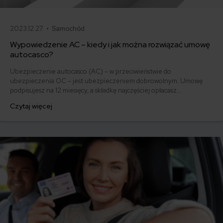
2023.12.27 •
Samochód
Wypowiedzenie AC – kiedy i jak można rozwiązać umowę
autocasco?
Ubezpieczenie autocasco (AC) – w przeciwieństwie do
ubezpieczenia OC – jest ubezpieczeniem dobrowolnym. Umowę
podpisujesz na 12 miesięcy, a składkę najczęściej opłacasz
jednorazowo. Co w przypadku, gdy udało Ci się znaleźć lepszą
Czytaj więcej
ofertę lub zdecydowałeś się sprzedać samochód w trakcie trwania
umowy? Sprawdź, w jakich sytuacjach ubezpieczenie AC wygasa
samo, a kiedy można odstąpić od umowy.