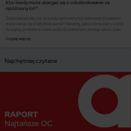
Kto i kiedy może ubiegać się o odszkodowanie za
opóźniony lot?
Zastanawiasz się, czy za każdy opóźniony lub odwołany lot pasażer
może starać się o odszkodowanie? Niestety, zaburzenia planu lotów
to częsty problem w czasie podróży lotniczych, dlatego warto znać
obowiązujące przepisy. Dowiedz się, jak domagać się swoich praw i
Czytaj więcej
kiedy przysługuje Ci odszkodowanie za opóźniony lot.
Najchętniej czytane