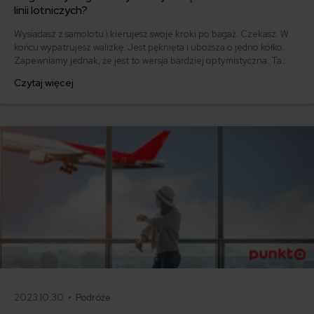
linii lotniczych?
Wysiadasz z samolotu i kierujesz swoje kroki po bagaż. Czekasz. W
końcu wypatrujesz walizkę. Jest pęknięta i uboższa o jedno kółko.
Zapewniamy jednak, że jest to wersja bardziej optymistyczna. Ta
mniej zakłada taki obrazek: wysiadasz z samolotu i kierujesz kroki po
Czytaj więcej
bagaż. Czekasz. Z taśmy znikają kolejne bagaże, a Twojego brak.
Czy należy Ci się odszkodowanie od linii lotniczych za zagubiony
bagaż?
2023.10.30 •
Podróże