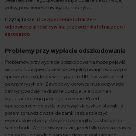
Jeśli więc nie negocjowałeś indywidualnie treści Twojej
polisy, powinieneś z uwagą ją przeczytać.
Czytaj także:
Ubezpieczenie lotnicze –
odpowiedzialność cywilna przewoźnika lotniczego i
aerocasco
Problemy przy wypłacie odszkodowania
Problemów przy wypłacie odszkodowania może pojawić
się dużo. Ubezpieczyciele szczególną uwagę zwracają na
sprawę postoju, który w przypadku TIR-ów, zawsze jest
pewnym ryzykiem. Zawodowy kierowca musi oczywiście
zatrzymywać się na dłuższe postoje, ale powinien
wybierać do tego parkingi strzeżone. Przed
opuszczeniem pojazdu musi wyjąć kluczyk ze stacyjki, a
potem sprawdzić wszelkie zamki i zabezpieczyć
ewentualne otwory, którymi ktoś mógłby dostać się do
samochodu. W przeciwnym razie, jeżeli tylko rzeczoznawcy
uda się to udowodnić, sam będziesz musiał zapłacić