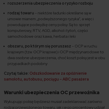
rozszerzenia ubezpieczenia o ryzyko rozboju
rodzaj towaru
– niektóre ładunki określane są w
umowie mianem „podwyższonego ryzyka”, a więc i
powodujące podwyżkę ceny polisy. Są to: sprzęt
komputerowy, RTV, AGD, alkohol i tytoń, części
samochodowe oraz kawa, herbata i leki
obszaru, po którym się poruszasz
– OCP w ruchu
krajowym (tzw. OCP krajowe) i OCP międzynarodowe to
dwa osobne ubezpieczenia, choć koszt polisy jest w obu
przypadkach podobny
Czytaj także:
Odszkodowanie za opóźnienie
samolotu, autobusu, pociągu – ABC pasażera
Warunki ubezpieczenia OC przewoźnika
Wykupując polisę będziesz musiał zadeklarować zarówno
rodzaj przewożonego towaru, jak i jego procentowy udział