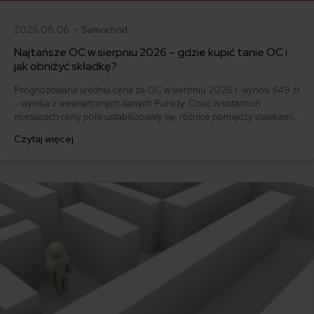
2026.08.06 •
Samochód
Najtańsze OC w sierpniu 2026 – gdzie kupić tanie OC i
jak obniżyć składkę?
Prognozowana średnia cena za OC w sierpniu 2026 r. wynosi 649 zł
– wynika z wewnętrznych danych Punkty. Choć w ostatnich
miesiącach ceny polis ustabilizowały się, różnice pomiędzy stawkami
za ubezpieczenie są ogromne. Jedni płacą zaledwie nieco ponad
Czytaj więcej
500 zł, inni – powyżej 1500 zł. Gdzie znaleźć najtańsze OC w Polsce
i jak obniżyć koszty ubezpieczenia samochodu? Odpowiadamy na
podstawie najnowszych danych z rynku.