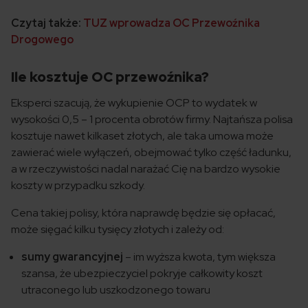
Czytaj także:
TUZ wprowadza OC Przewoźnika
Drogowego
Ile kosztuje OC przewoźnika?
Eksperci szacują, że wykupienie OCP to wydatek w
wysokości 0,5 – 1 procenta obrotów firmy. Najtańsza polisa
kosztuje nawet kilkaset złotych, ale taka umowa może
zawierać wiele wyłączeń, obejmować tylko część ładunku,
a w rzeczywistości nadal narażać Cię na bardzo wysokie
koszty w przypadku szkody.
Cena takiej polisy, która naprawdę będzie się opłacać,
może sięgać kilku tysięcy złotych i zależy od:
sumy gwarancyjnej
– im wyższa kwota, tym większa
szansa, że ubezpieczyciel pokryje całkowity koszt
utraconego lub uszkodzonego towaru