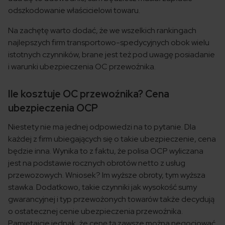
odszkodowanie właścicielowi towaru.
Na zachętę warto dodać, że we wszelkich rankingach
najlepszych firm transportowo-spedycyjnych obok wielu
istotnych czynników, brane jest też pod uwagę posiadanie
i warunki ubezpieczenia OC przewoźnika.
Ile kosztuje OC przewoźnika? Cena
ubezpieczenia OCP
Niestety nie ma jednej odpowiedzi na to pytanie. Dla
każdej z firm ubiegających się o takie ubezpieczenie, cena
będzie inna. Wynika to z faktu, że polisa OCP wyliczana
jest na podstawie rocznych obrotów netto z usług
przewozowych. Wniosek? Im wyższe obroty, tym wyższa
stawka. Dodatkowo, takie czynniki jak wysokość sumy
gwarancyjnej i typ przewożonych towarów także decydują
o ostatecznej cenie ubezpieczenia przewoźnika.
Pamiętajcie jednak, że cenę tą zawsze można negocjować.