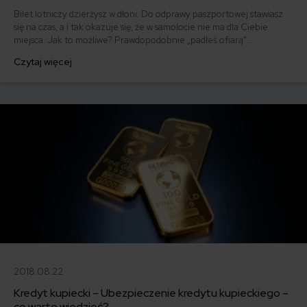
Bilet lotniczy dzierżysz w dłoni. Do odprawy paszportowej stawiasz
się na czas, a i tak okazuje się, że w samolocie nie ma dla Ciebie
miejsca. Jak to możliwe? Prawdopodobnie „padłeś ofiarą”
overbookingu, czyli popularnej praktyki stosowanej przez linie
Czytaj więcej
lotnicze. Są też i tacy, którzy na overbooking tylko czekają.
Dlaczego? Ponieważ to otwiera im drogę do sporych odszkodowań od
linii lotniczych.
2018.08.22
Kredyt kupiecki – Ubezpieczenie kredytu kupieckiego –
co warto wiedzieć?