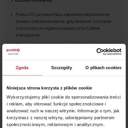
Polisa OC przewoźnika zapewnia właścicielowi
towaru odszkodowanie, gdy ładunek zostanie
zniszczony w organizowanym prze Ciebie
transporcie.
Możesz indywidualnie negocjować warunki
ubezpieczenia OCP lub powierzyć jego wybór
brokerowi.
Zgoda
Szczegóły
O plikach cookies
Pamiętaj o bezpieczeństwie na trasie i
właściwym zabezpieczeniu towaru -
ubezpieczyciel nie będzie odpowiadał jeśli
Niniejsza strona korzysta z plików cookie
wykaże Twoje zaniedbania
Wykorzystujemy pliki cookie do spersonalizowania treści
i reklam, aby oferować funkcje społecznościowe i
analizować ruch w naszej witrynie. Informacje o tym, jak
korzystasz z naszej witryny, udostępniamy partnerom
społecznościowym, reklamowym i analitycznym.