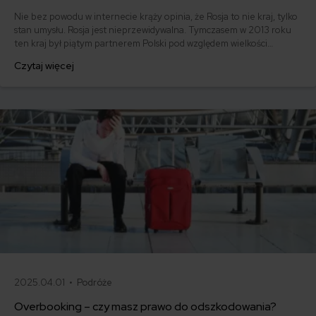
Nie bez powodu w internecie krąży opinia, że Rosja to nie kraj, tylko
stan umysłu. Rosja jest nieprzewidywalna. Tymczasem w 2013 roku
ten kraj był piątym partnerem Polski pod względem wielkości
eksportu. Więcej towarów wysyłaliśmy tylko do Niemiec, Wielkiej
Czytaj więcej
Brytanii, Czech i Francji. Dlaczego polskie firmy tak dużo eksportują
do Rosji?
2025.04.01 •
Podróże
Overbooking – czy masz prawo do odszkodowania?