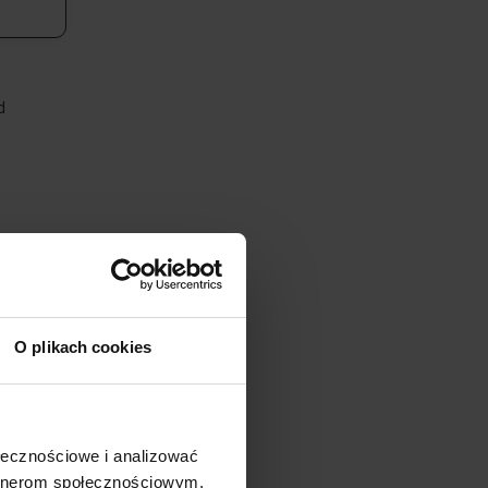
d
O plikach cookies
to nie
ilość
we.
ołecznościowe i analizować
yć
artnerom społecznościowym,