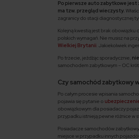
Po pierwsze auto zabytkowe jest
ma tzw. przegląd wieczysty.
Właśc
zagranicy do stacji diagnostycznej tyl
Kolejną kwestią jest brak obowiązk
polskich wymagań. Nie musisz na prz
Wielkiej Brytanii
. Jakiekolwiek ing
Po trzecie, jeżdżąc sporadycznie,
ni
samochodem zabytkowym – OC krótko
Czy samochód zabytkowy w
Po całym procesie wpisania samocho
pojawia się pytanie o
ubezpieczeni
obowiązkowym dla posiadaczy pojaz
przypadku istnieją pewne różnice w 
Posiadacze samochodów zabytkowych
miejsce w przypadku innych pojazdó