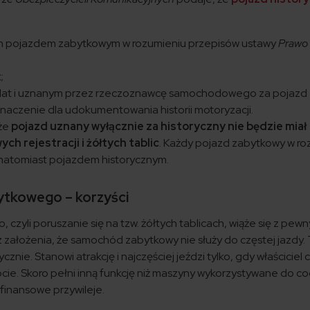
pojazdem zabytkowym w rozumieniu przepisów ustawy
Prawo 
;
 lat i uznanym przez rzeczoznawcę samochodowego za pojazd
naczenie dla udokumentowania historii motoryzacji.
 że
pojazd uznany wyłącznie za historyczny nie będzie miał
h rejestracji i żółtych tablic
. Każdy pojazd zabytkowy w ro
 natomiast pojazdem historycznym.
ytkowego – korzyści
zyli poruszanie się na tzw. żółtych tablicach, wiąże się z pew
 założenia, że samochód zabytkowy nie służy do częstej jazdy.
znie. Stanowi atrakcję i najczęściej jeździ tylko, gdy właściciel
cie. Skoro pełni inną funkcję niż maszyny wykorzystywane do c
 finansowe przywileje.