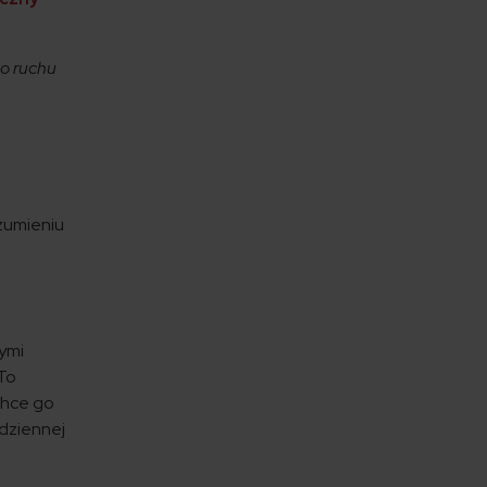
o ruchu
zumieniu
nymi
 To
 chce go
odziennej