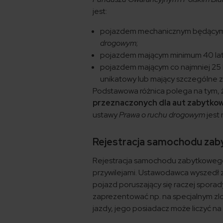
jest:
pojazdem mechanicznym będącym 
drogowym
;
pojazdem mającym minimum 40 lat
pojazdem mającym co najmniej 25
unikatowy lub mający szczególne z
Podstawowa różnica polega na tym,
przeznaczonych dla aut zabytkowyc
ustawy
Prawa o ruchu drogowym
jest
Rejestracja samochodu zab
Rejestracja samochodu zabytkowego, c
przywilejami. Ustawodawca wyszedł z
pojazd poruszający się raczej sporadyc
zaprezentować np. na specjalnym zlo
jazdy, jego posiadacz może liczyć na