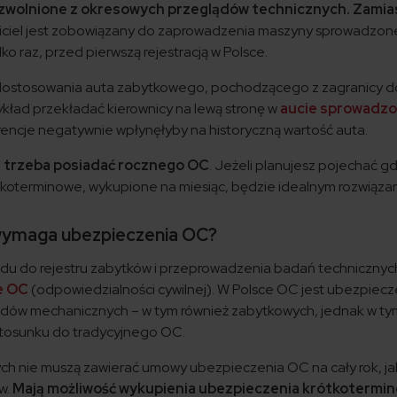
 zwolnione z okresowych przeglądów technicznych. Zamia
iciel jest zobowiązany do zaprowadzenia maszyny sprowadzone
ko raz, przed pierwszą rejestracją w Polsce.
u dostosowania auta zabytkowego, pochodzącego z zagranicy d
ykład przekładać kierownicy na lewą stronę w
aucie sprowadz
erencje negatywnie wpłynęłyby na historyczną wartość auta.
e trzeba posiadać rocznego OC
. Jeżeli planujesz pojechać g
terminowe, wykupione na miesiąc, będzie idealnym rozwiąza
ymaga ubezpieczenia OC?
du do rejestru zabytków i przeprowadzenia badań technicznyc
e OC
(odpowiedzialności cywilnej). W Polsce OC jest ubezpiec
dów mechanicznych – w tym również zabytkowych, jednak w ty
stosunku do tradycyjnego OC.
 nie muszą zawierać umowy ubezpieczenia OC na cały rok, ja
w.
Mają możliwość wykupienia ubezpieczenia krótkotermi