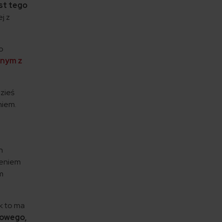
st tego
j z
o
onym z
dzieś
niem.
h
zeniem
m
k to ma
nowego,