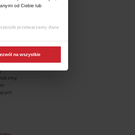
e
anymi od Ciebie lub
elnie.
i
ki sposób przetwarzamy dane
dy
chód
nie o
ezwól na wszystkie
ę
lub inny
ym
zących
yczny