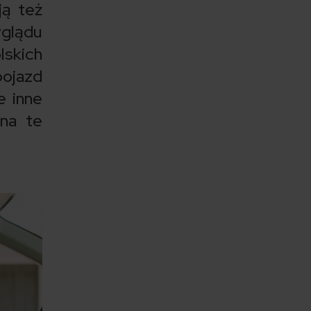
ją też
yglądu
lskich
ojazd
 inne
na te