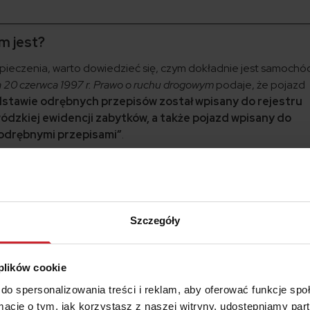
m jest?
eczenia, warto dowiedzieć się, czym dokładnie jest samochó
a 20 czerwca 1997 r. Prawo o ruchu drogowym
podaje, że pojazd
dstawie odrębnych przepisów został wpisany do rejestru
wódzkiej ewidencji zabytków, a także pojazd wpisany do
 odrębnymi przepisami”
.
bytkowy, musi spełniać określone warunki. Przede wszystkim:
fany z produkcji.
Szczegóły
posiadał minimum 75% części oryginalnych. W przypadku, gdy au
musi udowodnić jego unikalność. Wartością może być bardzo mała 
arzyszące produkcji ważne wydarzenia historyczne lub sporto
 plików cookie
prowadza wojewódzki konserwator zabytków.
To właśnie on
do spersonalizowania treści i reklam, aby oferować funkcje sp
du do rejestru zabytków. Pamiętaj, że ocena pojazdu może b
ormacje o tym, jak korzystasz z naszej witryny, udostępniamy p