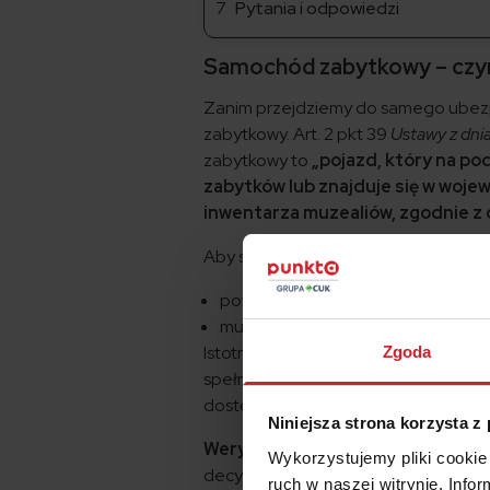
Pytania i odpowiedzi
Samochód zabytkowy – czy
Zanim przejdziemy do samego ubezpi
zabytkowy. Art. 2 pkt 39
Ustawy z dni
zabytkowy to
„pojazd, który na po
zabytków lub znajduje się w woje
inwentarza muzealiów, zgodnie z
Aby samochód mógł być uznany za za
powinien mieć minimum 25 lat,
musi być od co najmniej 15 lat wyco
Istotne jest również, aby samochód 
Zgoda
spełnia kryteriów wieku, właściciel 
dostępnych egzemplarzy, ale też tow
Niniejsza strona korzysta z
Weryfikację tych warunków prze
Wykorzystujemy pliki cookie 
decyduje o wpisaniu danego samocho
ruch w naszej witrynie. Inf