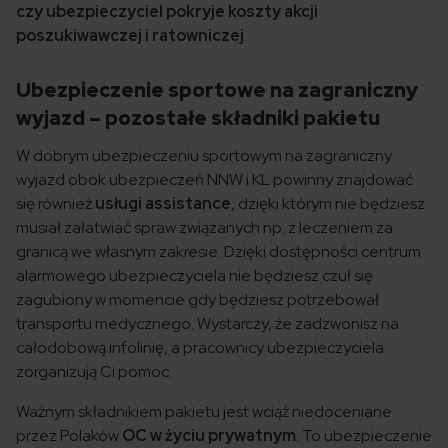
czy ubezpieczyciel pokryje koszty
akcji
poszukiwawczej i ratowniczej
.
Ubezpieczenie sportowe na zagraniczny
wyjazd – pozostałe składniki pakietu
W dobrym ubezpieczeniu sportowym na zagraniczny
wyjazd obok ubezpieczeń NNW i KL powinny znajdować
się również
usługi assistance
, dzięki którym nie będziesz
musiał załatwiać spraw związanych np. z leczeniem za
granicą we własnym zakresie. Dzięki dostępności centrum
alarmowego ubezpieczyciela nie będziesz czuł się
zagubiony w momencie gdy będziesz potrzebował
transportu medycznego. Wystarczy, że zadzwonisz na
całodobową infolinię, a pracownicy ubezpieczyciela
zorganizują Ci pomoc.
Ważnym składnikiem pakietu jest wciąż niedoceniane
przez Polaków
OC w życiu prywatnym
. To ubezpieczenie