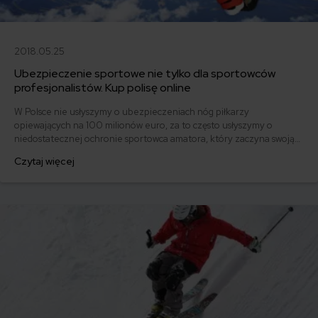
2018.05.25
Ubezpieczenie sportowe nie tylko dla sportowców
profesjonalistów. Kup polisę online
W Polsce nie usłyszymy o ubezpieczeniach nóg piłkarzy
opiewających na 100 milionów euro, za to często usłyszymy o
niedostatecznej ochronie sportowca amatora, który zaczyna swoją
przygodę z bieganiem. Na rynku ubezpieczeń można spotkać się z
Czytaj więcej
polisą zarówno dla profesjonalisty, jak i amatora, powstają nawet
specjalne oferty dla uprawiających konkretne dyscypliny sportu. Czy
to znaczy, że możesz trenować w spokoju?