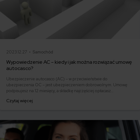
2023.12.27 •
Samochód
Wypowiedzenie AC – kiedy i jak można rozwiązać umowę
autocasco?
Ubezpieczenie autocasco (AC) – w przeciwieństwie do
ubezpieczenia OC – jest ubezpieczeniem dobrowolnym. Umowę
podpisujesz na 12 miesięcy, a składkę najczęściej opłacasz
jednorazowo. Co w przypadku, gdy udało Ci się znaleźć lepszą
Czytaj więcej
ofertę lub zdecydowałeś się sprzedać samochód w trakcie trwania
umowy? Sprawdź, w jakich sytuacjach ubezpieczenie AC wygasa
samo, a kiedy można odstąpić od umowy.