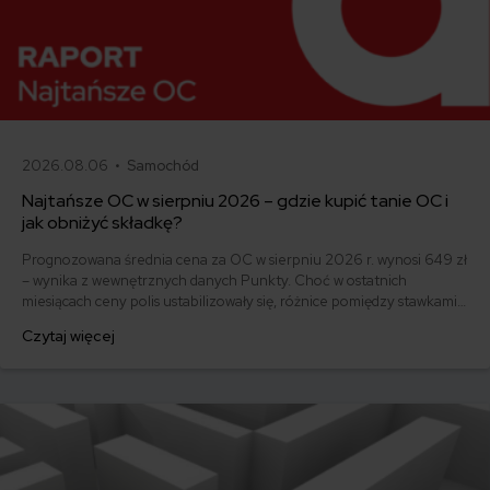
2026.08.06 •
Samochód
Najtańsze OC w sierpniu 2026 – gdzie kupić tanie OC i
jak obniżyć składkę?
Prognozowana średnia cena za OC w sierpniu 2026 r. wynosi 649 zł
– wynika z wewnętrznych danych Punkty. Choć w ostatnich
miesiącach ceny polis ustabilizowały się, różnice pomiędzy stawkami
za ubezpieczenie są ogromne. Jedni płacą zaledwie nieco ponad
Czytaj więcej
500 zł, inni – powyżej 1500 zł. Gdzie znaleźć najtańsze OC w Polsce
i jak obniżyć koszty ubezpieczenia samochodu? Odpowiadamy na
podstawie najnowszych danych z rynku.