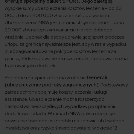
oferuje specjalny pakiet SPORT.
Jego zaletą są
wysokie sumy ubezpieczenia kosztów leczenia – od 80
000 zł do aż 400 000 zł w zależności od wariantu.
Ubezpieczenie NNW jest natomiast symboliczne – suma
20 000 zł w najlepszym wariancie nie robi dobrego
wrażenia. Jednak dla osoby uprawiającej sport podczas
urlopu za granicą najważniejsze jest, aby w razie wypadku
mieć zagwarantowane pokrycie kosztów leczenia za
granicą. Odszkodowanie za uszczerbek na zdrowiu można
traktować jako dodatek.
Podobne ubezpieczenie ma w ofercie
Generali
(ubezpieczenie podróży zagranicznych)
. Podstawowy
zakres ochrony obejmuje koszty leczenia i usługi
assistance. Ubezpieczenie można rozszerzyć o
następstwa nieszczęśliwych wypadków po opłaceniu
dodatkowej składki. W ramach NNW polisa obejmuje
powstanie trwałego uszczerbku na zdrowiu lub trwałego
inwalidztwa oraz ryzyko śmierci powstałej w okresie 12