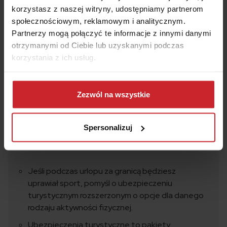
korzystasz z naszej witryny, udostępniamy partnerom
społecznościowym, reklamowym i analitycznym.
Partnerzy mogą połączyć te informacje z innymi danymi
otrzymanymi od Ciebie lub uzyskanymi podczas
korzystania z ich usług.
Dowiedz się więcej na temat tego, kim jesteśmy, jak
można się z nami skontaktować i w jaki sposób
Zezwól na wszystkie
przetwarzamy dane osobowe w ramach
Polityki
prywatności
.
Spersonalizuj
Podsumowanie
Jeśli podczas urlopu za granicą będziesz
uprawiał sport, pomyśl o ubezpieczeniu
turystycznym rozszerzonym o opcje dla danego
rodzaju aktywności fizycznej.
Ubezpieczenia turystyczne to pakiety