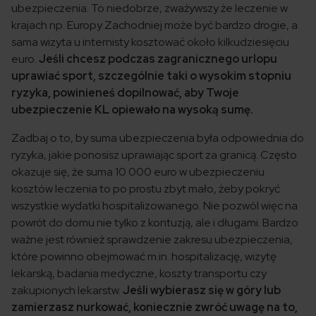
ubezpieczenia. To niedobrze, zważywszy że leczenie w
krajach np. Europy Zachodniej może być bardzo drogie, a
sama wizyta u internisty kosztować około kilkudziesięciu
euro.
Jeśli chcesz podczas zagranicznego urlopu
uprawiać sport, szczególnie taki o wysokim stopniu
ryzyka, powinieneś dopilnować, aby Twoje
ubezpieczenie KL opiewało na wysoką sumę.
Zadbaj o to, by suma ubezpieczenia była odpowiednia do
ryzyka, jakie ponosisz uprawiając sport za granicą. Często
okazuje się, że suma 10 000 euro w ubezpieczeniu
kosztów leczenia to po prostu zbyt mało, żeby pokryć
wszystkie wydatki hospitalizowanego. Nie pozwól więc na
powrót do domu nie tylko z kontuzją, ale i długami. Bardzo
ważne jest również sprawdzenie zakresu ubezpieczenia,
które powinno obejmować m.in. hospitalizację, wizytę
lekarską, badania medyczne, koszty transportu czy
zakupionych lekarstw.
Jeśli wybierasz się w góry lub
zamierzasz nurkować, koniecznie zwróć uwagę na to,