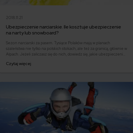
2018.11.21
Ubezpieczenie narciarskie. Ile kosztuje ubezpieczenie
na narty lub snowboard?
Sezon narciarski za pasem. Tysiące Polaków mają w planach
szaleństwa nie tylko na polskich stokach, ale też za granicą, głównie w
Alpach. Jeżeli zaliczasz się do nich, dowiedz się, jakie ubezpieczenie
narciarskie powinieneś wykupić i ile może kosztować polisa. Czy
Czytaj więcej
narty to sport ekstremalny? Jakie ubezpieczenie się sprawdzi? Czy
ubezpieczenie na narty jest obowiązkowe?