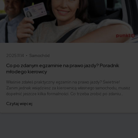
2025.11.14 •
Samochód
Co po zdanym egzaminie na prawo jazdy? Poradnik
młodego kierowcy
Właśnie zdałeś praktyczny egzamin na prawo jazdy? Świetnie!
Zanim jednak wsiądziesz za kierownicą własnego samochodu, musisz
dopełnić jeszcze kilka formalności. Co trzeba zrobić po zdaniu
egzaminu na prawo jazdy? Poznaj praktyczne wskazówki, dzięki
Czytaj więcej
którym szybko załatwisz sprawy urzędowe i będziesz mógł prowadzić
swoje auto.