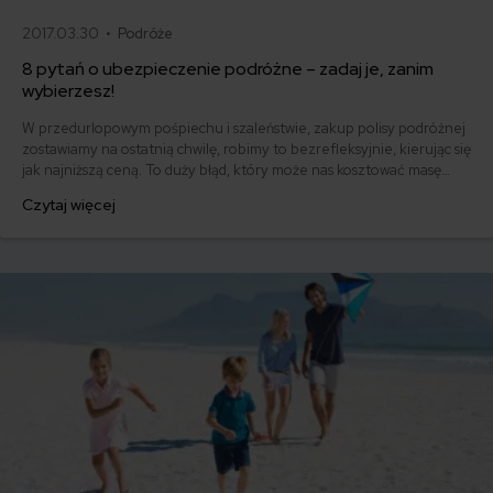
2017.03.30 •
Podróże
8 pytań o ubezpieczenie podróżne – zadaj je, zanim
wybierzesz!
W przedurlopowym pośpiechu i szaleństwie, zakup polisy podróżnej
zostawiamy na ostatnią chwilę, robimy to bezrefleksyjnie, kierując się
jak najniższą ceną. To duży błąd, który może nas kosztować masę
stresu i dziesiątki, a nawet setki tysięcy złotych, gdy ulegniemy
Czytaj więcej
wypadkowi, a polisa, którą mamy, okaże się niewystarczająca, by
pokryć koszty leczenia.