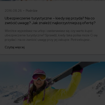
2016.08.26 •
Podróże
Ubezpieczenie turystyczne – kiedy się przyda? Na co
zwrócić uwagę? Jak znaleźć najkorzystniejszą ofertę?
Wkrótce wyjeżdżasz na urlop i zastanawiasz się, czy warto kupić
ubezpieczenie turystyczne? Sprawdź, kiedy taka polisa może Ci się
przydać i na co zwrócić uwagę przy jej zakupie. Potrzebujesz
pomocy? Skontaktuj się z doradcą mfind, z którym wybierzesz
Czytaj więcej
najlepsze ubezpieczenie turystyczne.