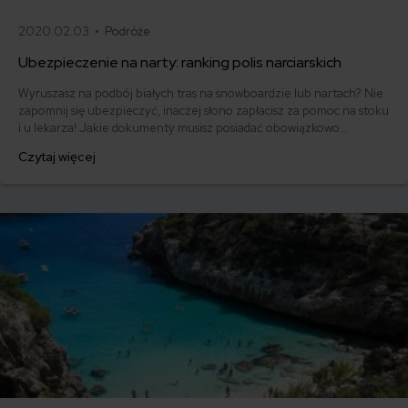
2020.02.03 •
Podróże
Ubezpieczenie na narty: ranking polis narciarskich
Wyruszasz na podbój białych tras na snowboardzie lub nartach? Nie
zapomnij się ubezpieczyć, inaczej słono zapłacisz za pomoc na stoku
i u lekarza! Jakie dokumenty musisz posiadać obowiązkowo
wyjeżdżając za granicę? Co powinieneś wykupić dodatkowo?
Czytaj więcej
Prześwietlamy ubezpieczenie na narty w różnych towarzystwach!
Sprawdź nasz ranking polis narciarskich!