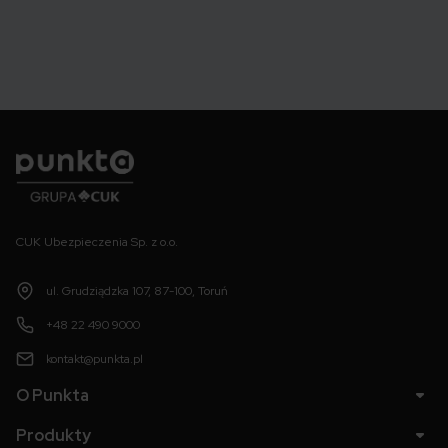
Punkta
CUK Ubezpieczenia Sp. z o.o.
ul. Grudziądzka 107, 87-100, Toruń
+48 22 490 9000
kontakt@punkta.pl
O Punkta
Produkty