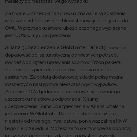
miesięcy od nieszczęśliwego wypadku.
Za trwałe uszczerbki na zdrowiu uznawane są zdarzenia
wskazane w tabeli uszczerbków stanowiącej załącznik do
OWU. W przypadku śmierci ubezpieczonego wypłacane
jest 100% sumy ubezpieczenia.
Allianz (ubezpieczenie Globtroter Direct)
pozwala
dopasować polisę turystyczną do własnych potrzeb,
również pod kątem uprawiania sportów. Trzon pakietu
stanowi ubezpieczenie kosztów leczenia oraz usługi
assistance. Za opłatą dodatkowej składki polisę można
rozszerzyć o następstwa nieszczęśliwych wypadków.
Zgodnie z OWU jednemu procentowi stwierdzonego
uszczerbku na zdrowiu odpowiada 1% sumy
ubezpieczenia. Suma ubezpieczenia w Allianz ustalana
jest w euro. W Globtroter Direct nie ubezpieczysz się
niestety od trwałego inwalidztwa, ponieważ zakres NNW
tego nie przewiduje. Możesz za to (oczywiście za dopłatą)
rozszerzyć ochronę na zdarzenia powstałe w wyniku