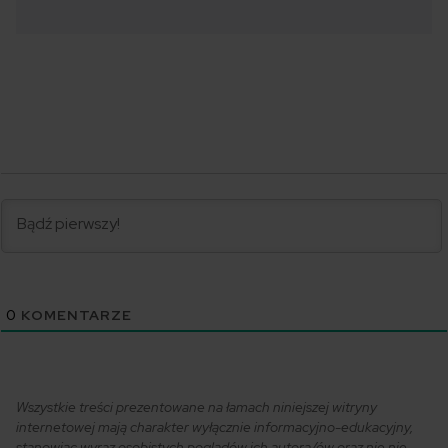
0
KOMENTARZE
Wszystkie treści prezentowane na łamach niniejszej witryny
internetowej mają charakter wyłącznie informacyjno-edukacyjny,
stanowiąc wyraz osobistych poglądów ich autora/ów oraz nie nie