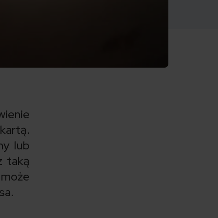
ienie
kartą.
ny lub
z taką
s może
sa.