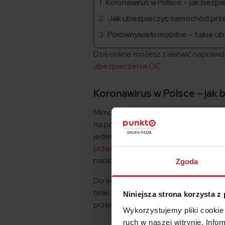
Koronawirus w Polsce – jak bez
Jak ubezpieczyć samochód przez
Porównywarki mobilne – takie u
Dziś online możesz załatwić napraw
ubezpieczenia OC
.
Koronawirus w Polsce – jak
Mimo wprowadzonego przez rząd sta
na później. Jedną z nich jest zaku
jeden dzień przerwy w ubezpieczeniu 
przerwę w ubezpieczeniu OC
, kto j
narażać na infekcję ani siebie, ani bli
Zgoda
Do egzekwowania opłat karnych upr
brak OC zależy od kilku czynników, w
Niniejsza strona korzysta z
przerwy w ubezpieczeniu OC, będzies
Wykorzystujemy pliki cookie 
ruch w naszej witrynie. Inf