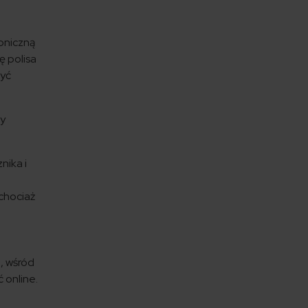
roniczną
ę polisa
zyć
by
nika i
chociaż
i, wśród
 online.