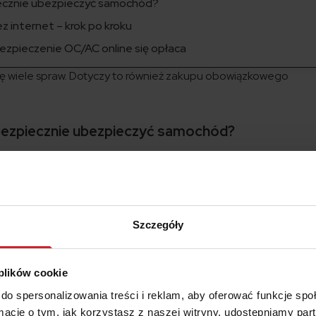
piecznie ubezpieczyć samochód?
 internet – krok po kroku
bezpieczenie OC/AC online się opłaca
dę wiele spraw. Dotyczy to również zakupu obowiązkowego
 bezpiecznie ubezpieczyć samochód?
nu zagrożenia epidemicznego są sprawy, których nie można p
p obowiązkowego ubezpieczenia komunikacyjnego dla pojazdu. 
oznacza dla właściciela auta ryzyko kary finansowej. Ile wynosi
ą nakłada i jak bezpiecznie zakupić
ubezpieczenie samochodu
, 
skich?
Szczegóły
awniony jest Ubezpieczeniowy Fundusz Gwarancyjny. Wysokość
 tym m.in. rodzaju samochodu. Jeżeli posiadasz pojazd i dopuśc
 plików cookie
z musiał zapłacić zgodnie z poniższą tabelką.
do spersonalizowania treści i reklam, aby oferować funkcje sp
ormacje o tym, jak korzystasz z naszej witryny, udostępniamy p