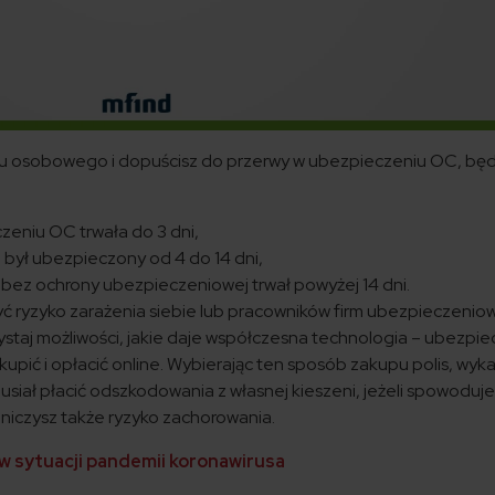
du osobowego i dopuścisz do przerwy w ubezpieczeniu OC, bę
czeniu OC trwała do 3 dni,
 był ubezpieczony od 4 do 14 dni,
bez ochrony ubezpieczeniowej trwał powyżej 14 dni.
zyć ryzyko zarażenia siebie lub pracowników firm ubezpieczenio
taj możliwości, jakie daje współczesna technologia – ubezpie
pić i opłacić online. Wybierając ten sposób zakupu polis, wyka
siał płacić odszkodowania z własnej kieszeni, jeżeli spowoduj
aniczysz także ryzyko zachorowania.
 sytuacji pandemii koronawirusa