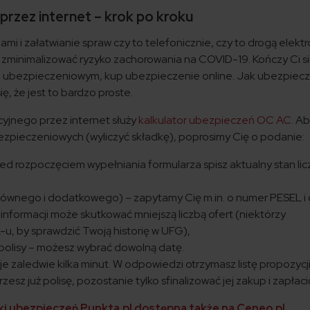
rzez internet – krok po kroku
mi i załatwianie spraw czy to telefonicznie, czy to drogą elekt
 zminimalizować ryzyko zachorowania na COVID-19. Kończy Ci si
 ubezpieczeniowym, kup ubezpieczenie online. Jak ubezpiec
, że jest to bardzo proste.
jnego przez internet służy
kalkulator ubezpieczeń OC AC
. A
ezpieczeniowych (wyliczyć składkę), poprosimy Cię o podanie:
d rozpoczęciem wypełniania formularza spisz aktualny stan licz
ównego i dodatkowego) – zapytamy Cię m.in. o numer PESEL i 
 informacji może skutkować mniejszą liczbą ofert (niektórzy
u, by sprawdzić Twoją historię w UFG),
polisy – możesz wybrać dowolną datę.
e zaledwie kilka minut. W odpowiedzi otrzymasz listę propozycj
sz już polisę, pozostanie tylko sfinalizować jej zakup i zapłacić
i ubezpieczeń Punkta.pl dostępna także na Ceneo.pl