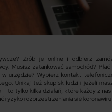
ywcze? Zrób je online i odbierz zamów
cy. Musisz zatankować samochód? Płać 
 w urzędzie? Wybierz kontakt telefonicz
go. Unikaj też skupisk ludzi i jeżeli mas
 – to tylko kilka działań, które każdy z na
ć ryzyko rozprzestrzeniania się koronawiru