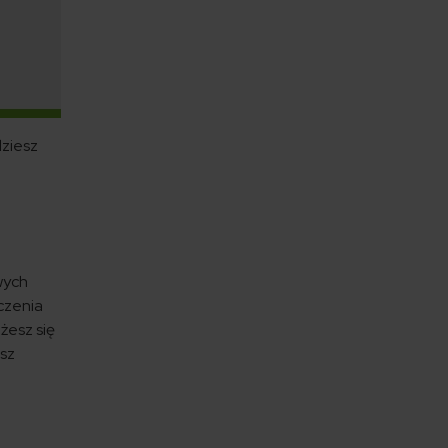
dziesz
wych
czenia
żesz się
esz