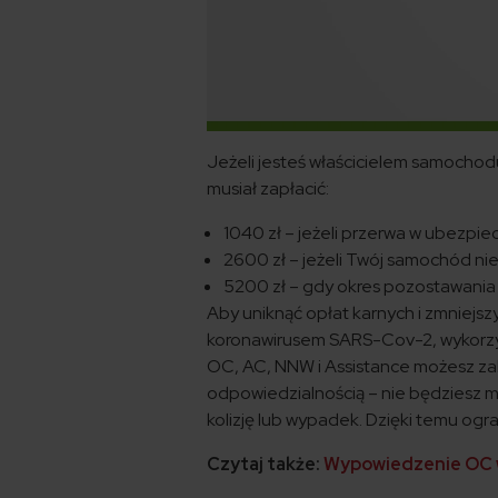
Jeżeli jesteś właścicielem samocho
musiał zapłacić:
1040 zł – jeżeli przerwa w ubezpie
2600 zł – jeżeli Twój samochód nie
5200 zł – gdy okres pozostawania 
Aby uniknąć opłat karnych i zmniejs
koronawirusem SARS-Cov-2, wykorzys
OC, AC, NNW i Assistance możesz zaku
odpowiedzialnością – nie będziesz mu
kolizję lub wypadek. Dzięki temu ogr
Czytaj także:
Wypowiedzenie OC w