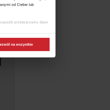
anymi od Ciebie lub
ki sposób przetwarzamy dane
ezwól na wszystkie