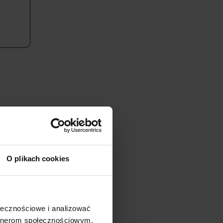
rzełożyć
Nawet
kara za
by nie
O plikach cookies
 kar za
isz do
ołecznościowe i analizować
artnerom społecznościowym,