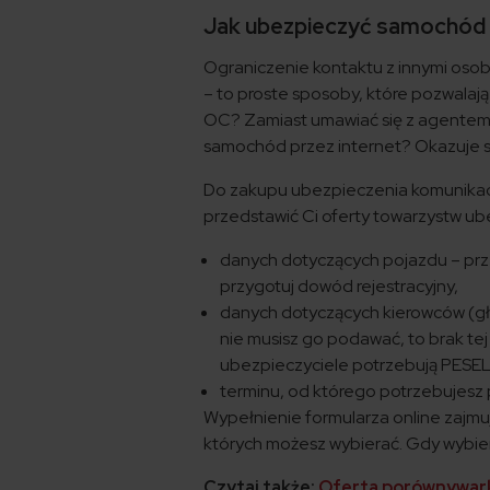
Jak ubezpieczyć samochód p
Ograniczenie kontaktu z innymi osoba
– to proste sposoby, które pozwalają
OC? Zamiast umawiać się z agentem
samochód przez internet? Okazuje się
Do zakupu ubezpieczenia komunikacy
przedstawić Ci oferty towarzystw ub
danych dotyczących pojazdu – prze
przygotuj dowód rejestracyjny,
danych dotyczących kierowców (gł
nie musisz go podawać, to brak tej
ubezpieczyciele potrzebują PESEL-
terminu, od którego potrzebujesz 
Wypełnienie formularza online zajmuj
których możesz wybierać. Gdy wybierze
Czytaj także:
Oferta porównywark