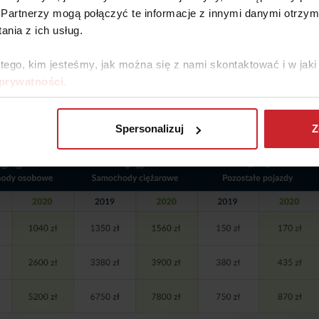
Partnerzy mogą połączyć te informacje z innymi danymi otrzym
nia z ich usług.
 tego, kim jesteśmy, jak można się z nami skontaktować i w ja
 prywatności
.
Spersonalizuj
Z