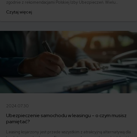
zgodnie z rekomendacjami Polskiej Izby Ubezpieczeń. Wielu
ubezpieczycieli jednocześnie przekazuje służbom medycznym
Czytaj więcej
środki finansowe i w ten sposób bezpośrednio wspiera walkę z
koronawirusem. Jakie jeszcze rozwiązania proponują firmy
ubezpieczeniowe?
2024.07.30
Ubezpieczenie samochodu w leasingu – o czym musisz
pamiętać?
Leasing kojarzony jest przede wszystkim z atrakcyjną alternatywą dla