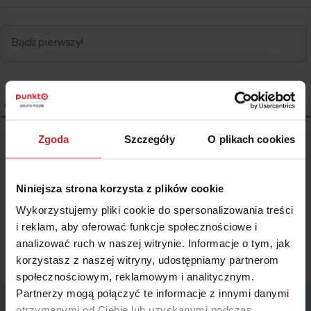
0
KOMENTARZE
Zgoda
Szczegóły
O plikach cookies
Wszystkie treści prezentowane na łamach niniejszej witryny
internetowej mają charakter wyłącznie informacyjno-edukacyjny,
Niniejsza strona korzysta z plików cookie
stanowiąc wyraz osobistych poglądów ich autora/ów oraz nie nie
Wykorzystujemy pliki cookie do spersonalizowania treści
powinny stanowić podstawy przy podejmowaniu decyzji
biznesowych, inwestycyjnych, lub podatkowych, za które to decyzje
i reklam, aby oferować funkcje społecznościowe i
właściciel strony internetowej ani autorzy nie ponoszą jakiejkolwiek
analizować ruch w naszej witrynie. Informacje o tym, jak
odpowiedzialności.
korzystasz z naszej witryny, udostępniamy partnerom
społecznościowym, reklamowym i analitycznym.
Partnerzy mogą połączyć te informacje z innymi danymi
otrzymanymi od Ciebie lub uzyskanymi podczas