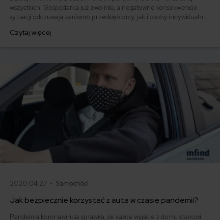
wszystkich. Gospodarka już zwolniła, a negatywne konsekwencje
sytuacji odczuwają zarówno przedsiębiorcy, jak i osoby indywidualne.
Jednak poszczególne branże wychodzą naprzeciw swoim klientom,
Czytaj więcej
którzy znaleźli się w trudnej sytuacji finansowej w wyniku pandemii.
Tak właśnie jest w przypadku klientów branży ubezpieczeniowej.
2020.04.27 •
Samochód
Jak bezpiecznie korzystać z auta w czasie pandemii?
Pandemia koronawirusa sprawiła, że każde wyjście z domu stanowi