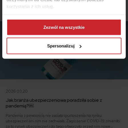
korzystania z ich usług.
Podobne artykuły
Dowiedz się więcej na temat tego, kim jesteśmy, jak
można się z nami skontaktować i w jaki sposób
Zezwól na wszystkie
przetwarzamy dane osobowe w ramach
Polityki
prywatności
.
Spersonalizuj
2026.03.20
Jak branża ubezpieczeniowa poradziła sobie z
pandemią?￼
Pandemia z pewnością nie zasiała spustoszenia na rynku
ubezpieczeń ani nim nie zachwiała. Zagrożenie COVID-19 zmieniło
za to rynek ubezpieczeń i do tego otworzyło przed nim nowe