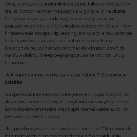
Okazje w czasie pandemii dotyczą nie tylko cen pojazdów
(te jak dotąd niezmiennie pięły się w górę, a im na dłużej
fabryki wstrzymują produkcję, tym większy popyt na
pojazdy wygeneruje odpowiednio wyższe ceny), ale i form
finansowania zakupu. Np. leasing jest obecnie zauważalnie
tańszy, niż był jeszcze na początku marca br. Firmy
leasingowe są też bardziej skłonne do obniżania swoich
marży w obliczu malejącego popytu na ten rodzaj usługi
finansowej.
Jak kupić samochód w czasie pandemii? Oczywiście
zdalnie
Na sprzedaż internetową zdecydowało się jak dotąd kilku
dealerów samochodowych. Dzięki internetowym salonom
samochodowym można więc kupić niemal każde auto i to
bez wychodzenia z domu.
Jak przebiega standardowo taka procedura? Na stronach
internetowych poszczególnych dealerów znajdują się