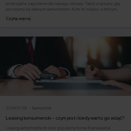
potencjalne zagrożenie dla naszego zdrowia. Także w sytuacji, gdy
poruszamy się własnym samochodem. Auto to miejsce, w którym
możemy mieć kontakt z koronawirusem. Okazuje się jednak, że przy
Czytaj więcej
zachowaniu odpowiednich środków ostrożności i procedur higieny
możemy bezpiecznie korzystać z pojazdów.
2024.10.08 •
Samochód
Leasing konsumencki – czym jest i kiedy warto go wziąć?
Leasing samochodów to dość popularna forma finansowania