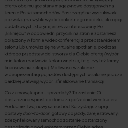
oferty obejmujące stany magazynowe dostępnych na
terenie Polski samochodów. Poszczególne wyszukiwarki
pozwalają na szybki wybór konkretnego modelu, jak i opcji
dodatkowych, którymi jesteś zainteresowany. Po
„kliknięciu” w odpowiedni przycisk na stronie zostaniesz
połączony w formie wideokonferencji z przedstawicielem
salonu lub umówisz się na wirtualne spotkanie, podczas
którego przedstawiciel stworzy dla Ciebie ofertę (wybór
m.in. koloru nadwozia, koloru wnętrza, felg, czy też formy
finansowania zakupu). Możliwości w zakresie
wideoprezentacji pojazdów dostępnych w salonie jeszcze
bardziej ułatwiają wybór i sfinalizowanie transakcji.
Co z umową kupna – sprzedaży? Ta zostanie Ci
dostarczona wprost do domu za pośrednictwem kuriera.
Podobnie Twój nowy samochód. Korzystając z opcji
dostawy
door-to-door
, gotowy do jazdy, zarejestrowany i
zdezynfekowany samochód zostanie dostarczony
bezpośrednio pod wskazany przez Ciebie adres.