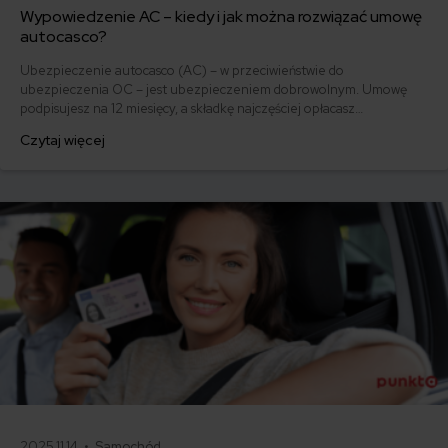
Wypowiedzenie AC – kiedy i jak można rozwiązać umowę
autocasco?
Ubezpieczenie autocasco (AC) – w przeciwieństwie do
ubezpieczenia OC – jest ubezpieczeniem dobrowolnym. Umowę
podpisujesz na 12 miesięcy, a składkę najczęściej opłacasz
jednorazowo. Co w przypadku, gdy udało Ci się znaleźć lepszą
Czytaj więcej
ofertę lub zdecydowałeś się sprzedać samochód w trakcie trwania
umowy? Sprawdź, w jakich sytuacjach ubezpieczenie AC wygasa
samo, a kiedy można odstąpić od umowy.
2025.11.14 •
Samochód