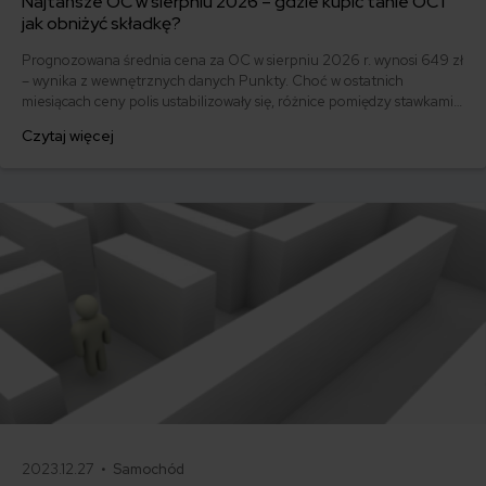
Najtańsze OC w sierpniu 2026 – gdzie kupić tanie OC i
jak obniżyć składkę?
Prognozowana średnia cena za OC w sierpniu 2026 r. wynosi 649 zł
– wynika z wewnętrznych danych Punkty. Choć w ostatnich
miesiącach ceny polis ustabilizowały się, różnice pomiędzy stawkami
za ubezpieczenie są ogromne. Jedni płacą zaledwie nieco ponad
Czytaj więcej
500 zł, inni – powyżej 1500 zł. Gdzie znaleźć najtańsze OC w Polsce
i jak obniżyć koszty ubezpieczenia samochodu? Odpowiadamy na
podstawie najnowszych danych z rynku.
2023.12.27 •
Samochód