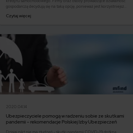
kredytu samochodowego. Firmy oraz osoby prowadzące działalność
gospodarczą decydują się na taką opcję, ponieważ jest korzystniejsza
od zaciągania kredytu na samochód. Musisz jednak pamiętać, że
Czytaj więcej
ubezpieczenie samochodu w leasingu musi być pełne. To znaczy, że
samo OC leasingowanego auta nie będzie wystarczające.
2020.04.14
Ubezpieczyciele pomogą w radzeniu sobie ze skutkami
pandemii – rekomendacje Polskiej Izby Ubezpieczeń
Dzisiaj nikt nie ma złudzeń - skutki pandemii COVID-19 dotkną