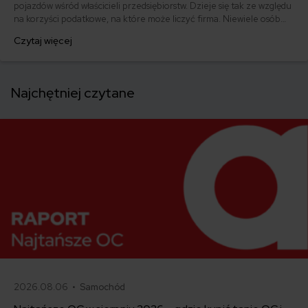
pojazdów wśród właścicieli przedsiębiorstw. Dzieje się tak ze względu
na korzyści podatkowe, na które może liczyć firma. Niewiele osób
jednak wie, że osoba prywatna także może skorzystać z tego rodzaju
Czytaj więcej
finansowania. Mamy wówczas do czynienia z leasingiem
konsumenckim. Czy jest opłacalny? Jakie ma zalety, a jakie wady?
Poznaj odpowiedzi na te pytania!
Najchętniej czytane
2026.08.06 •
Samochód