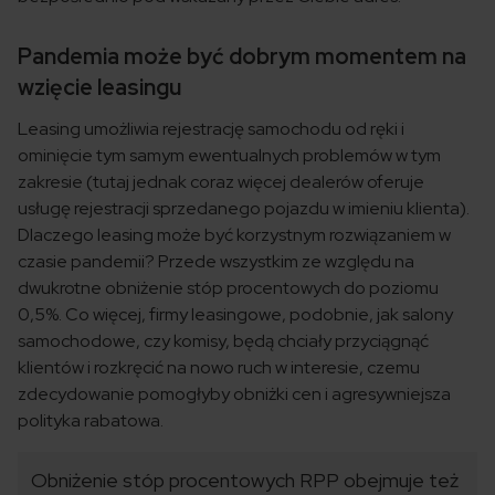
Pandemia może być dobrym momentem na
wzięcie leasingu
Leasing umożliwia rejestrację samochodu od ręki i
ominięcie tym samym ewentualnych problemów w tym
zakresie (tutaj jednak coraz więcej dealerów oferuje
usługę rejestracji sprzedanego pojazdu w imieniu klienta).
Dlaczego leasing może być korzystnym rozwiązaniem w
czasie pandemii? Przede wszystkim ze względu na
dwukrotne obniżenie stóp procentowych do poziomu
0,5%. Co więcej, firmy leasingowe, podobnie, jak salony
samochodowe, czy komisy, będą chciały przyciągnąć
klientów i rozkręcić na nowo ruch w interesie, czemu
zdecydowanie pomogłyby obniżki cen i agresywniejsza
polityka rabatowa.
Obniżenie stóp procentowych RPP obejmuje też