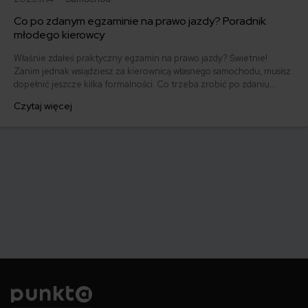
Co po zdanym egzaminie na prawo jazdy? Poradnik
młodego kierowcy
Właśnie zdałeś praktyczny egzamin na prawo jazdy? Świetnie!
Zanim jednak wsiądziesz za kierownicą własnego samochodu, musisz
dopełnić jeszcze kilka formalności. Co trzeba zrobić po zdaniu
egzaminu na prawo jazdy? Poznaj praktyczne wskazówki, dzięki
Czytaj więcej
którym szybko załatwisz sprawy urzędowe i będziesz mógł prowadzić
swoje auto.