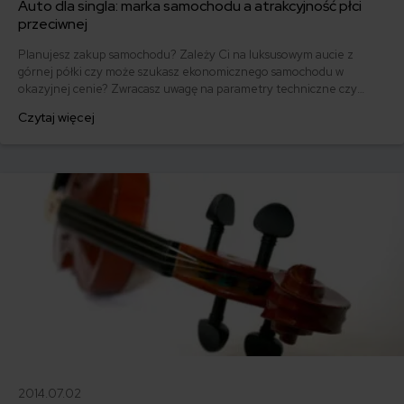
Auto dla singla: marka samochodu a atrakcyjność płci
przeciwnej
Planujesz zakup samochodu? Zależy Ci na luksusowym aucie z
górnej półki czy może szukasz ekonomicznego samochodu w
okazyjnej cenie? Zwracasz uwagę na parametry techniczne czy
może wybierasz auto ze względu na kolor? Możesz wziąć pod uwagę
Czytaj więcej
jeszcze jeden czynnik - nieco mniej oczywisty. Jaki? Powodzenie u
płci przeciwnej. Auta, nie Twoje. Chyba, że Ciebie w nim...
Sprawdzamy, jakie jest idealne auto dla singla!
2014.07.02