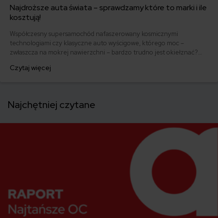
Najdroższe auta świata – sprawdzamy które to marki i ile
kosztują!
Współczesny supersamochód nafaszerowany kosmicznymi
technologiami czy klasyczne auto wyścigowe, którego moc –
zwłaszcza na mokrej nawierzchni – bardzo trudno jest okiełznać?
Które z nich zasługuje na miano najdroższego auta świata?
Czytaj więcej
Sprawdziliśmy to. Ile kosztują takie cacka?
Najchętniej czytane