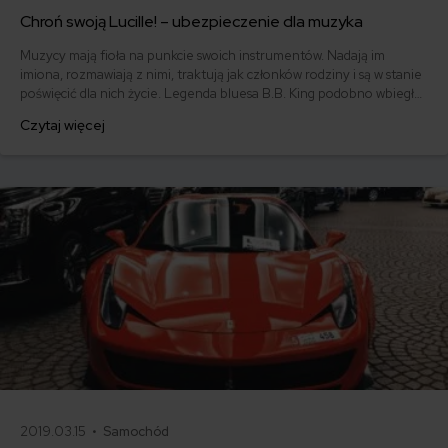
Chroń swoją Lucille! – ubezpieczenie dla muzyka
Muzycy mają fioła na punkcie swoich instrumentów. Nadają im
imiona, rozmawiają z nimi, traktują jak członków rodziny i są w stanie
poświęcić dla nich życie. Legenda bluesa B.B. King podobno wbiegł
do płonącego budynku, żeby uratować swoją ukochaną gitarę marki
Czytaj więcej
Gibson, której później nadał imię Lucille – na cześć kobiety, o którą
pobili się amanci, powodując tym samym rzeczony pożar.
2019.03.15 •
Samochód