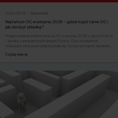
2026.08.06 •
Samochód
Najtańsze OC w sierpniu 2026 – gdzie kupić tanie OC i
jak obniżyć składkę?
Prognozowana średnia cena za OC w sierpniu 2026 r. wynosi 649 zł
– wynika z wewnętrznych danych Punkty. Choć w ostatnich
miesiącach ceny polis ustabilizowały się, różnice pomiędzy stawkami
za ubezpieczenie są ogromne. Jedni płacą zaledwie nieco ponad
Czytaj więcej
500 zł, inni – powyżej 1500 zł. Gdzie znaleźć najtańsze OC w Polsce
i jak obniżyć koszty ubezpieczenia samochodu? Odpowiadamy na
podstawie najnowszych danych z rynku.