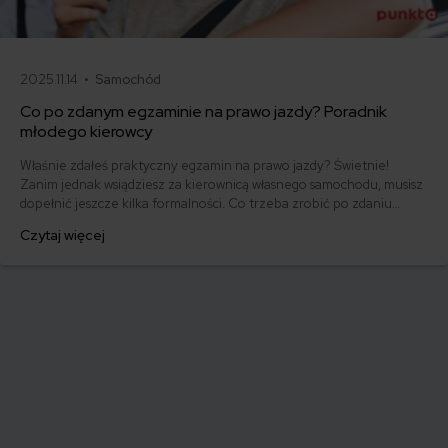
2025.11.14 •
Samochód
Co po zdanym egzaminie na prawo jazdy? Poradnik
młodego kierowcy
Właśnie zdałeś praktyczny egzamin na prawo jazdy? Świetnie!
Zanim jednak wsiądziesz za kierownicą własnego samochodu, musisz
dopełnić jeszcze kilka formalności. Co trzeba zrobić po zdaniu
egzaminu na prawo jazdy? Poznaj praktyczne wskazówki, dzięki
Czytaj więcej
którym szybko załatwisz sprawy urzędowe i będziesz mógł prowadzić
swoje auto.