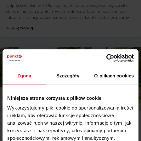
Odpryski w lakierze? Okazuje się, że dobór nowej warstwy często
stanowi nie lada problem. Różnorodność odcieni w połączeniu z
faktem, iż różni producenci stosują różne dodatki do lakieru, sprawia,
że najlepszym rozwiązaniem jest dotarcie do informacji o fabrycznej
Czytaj więcej
powłoce i na tej podstawie dobranie odcienia lakieru. Kod lakieru
konkretnego auta można zweryfikować m.in. po numerze VIN. Jak
go sprawdzić?
Zgoda
Szczegóły
O plikach cookies
Niniejsza strona korzysta z plików cookie
Wykorzystujemy pliki cookie do spersonalizowania treści
i reklam, aby oferować funkcje społecznościowe i
analizować ruch w naszej witrynie. Informacje o tym, jak
2024.09.10 •
Samochód
korzystasz z naszej witryny, udostępniamy partnerom
Kolor samochodu a osobowość kierowcy: pokaż mi swój
społecznościowym, reklamowym i analitycznym.
lakier, a powiem Ci kim jesteś