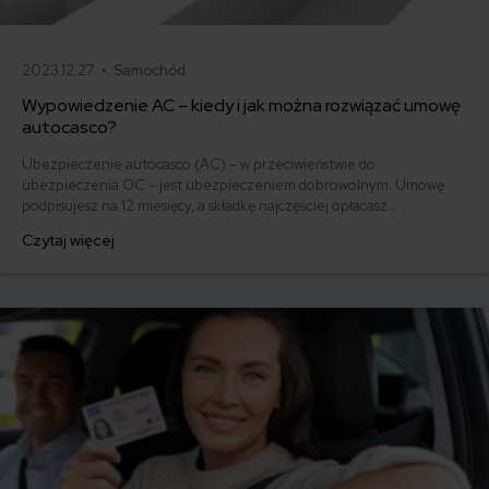
2023.12.27 •
Samochód
Wypowiedzenie AC – kiedy i jak można rozwiązać umowę
autocasco?
Ubezpieczenie autocasco (AC) – w przeciwieństwie do
ubezpieczenia OC – jest ubezpieczeniem dobrowolnym. Umowę
podpisujesz na 12 miesięcy, a składkę najczęściej opłacasz
jednorazowo. Co w przypadku, gdy udało Ci się znaleźć lepszą
Czytaj więcej
ofertę lub zdecydowałeś się sprzedać samochód w trakcie trwania
umowy? Sprawdź, w jakich sytuacjach ubezpieczenie AC wygasa
samo, a kiedy można odstąpić od umowy.