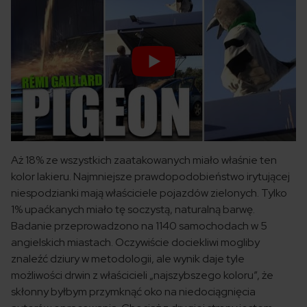
Aż 18% ze wszystkich zaatakowanych miało właśnie ten
kolor lakieru. Najmniejsze prawdopodobieństwo irytującej
niespodzianki mają właściciele pojazdów zielonych. Tylko
1% upaćkanych miało tę soczystą, naturalną barwę.
Badanie przeprowadzono na 1140 samochodach w 5
angielskich miastach. Oczywiście dociekliwi mogliby
znaleźć dziury w metodologii, ale wynik daje tyle
możliwości drwin z właścicieli „najszybszego koloru”, że
skłonny byłbym przymknąć oko na niedociągnięcia