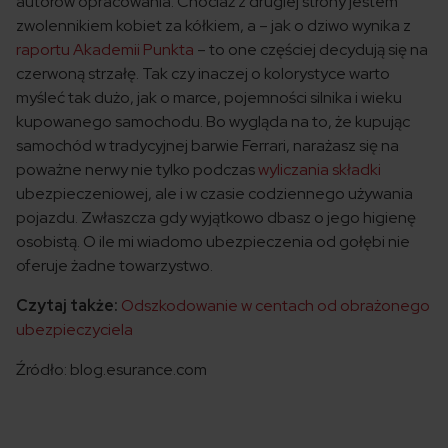
autorów opracowania. Chociaż z drugiej strony jestem
zwolennikiem kobiet za kółkiem, a – jak o dziwo wynika z
raportu Akademii Punkta
– to one częściej decydują się na
czerwoną strzałę. Tak czy inaczej o kolorystyce warto
myśleć tak dużo, jak o marce, pojemności silnika i wieku
kupowanego samochodu. Bo wygląda na to, że kupując
samochód w tradycyjnej barwie Ferrari, narażasz się na
poważne nerwy nie tylko podczas
wyliczania składki
ubezpieczeniowej, ale i w czasie codziennego używania
pojazdu. Zwłaszcza gdy wyjątkowo dbasz o jego higienę
osobistą. O ile mi wiadomo ubezpieczenia od gołębi nie
oferuje żadne towarzystwo.
Czytaj także:
Odszkodowanie w centach od obrażonego
ubezpieczyciela
Źródło: blog.esurance.com