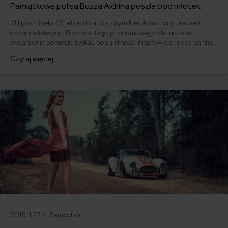
Pamiątkowa polisa Buzza Aldrina poszła pod młotek
21 lipca minęło 46 lat od dnia, w którym Neil Armstrong postawił
stopę na księżycu. Rocznica tego przełomowego dla ludzkości
wydarzenia pomogła zyskać popularność inicjatywie o nieco bardziej
przyziemnym charakterze. Na aukcji zostało wystawione
Czytaj więcej
ubezpieczenie Buzza Aldrina, podpisane przez niego własnoręcznie
tuż przed startem Apollo 11. Wartość tej cennej pamiątki szacuje się
na 8900 dolarów.
2018.11.27 •
Samochód