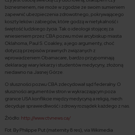
biznesmenem, nie może w zgodzie ze swoim sumieniem
zapewnić ubezpieczenia zdrowotnego, pokrywającego
koszty leków i zabiegów, które godzą w nietykalność i
świętość ludzkiego życia. Tak o ideologii stojącej za
wniesieniem przez CBA pozwu mówi arcybiskup miasta
Oklahoma, Paul S. Coakley, a jego argumenty, choć
dotyczą przepisów prawnych związanych z
wprowadzeniem Obamacare, bardzo przypominają
deklarację wiary lekarzy i studentów medycyny, złożoną
niedawno na Jasnej Górze.
O słuszności pozwu CBA zdecydował sąd federalny. O
słuszności argumentów stron w wykraczającym poza
granice USA konflikcie między medycyną a religią, niech
decyduje sprawiedliwość i zdrowy rozsądek każdego z nas.
Źródło:
http://www.ctvnews.ca/
Fot. By Philippe Put (maternity 8 res), via Wikimedia