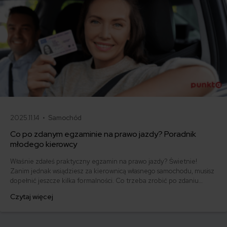
2025.11.14 •
Samochód
Co po zdanym egzaminie na prawo jazdy? Poradnik
młodego kierowcy
Właśnie zdałeś praktyczny egzamin na prawo jazdy? Świetnie!
Zanim jednak wsiądziesz za kierownicą własnego samochodu, musisz
dopełnić jeszcze kilka formalności. Co trzeba zrobić po zdaniu
egzaminu na prawo jazdy? Poznaj praktyczne wskazówki, dzięki
Czytaj więcej
którym szybko załatwisz sprawy urzędowe i będziesz mógł prowadzić
swoje auto.