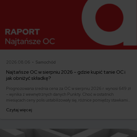
2026.08.06 •
Samochód
Najtańsze OC w sierpniu 2026 – gdzie kupić tanie OC i
jak obniżyć składkę?
Prognozowana średnia cena za OC w sierpniu 2026 r. wynosi 649 zł
– wynika z wewnętrznych danych Punkty. Choć w ostatnich
miesiącach ceny polis ustabilizowały się, różnice pomiędzy stawkami
za ubezpieczenie są ogromne. Jedni płacą zaledwie nieco ponad
Czytaj więcej
500 zł, inni – powyżej 1500 zł. Gdzie znaleźć najtańsze OC w Polsce
i jak obniżyć koszty ubezpieczenia samochodu? Odpowiadamy na
podstawie najnowszych danych z rynku.