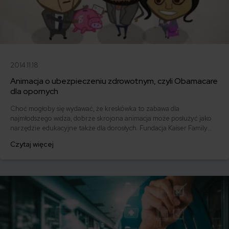
2014.11.18
Animacja o ubezpieczeniu zdrowotnym, czyli Obamacare
dla opornych
Choć mogłoby się wydawać, że kreskówka to zabawa dla
najmłodszego widza, dobrze skrojona animacja może posłużyć jako
narzędzie edukacyjne także dla dorosłych. Fundacja Kaiser Family
tłumaczy mieszkańcom Stanów Zjednoczonych zawiłości
Czytaj więcej
ubezpieczenia zdrowotnego za pomocą rysunkowego filmu
krótkometrażowego.