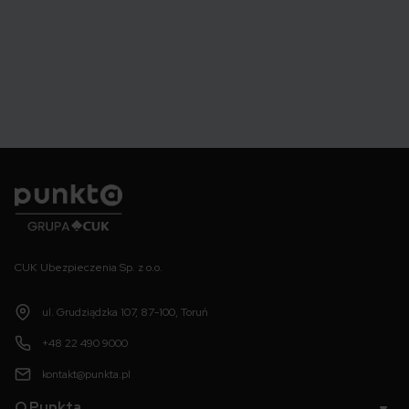
Punkta
CUK Ubezpieczenia Sp. z o.o.
ul. Grudziądzka 107, 87-100, Toruń
+48 22 490 9000
kontakt@punkta.pl
O Punkta