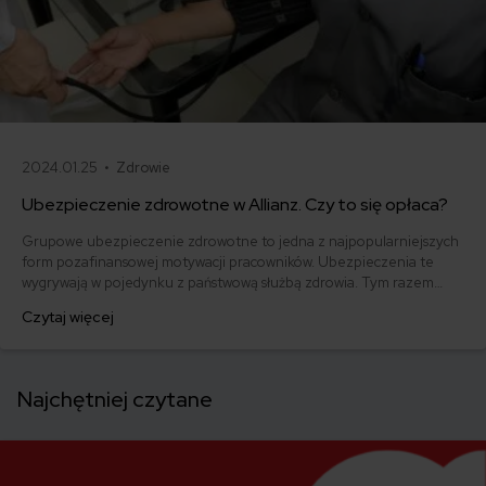
2024.01.25 •
Zdrowie
Ubezpieczenie zdrowotne w Allianz. Czy to się opłaca?
Grupowe ubezpieczenie zdrowotne to jedna z najpopularniejszych
form pozafinansowej motywacji pracowników. Ubezpieczenia te
wygrywają w pojedynku z państwową służbą zdrowia. Tym razem
analizujemy ofertę ubezpieczenia zdrowotnego w TU Allianz Życie
Czytaj więcej
Polska S.A. (Allianz). Jakie korzyści niesie ono dla pracowników, kto
może zostać objęty ochroną i jakie świadczenia gwarantują
poszczególne pakiety?
Najchętniej czytane