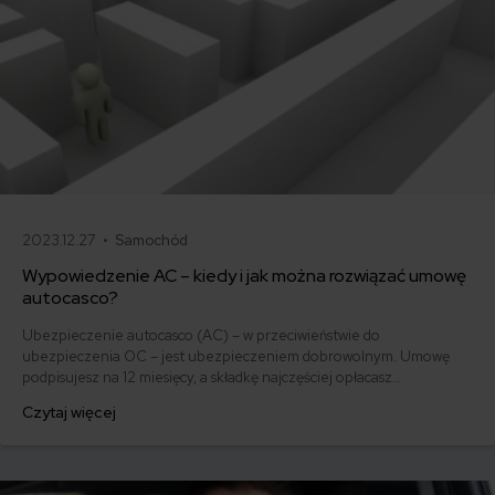
2023.12.27 •
Samochód
Wypowiedzenie AC – kiedy i jak można rozwiązać umowę
autocasco?
Ubezpieczenie autocasco (AC) – w przeciwieństwie do
ubezpieczenia OC – jest ubezpieczeniem dobrowolnym. Umowę
podpisujesz na 12 miesięcy, a składkę najczęściej opłacasz
jednorazowo. Co w przypadku, gdy udało Ci się znaleźć lepszą
Czytaj więcej
ofertę lub zdecydowałeś się sprzedać samochód w trakcie trwania
umowy? Sprawdź, w jakich sytuacjach ubezpieczenie AC wygasa
samo, a kiedy można odstąpić od umowy.