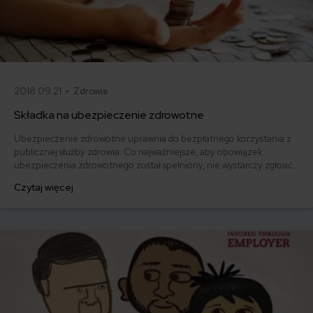
2018.09.21 •
Zdrowie
Składka na ubezpieczenie zdrowotne
Ubezpieczenie zdrowotne uprawnia do bezpłatnego korzystania z
publicznej służby zdrowia. Co najważniejsze, aby obowiązek
ubezpieczenia zdrowotnego został spełniony, nie wystarczy zgłosić
osoby do NFZ, ale należy opłacić składkę na ubezpieczenie
Czytaj więcej
zdrowotne w terminie. Ile wynosi składka zdrowotna? Jaka jest
podstawa jej naliczania? I w końcu - kto jest płatnikiem składki na
ubezpieczenie zdrowotne?