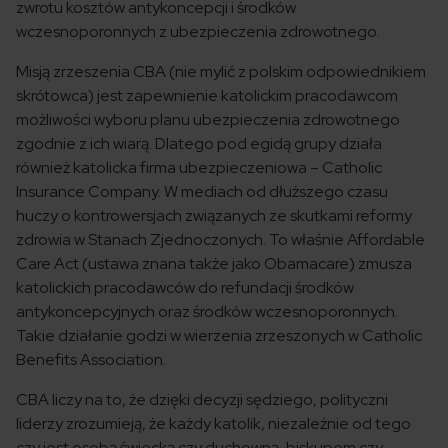
zwrotu kosztów antykoncepcji i środków
wczesnoporonnych z ubezpieczenia zdrowotnego.
Misją zrzeszenia CBA (nie mylić z polskim odpowiednikiem
skrótowca) jest zapewnienie katolickim pracodawcom
możliwości wyboru planu ubezpieczenia zdrowotnego
zgodnie z ich wiarą. Dlatego pod egidą grupy działa
również katolicka firma ubezpieczeniowa – Catholic
Insurance Company. W mediach od dłuższego czasu
huczy o kontrowersjach związanych ze skutkami reformy
zdrowia w Stanach Zjednoczonych. To właśnie Affordable
Care Act (ustawa znana także jako Obamacare) zmusza
katolickich pracodawców do refundacji środków
antykoncepcyjnych oraz środków wczesnoporonnych.
Takie działanie godzi w wierzenia zrzeszonych w Catholic
Benefits Association.
CBA liczy na to, że dzięki decyzji sędziego, polityczni
liderzy zrozumieją, że każdy katolik, niezależnie od tego
czy jest osobą świecką czy duchowną, biskupem czy