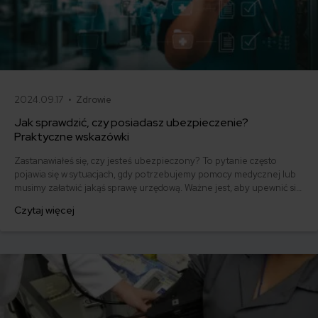
2024.09.17 •
Zdrowie
Jak sprawdzić, czy posiadasz ubezpieczenie?
Praktyczne wskazówki
Zastanawiałeś się, czy jesteś ubezpieczony? To pytanie często
pojawia się w sytuacjach, gdy potrzebujemy pomocy medycznej lub
musimy załatwić jakąś sprawę urzędową. Ważne jest, aby upewnić się,
czy posiadasz aktualne ubezpieczenie, np. zdrowotne, które
Czytaj więcej
pozwoli Ci skorzystać z bezpłatnej opieki zdrowotnej. W tym
artykule przedstawimy praktyczne wskazówki dotyczące tego, jak i
gdzie sprawdzić, czy jesteś ubezpieczony.