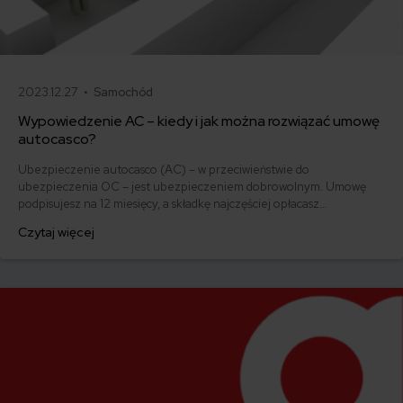
2023.12.27 •
Samochód
Wypowiedzenie AC – kiedy i jak można rozwiązać umowę
autocasco?
Ubezpieczenie autocasco (AC) – w przeciwieństwie do
ubezpieczenia OC – jest ubezpieczeniem dobrowolnym. Umowę
podpisujesz na 12 miesięcy, a składkę najczęściej opłacasz
jednorazowo. Co w przypadku, gdy udało Ci się znaleźć lepszą
Czytaj więcej
ofertę lub zdecydowałeś się sprzedać samochód w trakcie trwania
umowy? Sprawdź, w jakich sytuacjach ubezpieczenie AC wygasa
samo, a kiedy można odstąpić od umowy.