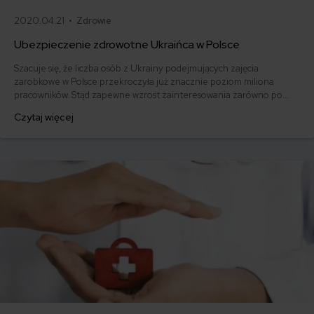
2020.04.21 •
Zdrowie
Ubezpieczenie zdrowotne Ukraińca w Polsce
Szacuje się, że liczba osób z Ukrainy podejmujących zajęcia
zarobkowe w Polsce przekroczyła już znacznie poziom miliona
pracowników. Stąd zapewne wzrost zainteresowania zarówno po
stronie ukraińskich imigrantów, jak i zatrudniających ich
Czytaj więcej
pracodawców, zasadami dotyczącymi zatrudnienia i ubezpieczenia, w
tym zdrowotnego.