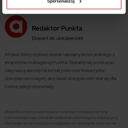
Spersonalizuj
Redaktor Punkta
Ekspert ds. ubezpieczeń
Artykuł, który czytasz został
napisany
przez jednego z
ekspertów
multiagencji
Punkta
. Staramy się przekazać
całą naszą wiedzę na temat polis
oraz towarzystw
ubezpieczeniowych
,
aby świat ubezpieczeń
stał się
dla
Ciebie jasny i zrozumiały.
Wszystkie treści prezentowane na łamach niniejszej witryny
internetowej mają charakter wyłącznie informacyjno-edukacyjny,
stanowiąc wyraz osobistych poglądów ich autora/ów oraz nie nie