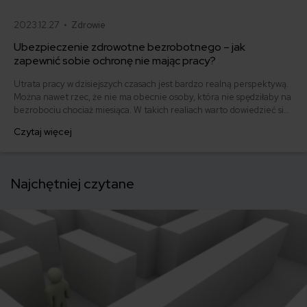
2023.12.27 •
Zdrowie
Ubezpieczenie zdrowotne bezrobotnego – jak
zapewnić sobie ochronę nie mając pracy?
Utrata pracy w dzisiejszych czasach jest bardzo realną perspektywą.
Można nawet rzec, że nie ma obecnie osoby, która nie spędziłaby na
bezrobociu chociaż miesiąca. W takich realiach warto dowiedzieć się
co nieco na temat ubezpieczenia zdrowotnego bezrobotnego -
Czytaj więcej
wszak nigdy nie wiadomo, kiedy nam się ta wiedza przyda.
Najchętniej czytane