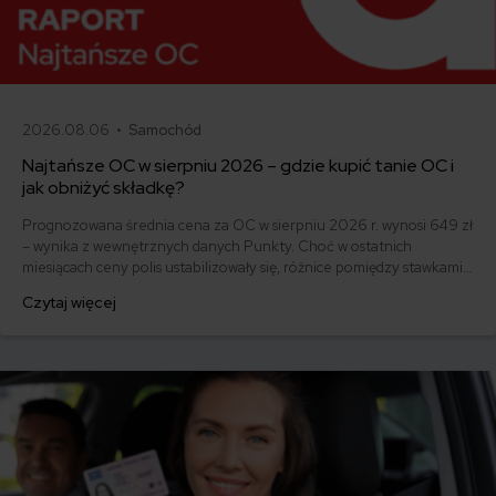
2026.08.06 •
Samochód
Najtańsze OC w sierpniu 2026 – gdzie kupić tanie OC i
jak obniżyć składkę?
Prognozowana średnia cena za OC w sierpniu 2026 r. wynosi 649 zł
– wynika z wewnętrznych danych Punkty. Choć w ostatnich
miesiącach ceny polis ustabilizowały się, różnice pomiędzy stawkami
za ubezpieczenie są ogromne. Jedni płacą zaledwie nieco ponad
Czytaj więcej
500 zł, inni – powyżej 1500 zł. Gdzie znaleźć najtańsze OC w Polsce
i jak obniżyć koszty ubezpieczenia samochodu? Odpowiadamy na
podstawie najnowszych danych z rynku.