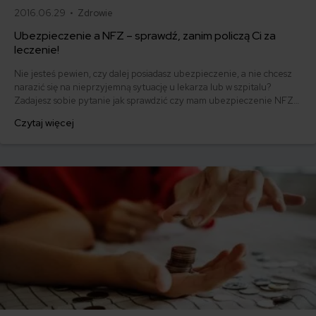
2016.06.29 •
Zdrowie
Ubezpieczenie a NFZ – sprawdź, zanim policzą Ci za
leczenie!
Nie jesteś pewien, czy dalej posiadasz ubezpieczenie, a nie chcesz
narazić się na nieprzyjemną sytuację u lekarza lub w szpitalu?
Zadajesz sobie pytanie jak sprawdzić czy mam ubezpieczenie NFZ?
W takim razie dobrze trafiłeś! Ubezpieczenie zdrowotne w NFZ
Czytaj więcej
można łatwo sprawdzić, wystarczy tylko wiedzieć jak, by uniknąć
zbędnych kosztów!