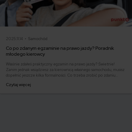
2025.11.14 •
Samochód
Co po zdanym egzaminie na prawo jazdy? Poradnik
młodego kierowcy
Właśnie zdałeś praktyczny egzamin na prawo jazdy? Świetnie!
Zanim jednak wsiądziesz za kierownicą własnego samochodu, musisz
dopełnić jeszcze kilka formalności. Co trzeba zrobić po zdaniu
egzaminu na prawo jazdy? Poznaj praktyczne wskazówki, dzięki
Czytaj więcej
którym szybko załatwisz sprawy urzędowe i będziesz mógł prowadzić
swoje auto.