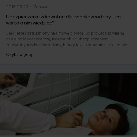
2016.09.23 •
Zdrowie
Ubezpieczenie zdrowotne dla członków rodziny – co
warto o nim wiedzieć?
Jeśli jesteś zatrudniony na umowę o pracę lub prowadzisz własną
działalność gospodarczą, możesz objąć ubezpieczeniem
zdrowotnym członków rodziny, którzy takich praw nie mają. I to nie
tylko najbliższej rodziny! Jak to zrobić? Jakich formalności
Czytaj więcej
dopełnić? Kiedy ubezpieczenie zdrowotne warto wesprzeć
prywatną opieką medyczną? W jednym miejscu zebraliśmy wszystkie
ważne informacje na ten temat.