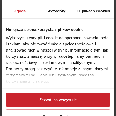
ubezpieczeniowym, który pomoże ci zrozumieć
szczegóły twojej polisy prywatnej oraz
Zgoda
Szczegóły
O plikach cookies
odpowiedzieć na wszelkie pytania dotyczące jej
zakresu i warunków.
Niniejsza strona korzysta z plików cookie
W przypadku niepewności co do posiadania
Wykorzystujemy pliki cookie do spersonalizowania treści
polisy prywatnej, warto przejrzeć dokumentację
i reklam, aby oferować funkcje społecznościowe i
związaną z innymi produktami finansowymi, jak
analizować ruch w naszej witrynie. Informacje o tym, jak
kredyty czy karty kredytowe, które często są
korzystasz z naszej witryny, udostępniamy partnerom
powiązane z dodatkowymi ubezpieczeniami.
społecznościowym, reklamowym i analitycznym.
W każdym przypadku, regularne sprawdzanie
Partnerzy mogą połączyć te informacje z innymi danymi
swojego statusu ubezpieczenia oraz polis
otrzymanymi od Ciebie lub uzyskanymi podczas
prywatnych pozwala na pewność co do swojego
korzystania z ich usług.
zabezpieczenia finansowego w różnych
sytuacjach życiowych. Jeśli potrzebujesz
Dowiedz się więcej na temat tego, kim jesteśmy, jak
dodatkowych informacji na ten temat, kliknij i
można się z nami skontaktować i w jaki sposób
Zezwól na wszystkie
dowiedz się więcej!
przetwarzamy dane osobowe w ramach
Polityki
prywatności
.