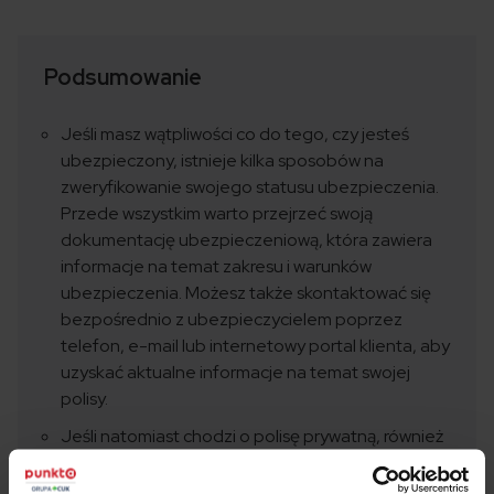
Podsumowanie
Jeśli masz wątpliwości co do tego, czy jesteś
ubezpieczony, istnieje kilka sposobów na
zweryfikowanie swojego statusu ubezpieczenia.
Przede wszystkim warto przejrzeć swoją
dokumentację ubezpieczeniową, która zawiera
informacje na temat zakresu i warunków
ubezpieczenia. Możesz także skontaktować się
bezpośrednio z ubezpieczycielem poprzez
telefon, e-mail lub internetowy portal klienta, aby
uzyskać aktualne informacje na temat swojej
polisy.
Jeśli natomiast chodzi o polisę prywatną, również
istnieją sposoby na sprawdzenie jej statusu.
Możesz skonsultować się z agentem