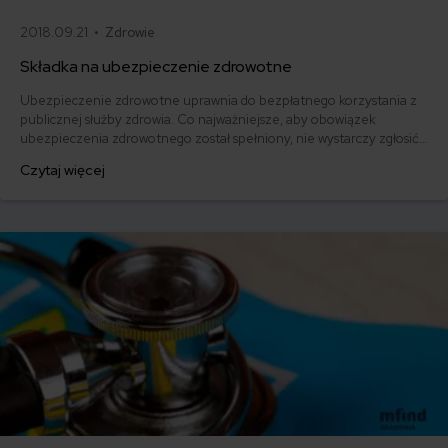
2018.09.21 •
Zdrowie
Składka na ubezpieczenie zdrowotne
Ubezpieczenie zdrowotne uprawnia do bezpłatnego korzystania z
publicznej służby zdrowia. Co najważniejsze, aby obowiązek
ubezpieczenia zdrowotnego został spełniony, nie wystarczy zgłosić
osoby do NFZ, ale należy opłacić składkę na ubezpieczenie
Czytaj więcej
zdrowotne w terminie. Ile wynosi składka zdrowotna? Jaka jest
podstawa jej naliczania? I w końcu - kto jest płatnikiem składki na
ubezpieczenie zdrowotne?