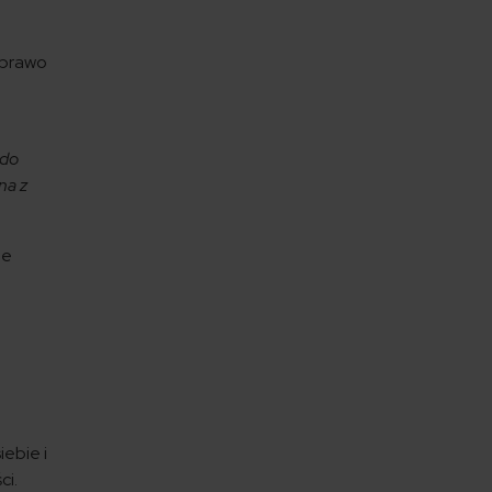
 prawo
 do
na z
ne
ebie i
ci.