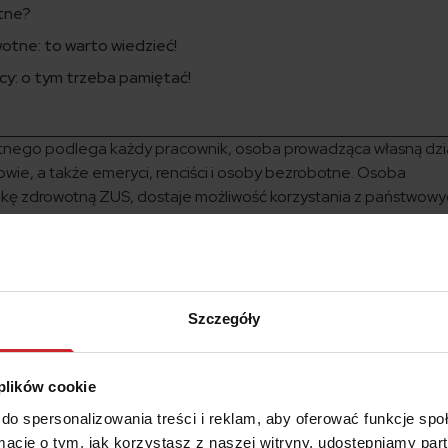
otne?
otne: to warto wiedzieć!
cy: o tym trzeba pamiętać!
nego podlega każdy pracownik, osoba prowadząca własną dzi
iowie, a także emeryci, renciści i osoby bezrobotne. Osoba
dkę zdrowotną ZUS, dostaje możliwość korzystania z państwow
nej czy chociażby rehabilitacji. Składka na ubezpieczenie zdro
ą naliczania składki zdrowotnej jest miesięczne wynagrodzenie 
 kwartale poprzedniego roku.
tna?
Szczegóły
 Statystyczny opublikował wartość przeciętnego miesięczneg
orstw włącznie z wypłatami z zysku za czwarty kwartał 2017 rok
 plików cookie
okości składki zdrowotnej? Decydujące. Podstawa wymiaru skład
do spersonalizowania treści i reklam, aby oferować funkcje sp
 podstawie tego wynagrodzenia i stanowi nie mniej niż 75% jeg
ormacje o tym, jak korzystasz z naszej witryny, udostępniamy p