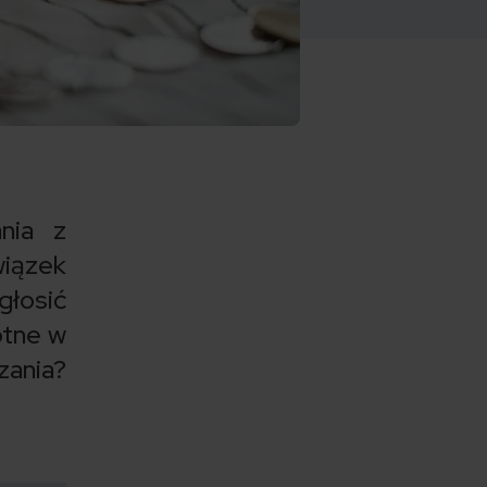
nia z
iązek
głosić
otne w
zania?
?