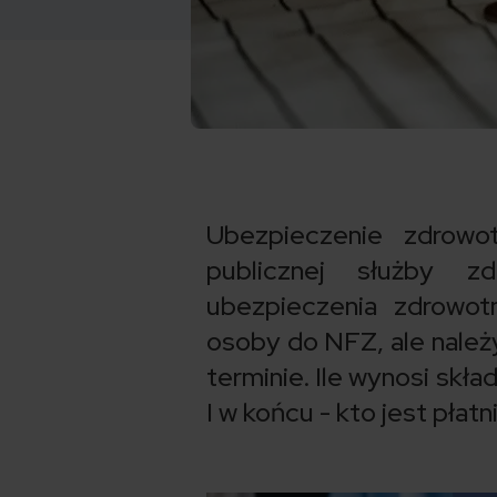
Ubezpieczenie zdrowo
publicznej służby z
ubezpieczenia zdrowotn
osoby do NFZ, ale należ
terminie. Ile wynosi skła
I w końcu - kto jest pła