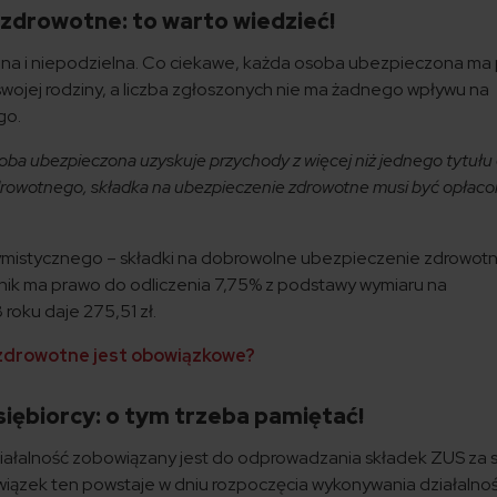
zdrowotne: to warto wiedzieć!
zna i niepodzielna. Co ciekawe, każda osoba ubezpieczona ma
wojej rodziny, a liczba zgłoszonych nie ma żadnego wpływu na
go.
 osoba ubezpieczona uzyskuje przychody z więcej niż jednego tytułu
drowotnego, składka na ubezpieczenie zdrowotne musi być opłaco
tymistycznego – składki na dobrowolne ubezpieczenie zdrowot
ik ma prawo do odliczenia 7,75% z podstawy wymiaru na
roku daje 275,51 zł.
zdrowotne jest obowiązkowe?
iębiorcy: o tym trzeba pamiętać!
ałalność zobowiązany jest do odprowadzania składek ZUS za si
iązek ten powstaje w dniu rozpoczęcia wykonywania działalnoś