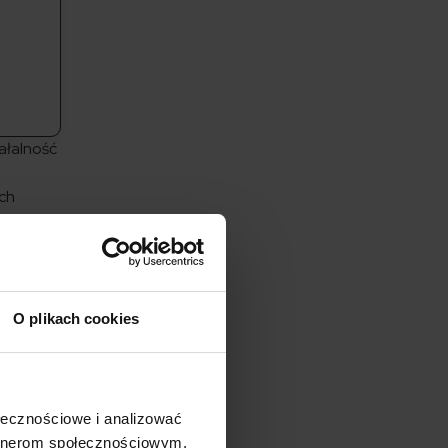
ałalność
ych
wotne
w
O plikach cookies
o
u. Jakie
ki
ołecznościowe i analizować
o sumy.
artnerom społecznościowym,