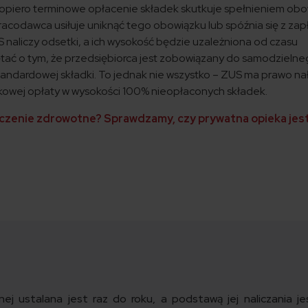
dopiero terminowe opłacenie składek skutkuje spełnieniem ob
racodawca usiłuje uniknąć tego obowiązku lub spóźnia się z zap
 naliczy odsetki, a ich wysokość będzie uzależniona od czasu
ętać o tym, że przedsiębiorca jest zobowiązany do samodzieln
standardowej składki. To jednak nie wszystko – ZUS ma prawo na
tkowej opłaty w wysokości 100% nieopłaconych składek.
eczenie zdrowotne? Sprawdzamy, czy prywatna opieka jes
ej ustalana jest raz do roku, a podstawą jej naliczania je