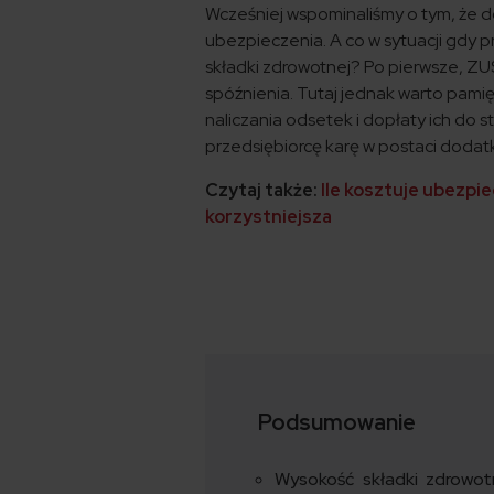
Wcześniej wspominaliśmy o tym, że 
ubezpieczenia. A co w sytuacji gdy p
składki zdrowotnej? Po pierwsze, ZUS
spóźnienia. Tutaj jednak warto pami
naliczania odsetek i dopłaty ich do 
przedsiębiorcę karę w postaci doda
Czytaj także:
Ile kosztuje ubezpi
korzystniejsza
Podsumowanie
Wysokość składki zdrowotn