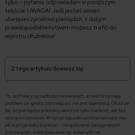
tylko – pytania odpowiadam w poniższym
tekście. UWAGA! Jeśli jesteś winien
ubezpieczycielowi pieniądze, z dużym
prawdopodobieństwem możesz trafić do
rejestru dłużników!
Z tego artykułu dowiesz się:
To, że Polacy są zadłużeni w bankach, a niektórzy mają
problem ze spłatą zobowiązań, nie jest tajemnicą. Okazuje
się, że pieniądze jesteśmy winni nie tylko bankom, ale też
ubezpieczycielom. W tym przypadku problemem jest nie –
jak w przypadku banków – niespłacanie zaciągniętych
zobowiązań, a nieopłacanie np. kolejnych rat