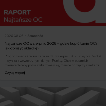
2026.08.06 •
Samochód
Najtańsze OC w sierpniu 2026 – gdzie kupić tanie OC i
jak obniżyć składkę?
Prognozowana średnia cena za OC w sierpniu 2026 r. wynosi 649 zł
– wynika z wewnętrznych danych Punkty. Choć w ostatnich
miesiącach ceny polis ustabilizowały się, różnice pomiędzy stawkami
za ubezpieczenie są ogromne. Jedni płacą zaledwie nieco ponad
Czytaj więcej
500 zł, inni – powyżej 1500 zł. Gdzie znaleźć najtańsze OC w Polsce
i jak obniżyć koszty ubezpieczenia samochodu? Odpowiadamy na
podstawie najnowszych danych z rynku.