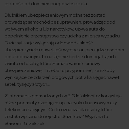
płatności od domniemanego właściciela.
Dłużnikiem ubezpieczeniowym można też zostać
prowadząc samochód bez uprawnień, prowadząc pod
wpływem alkoholu lub narkotyków, używa auta do
popełnienia przestępstwa czy ucieka z miejsca wypadku.
Takie sytuacje wyłączają odpowiedzialność
ubezpieczyciela i nawet jeśli wypłaci on pieniądze osobom
poszkodowanym, to następnie będzie domagał się ich
zwrotu od osoby, która złamała warunki umowy
ubezpieczeniowej. Trzeba tu przypomnieć, że szkody
wynikające ze zdarzeń drogowych potrafią sięgać nawet
setek tysięcy złotych…
Z informacji zgromadzonych w BIG InfoMonitor korzystają
różne podmioty działające np. na rynku finansowym czy
telekomunikacyjnym. Co to oznacza dla osoby, która
została wpisana do rejestru dłużników? Wyjaśnia to
Sławomir Grzelczak: