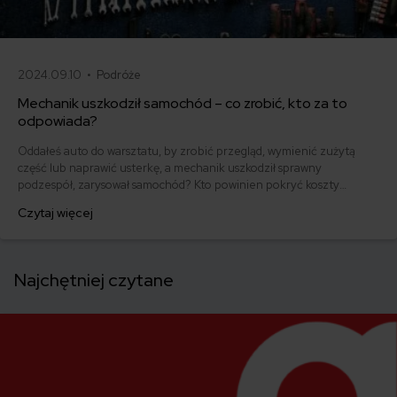
2024.09.10 •
Podróże
Mechanik uszkodził samochód – co zrobić, kto za to
odpowiada?
Oddałeś auto do warsztatu, by zrobić przegląd, wymienić zużytą
część lub naprawić usterkę, a mechanik uszkodził sprawny
podzespół, zarysował samochód? Kto powinien pokryć koszty
dodatkowej naprawy? Jakie masz prawa jako właściciel samochodu?
Czytaj więcej
Najchętniej czytane