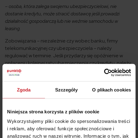
–
osoba, która zalega swojemu ubezpieczycielowi, nie
dostanie kredytu, może stracić dostawcę jeśli prowadzi
działalność gospodarczą lub nie weźmie samochodu w
leasing
.
Zobowiązania – niezależnie czy wobec banku, firmy
telekomunikacyjnej czy ubezpieczyciela – należy
regulować w terminie. Jeśli przydarzy się opóźnienie w
opłaceniu kolejnej raty ubezpieczenia czy kredytu, należy
jak najszybciej uregulować zaległość. Jak pokazują
powyższe przykłady, bycie dłużnikiem ubezpieczeniowym
zwyczajnie się nie opłaca. Nie mam tu na myśli tylko
Zgoda
Szczegóły
O plikach cookies
problemów z uzyskaniem kredytu, pożyczki czy leasingu,
ale znaczne koszty, jakie będziemy musieli pokryć z
własnej kieszeni jeśli np. prowadząc samochód bez
Niniejsza strona korzysta z plików cookie
ważnego OC spowodujemy wypadek.
Wykorzystujemy pliki cookie do spersonalizowania treści
i reklam, aby oferować funkcje społecznościowe i
analizować ruch w naszej witrynie. Informacje o tym, jak