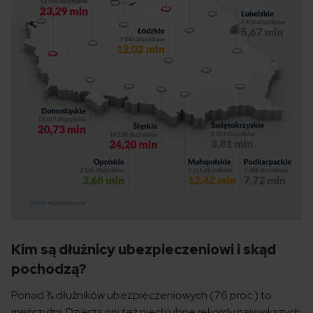
Kim są dłużnicy ubezpieczeniowi i skąd
pochodzą?
Ponad ¾ dłużników ubezpieczeniowych (76 proc.) to
mężczyźni. Dzierżą oni też niechlubne rekordy największych