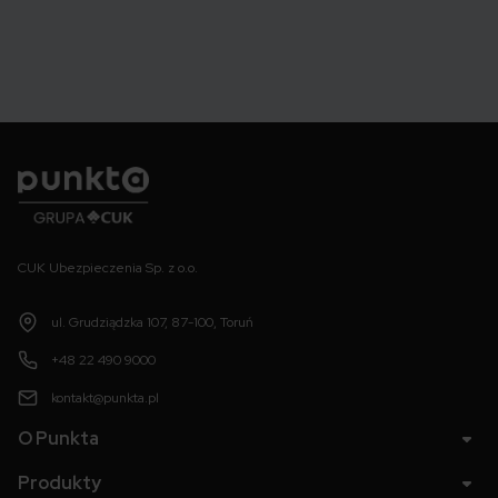
Punkta
CUK Ubezpieczenia Sp. z o.o.
ul. Grudziądzka 107, 87-100, Toruń
+48 22 490 9000
kontakt@punkta.pl
O Punkta
Produkty