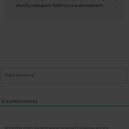
choćby zakupem telefonu na abonament.
0
KOMENTARZE
Wszystkie treści prezentowane na łamach niniejszej witryny