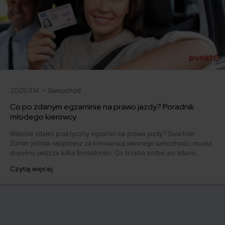
2025.11.14 •
Samochód
Co po zdanym egzaminie na prawo jazdy? Poradnik
młodego kierowcy
Właśnie zdałeś praktyczny egzamin na prawo jazdy? Świetnie!
Zanim jednak wsiądziesz za kierownicą własnego samochodu, musisz
dopełnić jeszcze kilka formalności. Co trzeba zrobić po zdaniu
egzaminu na prawo jazdy? Poznaj praktyczne wskazówki, dzięki
Czytaj więcej
którym szybko załatwisz sprawy urzędowe i będziesz mógł prowadzić
swoje auto.