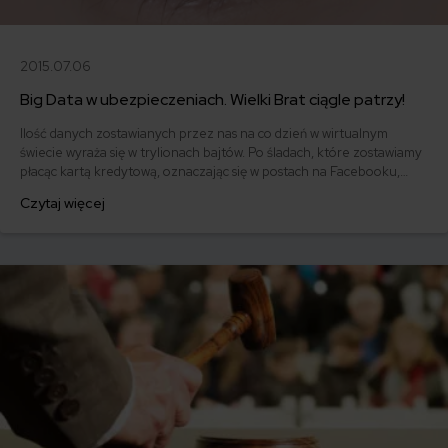
2015.07.06
Big Data w ubezpieczeniach. Wielki Brat ciągle patrzy!
Ilość danych zostawianych przez nas na co dzień w wirtualnym
świecie wyraża się w trylionach bajtów. Po śladach, które zostawiamy
płacąc kartą kredytową, oznaczając się w postach na Facebooku,
dokonując transakcji przez Internet, tropią nas nie tylko przyszli
Czytaj więcej
pracodawcy, ale przede wszystkim specjaliści od analizy Big Data i
tworzenia profilu behawioralnego potencjalnego klienta.