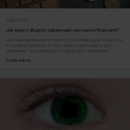
2018.02.08
Jak wyjść z długów i zapanować nad swoimi finansami?
Jeśli Twoje postanowienie noworoczne brzmiało „wyjść z długów i w
końcu stanąć finansowo na nogi”, wciąż nie jest za późno, by je
zrealizować. Jak przestać żyć od raty do raty? Jak odzyskać
kontrolę nad swoimi finansami i nie dać się więcej terroryzować
Czytaj więcej
długom? Skorzystaj z naszych rad.