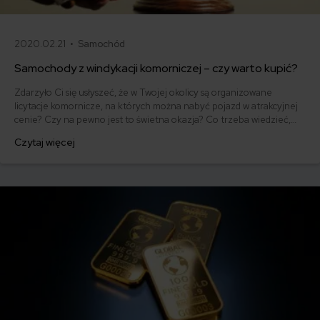
2020.02.21 •
Samochód
Samochody z windykacji komorniczej – czy warto kupić?
Zdarzyło Ci się usłyszeć, że w Twojej okolicy są organizowane
licytacje komornicze, na których można nabyć pojazd w atrakcyjnej
cenie? Czy na pewno jest to świetna okazja? Co trzeba wiedzieć,
kupując samochody z windykacji komorniczej?
Czytaj więcej