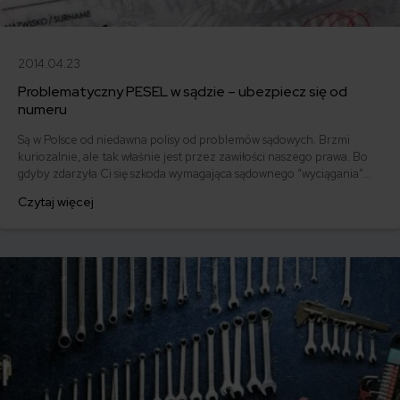
2014.04.23
Problematyczny PESEL w sądzie – ubezpiecz się od
numeru
Są w Polsce od niedawna polisy od problemów sądowych. Brzmi
kuriozalnie, ale tak właśnie jest przez zawiłości naszego prawa. Bo
gdyby zdarzyła Ci się szkoda wymagająca sądownego “wyciągania”
odszkodowania, bez polisy możesz mieć nie lada papierowe kłopoty.
Czytaj więcej
A jeśli masz AC czy inną polisę zabezpieczającą Cię w razie wypadku,
to ubezpieczyciel musi się z nimi borykać.