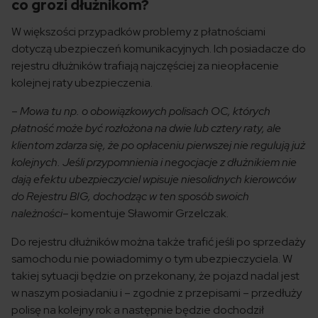
co grozi dłużnikom?
W większości przypadków problemy z płatnościami
dotyczą ubezpieczeń komunikacyjnych. Ich posiadacze do
rejestru dłużników trafiają najczęściej za nieopłacenie
kolejnej raty ubezpieczenia.
–
Mowa tu np. o obowiązkowych polisach OC, których
płatność może być rozłożona na dwie lub cztery raty, ale
klientom zdarza się, że po opłaceniu pierwszej nie regulują już
kolejnych. Jeśli przypomnienia i negocjacje z dłużnikiem nie
dają efektu ubezpieczyciel wpisuje niesolidnych kierowców
do Rejestru BIG, dochodząc w ten sposób swoich
należności
– komentuje Sławomir Grzelczak.
Do rejestru dłużników można także trafić jeśli po sprzedaży
samochodu nie powiadomimy o tym ubezpieczyciela. W
takiej sytuacji będzie on przekonany, że pojazd nadal jest
w naszym posiadaniu i – zgodnie z przepisami – przedłuży
polisę na kolejny rok a następnie będzie dochodził