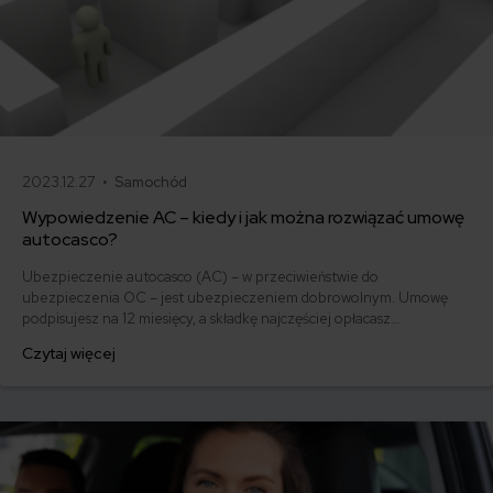
2023.12.27 •
Samochód
Wypowiedzenie AC – kiedy i jak można rozwiązać umowę
autocasco?
Ubezpieczenie autocasco (AC) – w przeciwieństwie do
ubezpieczenia OC – jest ubezpieczeniem dobrowolnym. Umowę
podpisujesz na 12 miesięcy, a składkę najczęściej opłacasz
jednorazowo. Co w przypadku, gdy udało Ci się znaleźć lepszą
Czytaj więcej
ofertę lub zdecydowałeś się sprzedać samochód w trakcie trwania
umowy? Sprawdź, w jakich sytuacjach ubezpieczenie AC wygasa
samo, a kiedy można odstąpić od umowy.