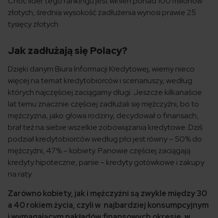
Choć lider tego rankingu jest winien ponad 100 milionów
złotych, średnia wysokość zadłużenia wynosi prawie 25
tysięcy złotych.
Jak zadłużają się Polacy?
Dzięki danym Biura Informacji Kredytowej, wiemy nieco
więcej na temat kredytobiorców i scenariuszy, według
których najczęściej zaciągamy długi. Jeszcze kilkanaście
lat temu znacznie częściej zadłużali się mężczyźni, bo to
mężczyzna, jako głowa rodziny, decydował o finansach,
brał też na siebie wszelkie zobowiązania kredytowe. Dziś
podział kredytobiorców według płci jest równy – 50% do
mężczyźni, 47% – kobiety. Panowie częściej zaciągają
kredyty hipoteczne, panie – kredyty gotówkowe i zakupy
na raty.
Zarówno kobiety, jak i mężczyźni są zwykle między 30
a 40 rokiem życia, czyli w najbardziej konsumpcyjnym
i wymagającym nakładów finansowych okresie, w