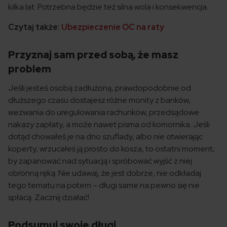
kilka lat. Potrzebna będzie też silna wola i konsekwencja.
Czytaj także:
Ubezpieczenie OC na raty
Przyznaj sam przed sobą, że masz
problem
Jeśli jesteś osobą zadłużoną, prawdopodobnie od
dłuższego czasu dostajesz różne monity z banków,
wezwania do uregulowania rachunków, przedsądowe
nakazy zapłaty, a może nawet pisma od komornika. Jeśli
dotąd chowałeś je na dno szuflady, albo nie otwierając
koperty, wrzucałeś ją prosto do kosza, to ostatni moment,
by zapanować nad sytuacją i spróbować wyjść z niej
obronną ręką. Nie udawaj, że jest dobrze, nie odkładaj
tego tematu na potem – długi same na pewno się nie
spłacą. Zacznij działać!
Podsumuj swoje długi