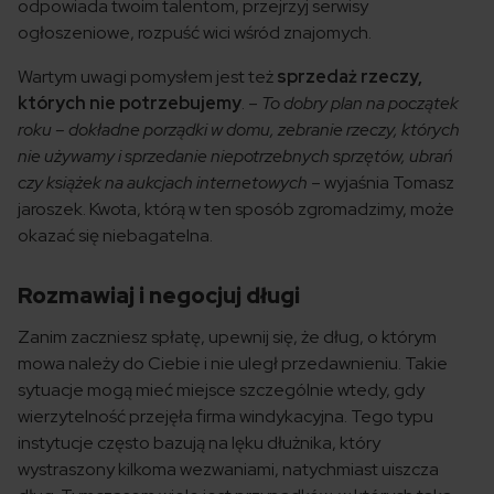
odpowiada twoim talentom, przejrzyj serwisy
ogłoszeniowe, rozpuść wici wśród znajomych.
Wartym uwagi pomysłem jest też
sprzedaż rzeczy,
których nie potrzebujemy
. –
To dobry plan na początek
roku – dokładne porządki w domu, zebranie rzeczy, których
nie używamy i sprzedanie niepotrzebnych sprzętów, ubrań
czy książek na aukcjach internetowych
– wyjaśnia Tomasz
jaroszek. Kwota, którą w ten sposób zgromadzimy, może
okazać się niebagatelna.
Rozmawiaj i negocjuj długi
Zanim zaczniesz spłatę, upewnij się, że dług, o którym
mowa należy do Ciebie i nie uległ przedawnieniu. Takie
sytuacje mogą mieć miejsce szczególnie wtedy, gdy
wierzytelność przejęła firma windykacyjna. Tego typu
instytucje często bazują na lęku dłużnika, który
wystraszony kilkoma wezwaniami, natychmiast uiszcza