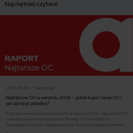
Najchętniej czytane
2026.08.06 •
Samochód
Najtańsze OC w sierpniu 2026 – gdzie kupić tanie OC i
jak obniżyć składkę?
Prognozowana średnia cena za OC w sierpniu 2026 r. wynosi 649 zł
– wynika z wewnętrznych danych Punkty. Choć w ostatnich
miesiącach ceny polis ustabilizowały się, różnice pomiędzy stawkami
za ubezpieczenie są ogromne. Jedni płacą zaledwie nieco ponad