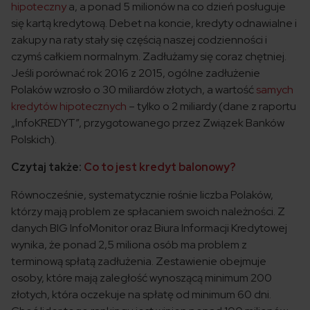
hipoteczny
a, a ponad 5 milionów na co dzień posługuje
się kartą kredytową. Debet na koncie, kredyty odnawialne i
zakupy na raty stały się częścią naszej codzienności i
czymś całkiem normalnym. Zadłużamy się coraz chętniej.
Jeśli porównać rok 2016 z 2015, ogólne zadłużenie
Polaków wzrosło o 30 miliardów złotych, a wartość
samych
kredytów hipotecznych
– tylko o 2 miliardy (dane z raportu
„InfoKREDYT”, przygotowanego przez Związek Banków
Polskich).
Czytaj także:
Co to jest kredyt balonowy?
Równocześnie, systematycznie rośnie liczba Polaków,
którzy mają problem ze spłacaniem swoich należności. Z
danych BIG InfoMonitor oraz Biura Informacji Kredytowej
wynika, że ponad 2,5 miliona osób ma problem z
terminową spłatą zadłużenia. Zestawienie obejmuje
osoby, które mają zaległość wynoszącą minimum 200
złotych, która oczekuje na spłatę od minimum 60 dni.