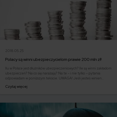
2018.05.25
Polacy są winni ubezpieczycielom prawie 200 mln zł!
Ilu w Polsce jest dłużników ubezpieczeniowych? Ile są winni zakładom
ubezpieczeń? Na co się narażają? Na te – i nie tylko – pytania
odpowiadam w poniższym tekście. UWAGA! Jeśli jesteś winien
ubezpieczycielowi pieniądze, z dużym prawdopodobieństwem
Czytaj więcej
możesz trafić do rejestru dłużników!