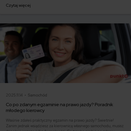
jednorazowo. Co w przypadku, gdy udało Ci się znaleźć lepszą
Czytaj więcej
ofertę lub zdecydowałeś się sprzedać samochód w trakcie trwania
umowy? Sprawdź, w jakich sytuacjach ubezpieczenie AC wygasa
samo, a kiedy można odstąpić od umowy.
2025.11.14 •
Samochód
Co po zdanym egzaminie na prawo jazdy? Poradnik
młodego kierowcy
Właśnie zdałeś praktyczny egzamin na prawo jazdy? Świetnie!
Zanim jednak wsiądziesz za kierownicą własnego samochodu, musisz