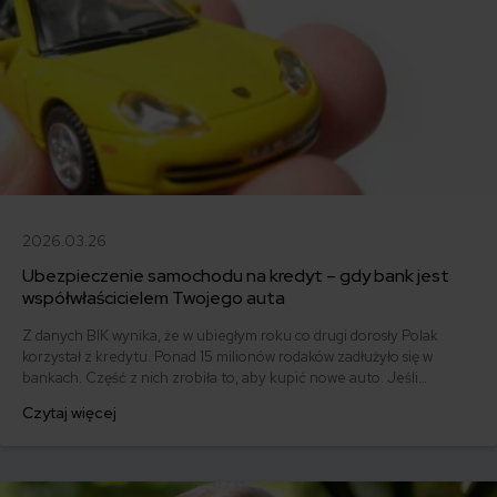
2026.03.26
Ubezpieczenie samochodu na kredyt – gdy bank jest
współwłaścicielem Twojego auta
Z danych BIK wynika, że w ubiegłym roku co drugi dorosły Polak
korzystał z kredytu. Ponad 15 milionów rodaków zadłużyło się w
bankach. Część z nich zrobiła to, aby kupić nowe auto. Jeśli
kupujesz pojazd “do spółki z bankiem”, sprawdź, jakie powinno być
Czytaj więcej
ubezpieczenie samochodu na kredyt.