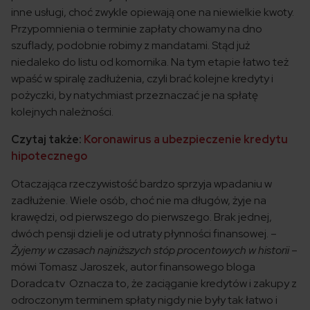
inne usługi, choć zwykle opiewają one na niewielkie kwoty.
Przypomnienia o terminie zapłaty chowamy na dno
szuflady, podobnie robimy z mandatami. Stąd już
niedaleko do listu od komornika. Na tym etapie łatwo też
wpaść w spiralę zadłużenia, czyli brać kolejne kredyty i
pożyczki, by natychmiast przeznaczać je na spłatę
kolejnych należności.
Czytaj także:
Koronawirus a ubezpieczenie kredytu
hipotecznego
Otaczająca rzeczywistość bardzo sprzyja wpadaniu w
zadłużenie. Wiele osób, choć nie ma długów, żyje na
krawędzi, od pierwszego do pierwszego. Brak jednej,
dwóch pensji dzieli je od utraty płynności finansowej. –
Żyjemy w czasach najniższych stóp procentowych w historii
–
mówi Tomasz Jaroszek, autor finansowego bloga
Doradca.tv Oznacza to, że zaciąganie kredytów i zakupy z
odroczonym terminem spłaty nigdy nie były tak łatwo i