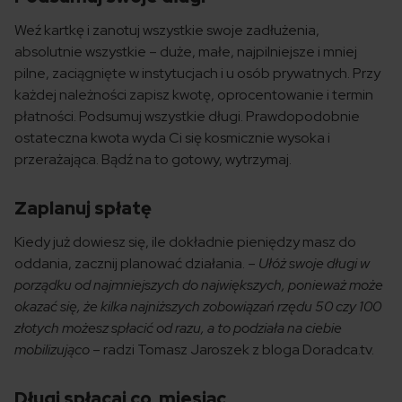
Weź kartkę i zanotuj wszystkie swoje zadłużenia,
absolutnie wszystkie – duże, małe, najpilniejsze i mniej
pilne, zaciągnięte w instytucjach i u osób prywatnych. Przy
każdej należności zapisz kwotę, oprocentowanie i termin
płatności. Podsumuj wszystkie długi. Prawdopodobnie
ostateczna kwota wyda Ci się kosmicznie wysoka i
przerażająca. Bądź na to gotowy, wytrzymaj.
Zaplanuj spłatę
Kiedy już dowiesz się, ile dokładnie pieniędzy masz do
oddania, zacznij planować działania. –
Ułóż swoje długi w
porządku od najmniejszych do największych, ponieważ może
okazać się, że kilka najniższych zobowiązań rzędu 50 czy 100
złotych możesz spłacić od razu, a to podziała na ciebie
mobilizująco
– radzi Tomasz Jaroszek z bloga Doradca.tv.
Długi spłacaj co miesiąc