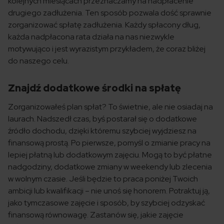
kolejnych miesiącach przeznaczamy na nadpłacenie
drugiego zadłużenia. Ten sposób pozwala dość sprawnie
zorganizować spłatę zadłużenia. Każdy spłacony dług,
każda nadpłacona rata działa na nas niezwykle
motywująco i jest wyrazistym przykładem, że coraz bliżej
do naszego celu.
Znajdź dodatkowe środki na spłatę
Zorganizowałeś plan spłat? To świetnie, ale nie osiadaj na
laurach. Nadszedł czas, byś postarał się o dodatkowe
źródło dochodu, dzięki któremu szybciej wyjdziesz na
finansową prostą. Po pierwsze, pomyśl o zmianie pracy na
lepiej płatną lub dodatkowym zajęciu. Mogą to być płatne
nadgodziny, dodatkowe zmiany w weekendy lub zlecenia
w wolnym czasie. Jeśli będzie to praca poniżej Twoich
ambicji lub kwalifikacji – nie unoś się honorem. Potraktuj ją,
jako tymczasowe zajęcie i sposób, by szybciej odzyskać
finansową równowagę. Zastanów się, jakie zajęcie