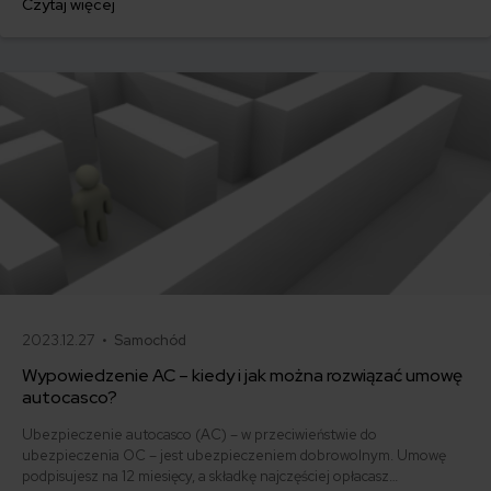
Czytaj więcej
500 zł, inni – powyżej 1500 zł. Gdzie znaleźć najtańsze OC w Polsce
i jak obniżyć koszty ubezpieczenia samochodu? Odpowiadamy na
podstawie najnowszych danych z rynku.
2023.12.27 •
Samochód
Wypowiedzenie AC – kiedy i jak można rozwiązać umowę
autocasco?
Ubezpieczenie autocasco (AC) – w przeciwieństwie do
ubezpieczenia OC – jest ubezpieczeniem dobrowolnym. Umowę
podpisujesz na 12 miesięcy, a składkę najczęściej opłacasz