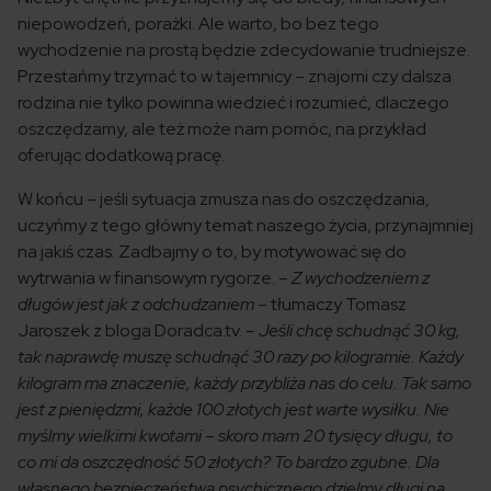
niepowodzeń, porażki. Ale warto, bo bez tego
wychodzenie na prostą będzie zdecydowanie trudniejsze.
Przestańmy trzymać to w tajemnicy – znajomi czy dalsza
rodzina nie tylko powinna wiedzieć i rozumieć, dlaczego
oszczędzamy, ale też może nam pomóc, na przykład
oferując dodatkową pracę.
W końcu – jeśli sytuacja zmusza nas do oszczędzania,
uczyńmy z tego główny temat naszego życia, przynajmniej
na jakiś czas. Zadbajmy o to, by motywować się do
wytrwania w finansowym rygorze.
– Z wychodzeniem z
długów jest jak z odchudzaniem
– tłumaczy Tomasz
Jaroszek z bloga Doradca.tv. –
Jeśli chcę schudnąć 30 kg,
tak naprawdę muszę schudnąć 30 razy po kilogramie. Każdy
kilogram ma znaczenie, każdy przybliża nas do celu. Tak samo
jest z pieniędzmi, każde 100 złotych jest warte wysiłku. Nie
myślmy wielkimi kwotami – skoro mam 20 tysięcy długu, to
co mi da oszczędność 50 złotych? To bardzo zgubne. Dla
własnego bezpieczeństwa psychicznego dzielmy długi na