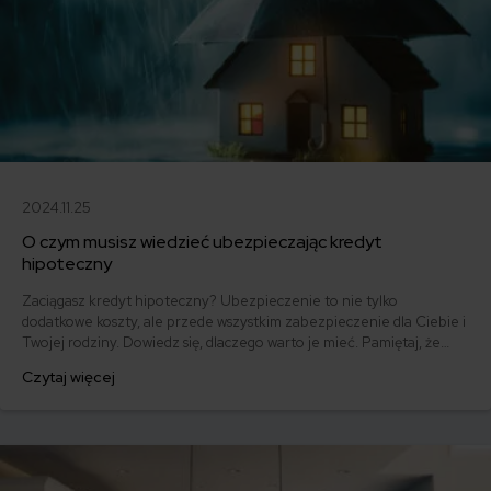
2024.11.25
O czym musisz wiedzieć ubezpieczając kredyt
hipoteczny
Zaciągasz kredyt hipoteczny? Ubezpieczenie to nie tylko
dodatkowe koszty, ale przede wszystkim zabezpieczenie dla Ciebie i
Twojej rodziny. Dowiedz się, dlaczego warto je mieć. Pamiętaj, że
kredyt hipoteczny to zobowiązanie na długie lata, które warto
Czytaj więcej
zabezpieczyć, a jednocześnie nie dać się naciągnąć na
niepotrzebną polisę.