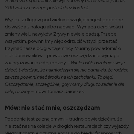
znajomych, spontanicznie wychodzimy do restauracji i kina i
300 znika z naszego portfela bez kontroli.
Wyjście z długów pod wieloma względami jest podobne
do wyjścia z nałogu albo nadwagi. Wymaga cierpliwości i
zmiany wielu nawyków. Zrywy niewiele dadzą. Przede
wszystkim, powinniśmy więc odrzucić wstyd i przestać
trzymać nasze długi w tajemnicy. Musimy powiadomić o
nich domowników – prawdziwe oszczędzanie wymaga
zaangażowania całej rodziny. –
Wiele osób oszukuje swoje
dzieci, twierdząc, że najmłodszym się nie odmawia, że rodzice
zawsze powinni mieć środki na ich zachcianki. To błąd.
Oszczędzanie, szczególnie, gdy mamy długi, to zadanie dla
całej rodziny
– mówi Tomasz Jaroszek.
Mów: nie stać mnie, oszczędzam
Podobnie jest ze znajomymi – trudno powiedzieć im, że
nie stać nas na kolacje w drogich restauracjach czy wyjazdy.
Niezbyt chętnie przyznajemy się do biedy, finansowych