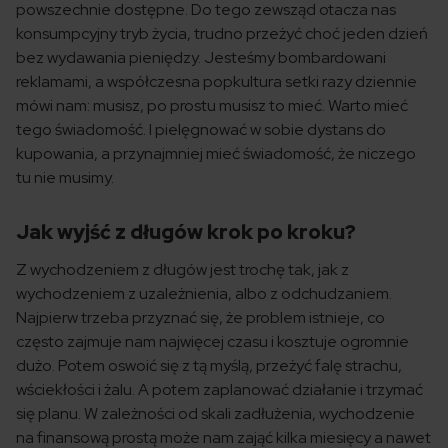
powszechnie dostępne. Do tego zewsząd otacza nas
konsumpcyjny tryb życia, trudno przeżyć choć jeden dzień
bez wydawania pieniędzy. Jesteśmy bombardowani
reklamami, a współczesna popkultura setki razy dziennie
mówi nam: musisz, po prostu musisz to mieć. Warto mieć
tego świadomość. I pielęgnować w sobie dystans do
kupowania, a przynajmniej mieć świadomość, że niczego
tu nie musimy.
Jak wyjść z długów krok po kroku?
Z wychodzeniem z długów jest trochę tak, jak z
wychodzeniem z uzależnienia, albo z odchudzaniem.
Najpierw trzeba przyznać się, że problem istnieje, co
często zajmuje nam najwięcej czasu i kosztuje ogromnie
dużo. Potem oswoić się z tą myślą, przeżyć falę strachu,
wściekłości i żalu. A potem zaplanować działanie i trzymać
się planu. W zależności od skali zadłużenia, wychodzenie
na finansową prostą może nam zająć kilka miesięcy a nawet