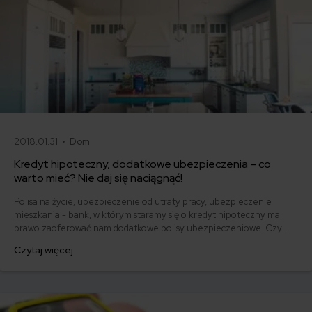
2018.01.31 •
Dom
Kredyt hipoteczny, dodatkowe ubezpieczenia – co
warto mieć? Nie daj się naciągnąć!
Polisa na życie, ubezpieczenie od utraty pracy, ubezpieczenie
mieszkania - bank, w którym staramy się o kredyt hipoteczny ma
prawo zaoferować nam dodatkowe polisy ubezpieczeniowe. Czy
musimy z nich korzystać? Na pewno nie ze wszystkich. Warto więc
Czytaj więcej
wiedzieć, co dają nam poszczególne ubezpieczenia, w jaki sposób
chronią nasze interesy i jak działają. Które dodatkowe ubezpieczenia
warto mieć, a które to tylko marketing?