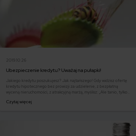
2019.10.26
Ubezpieczenie kredytu? Uważaj na pułapki!
Jakiego kredytu poszukujesz? Jak najtańszego! Gdy widzisz ofertę
kredytu hipotecznego bez prowizji za udzielenie, z bezpłatną
wyceną nieruchomości, z atrakcyjną marżą, myślisz: „Ale tanio, tylko
brać!”. Diabeł jak zwykle tkwi w szczegółach, a bardzo ważnym
Czytaj więcej
szczegółem jest ubezpieczenie. Z nieodpowiednim ubezpieczeniem
tani kredyt może okazać się bardzo drogi. Jak ustrzec się pułapek
kredytowo-ubezpieczeniowych?