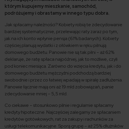
którym kupujemy mieszkanie, samochód,
podróżujemy i obrastamy w innego typu dobra.
Jak spłacamy należności? Kobiety robią te zdecydowanie
bardziej systematycznie, przelewając raty zaraz po tym,
jak na ich konto wpłynie pensja (61% badanych). Kobiety
częściej planują wydatki i z ołówkiem w ręku pilnują
domowego budżetu. Panowie nie są tak pilni – aż 62%
deklaruje, że ratę spłaca najpóźniej, jak to możliwe, czyli
pod koniec miesiąca. Zarówno do wzięcia kredytu, jak i do
domowego budżetu mężczyźni podchodzą bardziej
swobodnie i przez co łatwiej wpadają w spiralę zadłużenia.
Panowie łącznie mają oni aż 19 mld zobowiązań, panie
zdecydowanie mniej – 5,5 mld.
Co ciekawe – stosunkowo pilnie i regularnie spłacamy
kredyty hipoteczne. Najczęściej zalegamy ze spłacaniem
kredytów gotówkowych, rat za zakupy i rachunków za
usługi telekomunikacyjne. Sporą grupę – aż 25% dłużników