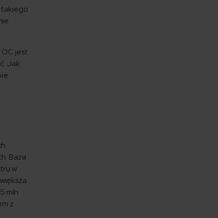
 takiego
nie
 OC jest
ć. Jak
bie
ch
ch. Baza
stru w
 większa.
,5 mln
em z