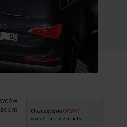
rowców
jazdem
Oszczędź na
OC/AC
–
wyceń i kup w 2 minuty