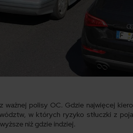
 ważnej polisy OC. Gdzie najwięcej kie
wództw, w których ryzyko stłuczki z po
 wyższe niż gdzie indziej.