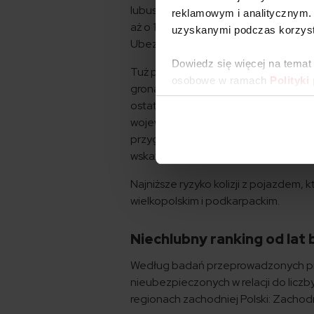
lubuskiego, pomorskiego i warmińsko
reklamowym i analitycznym. 
aż o 1,5 razy większe niż przeciętni
uzyskanymi podczas korzysta
Ubezpieczeniowy Fundusz Gwarancy
Dowiedz się więcej na temat
Tuż poza podium uplasowało się woje
osobowe w ramach
Polityki
grona niechlubnych laureatów tego 
ostatnich dwóch lat zdecydowanie wz
województwach kujawsko-pomorskim i 
przygotowanie rankingu, te dwa regio
wskaźniku nieubezpieczonych.
Najniższe ryzyko kolizji z pojazdem,
wielkopolskim i podkarpackim.
Niechlubny ranking od lat
Według badań przeprowadzonych prz
nieubezpieczonych w relacji do liczby
regionach zachodniej Polski: Zacho