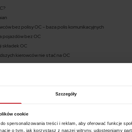
OC?
mian
wców bez polisy OC – baza polis komunikacyjnych
ia pojazdów bez OC
ji składek OC
dszych kierowców nie stać na OC
 kim jest?
wań do zapłaty
ieczonych kierowców
Szczegóły
 plików cookie
w bez OC?
do spersonalizowania treści i reklam, aby oferować funkcje sp
iej stalowe nerwy musieli mieć kierowcy poruszający się po dro
ormacje o tym, jak korzystasz z naszej witryny, udostępniamy p