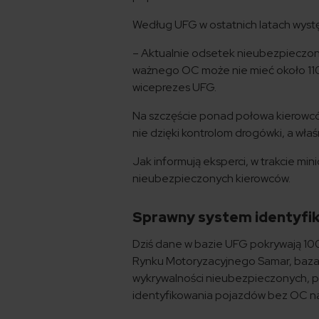
Według UFG w ostatnich latach wyst
– Aktualnie odsetek nieubezpieczon
ważnego OC może nie mieć około 110
wiceprezes UFG.
Na szczęście ponad połowa kierowców
nie dzięki kontrolom drogówki, a wła
Jak informują eksperci, w trakcie mi
nieubezpieczonych kierowców.
Sprawny system identyfi
Dziś dane w bazie UFG pokrywają 100 
Rynku Motoryzacyjnego Samar, baza 
wykrywalności nieubezpieczonych, 
identyfikowania pojazdów bez OC na