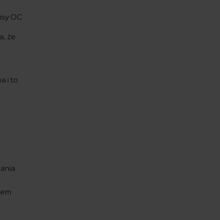
isy OC.
a, że
a i to
.
dania
stem