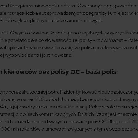
rezesa Ubezpieczeniowego Funduszu Gwarancyjnego, powodem
ale rosnąca liczba aut sprowadzanych z zagranicy i umiejscowie
 Polski większej liczby komisów samochodowych.
z UFG wynika bowiem, że jedną z najczęstszych przyczyn braku
ego właściciela co do ważności tej polisy – mówi Wanat – Połe
 zakupie auta w komisie zdarza się, że polisa przekazywana oso
iej wypowiedziana i jest nieważna.
 kierowców bez polisy OC – baza polis
y coraz skuteczniej potrafi zidentyfikować nieubezpieczony
wadzonej w ramach Ośrodka Informacji bazie polis komunikacyjny
r., a jej zasoby z roku na rok stale rosną. Rok po założeniu reje
rmacji o polisach komunikacyjnych. Dziś ich liczba jest znacznie
cje i aktualne dane o aktywnych umowach polis OC dla ponad 22
d 300 mln rekordów o umowach związanych z tym ubezpieczeni