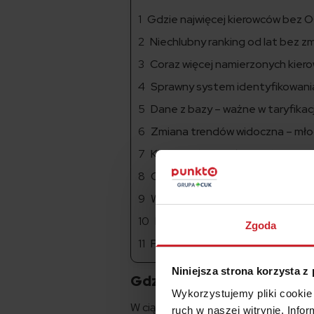
Gdzie najwięcej kierowców bez 
Niechlubny ranking od lat bez z
Coraz więcej namierzonych kiero
Sprawny system identyfikowan
Dane z bazy – ważne w taryfikac
Zmiana trendów widoczna – mło
Kierowca bez ważnej polisy OC –
Ceny się stabilizują – mniej wez
Wciąż ok. 100 tysięcy nieubezp
Kierowco płacz i płać
Zgoda
Podsumowanie
Niniejsza strona korzysta z
Gdzie najwięcej kierowcó
Wykorzystujemy pliki cookie 
W ciągu minionych dwóch lat najbardz
ruch w naszej witrynie. Inf