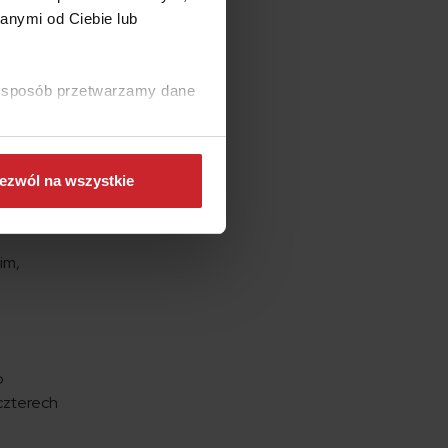
jest tam
anymi od Ciebie lub
zez
ki sposób przetwarzamy dane
ji. Do
u
 o
o
ezwól na wszystkie
m
im,
b
 czterech