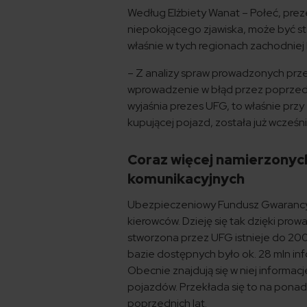
Według Elżbiety Wanat – Połeć, p
niepokojącego zjawiska, może być st
właśnie w tych regionach zachodniej
– Z analizy spraw prowadzonych prze
wprowadzenie w błąd przez poprzedni
wyjaśnia prezes UFG, to właśnie przy
kupującej pojazd, została już wcześn
Coraz więcej namierzonych
komunikacyjnych
Ubezpieczeniowy Fundusz Gwarancyjn
kierowców. Dzieję się tak dzięki pro
stworzona przez UFG istnieje do 2004 
bazie dostępnych było ok. 28 mln info
Obecnie znajdują się w niej informa
pojazdów. Przekłada się to na pona
poprzednich lat.