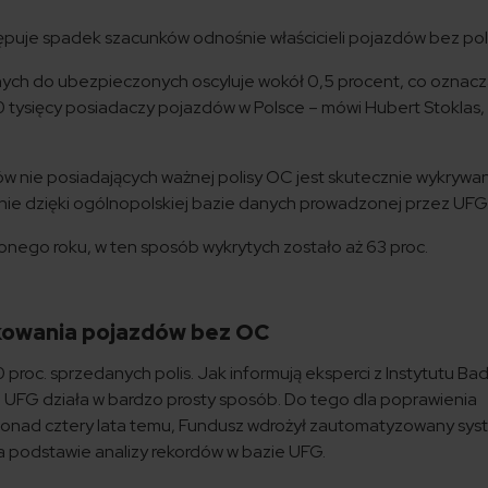
ępuje spadek szacunków odnośnie właścicieli pojazdów bez pol
ych do ubezpieczonych oscyluje wokół 0,5 procent, co oznacz
 tysięcy posiadaczy pojazdów w Polsce – mówi Hubert Stoklas,
 nie posiadających ważnej polisy OC jest skutecznie wykrywan
śnie dzięki ogólnopolskiej bazie danych prowadzonej przez UFG
nionego roku, w ten sposób wykrytych zostało aż 63 proc.
kowania pojazdów bez OC
proc. sprzedanych polis. Jak informują eksperci z Instytutu Ba
UFG działa w bardzo prosty sposób. Do tego dla poprawienia
ponad cztery lata temu, Fundusz wdrożył zautomatyzowany sy
 podstawie analizy rekordów w bazie UFG.