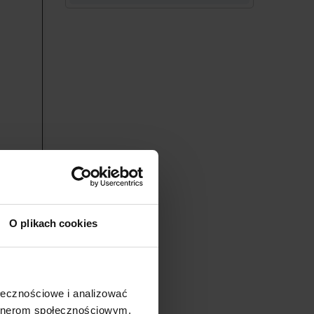
O plikach cookies
ołecznościowe i analizować
gach
artnerom społecznościowym,