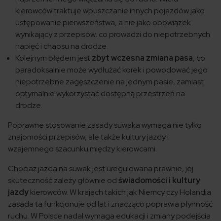
kierowców traktuje wpuszczanie innych pojazdów jako
ustępowanie pierwszeństwa, a nie jako obowiązek
wynikający z przepisów, co prowadzi do niepotrzebnych
napięć i chaosu na drodze.
Kolejnym błędem jest
zbyt wczesna zmiana pasa
, co
paradoksalnie może wydłużać korek i powodować jego
niepotrzebne zagęszczenie na jednym pasie, zamiast
optymalnie wykorzystać dostępną przestrzeń na
drodze.
Poprawne stosowanie zasady suwaka wymaga nie tylko
znajomości przepisów, ale także kultury jazdy i
wzajemnego szacunku między kierowcami.
Chociaż jazda na suwak jest uregulowana prawnie, jej
skuteczność zależy głównie od
świadomości i kultury
jazdy
kierowców. W krajach takich jak Niemcy czy Holandia
zasada ta funkcjonuje od lat i znacząco poprawia płynność
ruchu. W Polsce nadal wymaga edukacji i zmiany podejścia