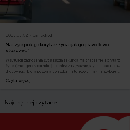
2025.03.02 •
Samochód
Na czym polega korytarz życia i jak go prawidłowo
stosować?
W sytuacji zagrożenia życia każda sekunda ma znaczenie. Korytarz
życia (emergency corridor) to jedna z najważniejszych zasad ruchu
drogowego, która pozwala pojazdom ratunkowym jak najszybciej
dotrzeć do miejsca wypadku. Prawidłowe utworzenie korytarza
Czytaj więcej
zwiększa szanse poszkodowanych na otrzymanie pomocy na czas i
zmniejsza skutki opóźnień w udzieleniu pierwszej pomocy.
Najchętniej czytane