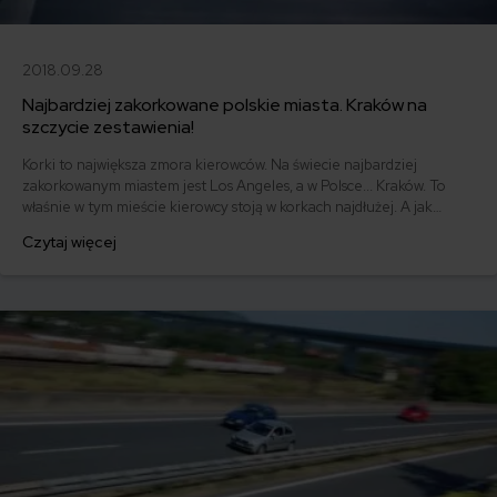
2018.09.28
Najbardziej zakorkowane polskie miasta. Kraków na
szczycie zestawienia!
Korki to największa zmora kierowców. Na świecie najbardziej
zakorkowanym miastem jest Los Angeles, a w Polsce... Kraków. To
właśnie w tym mieście kierowcy stoją w korkach najdłużej. A jak
wygląda sytuacja w innych miastach? Ile czasu tracimy w zatorach
Czytaj więcej
drogowych? Przyjrzyjmy się temu bliżej.