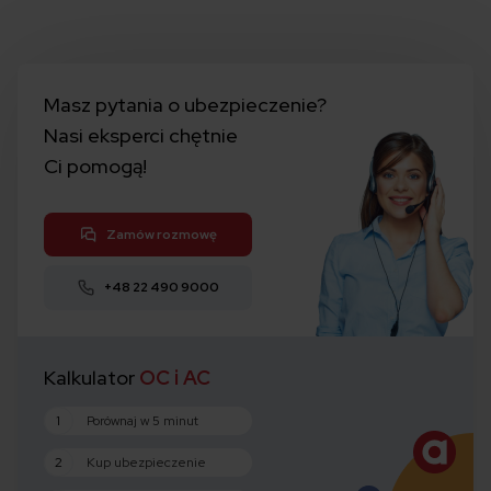
Masz pytania o ubezpieczenie?
Nasi eksperci chętnie
Ci pomogą!
Zamów rozmowę
+48 22 490 9000
Kalkulator
OC i AC
1
Porównaj w 5 minut
2
Kup ubezpieczenie