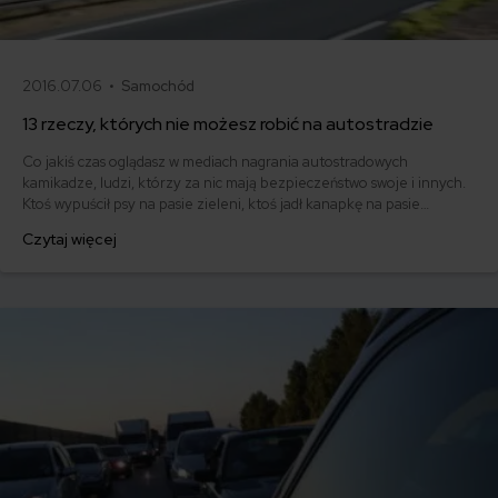
2016.07.06 •
Samochód
13 rzeczy, których nie możesz robić na autostradzie
Co jakiś czas oglądasz w mediach nagrania autostradowych
kamikadze, ludzi, którzy za nic mają bezpieczeństwo swoje i innych.
Ktoś wypuścił psy na pasie zieleni, ktoś jadł kanapkę na pasie
awaryjnym, inny zawracał. A czy Ty znasz wszystkie reguły
Czytaj więcej
bezpiecznej jazdy po autostradach i drogach ekspresowych?