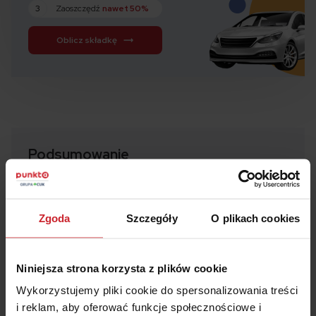
3
Zaoszczędź
nawet 50%
Oblicz składkę
Podsumowanie
Jazda na suwak to
prosty, ale skuteczny
sposób na zmniejszenie korków i poprawę
Zgoda
Szczegóły
O plikach cookies
bezpieczeństwa
na drogach.
Jest obowiązkiem kierowców w określonych
sytuacjach i powinna być stosowana zgodnie z
Niniejsza strona korzysta z plików cookie
zasadą naprzemiennego wpuszczania pojazdów.
Wykorzystujemy pliki cookie do spersonalizowania treści
Unikanie błędów, stosowanie kultury jazdy i
i reklam, aby oferować funkcje społecznościowe i