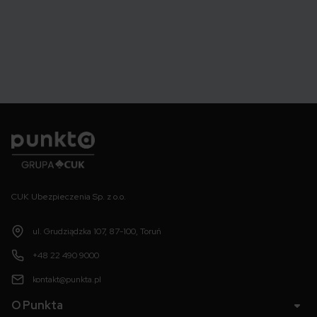
Punkta
CUK Ubezpieczenia Sp. z o.o.
ul. Grudziądzka 107, 87-100, Toruń
+48 22 490 9000
kontakt@punkta.pl
O Punkta