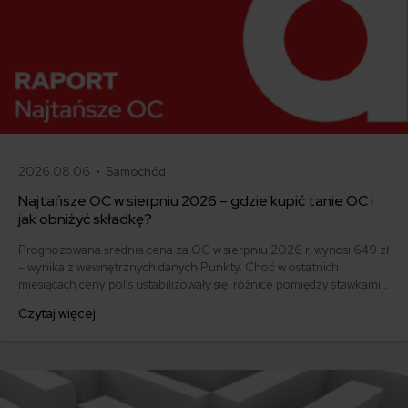
2026.08.06 •
Samochód
Najtańsze OC w sierpniu 2026 – gdzie kupić tanie OC i
jak obniżyć składkę?
Prognozowana średnia cena za OC w sierpniu 2026 r. wynosi 649 zł
– wynika z wewnętrznych danych Punkty. Choć w ostatnich
miesiącach ceny polis ustabilizowały się, różnice pomiędzy stawkami
za ubezpieczenie są ogromne. Jedni płacą zaledwie nieco ponad
Czytaj więcej
500 zł, inni – powyżej 1500 zł. Gdzie znaleźć najtańsze OC w Polsce
i jak obniżyć koszty ubezpieczenia samochodu? Odpowiadamy na
podstawie najnowszych danych z rynku.