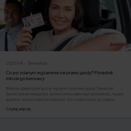
2025.11.14 •
Samochód
Co po zdanym egzaminie na prawo jazdy? Poradnik
młodego kierowcy
Właśnie zdałeś praktyczny egzamin na prawo jazdy? Świetnie!
Zanim jednak wsiądziesz za kierownicą własnego samochodu, musisz
dopełnić jeszcze kilka formalności. Co trzeba zrobić po zdaniu
egzaminu na prawo jazdy? Poznaj praktyczne wskazówki, dzięki
Czytaj więcej
którym szybko załatwisz sprawy urzędowe i będziesz mógł prowadzić
swoje auto.