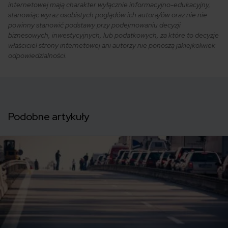
internetowej mają charakter wyłącznie informacyjno-edukacyjny,
stanowiąc wyraz osobistych poglądów ich autora/ów oraz nie nie
powinny stanowić podstawy przy podejmowaniu decyzji
biznesowych, inwestycyjnych, lub podatkowych, za które to decyzje
właściciel strony internetowej ani autorzy nie ponoszą jakiejkolwiek
odpowiedzialności.
Podobne artykuły