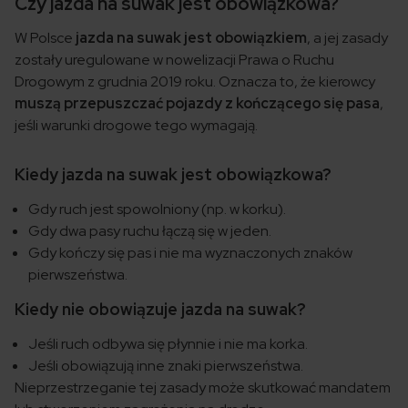
Czy jazda na suwak jest obowiązkowa?
W Polsce
jazda na suwak jest obowiązkiem
, a jej zasady
zostały uregulowane w nowelizacji Prawa o Ruchu
Drogowym z grudnia 2019 roku. Oznacza to, że kierowcy
muszą przepuszczać pojazdy z kończącego się pasa
,
jeśli warunki drogowe tego wymagają.
Kiedy jazda na suwak jest obowiązkowa?
Gdy ruch jest spowolniony (np. w korku).
Gdy dwa pasy ruchu łączą się w jeden.
Gdy kończy się pas i nie ma wyznaczonych znaków
pierwszeństwa.
Kiedy nie obowiązuje jazda na suwak?
Jeśli ruch odbywa się płynnie i nie ma korka.
Jeśli obowiązują inne znaki pierwszeństwa.
Nieprzestrzeganie tej zasady może skutkować mandatem