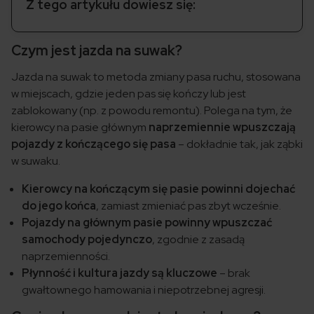
Z tego artykułu dowiesz się:
Czym jest jazda na suwak?
Jazda na suwak to metoda zmiany pasa ruchu, stosowana
w miejscach, gdzie jeden pas się kończy lub jest
zablokowany (np. z powodu remontu). Polega na tym, że
kierowcy na pasie głównym
naprzemiennie wpuszczają
pojazdy z kończącego się pasa
– dokładnie tak, jak ząbki
w suwaku.
Kierowcy na kończącym się pasie powinni dojechać
do jego końca
, zamiast zmieniać pas zbyt wcześnie.
Pojazdy na głównym pasie powinny wpuszczać
samochody pojedynczo
, zgodnie z zasadą
naprzemienności.
Płynność i kultura jazdy są kluczowe
– brak
gwałtownego hamowania i niepotrzebnej agresji.