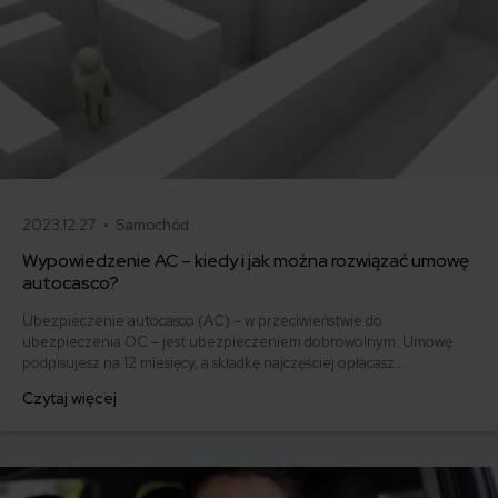
2023.12.27 •
Samochód
Wypowiedzenie AC – kiedy i jak można rozwiązać umowę
autocasco?
Ubezpieczenie autocasco (AC) – w przeciwieństwie do
ubezpieczenia OC – jest ubezpieczeniem dobrowolnym. Umowę
podpisujesz na 12 miesięcy, a składkę najczęściej opłacasz
jednorazowo. Co w przypadku, gdy udało Ci się znaleźć lepszą
Czytaj więcej
ofertę lub zdecydowałeś się sprzedać samochód w trakcie trwania
umowy? Sprawdź, w jakich sytuacjach ubezpieczenie AC wygasa
samo, a kiedy można odstąpić od umowy.