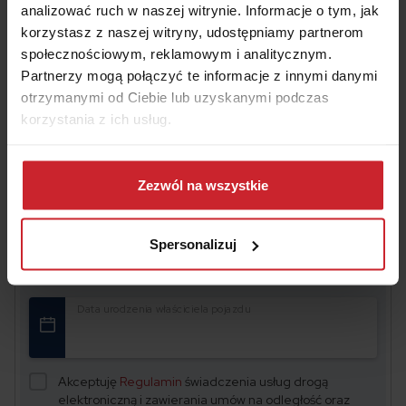
edukacja mogą sprawić, że polskie drogi staną się
analizować ruch w naszej witrynie. Informacje o tym, jak
bardziej przyjazne dla wszystkich użytkowników.
korzystasz z naszej witryny, udostępniamy partnerom
społecznościowym, reklamowym i analitycznym.
Partnerzy mogą połączyć te informacje z innymi danymi
otrzymanymi od Ciebie lub uzyskanymi podczas
korzystania z ich usług.
Oszczędź na
OC/AC
– wyceń i kup w 2 minuty
Dowiedz się więcej na temat tego, kim jesteśmy, jak
można się z nami skontaktować i w jaki sposób
Zezwól na wszystkie
przetwarzamy dane osobowe w ramach
Polityki
Numer rejestracyjny pojazdu
prywatności
.
Spersonalizuj
Data urodzenia właściciela pojazdu
Akceptuję
Regulamin
świadczenia usług drogą
elektroniczną i zawierania umów na odległość oraz