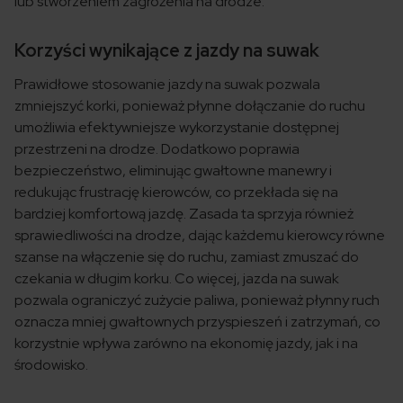
lub stworzeniem zagrożenia na drodze.
Korzyści wynikające z jazdy na suwak
Prawidłowe stosowanie jazdy na suwak pozwala
zmniejszyć korki, ponieważ płynne dołączanie do ruchu
umożliwia efektywniejsze wykorzystanie dostępnej
przestrzeni na drodze. Dodatkowo poprawia
bezpieczeństwo, eliminując gwałtowne manewry i
redukując frustrację kierowców, co przekłada się na
bardziej komfortową jazdę. Zasada ta sprzyja również
sprawiedliwości na drodze, dając każdemu kierowcy równe
szanse na włączenie się do ruchu, zamiast zmuszać do
czekania w długim korku. Co więcej, jazda na suwak
pozwala ograniczyć zużycie paliwa, ponieważ płynny ruch
oznacza mniej gwałtownych przyspieszeń i zatrzymań, co
korzystnie wpływa zarówno na ekonomię jazdy, jak i na
środowisko.