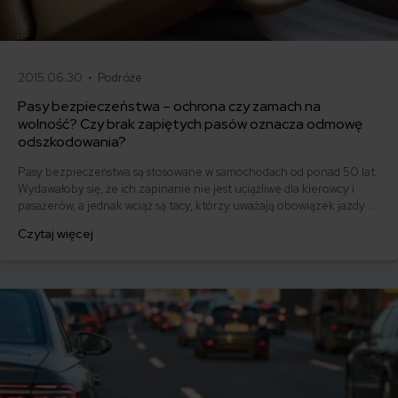
2015.06.30 •
Podróże
Pasy bezpieczeństwa – ochrona czy zamach na
wolność? Czy brak zapiętych pasów oznacza odmowę
odszkodowania?
Pasy bezpieczeństwa są stosowane w samochodach od ponad 50 lat.
Wydawałoby się, że ich zapinanie nie jest uciążliwe dla kierowcy i
pasażerów, a jednak wciąż są tacy, którzy uważają obowiązek jazdy w
pasach za nadmierne ograniczenie wolności. A jak do niezapiętych
Czytaj więcej
pasów podchodzą ubezpieczyciele?