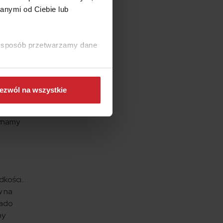
anymi od Ciebie lub
wadzili
z
ki sposób przetwarzamy dane
estawu
czas
jednak w
ezwól na wszystkie
zynamy
ędkości…
w na
tado
my