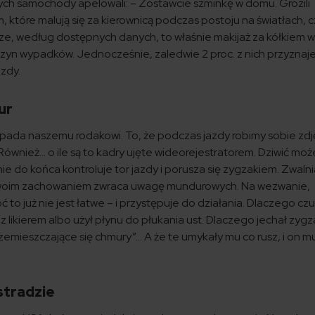
ych samochody apelowali: – Zostawcie szminkę w domu. Grozili
które malują się za kierownicą podczas postoju na światłach, c
ze, według dostępnych danych, to właśnie makijaż za kółkiem 
yczyn wypadków. Jednocześnie, zaledwie 2 proc. z nich przyznaje
azdy.
ur
ypada naszemu rodakowi. To, że podczas jazdy robimy sobie zdję
? Również… o ile są to kadry ujęte wideorejestratorem. Dziwić moż
e do końca kontroluje tor jazdy i porusza się zygzakiem. Zwalni
. Swoim zachowaniem zwraca uwagę mundurowych. Na wezwanie,
to już nie jest łatwe – i przystępuje do działania. Dlaczego cz
z likierem albo użył płynu do płukania ust. Dlaczego jechał zygz
emieszczające się chmury”… A że te umykały mu co rusz, i on mu
ostradzie