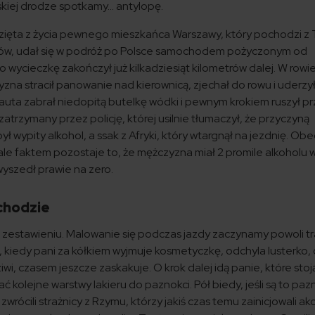
skiej drodze spotkamy… antylopę.
a wzięta z życia pewnego mieszkańca Warszawy, który pochodzi z 
iów, udał się w podróż po Polsce samochodem pożyczonym od
bo wycieczkę zakończył już kilkadziesiąt kilometrów dalej. W rowi
zna stracił panowanie nad kierownicą, zjechał do rowu i uderzy
z auta zabrał niedopitą butelkę wódki i pewnym krokiem ruszył p
zatrzymany przez policję, której usilnie tłumaczył, że przyczyną
 wypity alkohol, a ssak z Afryki, który wtargnął na jezdnię. Ob
 ale faktem pozostaje to, że mężczyzna miał 2 promile alkoholu w
 wyszedł prawie na zero.
chodzie
zestawieniu. Malowanie się podczas jazdy zaczynamy powoli t
, kiedy pani za kółkiem wyjmuje kosmetyczkę, odchyla lusterko,
dziwi, czasem jeszcze zaskakuje. O krok dalej idą panie, które stoj
kolejne warstwy lakieru do paznokci. Pół biedy, jeśli są to paz
rócili strażnicy z Rzymu, którzy jakiś czas temu zainicjowali ak