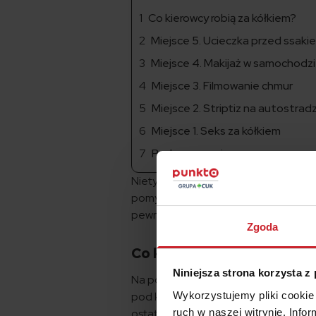
Co kierowcy robią za kółkiem?
Miejsce 5. Ucieczka przed ssakie
Miejsce 4. Makijaż w samochodz
Miejsce 3. Filmowanie chmur
Miejsce 2. Striptiz na autostrad
Miejsce 1. Seks za kółkiem
Podsumowanie
Nietypowe zachowania za kierownicą 
pomyśleliśmy kiedyś sami. Jeśli jedna
pewno myśli zamienił w czyny. A za
Zgoda
Co kierowcy robią za kółk
Niniejsza strona korzysta z
Na początek przyziemnie, tak po lud
pod kątem zachowań kierowców. Nie 
Wykorzystujemy pliki cookie 
ostatnimi dostępnymi wynikami bada
ruch w naszej witrynie. Inf