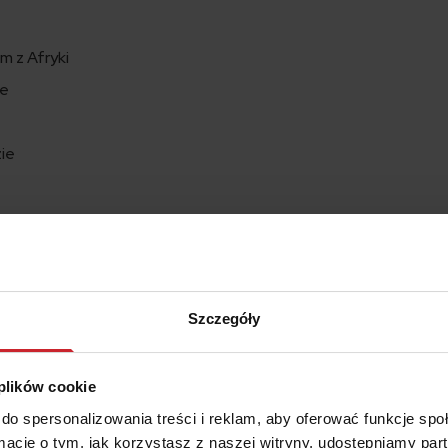
m z Afryki
ie
zie
zdarzają się częściej niż przypuszczamy. O niektórych być moż
k oparliśmy się pokusie, to trzeba nam wiedzieć, że ktoś na świ
tem, co robimy podczas jazdy oprócz prowadzenia samochodu?
Szczegóły
iem?
 plików cookie
zku. Pisanie SMS-ów, malowanie się czy golenie – to chleb pow
będziemy więc strzelać i typować w ciemno, a podeprzemy się
do spersonalizowania treści i reklam, aby oferować funkcje sp
ń, które w 2017 roku przeprowadzone zostały przez AA-Populu
ormacje o tym, jak korzystasz z naszej witryny, udostępniamy p