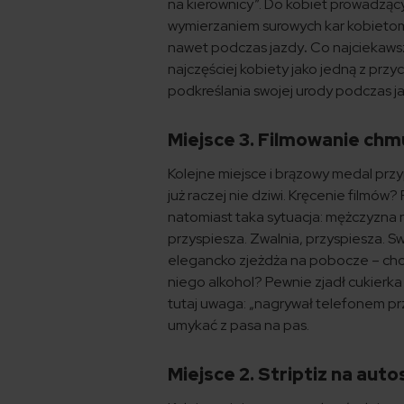
na kierownicy”. Do kobiet prowadząc
wymierzaniem surowych kar kobietom, 
nawet podczas jazdy
.
Co najciekaws
najczęściej kobiety jako jedną z prz
podkreślania swojej urody podczas j
Miejsce 3. Filmowanie chm
Kolejne miejsce i brązowy medal prz
już raczej nie dziwi. Kręcenie filmów
natomiast taka sytuacja: mężczyzna ni
przyspiesza. Zwalnia, przyspiesza
elegancko zjeżdża na pobocze – choć 
niego alkohol? Pewnie zjadł cukierka 
tutaj uwaga: „nagrywał telefonem prz
umykać z pasa na pas.
Miejsce 2. Striptiz na aut