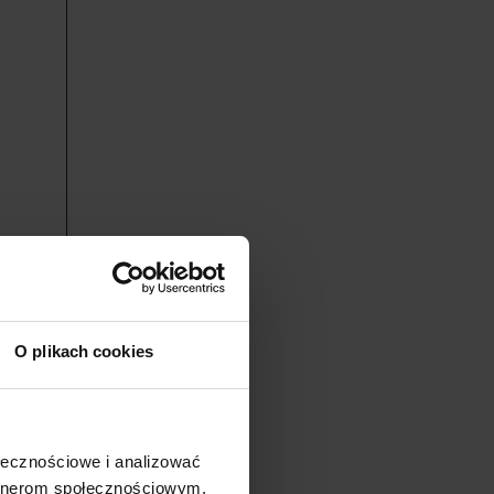
e
ecie na
O plikach cookies
szedni
ołecznościowe i analizować
s Driver
artnerom społecznościowym,