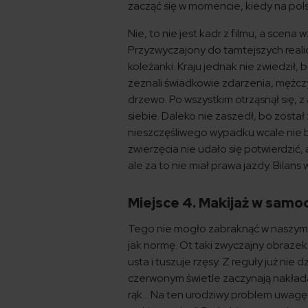
zacząć się w momencie, kiedy na pol
Nie, to nie jest kadr z filmu, a scen
Przyzwyczajony do tamtejszych real
koleżanki. Kraju jednak nie zwiedził, 
zeznali świadkowie zdarzenia, mężczy
drzewo. Po wszystkim otrząsnął się, 
siebie. Daleko nie zaszedł, bo został 
nieszczęśliwego wypadku wcale nie był
zwierzęcia nie udało się potwierdzić,
ale za to nie miał prawa jazdy. Bilans
Miejsce 4. Makijaż w samo
Tego nie mogło zabraknąć w naszym 
jak normę. Ot taki zwyczajny obrazek
usta i tuszuje rzęsy. Z reguły już nie 
czerwonym świetle zaczynają nakładać 
rąk… Na ten urodziwy problem uwagę zw