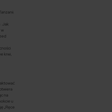
Tanzanii.
e. Jak
ł w
rzed
ecności
e krwi,
raktować
 otwiera
ąc na
nokcie u
cję „Ręce