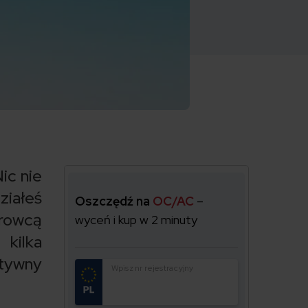
ic nie
ziałeś
Oszczędź na
OC/AC
–
rowcą
wyceń i kup w 2 minuty
kilka
tywny
Wpisz nr rejestracyjny