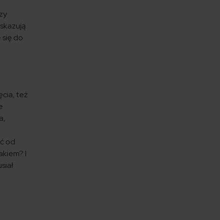
zy
wskazują
 się do
cia, też
e
a,
uć od
akiem? I
siał