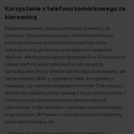
Korzystanie z telefonu komórkowego za
kierownicą
Badania naukowe i opinie praktyków dowodzą, że
kierowca, który rozmawia przez telefon komórkowy
podczas kierowania samochodem jest tak samo
niebezpieczny, jak kierowca będący pod wpływem
alkoholu. Według policyjnych statystyk 8 na 10 kierowców
używa telefonów komórkowych podczas jazdy
samochodem. Przez telefon już nie tylko rozmawiamy, ale
także piszemy SMS-y, wysyłamy maile, korzystamy z
nawigacji czy nawet przeglądamy Internet. O ile wszyscy
doskonale zdajemy sobie sprawę z tego, że korzystanie z
telefonu podczas prowadzenia samochodu jest
zabronione, o tyle niewielu z nas zdaje się przestrzegać
tego przepisu. W Prawie o ruchu drogowym znajdziemy
jasny zapis mówiący, że:
„Zabrania się korzystania podczas jazdy z telefonu