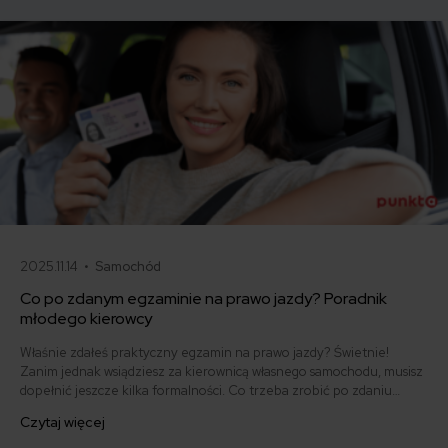
podstawie najnowszych danych z rynku.
2025.11.14 •
Samochód
Co po zdanym egzaminie na prawo jazdy? Poradnik
młodego kierowcy
Właśnie zdałeś praktyczny egzamin na prawo jazdy? Świetnie!
Zanim jednak wsiądziesz za kierownicą własnego samochodu, musisz
dopełnić jeszcze kilka formalności. Co trzeba zrobić po zdaniu
egzaminu na prawo jazdy? Poznaj praktyczne wskazówki, dzięki
Czytaj więcej
którym szybko załatwisz sprawy urzędowe i będziesz mógł prowadzić
swoje auto.