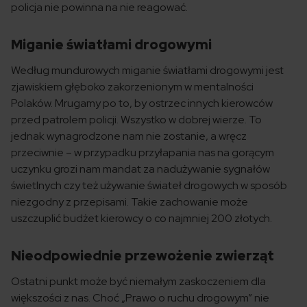
policja nie powinna na nie reagować.
Miganie światłami drogowymi
Według mundurowych miganie światłami drogowymi jest
zjawiskiem głęboko zakorzenionym w mentalności
Polaków. Mrugamy po to, by ostrzec innych kierowców
przed patrolem policji. Wszystko w dobrej wierze. To
jednak wynagrodzone nam nie zostanie, a wręcz
przeciwnie – w przypadku przyłapania nas na gorącym
uczynku grozi nam mandat za nadużywanie sygnałów
świetlnych czy też używanie świateł drogowych w sposób
niezgodny z przepisami. Takie zachowanie może
uszczuplić budżet kierowcy o co najmniej 200 złotych.
Nieodpowiednie przewożenie zwierząt
Ostatni punkt może być niemałym zaskoczeniem dla
większości z nas. Choć „Prawo o ruchu drogowym” nie