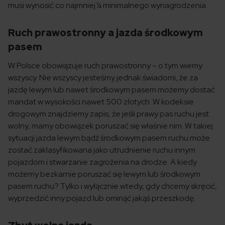
musi wynosić co najmniej ¼ minimalnego wynagrodzenia.
Ruch prawostronny a jazda środkowym
pasem
W Polsce obowiązuje ruch prawostronny – o tym wiemy
wszyscy. Nie wszyscy jesteśmy jednak świadomi, że za
jazdę lewym lub nawet środkowym pasem możemy dostać
mandat w wysokości nawet 500 złotych. W kodeksie
drogowym znajdziemy zapis, że jeśli prawy pas ruchu jest
wolny, mamy obowiązek poruszać się właśnie nim. W takiej
sytuacji jazda lewym bądź środkowym pasem ruchu może
zostać zaklasyfikowana jako utrudnienie ruchu innym
pojazdom i stwarzanie zagrożenia na drodze. A kiedy
możemy bezkarnie poruszać się lewym lub środkowym
pasem ruchu? Tylko i wyłącznie wtedy, gdy chcemy skręcić,
wyprzedzić inny pojazd lub ominąć jakąś przeszkodę.