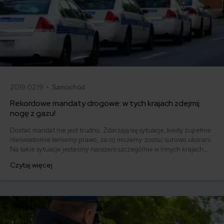
2019.02.19 •
Samochód
Rekordowe mandaty drogowe: w tych krajach zdejmij
nogę z gazu!
Dostać mandat nie jest trudno. Zdarzają się sytuacje, kiedy zupełnie
nieświadomie łamiemy prawo, za co możemy zostać surowo ukarani.
Na takie sytuacje jesteśmy narażeni szczególnie w innych krajach,
kiedy niedostatecznie dobrze znamy obowiązujące tam przepisy.
Czytaj więcej
Jeśli już mandat otrzymamy, zapłacić musimy. A jak prezentują się
rekordowe mandaty drogowe? Ile można dostać za przekroczenie
prędkości w innych krajach?