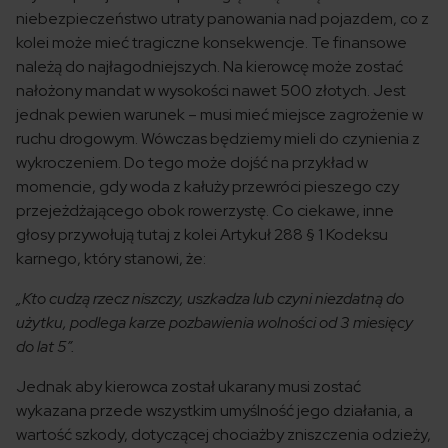
niebezpieczeństwo utraty panowania nad pojazdem, co z
kolei może mieć tragiczne konsekwencje. Te finansowe
należą do najłagodniejszych. Na kierowcę może zostać
nałożony mandat w wysokości nawet 500 złotych. Jest
jednak pewien warunek – musi mieć miejsce zagrożenie w
ruchu drogowym. Wówczas będziemy mieli do czynienia z
wykroczeniem. Do tego może dojść na przykład w
momencie, gdy woda z kałuży przewróci pieszego czy
przejeżdżającego obok rowerzystę. Co ciekawe, inne
głosy przywołują tutaj z kolei Artykuł 288 § 1 Kodeksu
karnego, który stanowi, że:
„Kto cudzą rzecz niszczy, uszkadza lub czyni niezdatną do
użytku, podlega karze pozbawienia wolności od 3 miesięcy
do lat 5”.
Jednak aby kierowca został ukarany musi zostać
wykazana przede wszystkim umyślność jego działania, a
wartość szkody, dotyczącej chociażby zniszczenia odzieży,