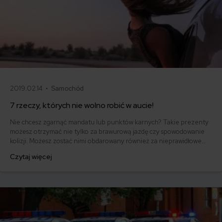
2019.02.14 •
Samochód
7 rzeczy, których nie wolno robić w aucie!
Nie chcesz zgarnąć mandatu lub punktów karnych? Takie prezenty
możesz otrzymać nie tylko za brawurową jazdę czy spowodowanie
kolizji. Możesz zostać nimi obdarowany również za nieprawidłowe
zachowanie w pojeździe. Sprawdź, czego nie wolno robić w aucie
Czytaj więcej
oraz co nie jest wskazane podczas prowadzenie pojazdu.