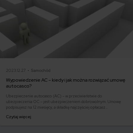
2023.12.27 •
Samochód
Wypowiedzenie AC – kiedy i jak można rozwiązać umowę
autocasco?
Ubezpieczenie autocasco (AC) – w przeciwieństwie do
ubezpieczenia OC – jest ubezpieczeniem dobrowolnym. Umowę
podpisujesz na 12 miesięcy, a składkę najczęściej opłacasz
jednorazowo. Co w przypadku, gdy udało Ci się znaleźć lepszą
Czytaj więcej
ofertę lub zdecydowałeś się sprzedać samochód w trakcie trwania
umowy? Sprawdź, w jakich sytuacjach ubezpieczenie AC wygasa
samo, a kiedy można odstąpić od umowy.