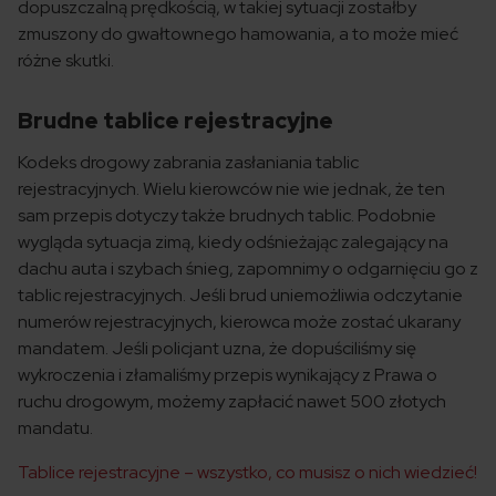
dopuszczalną prędkością, w takiej sytuacji zostałby
zmuszony do gwałtownego hamowania, a to może mieć
różne skutki.
Brudne tablice rejestracyjne
Kodeks drogowy zabrania zasłaniania tablic
rejestracyjnych. Wielu kierowców nie wie jednak, że ten
sam przepis dotyczy także brudnych tablic. Podobnie
wygląda sytuacja zimą, kiedy odśnieżając zalegający na
dachu auta i szybach śnieg, zapomnimy o odgarnięciu go z
tablic rejestracyjnych. Jeśli brud uniemożliwia odczytanie
numerów rejestracyjnych, kierowca może zostać ukarany
mandatem. Jeśli policjant uzna, że dopuściliśmy się
wykroczenia i złamaliśmy przepis wynikający z Prawa o
ruchu drogowym, możemy zapłacić nawet 500 złotych
mandatu.
Tablice rejestracyjne – wszystko, co musisz o nich wiedzieć!