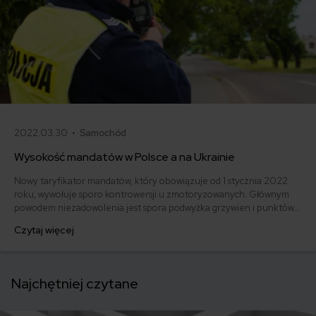
2022.03.30 •
Samochód
Wysokość mandatów w Polsce a na Ukrainie
Nowy taryfikator mandatów, który obowiązuje od 1 stycznia 2022
roku, wywołuje sporo kontrowersji u zmotoryzowanych. Głównym
powodem niezadowolenia jest spora podwyżka grzywien i punktów
karnych naliczanych za wykroczenia. Maksymalna kara wynosi aż 30
Czytaj więcej
000 zł. Czy grzywny za łamanie przepisów ruchu drogowego w
Polsce są porównywalne do kar obowiązujących na Ukrainie?
Najchętniej czytane