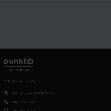
Punkta
CUK Ubezpieczenia Sp. z o.o.
ul. Grudziądzka 107, 87-100, Toruń
+48 22 490 9000
kontakt@punkta.pl