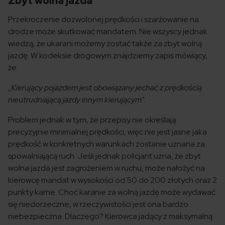
Zbyt wolna jazda
Przekroczenie dozwolonej prędkości i szarżowanie na
drodze może skutkować mandatem. Nie wszyscy jednak
wiedzą, że ukarani możemy zostać także za zbyt wolną
jazdę. W kodeksie drogowym znajdziemy zapis mówiący,
że:
„Kierujący pojazdem jest obowiązany jechać z prędkością
nieutrudniającą jazdy innym kierującym”.
Problem jednak w tym, że przepisy nie określają
precyzyjnie minimalnej prędkości, więc nie jest jasne jaka
prędkość w konkretnych warunkach zostanie uznana za
spowalniającą ruch. Jeśli jednak policjant uzna, że zbyt
wolna jazda jest zagrożeniem w ruchu, może nałożyć na
kierowcę mandat w wysokości od 50 do 200 złotych oraz 2
punkty karne. Choć karanie za wolną jazdę może wydawać
się niedorzeczne, w rzeczywistości jest ona bardzo
niebezpieczna. Dlaczego? Kierowca jadący z maksymalną