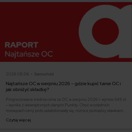
2026.08.06 •
Samochód
Najtańsze OC w sierpniu 2026 – gdzie kupić tanie OC i
jak obniżyć składkę?
Prognozowana średnia cena za OC w sierpniu 2026 r. wynosi 649 zł
– wynika z wewnętrznych danych Punkty. Choć w ostatnich
miesiącach ceny polis ustabilizowały się, różnice pomiędzy stawkami
za ubezpieczenie są ogromne. Jedni płacą zaledwie nieco ponad
Czytaj więcej
500 zł, inni – powyżej 1500 zł. Gdzie znaleźć najtańsze OC w Polsce
i jak obniżyć koszty ubezpieczenia samochodu? Odpowiadamy na