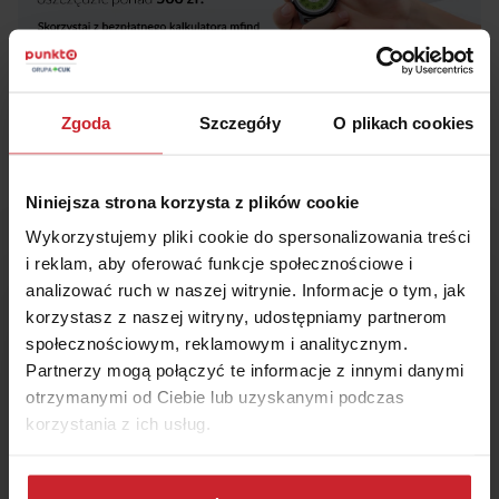
Zgoda
Szczegóły
O plikach cookies
Niniejsza strona korzysta z plików cookie
Wykorzystujemy pliki cookie do spersonalizowania treści
i reklam, aby oferować funkcje społecznościowe i
analizować ruch w naszej witrynie. Informacje o tym, jak
Masz pytania o ubezpieczenie?
korzystasz z naszej witryny, udostępniamy partnerom
Nasi eksperci chętnie
społecznościowym, reklamowym i analitycznym.
Ci pomogą!
Partnerzy mogą połączyć te informacje z innymi danymi
otrzymanymi od Ciebie lub uzyskanymi podczas
korzystania z ich usług.
Zamów rozmowę
Dowiedz się więcej na temat tego, kim jesteśmy, jak
+48 22 490 9000