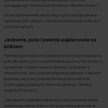
wymagającego trzymania słuchawki lub mikrofonu w ręku”.
Za niedostosowanie się do niego grozi nam grzywna w
wysokości 200 złotych, a na nasze konto może trafić aż 5
punktów karnych.
Jedzenie, picie i palenie papierosów za
kółkiem
Palenie papierosów oraz jedzenie podczas prowadzenia
auta dla niektórych z nas jest kwestią sporną. Nie chodzi tu
bynajmniej o dobre maniery i dbanie o porządek w
samochodzie, ale o przestrzeganie przepisów. A kwestie
jedzenia, picia oraz palenia tytoniu jednoznacznie
rozstrzygają przepisy Kodeksu drogowego. Według
artykułu 63 punkt 5:
„Kierującemu pojazdem silnikowym, który przewozi osobę,
zabrania się palenia tytoniu lub spożywania pokarmów w