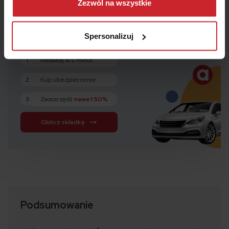
można się z nami skontaktować i w jaki sposób
Zezwól na wszystkie
przetwarzamy dane osobowe w ramach
Polityki
prywatności
.
Spersonalizuj
Kalkulator
OC i AC
1
Porównaj w 5 minut
2
Kup ubezpieczenie
3
Zaoszczędź
nawet 50%
Oblicz składkę
Podsumowanie