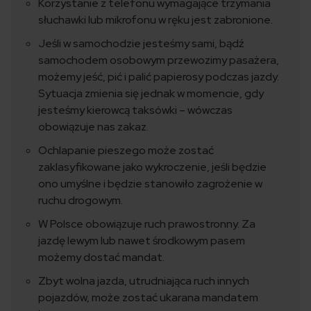
Korzystanie z telefonu wymagające trzymania
słuchawki lub mikrofonu w ręku jest zabronione.
Jeśli w samochodzie jesteśmy sami, bądź
samochodem osobowym przewozimy pasażera,
możemy jeść, pić i palić papierosy podczas jazdy.
Sytuacja zmienia się jednak w momencie, gdy
jesteśmy kierowcą taksówki – wówczas
obowiązuje nas zakaz.
Ochlapanie pieszego może zostać
zaklasyfikowane jako wykroczenie, jeśli będzie
ono umyślne i będzie stanowiło zagrożenie w
ruchu drogowym.
W Polsce obowiązuje ruch prawostronny. Za
jazdę lewym lub nawet środkowym pasem
możemy dostać mandat.
Zbyt wolna jazda, utrudniająca ruch innych
pojazdów, może zostać ukarana mandatem