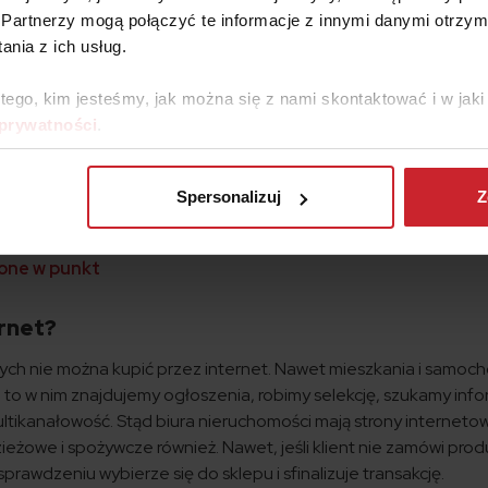
Partnerzy mogą połączyć te informacje z innymi danymi otrzym
e mogą ich dokonać o każdej porze dnia i nocy (65 proc.), za wy
nia z ich usług.
.). Odczuwalny jest jedynie brak możliwości uzyskania porady cz
 to ważne dla 60 proc. klientów, 38 proc. chciałoby mieć produk
 tego, kim jesteśmy, jak można się z nami skontaktować i w ja
 sprawdzić jego wygląd i jakość przed zakupem.
 prywatności
.
cych online wybiera telefon lub tablet. Komputer wciąż jest
orzystamy z internetu, ale telefon rośnie w siię. Wg raportu 
y smartfon co najmniej raz w tygodniu, a 7 proc. codziennie. Z
Spersonalizuj
Z
laków.
ione w punkt
rnet?
órych nie można kupić przez internet. Nawet mieszkania i samoc
to w nim znajdujemy ogłoszenia, robimy selekcję, szukamy info
ltikanałowość. Stąd biura nieruchomości mają strony interneto
żowe i spożywcze również. Nawet, jeśli klient nie zamówi prod
prawdzeniu wybierze się do sklepu i sfinalizuje transakcję.