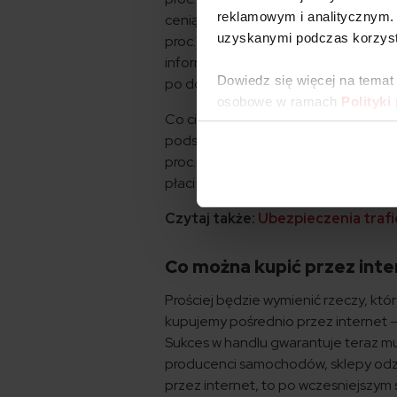
reklamowym i analitycznym. 
cenią zakupy przez internet za to, ż
uzyskanymi podczas korzysta
proc.) oraz atrakcyjne ceny (60 proc
informacji związanych z produktami –
Dowiedz się więcej na temat
po dokonaniu zakupu, tyle samo lubi
osobowe w ramach
Polityki
Co ciekawe coraz więcej osób, kupują
podstawowym narzędziem, na którym k
proc. Polaków robi zakupy przy pomoc
płaci mobilnie już prawie 40 proc. Po
Czytaj także:
Ubezpieczenia traf
Co można kupić przez inte
Prościej będzie wymienić rzeczy, kt
kupujemy pośrednio przez internet – 
Sukces w handlu gwarantuje teraz mu
producenci samochodów, sklepy odzie
przez internet, to po wczesniejszym s