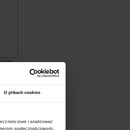
szystko:
iły się
ernet. Od
ozy
O plikach cookies
oku
ołecznościowe i analizować
 ok. 40.
artnerom społecznościowym,
 Kupujący