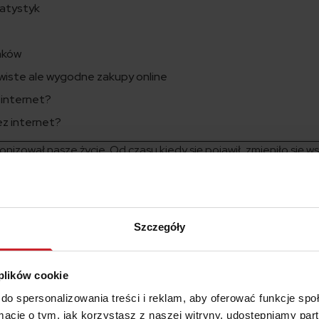
tatystyk
aków
ywiste ale wygodne zakupy online
z internet?
ez internet?
onizował nasze życie. Od czasu kiedy się pojawił, zmieniło się w
zytamy, oglądamy, mamy nieograniczony dostęp do wiedzy. Zmien
zęściej i coraz więcej spraw możemy załatwić właśnie przez int
y spożywcze na wykupieniu ubezpieczenia skończywszy. Progn
złotówkę będziemy wydawać w internecie.
Szczegóły
arść statystyk
 plików cookie
a się w Polsce bardzo dynamicznie. Prognozy mówią, ze w tym r
do spersonalizowania treści i reklam, aby oferować funkcje sp
już 60 mld. Aż 55 proc. Polaków kupuje w internecie. Co ciekawe,
ormacje o tym, jak korzystasz z naszej witryny, udostępniamy p
cyjnych sklepów, wcześniej robi rekonesans właśnie w internecie.