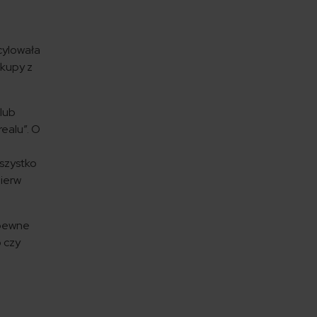
cylowała
akupy z
lub
realu”. O
wszystko
ierw
 pewne
 czy