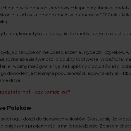
ajchętniej w sklepach internetowych kupujemy ubrania, dodatki 
właśnie takich zakupów dokonało w internecie w 2017 roku. Kol
nika.
czy teatru, kosmetyki i perfumy, ale też meble, części samochod
cydują o zakupie online ubezpieczenia , wycieczki czy leków. A 
iejsc znalazła się żywność i produkty spożywcze. Widać tutaj 
nie i wolimy mieć gwarancję, że kupiliśmy produkt świeży i dobr
 czego dowodem jest rosnąca popularność sklepów takich jak FRI
ame drzwi.
zez internet – czy to możliwe?
we Polaków
arketingu i doszli do ciekawych wniosków. Okazuje się, że w ost
j pieniędzy na przyjemności, a mniej na jedzenie. Zdaniem eksp