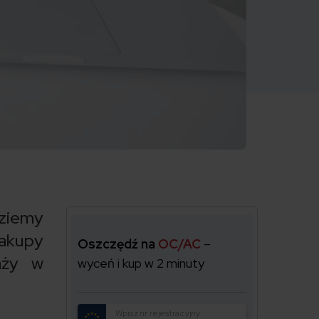
ziemy
zakupy
Oszczędź na
OC/AC
–
aży w
wyceń i kup w 2 minuty
Wpisz nr rejestracyjny