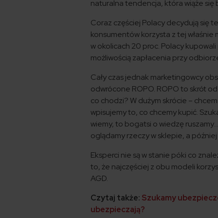
naturalna tendencja, która wiąże s
Coraz częściej Polacy decydują się te
konsumentów korzysta z tej właśnie m
w okolicach 20 proc. Polacy kupowali p
możliwością zapłacenia przy odbiorz
Cały czas jednak marketingowcy ob
odwrócone ROPO. ROPO to skrót od Rea
co chodzi? W dużym skrócie – chcemy
wpisujemy to, co chcemy kupić. Szuka
wiemy, to bogatsi o wiedzę ruszam
oglądamy rzeczy w sklepie, a później
Eksperci nie są w stanie póki co zna
to, że najczęściej z obu modeli kor
AGD.
Czytaj także:
Szukamy ubezpieczen
ubezpieczają?