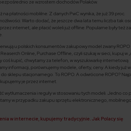
ię bezpośrednio ze wzrostem dochodów Polaków.
ż na płatności moblilne. Z danych PwC wynika, że już 39 proc.
ożliwości. Warto dodać, że jeszcze dwa lata temu liczba tak os
rzez internet, ale płacić woleli już offline. Popularne były też z
e.
serwują u polskich konsumentów zakupowy model zwany ROPO 
serch Online, Purchase Offline, czyli szukaj w sieci, kupuj w „
 coś kupić, chwytamy za telefon, w wyszukiwarkę internetową
my informacji, porównujemy modele, oferty, ceny. A kiedy już 
y… do sklepu stacjonarnego. To ROPO. A odwrócone ROPO? Najp
 kupujemy je przez internet.
leźć wytłumaczenia i reguły w stosowaniu tych modeli. Jedno co
zystamy w przypadku zakupu sprzętu elektronicznego, mobilnego
ia w internecie, kupujemy tradycyjnie. Jak Polacy się