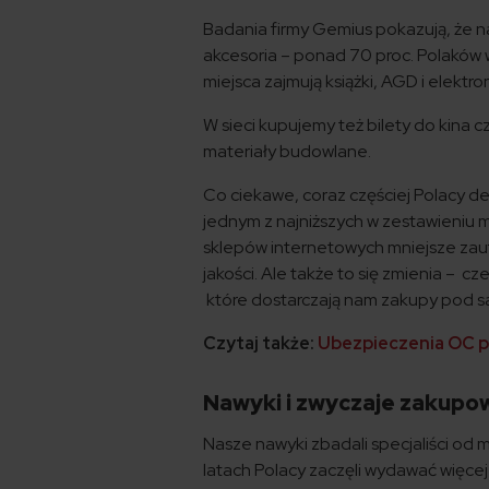
Badania firmy Gemius pokazują, że n
akcesoria – ponad 70 proc. Polaków 
miejsca zajmują książki, AGD i elektro
W sieci kupujemy też bilety do kina 
materiały budowlane.
Co ciekawe, coraz częściej Polacy de
jednym z najniższych w zestawieniu m
sklepów internetowych mniejsze zaufa
jakości. Ale także to się zmienia –
które dostarczają nam zakupy pod s
Czytaj także:
Ubezpieczenia OC pr
Nawyki i zwyczaje zakupo
Nasze nawyki zbadali specjaliści od m
latach Polacy zaczęli wydawać więce