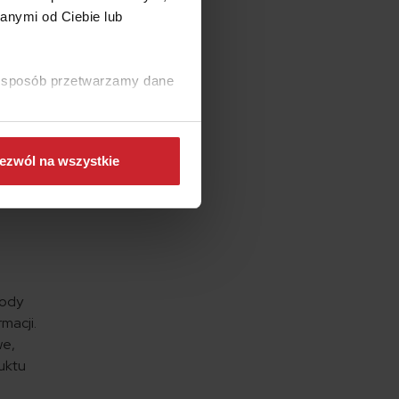
anymi od Ciebie lub
godę (61
y
t od razu
ki sposób przetwarzamy dane
CwP 17
a zakupy
ezwól na wszystkie
hody
rmacji.
we,
uktu