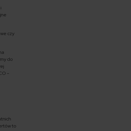
i
ejne
owe czy
na
mamy do
ej
SCO –
atnich
ertów to