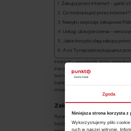
Zakupy przez internet – garść s
Co można kupić przez internet?
Nawyki i zwyczaje zakupowe Pol
Usługi, ubezpieczenia – nieocz
Jakie korzyści dają zakupy prze
A co Ty najczęściej kupujesz prz
Internet – wynalazek, który zrewolucj
inaczej się komunikujemy, inaczej c
też nasze codzienne nawyki – coraz c
bankowości, przez codzienne zakup
mówią, że w 2022 roku już co drugą 
Zgoda
Zakupy przez internet – g
Niniejsza strona korzysta z
Rynek sprzedaży internetowej rozwij
Wykorzystujemy pliki cookie 
będzie wart 45 mld zł, a za dwa lata 
ruch w naszej witrynie. Inf
proc. tych, którzy korzystają z trady