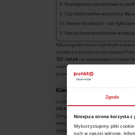
Rozwiązania systemowe vs. prof
Czy dobrowolne warsztaty dla s
Senior na drodze – nie tylko ki
Nasze bezpieczeństwo w naszy
Kilka tygodni temu na jednym z warsz
ustaliła po przybyciu na miejsce Polic
101 -latek
na warszawskim moście Sie
ucierpiał, wydarzenie sprawiło, że 
powinno się odbierać prawo jazdy?
Kierowcy – seniorzy czy je
Zgoda
Liczby przeczą stereotypom. Kierowcy
niż ci młodsi
– wynika z raportu „Wy
Drogowego Komendy Głównej Policji. 
Niniejsza strona korzysta z
wiekowej okaże się, że wśród seniorów
Wykorzystujemy pliki cookie 
życia (czyli nieposiadających prawa j
ruch w naszej witrynie. Inf