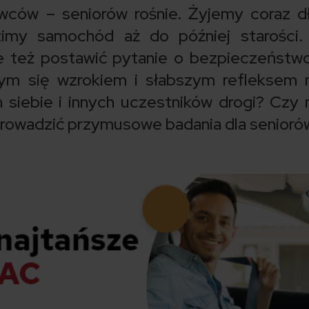
wców – seniorów rośnie. Żyjemy coraz dł
zimy samochód aż do później starości.
że też postawić pytanie o bezpieczeństw
ym się wzrokiem i słabszym refleksem 
siebie i innych uczestników drogi? Czy 
prowadzić przymusowe badania dla senioró