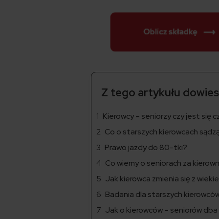
Z tego artykułu dowiesz
Kierowcy – seniorzy czy jest się
Co o starszych kierowcach sądz
Prawo jazdy do 80-tki?
Co wiemy o seniorach za kierown
Jak kierowca zmienia się z wieki
Badania dla starszych kierowc
Jak o kierowców – seniorów dba s