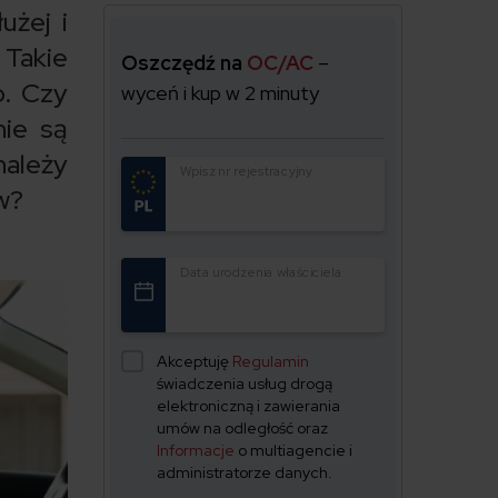
użej i
 Takie
Oszczędź na
OC/AC
–
o. Czy
wyceń i kup w 2 minuty
nie są
należy
Wpisz nr rejestracyjny
w?
Data urodzenia właściciela
Akceptuję
Regulamin
świadczenia usług drogą
elektroniczną i zawierania
umów na odległość oraz
Informacje
o multiagencie i
administratorze danych.