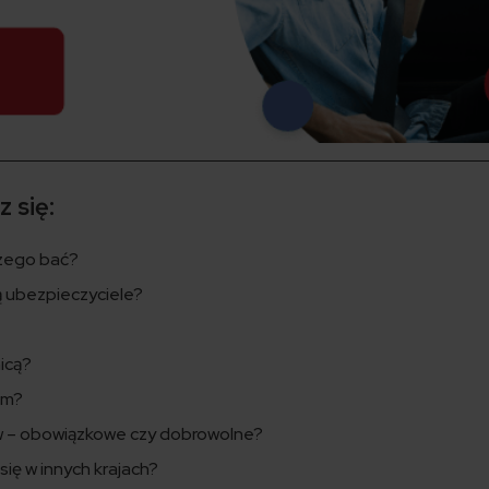
 się:
 czego bać?
ą ubezpieczyciele?
icą?
em?
ów – obowiązkowe czy dobrowolne?
ię w innych krajach?