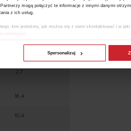
Partnerzy mogą połączyć te informacje z innymi danymi otrzym
adków na 10 000 populacji
nia z ich usług.
 tego, kim jesteśmy, jak można się z nami skontaktować i w ja
0,05
 prywatności
.
1,1
Spersonalizuj
Z
2,7
18,4
10,4