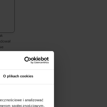
ak
odował
nie
m
O plikach cookies
padków,
chu
ie
7. roku
ołecznościowe i analizować
artnerom społecznościowym,