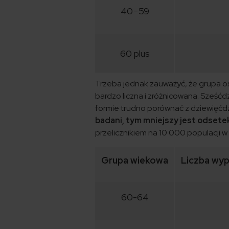
40−59
60 plus
Trzeba jednak zauważyć, że grupa osó
bardzo liczna i zróżnicowana. Sześć
formie trudno porównać z dziewięćdz
badani, tym mniejszy jest odset
przelicznikiem na 10 000 populacji w
Grupa wiekowa
Liczba wyp
60-64