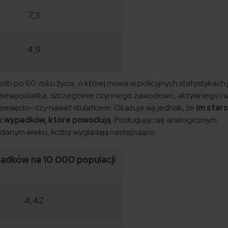
7,3
4,9
b po 60. roku życia, o której mowa w policyjnych statystykach 
dziesięciolatka, szczególnie czynnego zawodowo, aktywnego i 
iesięcio- czy nawet stulatkiem. Okazuje się jednak, że
im stars
ek wypadków, które powodują.
Posługując się analogicznym
 danym wieku, liczby wyglądają następująco:
adków na 10 000 populacji
4,42