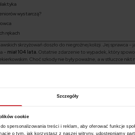
ilaktyka
eniorów wystarczą?
erowca
ch rękach
awskich skrzyżowań doszło do niegroźnej kolizji. Jej sprawca – j
ja –
miał 104 lata.
Ostatnie zdarzenie to wypadek, który spow
kierkowskim. Choć szkody nie były poważne, a w stłuczce nikt 
media na nowo zaczęły zadawać pytanie: czy kierowcom-senioro
st się czego bać?
Szczegóły
, którzy ukończyli 60. rok życia
powodują znacznie mniej wy
padki drogowe w Polsce w 2016 roku”, wydanego przez Biuro Ru
Jeśli przeliczymy liczbę zdarzeń na 10 000 osób w danej grup
 plików cookie
 ten wskaźnik wynosi tylko 4,9. Niższy jest tylko wśród osób do 1
do spersonalizowania treści i reklam, aby oferować funkcje sp
azdy).
ormacje o tym, jak korzystasz z naszej witryny, udostępniamy p