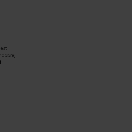
jest
w dobrej
i