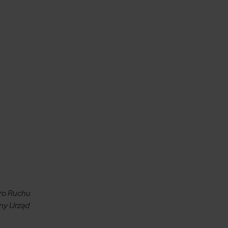
uro Ruchu
ny Urząd