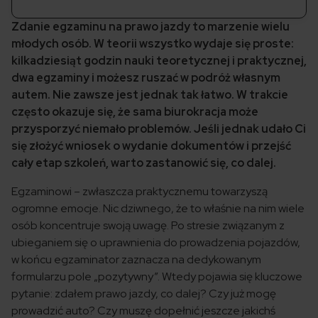
Zdanie egzaminu na prawo jazdy to marzenie wielu
młodych osób. W teorii wszystko wydaje się proste:
kilkadziesiąt godzin nauki teoretycznej i praktycznej,
dwa egzaminy i możesz ruszać w podróż własnym
autem. Nie zawsze jest jednak tak łatwo. W trakcie
często okazuje się, że sama biurokracja może
przysporzyć niemało problemów. Jeśli jednak udało Ci
się złożyć wniosek o wydanie dokumentów i przejść
cały etap szkoleń, warto zastanowić się, co dalej.
Egzaminowi – zwłaszcza praktycznemu towarzyszą
ogromne emocje. Nic dziwnego, że to właśnie na nim wiele
osób koncentruje swoją uwagę. Po stresie związanym z
ubieganiem się o uprawnienia do prowadzenia pojazdów,
w końcu egzaminator zaznacza na dedykowanym
formularzu pole „pozytywny”. Wtedy pojawia się kluczowe
pytanie: zdałem prawo jazdy, co dalej? Czy już mogę
prowadzić auto? Czy muszę dopełnić jeszcze jakichś