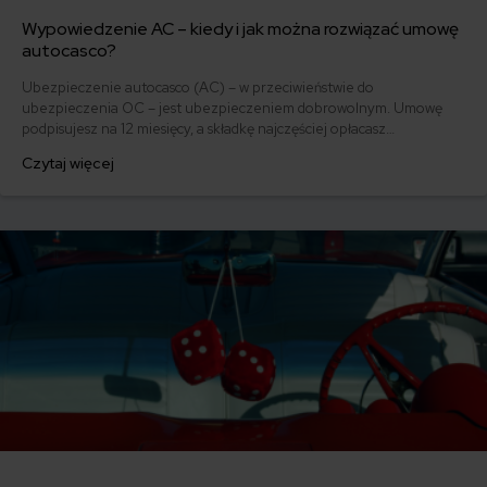
Wypowiedzenie AC – kiedy i jak można rozwiązać umowę
autocasco?
Ubezpieczenie autocasco (AC) – w przeciwieństwie do
ubezpieczenia OC – jest ubezpieczeniem dobrowolnym. Umowę
podpisujesz na 12 miesięcy, a składkę najczęściej opłacasz
jednorazowo. Co w przypadku, gdy udało Ci się znaleźć lepszą
Czytaj więcej
ofertę lub zdecydowałeś się sprzedać samochód w trakcie trwania
umowy? Sprawdź, w jakich sytuacjach ubezpieczenie AC wygasa
samo, a kiedy można odstąpić od umowy.