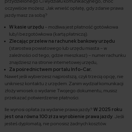
przydzielonego Ci wydziału komunikacyjnego, choć
oczywiście możesz. Jak wnieść opłatę, gdy zdanie prawa
jazdy masz za sobą?
W kasie urzędu
– możliwa jest płatność gotówkowa
lub/i bezgotówkowa (kartą płatniczą).
Zlecając przelew na rachunek bankowy urzędu
(starostwa powiatowego lub urzędu miasta – w
zależności od tego, gdzie mieszkasz) – numer rachunku
znajdziesz na stronie internetowej urzędu,
Za pośrednictwem portalu Info-Car.
Nawet jeśli wybierzesz najprostszą, czyli trzecią opcję, nie
unikniesz kontaktu z urzędem. Zanim wydział komunikacji
złoży wniosek o wydanie Twojego dokumentu, musisz
przekazać potwierdzenie płatności.
Ile wynosi opłata za wydanie prawa jazdy?
W 2025 roku
jest ona równa 100 zł za wyrobienie prawa jazdy
. Jeśli
jesteś dyplomatą, nie ponosisz żadnych kosztów.