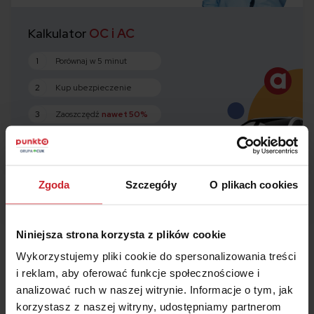
Kalkulator
OC i AC
1
Porównaj w 5 minut
2
Kup ubezpieczenie
3
Zaoszczędź
nawet 50%
Oblicz składkę
Zgoda
Szczegóły
O plikach cookies
Niniejsza strona korzysta z plików cookie
Wykorzystujemy pliki cookie do spersonalizowania treści
Podsumowanie
i reklam, aby oferować funkcje społecznościowe i
analizować ruch w naszej witrynie. Informacje o tym, jak
Po zdaniu egzaminu nie musisz nigdzie składać
korzystasz z naszej witryny, udostępniamy partnerom
wniosku – WORD przekazuje tę informację do