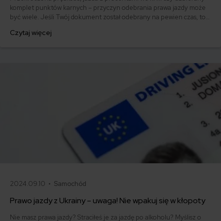
komplet punktów karnych – przyczyn odebrania prawa jazdy może
być wiele. Jeśli Twój dokument został odebrany na pewien czas, to
po jego upływie możesz się ubiegać o jego zwrot. Jak odzyskać
Czytaj więcej
zabrane prawo jazdy? Jak się odwołać? Podpowiadamy!
2024.09.10 •
Samochód
Prawo jazdy z Ukrainy – uwaga! Nie wpakuj się w kłopoty
Nie masz prawa jazdy? Straciłeś je za jazdę po alkoholu? Myślisz o