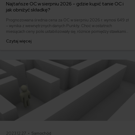
Najtańsze OC w sierpniu 2026 – gdzie kupić tanie OC i
jak obniżyć składkę?
Prognozowana średnia cena za OC w sierpniu 2026 r. wynosi 649 zł
– wynika z wewnętrznych danych Punkty. Choć w ostatnich
miesiącach ceny polis ustabilizowały się, różnice pomiędzy stawkami
za ubezpieczenie są ogromne. Jedni płacą zaledwie nieco ponad
Czytaj więcej
500 zł, inni – powyżej 1500 zł. Gdzie znaleźć najtańsze OC w Polsce
i jak obniżyć koszty ubezpieczenia samochodu? Odpowiadamy na
podstawie najnowszych danych z rynku.
2023.12.27 •
Samochód