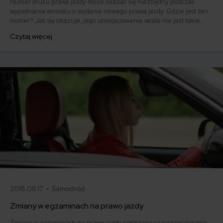
Numer druku prawa jazdy może okazać się niezbędny podczas
wypełniania wniosku o wydanie nowego prawa jazdy. Gdzie jest ten
numer? Jak się okazuje, jego umiejscowienie wcale nie jest takie
oczywiste. Sprawy nie ułatwia także brak informacji o numerze w
Czytaj więcej
objaśnieniach (legendzie) dokumentu. Sprawdź zatem, gdzie
znajduje się nr druku na prawie jazdy, zanim złożysz wniosek o nowy
dokument.
2018.08.17 •
Samochód
Zmiany w egzaminach na prawo jazdy
Zmiany w egzaminach na prawo jazdy ogłaszane są systematycznie.