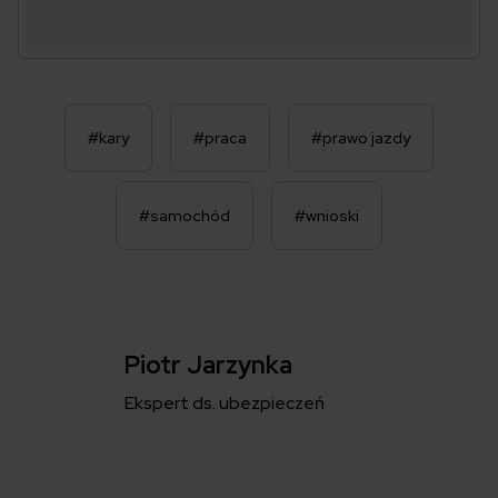
#kary
#praca
#prawo jazdy
#samochód
#wnioski
Piotr Jarzynka
Ekspert ds. ubezpieczeń