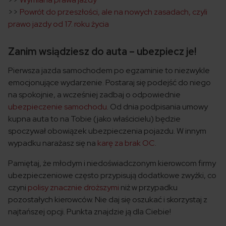
>>
Powrót do przeszłości, ale na nowych zasadach, czyli
prawo jazdy od 17. roku życia
Zanim wsiądziesz do auta – ubezpiecz je!
Pierwsza jazda samochodem po egzaminie to niezwykle
emocjonujące wydarzenie. Postaraj się podejść do niego
na spokojnie, a wcześniej zadbaj o odpowiednie
ubezpieczenie samochodu
. Od dnia podpisania umowy
kupna auta to na Tobie (jako właścicielu) będzie
spoczywał obowiązek ubezpieczenia pojazdu. W innym
wypadku narażasz się na
karę za brak OC
.
Pamiętaj, że młodym i niedoświadczonym kierowcom firmy
ubezpieczeniowe często przypisują dodatkowe zwyżki, co
czyni
polisy znacznie droższymi
niż w przypadku
pozostałych kierowców. Nie daj się oszukać i skorzystaj z
najtańszej opcji. Punkta znajdzie ją dla Ciebie!