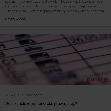
Egzamin na prawo jazdy to dla wielu młodych, wciąż potencjalnych
kierowców, przeszkoda, z którą często muszą się zmagać nawet
kilkanaście razy. Egzamin sprawdza nie tylko naszą wiedzę na temat
przepisów, ale też umiejętności prowadzenia auta. Niektórzy
Czytaj więcej
wybierają więc egzamin na automatycznej skrzyni biegów, aby nieco
ułatwić sobie zadanie. Jak jest w rzeczywistości? Jak wygląda
egzamin na prawo jazdy na automat?
2024.09.10 •
Samochód
Gdzie znaleźć numer druku prawa jazdy?