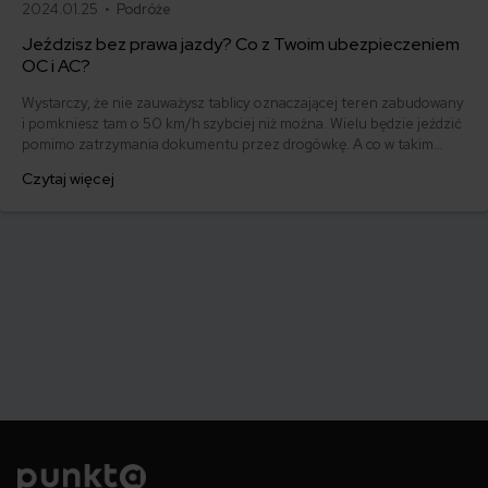
2024.01.25 •
Podróże
Jeździsz bez prawa jazdy? Co z Twoim ubezpieczeniem
OC i AC?
Wystarczy, że nie zauważysz tablicy oznaczającej teren zabudowany
i pomkniesz tam o 50 km/h szybciej niż można. Wielu będzie jeździć
pomimo zatrzymania dokumentu przez drogówkę. A co w takim
przypadku z ubezpieczeniem OC i AC?
Czytaj więcej