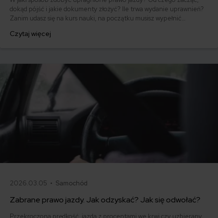
dokąd pójść i jakie dokumenty złożyć? Ile trwa wydanie uprawnień?
Zanim udasz się na kurs nauki, na początku musisz wypełnić
odpowiedni formularz. Jak złożyć wniosek o wydanie prawa jazdy?
Czytaj więcej
Przeczytaj nasz artykuł, a poznasz wszystkie szczegóły!
2026.03.05 •
Samochód
Zabrane prawo jazdy. Jak odzyskać? Jak się odwołać?
Przekroczona prędkość, jazda z procentami we krwi czy uzbierany