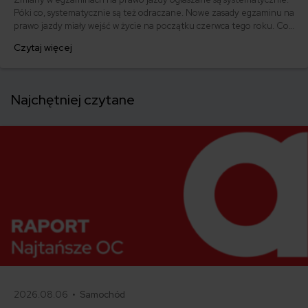
Póki co, systematycznie są też odraczane. Nowe zasady egzaminu na
prawo jazdy miały wejść w życie na początku czerwca tego roku. Co
zmieniło się od czerwca 2018 roku? Jakie zmiany dotyczą przyszłych
Czytaj więcej
kierowców? I w końcu jakie innowacje szykują się w egzaminach na
prawo jazdy w kolejnych latach? Sprawdzamy!
Najchętniej czytane
2026.08.06 •
Samochód