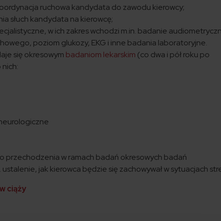
koordynacja ruchowa kandydata do zawodu kierowcy;
ia słuch kandydata na kierowcę;
jalistyczne, w ich zakres wchodzi m.in. badanie audiometrycz
howego, poziom glukozy, EKG i inne badania laboratoryjne.
daje się okresowym
badaniom lekarskim
(co dwa i pół roku po
 nich:
neurologiczne
do przechodzenia w ramach badań okresowych badań
. ustalenie, jak kierowca będzie się zachowywał w sytuacjach st
w ciąży