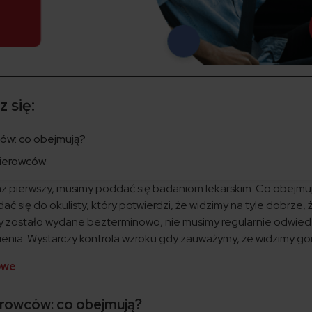
 się:
ów: co obejmują?
kierowców
raz pierwszy, musimy poddać się badaniom lekarskim. Co obejmuj
ć się do okulisty, który potwierdzi, że widzimy na tyle dobrze,
dy zostało wydane bezterminowo, nie musimy regularnie odwie
ienia. Wystarczy kontrola wzroku gdy zauważymy, że widzimy gor
owe
erowców: co obejmują?