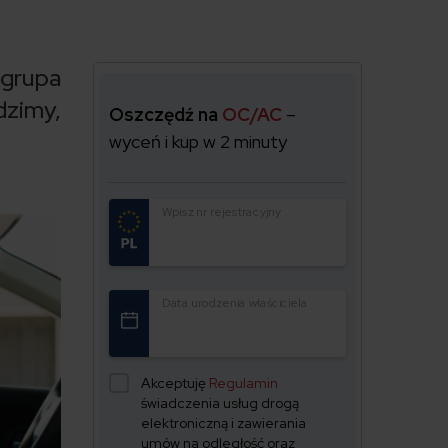
 grupa
dzimy,
Oszczędź na
OC/AC
–
wyceń i kup w 2 minuty
Wpisz nr rejestracyjny
Data urodzenia właściciela
Akceptuję
Regulamin
świadczenia usług drogą
elektroniczną i zawierania
umów na odległość oraz