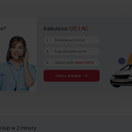
ie?
Kalkulator
OC i AC
1
Porównaj w 5 minut
2
Kup ubezpieczenie
3
Zaoszczędź
nawet 50%
Oblicz składkę
i kup w 2 minuty