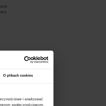
macje
stra
O plikach cookies
ołecznościowe i analizować
artnerom społecznościowym,