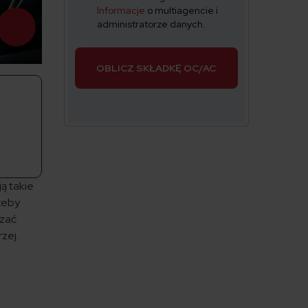
Informacje
o multiagencie i
administratorze danych.
OBLICZ SKŁADKĘ OC/AC
ą takie
 żeby
dzać
zej.