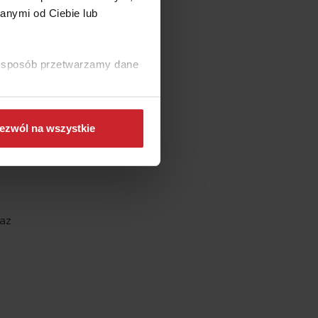
.
anymi od Ciebie lub
i nie
ku.
ki sposób przetwarzamy dane
ez
ezwól na wszystkie
raz