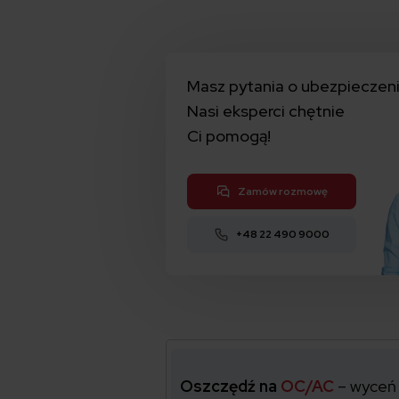
Masz pytania o ubezpieczen
Nasi eksperci chętnie
Ci pomogą!
Zamów rozmowę
+48 22 490 9000
Oszczędź na
OC/AC
– wyceń 