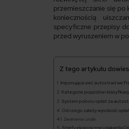
przemieszczanie się po k
koniecznością uiszcza
specyficzne przepisy d
przed wyruszeniem w po
Z tego artykułu dowiesz
Imponująca sieć autostrad we Fra
Kategorie pojazdów i klasyfikac
System poboru opłat za autostr
Od czego zależy wysokość opłat
Zwolnienia i zniżki
Strefy ekologiczne i plakietki Cri