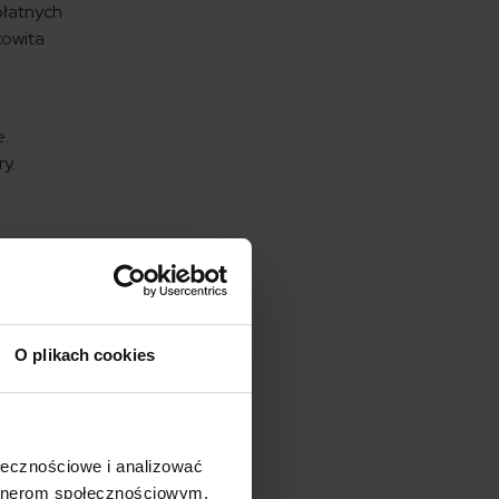
płatnych
kowita
e.
y.
ę
O plikach cookies
ołecznościowe i analizować
artnerom społecznościowym,