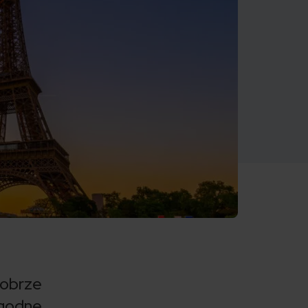
dobrze
godne