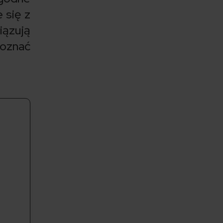
 się z
ązują
poznać