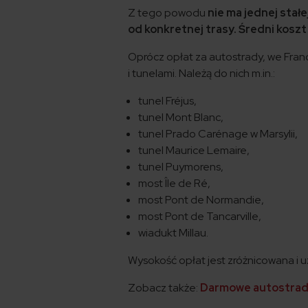
Z tego powodu
nie ma jednej stałe
od konkretnej trasy. Średni koszt
Oprócz opłat za autostrady, we Fran
i tunelami. Należą do nich m.in.:
tunel Fréjus,
tunel Mont Blanc,
tunel Prado Carénage w Marsylii,
tunel Maurice Lemaire,
tunel Puymorens,
most Île de Ré,
most Pont de Normandie,
most Pont de Tancarville,
wiadukt Millau.
Wysokość opłat jest zróżnicowana i u
Zobacz także:
Darmowe autostrad