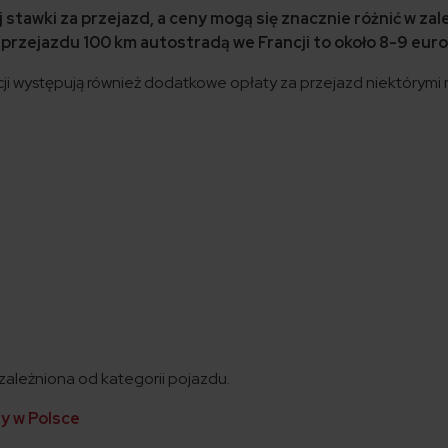
j stawki za przejazd, a ceny mogą się znacznie różnić w zal
 przejazdu 100 km autostradą we Francji to około 8-9 euro
cji występują również dodatkowe opłaty za przejazd niektórymi
zależniona od kategorii pojazdu.
y w Polsce