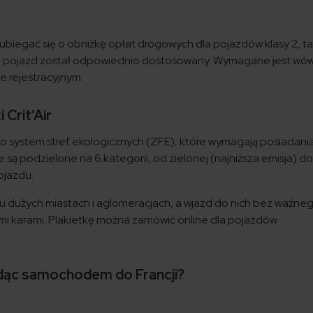
iegać się o obniżkę opłat drogowych dla pojazdów klasy 2, tak
e pojazd został odpowiednio dostosowany. Wymagane jest wó
 rejestracyjnym.
 Crit’Air
o system stref ekologicznych (ZFE), które wymagają posiadani
i te są podzielone na 6 kategorii, od zielonej (najniższa emisja) do
ojazdu.
lu dużych miastach i aglomeracjach, a wjazd do nich bez ważne
mi karami. Plakietkę można zamówić online dla pojazdów
adąc samochodem do Francji?