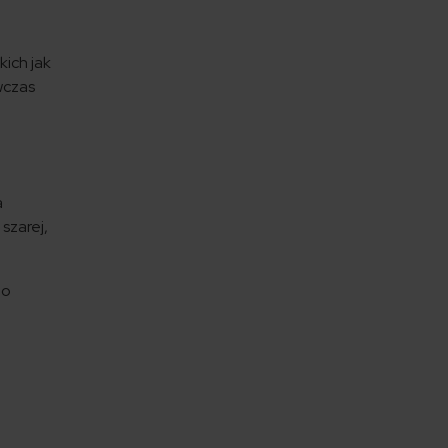
ich jak
wczas
a
 szarej,
go