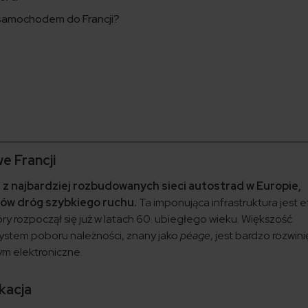
 samochodem do Francji?
e Francji
ą z najbardziej rozbudowanych sieci autostrad w Europie,
rów dróg szybkiego ruchu.
Ta imponująca infrastruktura jest
 rozpoczął się już w latach 60. ubiegłego wieku. Większość
 system poboru należności, znany jako
péage
, jest bardzo rozwini
ym elektroniczne.
kacja