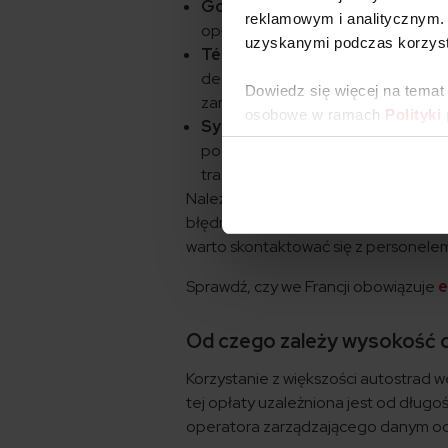
Gotówka/karta kredytowa
– za
reklamowym i analitycznym. 
opłat, za pomocą gotówki lub kart
uzyskanymi podczas korzysta
Télépéage
– specjalny system ele
dedykowane pasy bez zatrzymywan
Dowiedz się więcej na temat
zamontowanego w pojeździe.
osobowe w ramach
Polityki
System free-flow
– nowoczesne 
podstawie rozpoznawania tablic re
trasie.
Należy pamiętać, że w przypadku nie
błędnie zarejestrowana przez automat
warto skontaktować się z personelem 
Sprawdź, czy we Francji obowiązuje
e
Od czego zależy wysokość o
Korzystanie z większości autostrad w
tej opłaty uzależniona jest od długo
operatora zarządzającego danym od