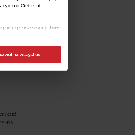
poboru
anymi od Ciebie lub
ki sposób przetwarzamy dane
h na
ezwól na wszystkie
e być
uacji
Wysokość
kacją),