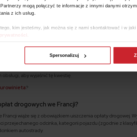
zwyczaj płatności dokonywane są w automatach na bramkach 
Partnerzy mogą połączyć te informacje z innymi danymi otrzym
 kredytowych.
nia z ich usług.
ktronicznego poboru opłat, który umożliwia przejazd przez
ia się. Wymaga to posiadania nadajnika (transpondera)
 tego, kim jesteśmy, jak można się z nami skontaktować i w ja
 prywatności
.
rozwiązanie, w którym opłaty pobierane są automatycznie na
jestracyjnych. Płatności można dokonać online lub w terminalac
Spersonalizuj
Z
których kategorii pojazdów, takich jak kampery, wysokość moż
y, co może skutkować naliczeniem wyższej stawki. W takiej syt
obsługi, aby wyjaśnić tę kwestię.
urowinieta
?
płat drogowych we Francji?
e Francji wiąże się z obowiązkiem uiszczenia opłaty drogowej. 
ści przejechanego odcinka, kategorii pojazdu (zgodnie z klasyfi
cinkiem autostrady.