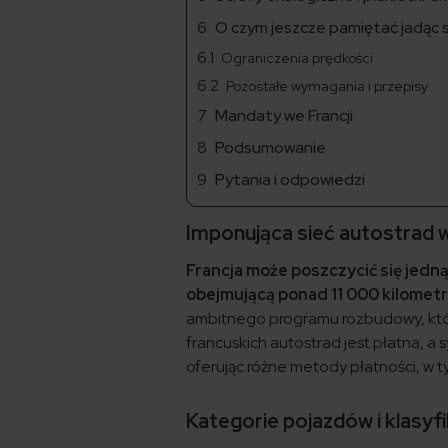
O czym jeszcze pamiętać jadąc
Ograniczenia prędkości
Pozostałe wymagania i przepisy
Mandaty we Francji
Podsumowanie
Pytania i odpowiedzi
Imponująca sieć autostrad w
Francja może poszczycić się jedn
obejmującą ponad 11 000 kilomet
ambitnego programu rozbudowy, który
francuskich autostrad jest płatna, a
oferując różne metody płatności, w t
Kategorie pojazdów i klasyfi