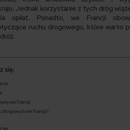
raju. Jednak korzystanie z tych dróg wiąże
nia opłat. Ponadto, we Francji obowi
otyczące ruchu drogowego, które warto 
dróż.
 się:
ncji
ja
ady we Francji
 drogowych we Francji?
t’Air