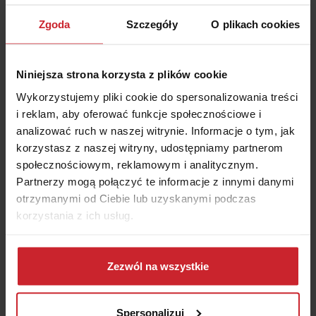
Zgoda
Szczegóły
O plikach cookies
Pytania i odpowiedzi
Niniejsza strona korzysta z plików cookie
Wykorzystujemy pliki cookie do spersonalizowania treści
Jak wybrać najlepsze ubezpieczenie
i reklam, aby oferować funkcje społecznościowe i
turystyczne?
analizować ruch w naszej witrynie. Informacje o tym, jak
korzystasz z naszej witryny, udostępniamy partnerom
społecznościowym, reklamowym i analitycznym.
Gdzie najlepiej kupić ubezpieczenie
Partnerzy mogą połączyć te informacje z innymi danymi
turystyczne?
otrzymanymi od Ciebie lub uzyskanymi podczas
korzystania z ich usług.
Jaka firma ubezpieczeniowa oferuje
najlepsze ubezpieczenie turystyczne?
Dowiedz się więcej na temat tego, kim jesteśmy, jak
można się z nami skontaktować i w jaki sposób
Zezwól na wszystkie
przetwarzamy dane osobowe w ramach
Polityki
prywatności
.
Spersonalizuj