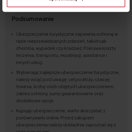
Podsumowanie
Ubezpieczenie turystyczne zapewnia ochronę w
razie nieprzewidzianych zdarzeń, takich jak
choroba, wypadek czy kradzież. Pokrywa koszty
leczenia, transportu, repatriacji, assistance i
innych usług.
Wybierając najlepsze ubezpieczenie turystyczne,
należy wziąć pod uwagę: cel podróży, czas jej
trwania, liczbę osób objętych ubezpieczeniem,
zakres ochrony, sumy gwarantowane oraz
dodatkowe opcje.
Kupując ubezpieczenie, warto skorzystać z
porównywarki online. Przed zakupem
ubezpieczenia należy dokładnie zapoznać się z
jego warunkami.