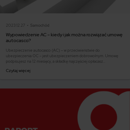
2023.12.27 •
Samochód
Wypowiedzenie AC – kiedy i jak można rozwiązać umowę
autocasco?
Ubezpieczenie autocasco (AC) – w przeciwieństwie do
ubezpieczenia OC – jest ubezpieczeniem dobrowolnym. Umowę
podpisujesz na 12 miesięcy, a składkę najczęściej opłacasz
jednorazowo. Co w przypadku, gdy udało Ci się znaleźć lepszą
Czytaj więcej
ofertę lub zdecydowałeś się sprzedać samochód w trakcie trwania
umowy? Sprawdź, w jakich sytuacjach ubezpieczenie AC wygasa
samo, a kiedy można odstąpić od umowy.