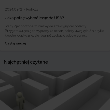
2024.09.12 •
Podróże
Jaką polisę wybrać lecąc do USA?
Stany Zjednoczone to niezwykle atrakcyjny cel podróży.
Przygotowując się do wyprawy za ocean, należy uwzględnić nie tylko
kwestie logistyczne, ale również zadbać o odpowiednie
ubezpieczenie. Wybór najlepszej polisy turystycznej do USA to must
Czytaj więcej
have w razie nieprzewidzianych zdarzeń podczas pobytu. Jak
dobrać optymalną ochronę? Jakie składowe powinna zawierać
dobra polisa ubezpieczeniowa? Ile kosztuje?
Najchętniej czytane