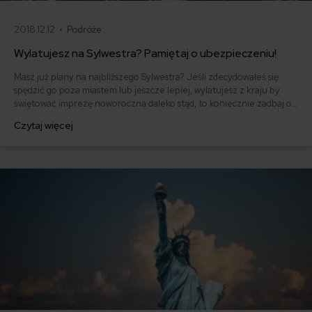
2018.12.12 •
Podróże
Wylatujesz na Sylwestra? Pamiętaj o ubezpieczeniu!
Masz już plany na najbliższego Sylwestra? Jeśli zdecydowałeś się
spędzić go poza miastem lub jeszcze lepiej, wylatujesz z kraju by
świętować imprezę noworoczną daleko stąd, to koniecznie zadbaj o
ubezpieczenie turystyczne. Uważasz, że to błahostka? Jesteś w
Czytaj więcej
błędzie! Dobra polisa może ochronić nie tylko Twoje zdrowie, ale
również portfel. Jakie ubezpieczenie na Sylwestra kupić?