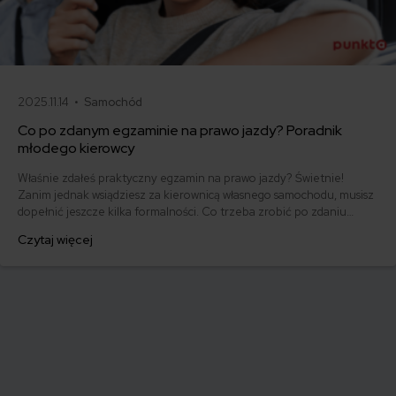
2025.11.14 •
Samochód
Co po zdanym egzaminie na prawo jazdy? Poradnik
młodego kierowcy
Właśnie zdałeś praktyczny egzamin na prawo jazdy? Świetnie!
Zanim jednak wsiądziesz za kierownicą własnego samochodu, musisz
dopełnić jeszcze kilka formalności. Co trzeba zrobić po zdaniu
egzaminu na prawo jazdy? Poznaj praktyczne wskazówki, dzięki
Czytaj więcej
którym szybko załatwisz sprawy urzędowe i będziesz mógł prowadzić
swoje auto.