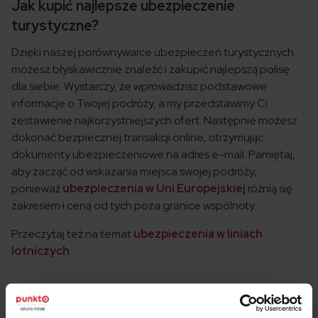
Jak kupić najlepsze ubezpieczenie
turystyczne?
Dzięki naszej porównywarce ubezpieczeń turystycznych
możesz błyskawicznie znaleźć i zakupić najlepszą polisę
dla siebie. Wystarczy, że wprowadzisz podstawowe
informacje o Twojej podróży, a my przedstawimy Ci
zestawienie najkorzystniejszych ofert. Następnie możesz
dokonać bezpiecznej transakcji online, otrzymując
dokumenty ubezpieczeniowe na adres e-mail. Pamiętaj,
aby zacząć od wskazania miejsca swojej podróży,
ponieważ
ubezpieczenia w Uni Europejskiej
różnią się
zakresem i ceną od tych poza granice wspólnoty.
Przeczytaj też na temat
ubezpieczenia w liniach
lotniczych
.