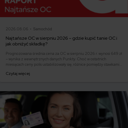
2026.08.06 •
Samochód
Najtańsze OC w sierpniu 2026 – gdzie kupić tanie OC i
jak obniżyć składkę?
Prognozowana średnia cena za OC w sierpniu 2026 r. wynosi 649 zł
– wynika z wewnętrznych danych Punkty. Choć w ostatnich
miesiącach ceny polis ustabilizowały się, różnice pomiędzy stawkami
za ubezpieczenie są ogromne. Jedni płacą zaledwie nieco ponad
Czytaj więcej
500 zł, inni – powyżej 1500 zł. Gdzie znaleźć najtańsze OC w Polsce
i jak obniżyć koszty ubezpieczenia samochodu? Odpowiadamy na
podstawie najnowszych danych z rynku.