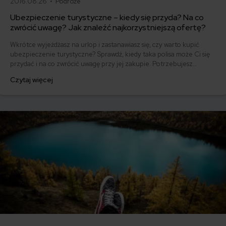
2016.08.26 •
Podróże
Ubezpieczenie turystyczne – kiedy się przyda? Na co
zwrócić uwagę? Jak znaleźć najkorzystniejszą ofertę?
Wkrótce wyjeżdżasz na urlop i zastanawiasz się, czy warto kupić
ubezpieczenie turystyczne? Sprawdź, kiedy taka polisa może Ci się
przydać i na co zwrócić uwagę przy jej zakupie. Potrzebujesz
pomocy? Skontaktuj się z doradcą mfind, z którym wybierzesz
Czytaj więcej
najlepsze ubezpieczenie turystyczne.