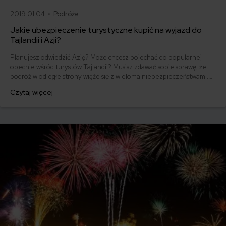
2019.01.04 •
Podróże
Jakie ubezpieczenie turystyczne kupić na wyjazd do
Tajlandii i Azji?
Planujesz odwiedzić Azję? Może chcesz pojechać do popularnej
obecnie wśród turystów Tajlandii? Musisz zdawać sobie sprawę, że
podróż w odległe strony wiąże się z wieloma niebezpieczeństwami.
Dobre ubezpieczenie turystyczne to absolutna podstawa przy
Czytaj więcej
takiej wyprawie. Na co zwrócić szczególną uwagę, wybierając
ubezpieczenie? Jaką polisę kupić? Wszystkie te wątpliwości staramy
się wyjaśnić w artykule!