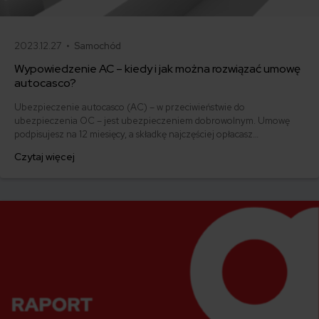
2023.12.27 •
Samochód
Wypowiedzenie AC – kiedy i jak można rozwiązać umowę
autocasco?
Ubezpieczenie autocasco (AC) – w przeciwieństwie do
ubezpieczenia OC – jest ubezpieczeniem dobrowolnym. Umowę
podpisujesz na 12 miesięcy, a składkę najczęściej opłacasz
jednorazowo. Co w przypadku, gdy udało Ci się znaleźć lepszą
Czytaj więcej
ofertę lub zdecydowałeś się sprzedać samochód w trakcie trwania
umowy? Sprawdź, w jakich sytuacjach ubezpieczenie AC wygasa
samo, a kiedy można odstąpić od umowy.