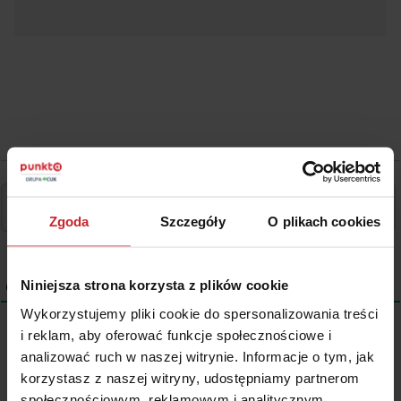
Zgoda
Szczegóły
O plikach cookies
Niniejsza strona korzysta z plików cookie
0
KOMENTARZE
Wykorzystujemy pliki cookie do spersonalizowania treści
i reklam, aby oferować funkcje społecznościowe i
analizować ruch w naszej witrynie. Informacje o tym, jak
Wszystkie treści prezentowane na łamach niniejszej witryny
korzystasz z naszej witryny, udostępniamy partnerom
internetowej mają charakter wyłącznie informacyjno-edukacyjny,
społecznościowym, reklamowym i analitycznym.