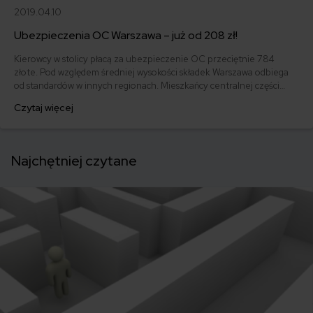
2019.04.10
Ubezpieczenia OC Warszawa – już od 208 zł!
Kierowcy w stolicy płacą za ubezpieczenie OC przeciętnie 784
złote. Pod względem średniej wysokości składek Warszawa odbiega
od standardów w innych regionach. Mieszkańcy centralnej części
Polski wciąż mają jednak szansę na znalezienie polisy poniżej 400
Czytaj więcej
złotych. W 2020 r. najtańsze OC w Warszawie wykupił 48-letni
właściciel Fiata 126p z 1989 roku i zapłacił za nie jedynie 208 zł.
Najchętniej czytane