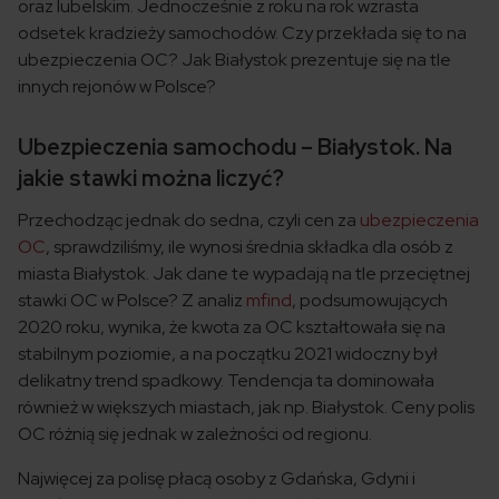
oraz lubelskim. Jednocześnie z roku na rok wzrasta
odsetek kradzieży samochodów. Czy przekłada się to na
ubezpieczenia OC? Jak Białystok prezentuje się na tle
innych rejonów w Polsce?
Ubezpieczenia samochodu – Białystok. Na
jakie stawki można liczyć?
Przechodząc jednak do sedna, czyli cen za
ubezpieczenia
OC
, sprawdziliśmy, ile wynosi średnia składka dla osób z
miasta Białystok. Jak dane te wypadają na tle przeciętnej
stawki OC w Polsce? Z analiz
mfind
, podsumowujących
2020 roku, wynika, że kwota za OC kształtowała się na
stabilnym poziomie, a na początku 2021 widoczny był
delikatny trend spadkowy. Tendencja ta dominowała
również w większych miastach, jak np. Białystok. Ceny polis
OC różnią się jednak w zależności od regionu.
Najwięcej za polisę płacą osoby z Gdańska, Gdyni i