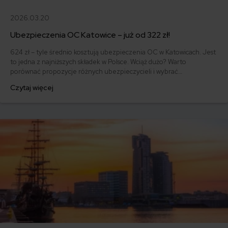
2026.03.20
Ubezpieczenia OC Katowice – już od 322 zł!
624 zł – tyle średnio kosztują ubezpieczenia OC w Katowicach. Jest
to jedna z najniższych składek w Polsce. Wciąż dużo? Warto
porównać propozycje różnych ubezpieczycieli i wybrać
najkorzystniejszą ofertę. W zeszłym roku najtańsze OC znalazła 55-
Czytaj więcej
letnia posiadaczka Renault Clio IV z 2018 r. Na polisę samochodową
wydała ona jedynie 322 złote.