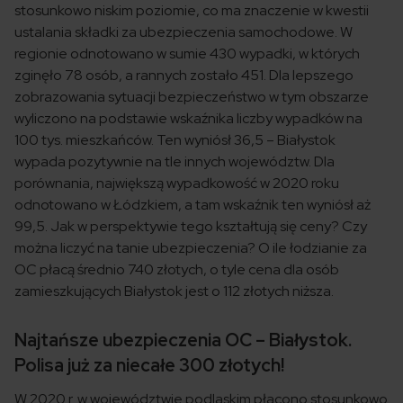
stosunkowo niskim poziomie, co ma znaczenie w kwestii
ustalania składki za ubezpieczenia samochodowe. W
regionie odnotowano w sumie 430 wypadki, w których
zginęło 78 osób, a rannych zostało 451. Dla lepszego
zobrazowania sytuacji bezpieczeństwo w tym obszarze
wyliczono na podstawie wskaźnika liczby wypadków na
100 tys. mieszkańców. Ten wyniósł 36,5 – Białystok
wypada pozytywnie na tle innych województw. Dla
porównania, największą wypadkowość w 2020 roku
odnotowano w Łódzkiem, a tam wskaźnik ten wyniósł aż
99,5. Jak w perspektywie tego kształtują się ceny? Czy
można liczyć na tanie ubezpieczenia? O ile łodzianie za
OC płacą średnio 740 złotych, o tyle cena dla osób
zamieszkujących Białystok jest o 112 złotych niższa.
Najtańsze ubezpieczenia OC – Białystok.
Polisa już za niecałe 300 złotych!
W 2020 r. w województwie podlaskim płacono stosunkowo