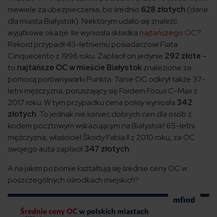
niewiele za ubezpieczenia, bo średnio
628 złotych
(dane
dla miasta Białystok). Niektórym udało się znaleźć
wyjątkowe okazje. Ile wyniosła składka
najtańszego OC
?
Rekord przypadł 43-letniemu posiadaczowi Fiata
Cinquecento z 1996 roku. Zapłacił on jedynie
292 złote
–
to
najtańsze OC w mieście Białystok
znalezione za
pomocą porównywarki Punkta. Tanie OC odkrył także 37-
letni mężczyzna, poruszający się Fordem Focus C-Max z
2017 roku. W tym przypadku cena polisy wyniosła
342
złotych
. To jednak nie koniec dobrych cen dla osób z
kodem pocztowym wskazującym na Białystok! 65-letni
mężczyzna, właściciel Škody Fabia II z 2010 roku, za OC
swojego auta zapłacił
347 złotych
.
A na jakim poziomie kształtują się średnie ceny OC w
poszczególnych ośrodkach miejskich?