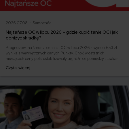
2026.07.08 •
Samochód
Najtańsze OC w lipcu 2026 – gdzie kupić tanie OC i jak
obniżyć składkę?
Prognozowana średnia cena za OC w lipcu 2026 r. wynosi 653 zł –
wynika z wewnętrznych danych Punkty. Choć w ostatnich
miesiącach ceny polis ustabilizowały się, różnice pomiędzy stawkami
za ubezpieczenie są ogromne. Jedni płacą zaledwie nieco ponad
Czytaj więcej
500 zł, inni – więcej niż 1500 zł. Gdzie znaleźć najtańsze OC w
Polsce i jak obniżyć koszty ubezpieczenia samochodu?
Odpowiadamy na podstawie najnowszych danych z rynku.