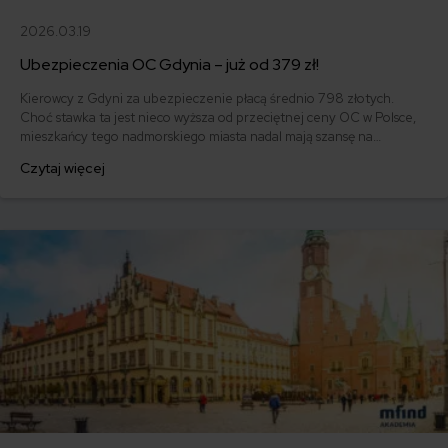
2026.03.19
Ubezpieczenia OC Gdynia – już od 379 zł!
Kierowcy z Gdyni za ubezpieczenie płacą średnio 798 złotych.
Choć stawka ta jest nieco wyższa od przeciętnej ceny OC w Polsce,
mieszkańcy tego nadmorskiego miasta nadal mają szansę na
ubezpieczenie samochodu poniżej 500 złotych. Z danych mfind
Czytaj więcej
wynika, że najtańsze ubezpieczenie OC przypadło 52-letniemu
właścicielowi Mercedesa Benz 300 D, który zapłacił 379 złotych!