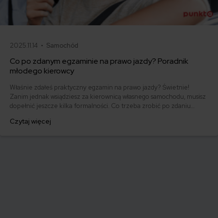
2025.11.14 •
Samochód
Co po zdanym egzaminie na prawo jazdy? Poradnik
młodego kierowcy
Właśnie zdałeś praktyczny egzamin na prawo jazdy? Świetnie!
Zanim jednak wsiądziesz za kierownicą własnego samochodu, musisz
dopełnić jeszcze kilka formalności. Co trzeba zrobić po zdaniu
egzaminu na prawo jazdy? Poznaj praktyczne wskazówki, dzięki
Czytaj więcej
którym szybko załatwisz sprawy urzędowe i będziesz mógł prowadzić
swoje auto.