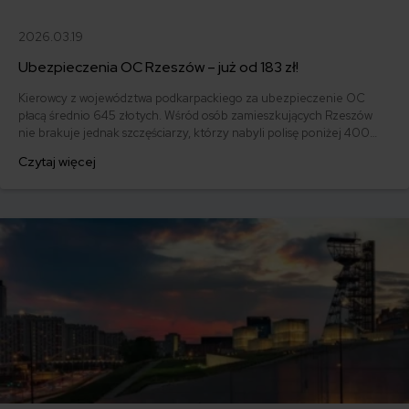
2026.03.19
Ubezpieczenia OC Rzeszów – już od 183 zł!
Kierowcy z województwa podkarpackiego za ubezpieczenie OC
płacą średnio 645 złotych. Wśród osób zamieszkujących Rzeszów
nie brakuje jednak szczęściarzy, którzy nabyli polisę poniżej 400
złotych. W 2020 r. najtańsze OC zdobył 68-letni właściciel Fiata
Czytaj więcej
126p FL roku 1989. Za OC zapłacił on tylko 183 zł.