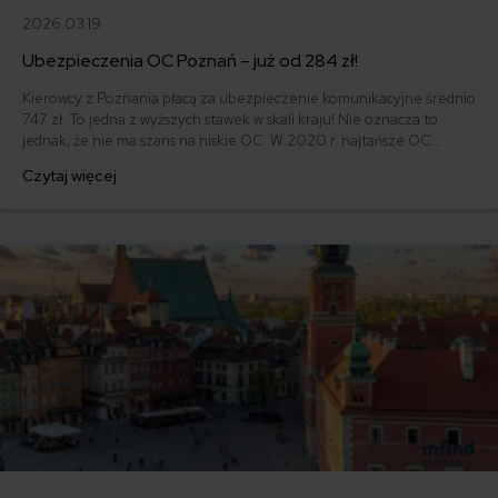
2026.03.19
Ubezpieczenia OC Poznań – już od 284 zł!
Kierowcy z Poznania płacą za ubezpieczenie komunikacyjne średnio
747 zł. To jedna z wyższych stawek w skali kraju! Nie oznacza to
jednak, że nie ma szans na niskie OC. W 2020 r. najtańsze OC
przypadło 32-letniemu właścicielowi Fiata 126 EL z 1989 roku, który
Czytaj więcej
zapłacił za polisę 284 zł. To nie wszystkie okazyjne oferty, jakie
udało się znaleźć osobom zamieszkującym Poznań.