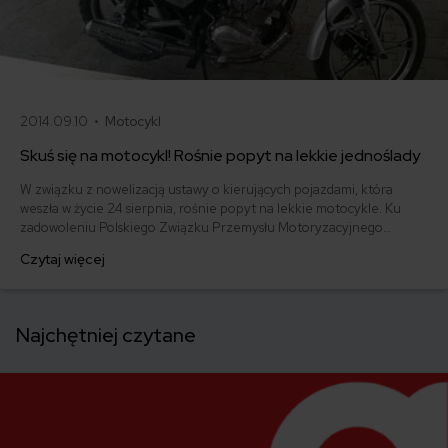
2014.09.10 •
Motocykl
Skuś się na motocykl! Rośnie popyt na lekkie jednoślady
W związku z nowelizacją ustawy o kierujących pojazdami, która
weszła w życie 24 sierpnia, rośnie popyt na lekkie motocykle. Ku
zadowoleniu Polskiego Związku Przemysłu Motoryzacyjnego
sprzedaż jednośladów o pojemności 125 cm3 podciągnęła w zeszłym
Czytaj więcej
miesiącu statystyki rynku tego rodzaju pojazdów.
Najchętniej czytane