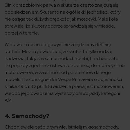
Silnik oraz zbiornik paliwa w skuterze często znajdują się
pod siedzeniem. Skuter to na ogół lekki jednoślad, który
nie osiąga tak dużych prędkości jak motocykl. Małe koła
sprawiają, że skutery dobrze sprawdzają się w mieście,
gorzej w terenie.
W prawie o ruchu drogowym nie znajdziemy definicji
skutera. Można powiedzieć, że skuter to tylko rodzaj
nadwozia, tak jak w samochodach kombi, hatchback itd.
Te pojazdy zgodnie z ustawą zaliczane są do motocykli lub
motorowerów, w zależności od parametrów danego
modelu. I tak designerska Vespa Primavera o pojemności
silnika 49 cm3 z punktu widzenia prawa jest motorowerem,
więc do jej prowadzenia wystarczy prawo jazdy kategorii
AM.
4. Samochody?
Choć niewiele osób o tym wie, istnieją mikrosamochody,