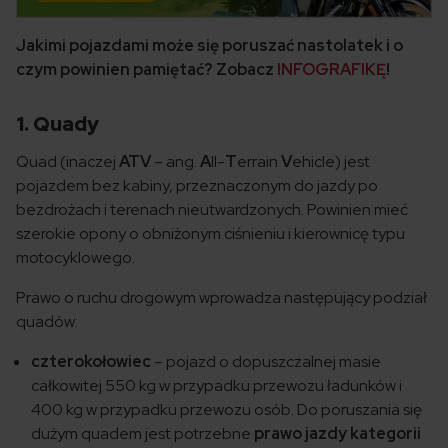
Jakimi pojazdami może się poruszać nastolatek i o
czym powinien pamiętać? Zobacz
INFOGRAFIKĘ
!
1. Quady
Quad (inaczej
ATV
– ang.
A
ll-
T
errain
V
ehicle) jest
pojazdem bez kabiny, przeznaczonym do jazdy po
bezdrożach i terenach nieutwardzonych. Powinien mieć
szerokie opony o obniżonym ciśnieniu i kierownicę typu
motocyklowego.
Prawo o ruchu drogowym wprowadza następujący podział
quadów:
czterokołowiec
– pojazd o dopuszczalnej masie
całkowitej 550 kg w przypadku przewozu ładunków i
400 kg w przypadku przewozu osób. Do poruszania się
dużym quadem jest potrzebne
prawo jazdy kategorii