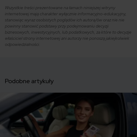
Wszystkie treści prezentowane na łamach niniejszej witryny
internetowej mają charakter wyłącznie informacyjno-edukacyjny,
stanowiąc wyraz osobistych poglądów ich autora/ów oraz nie nie
powinny stanowić podstawy przy podejmowaniu decyzji
biznesowych, inwestycyjnych, lub podatkowych, za które to decyzje
właściciel strony internetowej ani autorzy nie ponoszą jakiejkolwiek
odpowiedzialności.
Podobne artykuły