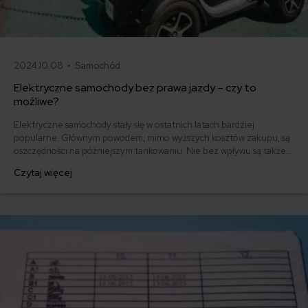
2024.10.08 •
Samochód
Elektryczne samochody bez prawa jazdy – czy to
możliwe?
Elektryczne samochody stały się w ostatnich latach bardziej
popularne. Głównym powodem, mimo wyższych kosztów zakupu, są
oszczędności na późniejszym tankowaniu. Nie bez wpływu są także
rządowe i unijne zachęty i benefity dla właścicieli aut z napędem
Czytaj więcej
proekologicznym. Czy można jednak prowadzić popularne elektryki
bez posiadania prawa jazdy? Przyjrzyjmy się kwestii, która w
ostatnim czasie nurtuje Internautów.