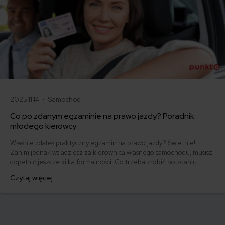
2025.11.14 •
Samochód
Co po zdanym egzaminie na prawo jazdy? Poradnik
młodego kierowcy
Właśnie zdałeś praktyczny egzamin na prawo jazdy? Świetnie!
Zanim jednak wsiądziesz za kierownicą własnego samochodu, musisz
dopełnić jeszcze kilka formalności. Co trzeba zrobić po zdaniu
egzaminu na prawo jazdy? Poznaj praktyczne wskazówki, dzięki
Czytaj więcej
którym szybko załatwisz sprawy urzędowe i będziesz mógł prowadzić
swoje auto.