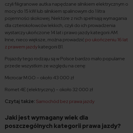
czyli filigranowe autka napędzane silnikiem elektrycznym o
mocy do 15 kW lub silnikiem spalinowym do 1 litra
pojemności skokowej. Niektóre z nich spełniają wymagania
dla czterokołowców lekkich, czyli do ich prowadzenia
wystarczy ukończone 14 lat i prawo jazdy kategorii AM.
Inne, nieco większe, można prowadzić
po ukończeniu 16 lat
z prawem jazdy
kategorii B1.
Pojazdy tego rodzaju są w Polsce bardzo mało popularne
przede wszystkim ze względu na cenę:
Microcar M.GO – około 43 000 zł
Romet 4E (elektryczny) – około 32 000 zł
Czytaj także:
Samochód bez prawa jazdy
Jaki jest wymagany wiek dla
poszczególnych kategorii prawa jazdy?