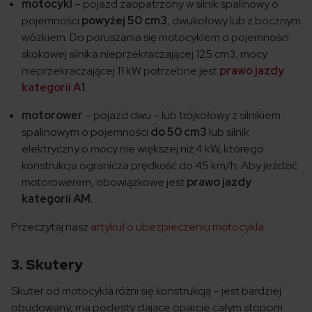
motocykl
– pojazd zaopatrzony w silnik spalinowy o
pojemności
powyżej 50 cm3
, dwukołowy lub z bocznym
wózkiem. Do poruszania się motocyklem o pojemności
skokowej silnika nieprzekraczającej 125 cm3, mocy
nieprzekraczającej 11 kW potrzebne jest
prawo jazdy
kategorii A
1
.
motorower
– pojazd dwu – lub trójkołowy z silnikiem
spalinowym o pojemności
do 50 cm3
lub silnik
elektryczny o mocy nie większej niż 4 kW, którego
konstrukcja ogranicza prędkość do 45 km/h. Aby jeździć
motorowerem, obowiązkowe jest
prawo jazdy
kategorii AM.
Przeczytaj nasz
artykuł o ubezpieczeniu motocykla
.
3. Skutery
Skuter od motocykla różni się konstrukcją – jest bardziej
obudowany, ma podesty dające oparcie całym stopom.