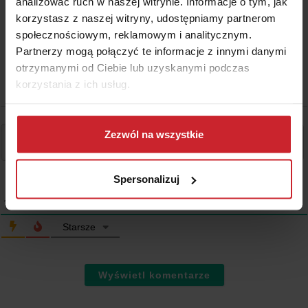
analizować ruch w naszej witrynie. Informacje o tym, jak
korzystasz z naszej witryny, udostępniamy partnerom
społecznościowym, reklamowym i analitycznym.
Partnerzy mogą połączyć te informacje z innymi danymi
otrzymanymi od Ciebie lub uzyskanymi podczas
korzystania z ich usług.
Dowiedz się więcej na temat tego, kim jesteśmy, jak
można się z nami skontaktować i w jaki sposób
Zezwól na wszystkie
przetwarzamy dane osobowe w ramach
Polityki
prywatności
.
Spersonalizuj
11
KOMENTARZE
Starsze
Wyświetl komentarze