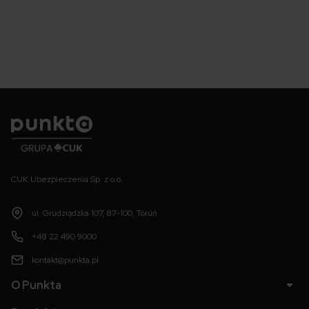
Punkta
CUK Ubezpieczenia Sp. z o.o.
ul. Grudziądzka 107, 87-100, Toruń
+48 22 490 9000
kontakt@punkta.pl
O Punkta