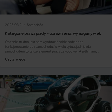
2025.03.21 •
Samochód
Kategorie prawa jazdy – uprawnienia, wymagany wiek
Obecnie trudno jest nam wyobrazić sobie codzienne
funkcjonowanie bez samochodu. W wielu sytuacjach jazda
samochodem to także element pracy zawodowej. A jeśli mamy
pojazd, to musimy mieć też uprawnienia do jego prowadzenia. I tym
Czytaj więcej
zajmiemy się w dzisiejszym artykule. Przymierzasz się do zrobienia
"prawka"? Sprawdź, jakie są najpopularniejsze kategorie prawa jazdy
i jaki wiek trzeba osiągnąć, aby zdobyć uprawnienia.