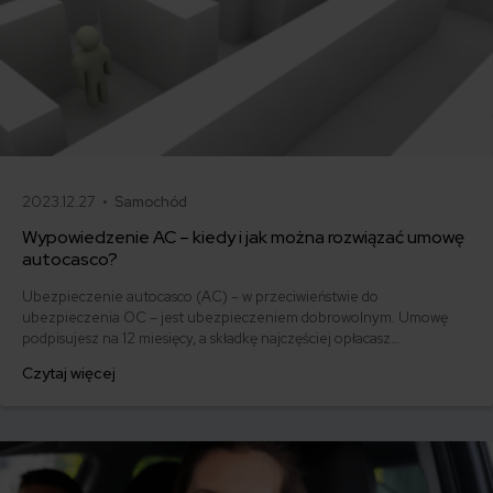
2023.12.27 •
Samochód
Wypowiedzenie AC – kiedy i jak można rozwiązać umowę
autocasco?
Ubezpieczenie autocasco (AC) – w przeciwieństwie do
ubezpieczenia OC – jest ubezpieczeniem dobrowolnym. Umowę
podpisujesz na 12 miesięcy, a składkę najczęściej opłacasz
jednorazowo. Co w przypadku, gdy udało Ci się znaleźć lepszą
Czytaj więcej
ofertę lub zdecydowałeś się sprzedać samochód w trakcie trwania
umowy? Sprawdź, w jakich sytuacjach ubezpieczenie AC wygasa
samo, a kiedy można odstąpić od umowy.