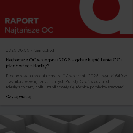
2026.08.06 •
Samochód
Najtańsze OC w sierpniu 2026 – gdzie kupić tanie OC i
jak obniżyć składkę?
Prognozowana średnia cena za OC w sierpniu 2026 r. wynosi 649 zł
– wynika z wewnętrznych danych Punkty. Choć w ostatnich
miesiącach ceny polis ustabilizowały się, różnice pomiędzy stawkami
za ubezpieczenie są ogromne. Jedni płacą zaledwie nieco ponad
Czytaj więcej
500 zł, inni – powyżej 1500 zł. Gdzie znaleźć najtańsze OC w Polsce
i jak obniżyć koszty ubezpieczenia samochodu? Odpowiadamy na
podstawie najnowszych danych z rynku.