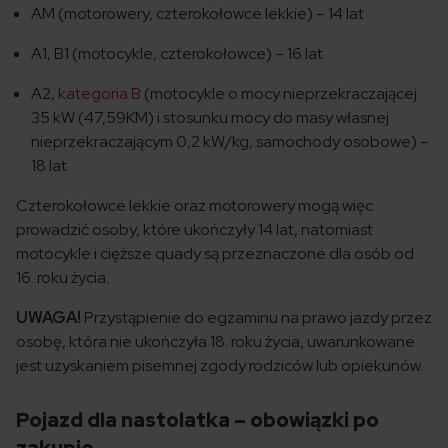
AM (motorowery, czterokołowce lekkie) – 14 lat
A1, B1 (motocykle, czterokołowce) – 16 lat
A2,
kategoria B
(motocykle o mocy nieprzekraczającej
35 kW (47,59KM) i stosunku mocy do masy własnej
nieprzekraczającym 0,2 kW/kg, samochody osobowe) –
18 lat
Czterokołowce lekkie oraz motorowery mogą więc
prowadzić osoby, które ukończyły 14 lat, natomiast
motocykle i cięższe quady są przeznaczone dla osób od
16. roku życia.
UWAGA!
Przystąpienie do egzaminu na prawo jazdy przez
osobę, która nie ukończyła 18. roku życia, uwarunkowane
jest uzyskaniem pisemnej zgody rodziców lub opiekunów.
Pojazd dla nastolatka – obowiązki po