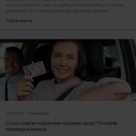
ubezpieczenia OC – jest ubezpieczeniem dobrowolnym. Umowę
podpisujesz na 12 miesięcy, a składkę najczęściej opłacasz
jednorazowo. Co w przypadku, gdy udało Ci się znaleźć lepszą
Czytaj więcej
ofertę lub zdecydowałeś się sprzedać samochód w trakcie trwania
umowy? Sprawdź, w jakich sytuacjach ubezpieczenie AC wygasa
samo, a kiedy można odstąpić od umowy.
2025.11.14 •
Samochód
Co po zdanym egzaminie na prawo jazdy? Poradnik
młodego kierowcy