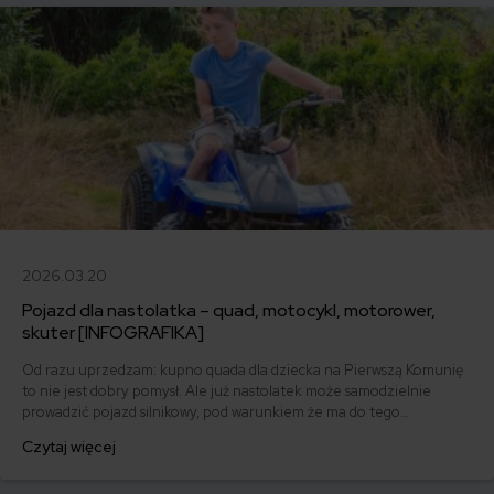
2026.03.20
Pojazd dla nastolatka – quad, motocykl, motorower,
skuter [INFOGRAFIKA]
Od razu uprzedzam: kupno quada dla dziecka na Pierwszą Komunię
to nie jest dobry pomysł. Ale już nastolatek może samodzielnie
prowadzić pojazd silnikowy, pod warunkiem że ma do tego
uprawnienia. Akademia mfind przygotowała dla Ciebie zestawienie
Czytaj więcej
praktycznych informacji o tym, jakimi pojazdami mogą jeździć młodzi
ludzie, którzy nie ukończyli 18. roku życia i jakie uprawnienia muszą