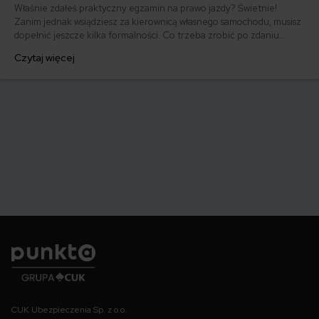
Właśnie zdałeś praktyczny egzamin na prawo jazdy? Świetnie!
Zanim jednak wsiądziesz za kierownicą własnego samochodu, musisz
dopełnić jeszcze kilka formalności. Co trzeba zrobić po zdaniu
egzaminu na prawo jazdy? Poznaj praktyczne wskazówki, dzięki
Czytaj więcej
którym szybko załatwisz sprawy urzędowe i będziesz mógł prowadzić
swoje auto.
Punkta
CUK Ubezpieczenia Sp. z o.o.