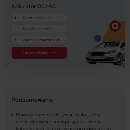
Kalkulator
OC i AC
1
Porównaj w 5 minut
2
Kup ubezpieczenie
3
Zaoszczędź
nawet 50%
Oblicz składkę
Podsumowanie
Prawo jazdy może otrzymać osoba, która
ukończyła wymagany w przypadku danej
kategorii wiek, a także nie ma przeciwwskazań