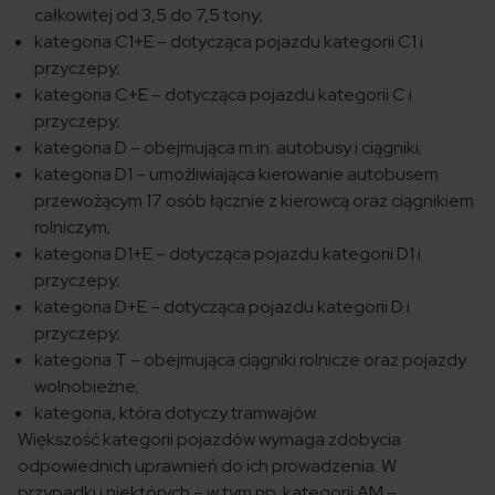
całkowitej od 3,5 do 7,5 tony;
kategoria C1+E – dotycząca pojazdu kategorii C1 i
przyczepy;
kategoria C+E – dotycząca pojazdu kategorii C i
przyczepy;
kategoria D – obejmująca m.in. autobusy i ciągniki;
kategoria D1 – umożliwiająca kierowanie autobusem
przewożącym 17 osób łącznie z kierowcą oraz ciągnikiem
rolniczym;
kategoria D1+E – dotycząca pojazdu kategorii D1 i
przyczepy;
kategoria D+E – dotycząca pojazdu kategorii D i
przyczepy;
kategoria T – obejmująca ciągniki rolnicze oraz pojazdy
wolnobieżne;
kategoria, która dotyczy tramwajów.
Większość kategorii pojazdów wymaga zdobycia
odpowiednich uprawnień do ich prowadzenia. W
przypadku niektórych – w tym np. kategorii AM –