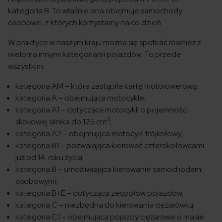
kategoria B. To właśnie ona obejmuje samochody
osobowe, z których korzystamy na co dzień.
W praktyce w naszym kraju można się spotkać również z
wieloma innymi kategoriami pojazdów. To przede
wszystkim:
kategoria AM – która zastąpiła kartę motorowerową;
kategoria A – obejmująca motocykle;
kategoria A1 – dotycząca motocykli o pojemności
3
skokowej silnika do 125 cm
;
kategoria A2 – obejmująca motocykl trójkołowy;
kategoria B1 – pozwalająca kierować czterokołowcami
już od 14. roku życia;
kategoria B – umożliwiająca kierowanie samochodami
osobowymi;
kategoria B+E – dotycząca zespołów pojazdów;
kategoria C – niezbędna do kierowania ciężarówką;
kategoria C1 – obejmująca pojazdy ciężarowe o masie