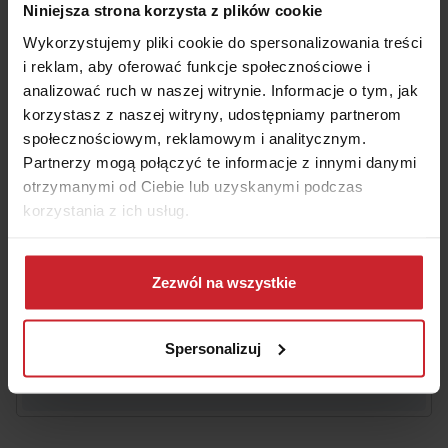
Niniejsza strona korzysta z plików cookie
Wykorzystujemy pliki cookie do spersonalizowania treści
Numer rejestracyjny pojazdu
i reklam, aby oferować funkcje społecznościowe i
analizować ruch w naszej witrynie. Informacje o tym, jak
korzystasz z naszej witryny, udostępniamy partnerom
społecznościowym, reklamowym i analitycznym.
Data urodzenia właściciela pojazdu
Partnerzy mogą połączyć te informacje z innymi danymi
otrzymanymi od Ciebie lub uzyskanymi podczas
korzystania z ich usług.
Akceptuję
Regulamin
świadczenia usług drogą
elektroniczną i zawierania umów na odległość oraz
Dowiedz się więcej na temat tego, kim jesteśmy, jak
Informacje
o multiagencie i administratorze danych.
można się z nami skontaktować i w jaki sposób
Zezwól na wszystkie
przetwarzamy dane osobowe w ramach
Polityki
prywatności
.
OBLICZ SKŁADKĘ OC/AC
Spersonalizuj