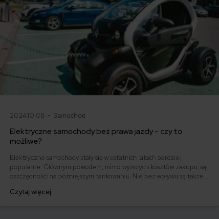
2024.10.08 •
Samochód
Elektryczne samochody bez prawa jazdy – czy to
możliwe?
Elektryczne samochody stały się w ostatnich latach bardziej
popularne. Głównym powodem, mimo wyższych kosztów zakupu, są
oszczędności na późniejszym tankowaniu. Nie bez wpływu są także
rządowe i unijne zachęty i benefity dla właścicieli aut z napędem
Czytaj więcej
proekologicznym. Czy można jednak prowadzić popularne elektryki
bez posiadania prawa jazdy? Przyjrzyjmy się kwestii, która w
ostatnim czasie nurtuje Internautów.