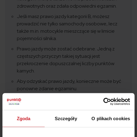
zdrowotnych oraz zdała odpowiedni egzamin.
Jeśli masz prawo jazdy kategorii B, możesz
prowadzić nie tylko samochody osobowe, lecz
także m.in. motocykle mieszczące się w limicie
pojemności silnika.
Prawo jazdy może zostać odebrane. Jedną z
częstszych przyczyn takiej sytuacji jest
przekroczenie dopuszczalnej liczby punktów
karnych.
Aby odzyskać prawo jazdy, konieczne może być
ponowne zdanie egzaminu.
Zgoda
Szczegóły
O plikach cookies
Oszczędź na
OC/AC
– wyceń i kup w 2 minuty