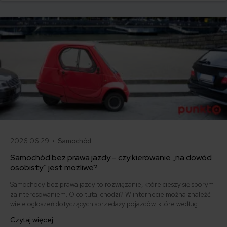
2026.06.29 •
Samochód
Samochód bez prawa jazdy – czy kierowanie „na dowód
osobisty” jest możliwe?
Samochody bez prawa jazdy to rozwiązanie, które cieszy się sporym
zainteresowaniem. O co tutaj chodzi? W internecie można znaleźć
wiele ogłoszeń dotyczących sprzedaży pojazdów, które według
sprzedających, można prowadzić bez dokumentu uprawniającego do
Czytaj więcej
poruszania się na drogach, czyli prawa jazdy. Co na to przepisy? Jak