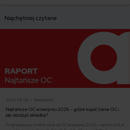
to wygląda w świetle prawa? Czy istnieje w ogóle coś takiego jak
auto bez prawa jazdy? Sprawdzamy.
Najchętniej czytane
2026.08.06 •
Samochód
Najtańsze OC w sierpniu 2026 – gdzie kupić tanie OC i
jak obniżyć składkę?
Prognozowana średnia cena za OC w sierpniu 2026 r. wynosi 649 zł