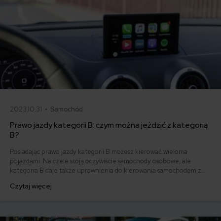
2023.10.31 •
Samochód
Prawo jazdy kategorii B: czym można jeździć z kategorią
B?
Posiadając prawo jazdy kategorii B możesz kierować wieloma
pojazdami. Na czele stoją oczywiście samochody osobowe, ale
kategoria B daje także uprawnienia do kierowania samochodem z
przyczepą, motocyklem, czterokołowcem czy nawet ciągnikiem. W
Czytaj więcej
przypadku każdego z nich obowiązują jednak pewne obostrzenia.
Przedstawiamy mini kompendium wiedzy, jaką musisz mieć
posiadając prawo jazdy kategorii B!