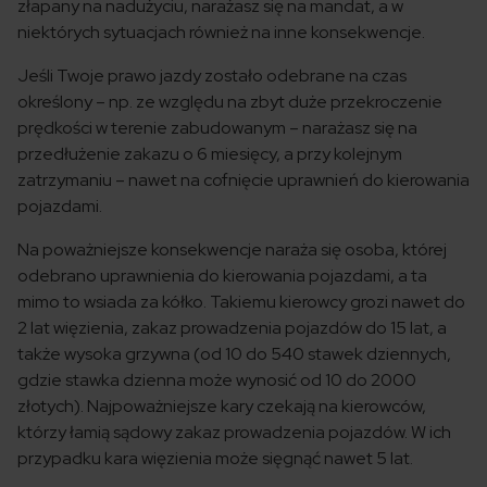
złapany na nadużyciu, narażasz się na mandat, a w
niektórych sytuacjach również na inne konsekwencje.
Jeśli Twoje prawo jazdy zostało odebrane na czas
określony – np. ze względu na zbyt duże przekroczenie
prędkości w terenie zabudowanym – narażasz się na
przedłużenie zakazu o 6 miesięcy, a przy kolejnym
zatrzymaniu – nawet na cofnięcie uprawnień do kierowania
pojazdami.
Na poważniejsze konsekwencje naraża się osoba, której
odebrano uprawnienia do kierowania pojazdami, a ta
mimo to wsiada za kółko. Takiemu kierowcy grozi nawet do
2 lat więzienia, zakaz prowadzenia pojazdów do 15 lat, a
także wysoka grzywna (od 10 do 540 stawek dziennych,
gdzie stawka dzienna może wynosić od 10 do 2000
złotych). Najpoważniejsze kary czekają na kierowców,
którzy łamią sądowy zakaz prowadzenia pojazdów. W ich
przypadku kara więzienia może sięgnąć nawet 5 lat.