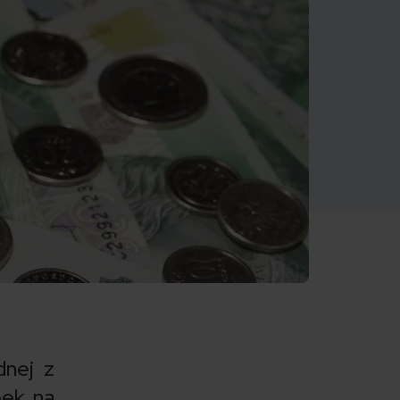
dnej z
bek na