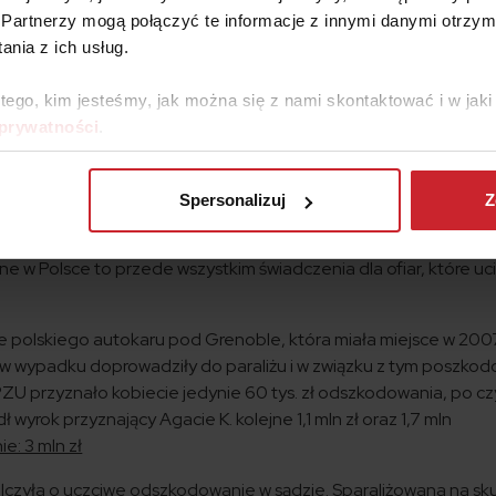
terrorystycznymi. W ogromnych sumach odszkodowań kryją się
Partnerzy mogą połączyć te informacje z innymi danymi otrzym
za straty społeczne, moralne i ekonomiczne.
nia z ich usług.
2005 rok – suma wypłaconych odszkodowań:
130 mld $
 tego, kim jesteśmy, jak można się z nami skontaktować i w ja
 Islandii, 2010 rok – suma wypłaconych odszkodowań:
3,4 mld $
 prywatności
.
01 rok – suma wypłaconych odszkodowań:
40 mld $
Spersonalizuj
Z
 Polsce to przede wszystkim świadczenia dla ofiar, które uci
ie polskiego autokaru pod Grenoble, która miała miejsce w 2007
w wypadku doprowadziły do paraliżu i w związku z tym poszko
 PZU przyznało kobiecie jedynie 60 tys. zł odszkodowania, po c
 wyrok przyznający Agacie K. kolejne 1,1 mln zł oraz 1,7 mln
: 3 mln zł
lczyła o uczciwe odszkodowanie w sądzie. Sparaliżowana na sk