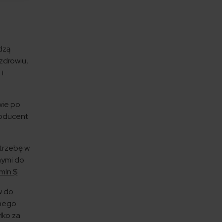
dzą
zdrowiu,
 i
wie po
producent
otrzebę w
nymi do
mln $
w do
anego
lko za