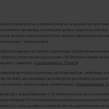
rdziej bezczelne pozwy o odszkodowania na wysokie sumy prowa
onsumenci nie wiedzą, że kawa jest gorąca, papierosy szkodzą 
ycznie spada w obliczu szkód, które określa najbardziej pojemna
za kluczowa – straty moralne.
ostał zobowiązany do zapłaty ogromnego odszkodowania wdo
 dziennie i zmarł na raka płuc w wieku 36 lat) która uznała, że 
wiązane z paleniem.
Odszkodowanie: 23 mld $
mała się muszla klozetowa, na której siedział, załatwiając p
c się nie stało, ale upadając na podłogę ze spodniami opuszczo
 i za doznane straty moralne obwinił miasto.
Odszkodowanie: 5 
brać się z okazji Halloween z 10-letnią wnuczką na noc horroró
go Universal. 57-letnia kobieta przestraszona przez przebr
iekać, po czym upadła i pozwała studio na ogromną sumę nie ty