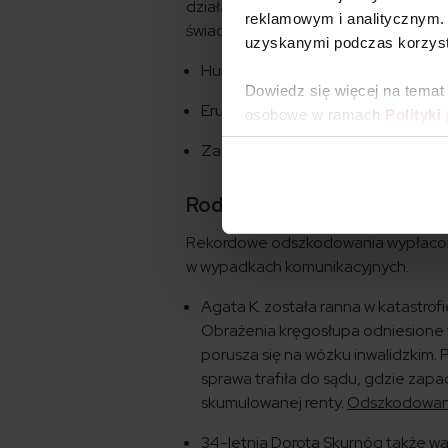
działaniem żywiołów lub zamachami 
reklamowym i analitycznym. 
świadczenia dla ofiar, rekompensaty 
uzyskanymi podczas korzysta
Huragany Katrina, Rita i Wilma, 
Dowiedz się więcej na temat
Erupcja wulkanu Eyjafjallajokull w
osobowe w ramach
Polityki
Zamach na Word Trade Centre, 20
Rodzime rekordy
Rekordowe odszkodowania wypłacone w
w wypadkach komunikacyjnych.
Agata K. została ranna w katastrof
Obrażenia kręgosłupa odniesione 
porusza się na wózku inwalidzkim.
sprawa trafiła do sądu, gdzie zapadł
skumulowanej renty.
Odszkodowanie
34-letnia Dorota Skurnóg także wa