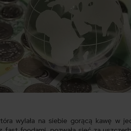
tóra wylała na siebie gorącą kawę w je
 z fast foodami, pozwała sieć za uszczer