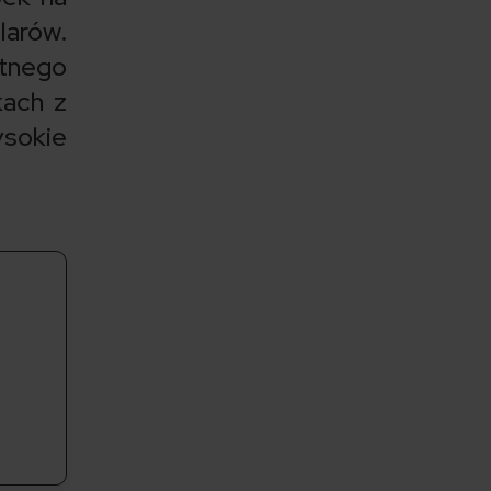
larów.
ętnego
kach z
sokie