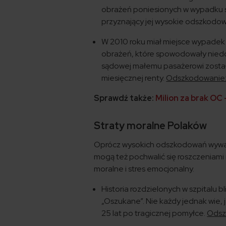
obrażeń poniesionych w wypadku s
przyznający jej wysokie odszkodowa
W 2010 roku miał miejsce wypadek 
obrażeń, które spowodowały niedo
sądowej małemu pasażerowi zostało
miesięcznej renty.
Odszkodowanie: 1
Sprawdź także:
Milion za brak OC
Straty moralne Polaków
Oprócz wysokich odszkodowań wywal
mogą też pochwalić się roszczeniami
moralne i stres emocjonalny.
Historia rozdzielonych w szpitalu b
„Oszukane”. Nie każdy jednak wie,
25 lat po tragicznej pomyłce.
Odszk