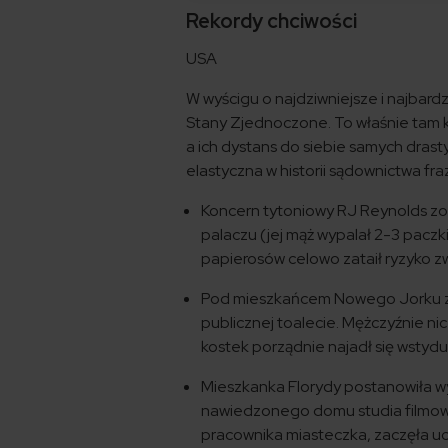
Rekordy chciwości
USA
W wyścigu o najdziwniejsze i najba
Stany Zjednoczone. To właśnie tam k
a ich dystans do siebie samych drast
elastyczna w historii sądownictwa fra
Koncern tytoniowy RJ Reynolds z
palaczu (jej mąż wypalał 2-3 paczki
papierosów celowo zataił ryzyko z
Pod mieszkańcem Nowego Jorku zała
publicznej toalecie. Mężczyźnie ni
kostek porządnie najadł się wstydu
Mieszkanka Florydy postanowiła wy
nawiedzonego domu studia filmowe
pracownika miasteczka, zaczęła uc