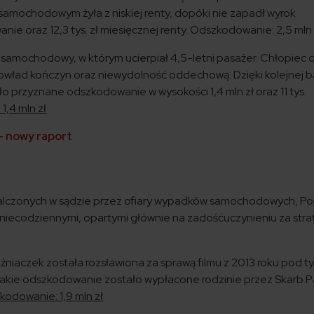
amochodowym żyła z niskiej renty, dopóki nie zapadł wyrok
nie oraz 12,3 tys. zł miesięcznej renty. Odszkodowanie: 2,5 mln 
samochodowy, w którym ucierpiał 4,5-letni pasażer. Chłopiec 
wład kończyn oraz niewydolność oddechową. Dzięki kolejnej ba
 przyznane odszkodowanie w wysokości 1,4 mln zł oraz 11 tys.
,4 mln zł
 – nowy raport
czonych w sądzie przez ofiary wypadków samochodowych, Po
 niecodziennymi, opartymi głównie na zadośćuczynieniu za stra
liźniaczek została rozsławiona za sprawą filmu z 2013 roku pod 
 jakie odszkodowanie zostało wypłacone rodzinie przez Skarb 
odowanie: 1,9 mln zł