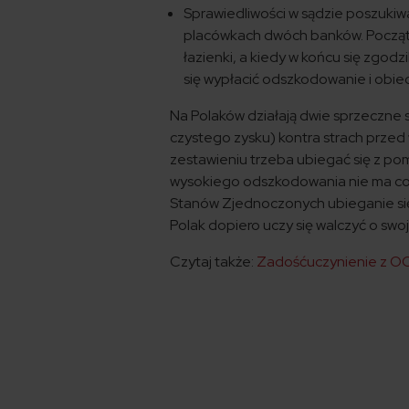
Sprawiedliwości w sądzie poszukiwa
placówkach dwóch banków. Począt
łazienki, a kiedy w końcu się zgodz
się wypłacić odszkodowanie i obiec
Na Polaków działają dwie sprzeczne 
czystego zysku) kontra strach przed 
zestawieniu trzeba ubiegać się z p
wysokiego odszkodowania nie ma co 
Stanów Zjednoczonych ubieganie się
Polak dopiero uczy się walczyć o swo
Czytaj także:
Zadośćuczynienie z OC