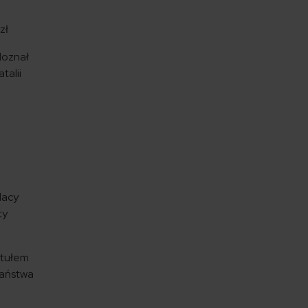
zł
doznał
talii
lacy
ty
tytułem
Państwa