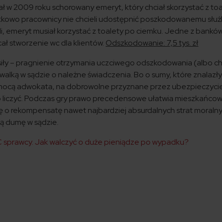
ł w 2009 roku schorowany emeryt, który chciał skorzystać z toa
kowo pracownicy nie chcieli udostępnić poszkodowanemu słu
ili, emeryt musiał korzystać z toalety po ciemku. Jedne z bankó
ał stworzenie wc dla klientów.
Odszkodowanie: 7,5 tys. zł
siły – pragnienie otrzymania uczciwego odszkodowania (albo c
walką w sądzie o należne świadczenia. Bo o sumy, które znalazły
omocą adwokata, na dobrowolne przyznane przez ubezpieczyci
liczyć. Podczas gry prawo precedensowe ułatwia mieszkańcow
 o rekompensatę nawet najbardziej absurdalnych strat moralny
ją dumę w sądzie.
 sprawcy. Jak walczyć o duże pieniądze po wypadku?