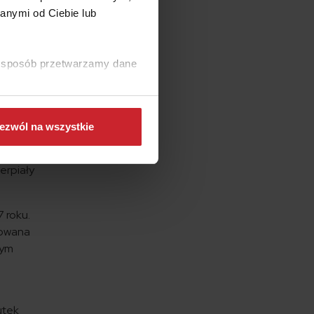
anymi od Ciebie lub
ki sposób przetwarzamy dane
ezwól na wszystkie
erpiały
 roku.
dowana
zym
utek