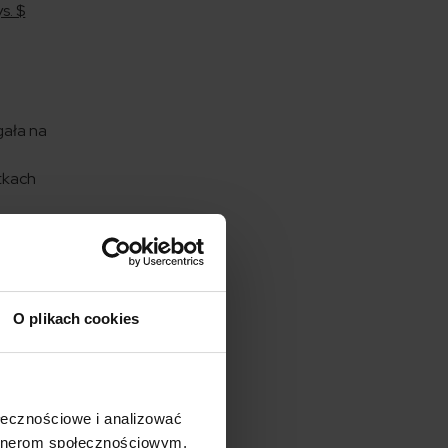
s. $
gała na
tkach
 uwagi
Aktor
Larenem.
orii
O plikach cookies
ołecznościowe i analizować
cielskim
artnerom społecznościowym,