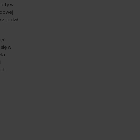
lety w
żbowej
w zgodził
hęć
 się w
ela
i
ch,