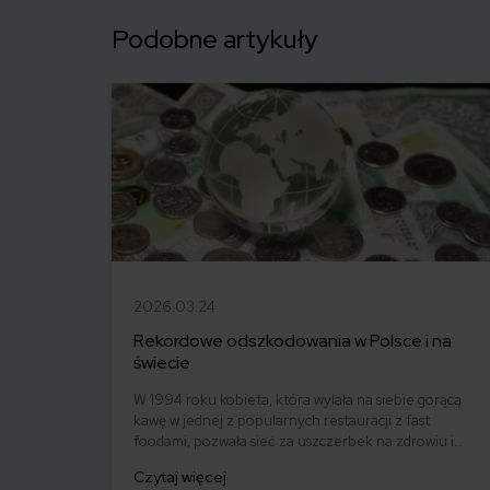
Podobne artykuły
2026.03.24
Rekordowe odszkodowania w Polsce i na
świecie
W 1994 roku kobieta, która wylała na siebie gorącą
kawę w jednej z popularnych restauracji z fast
foodami, pozwała sieć za uszczerbek na zdrowiu i
otrzymała odszkodowanie w wysokości 250 tysięcy
Czytaj więcej
dolarów. Od tamtej pory dwie rzeczy na stałe