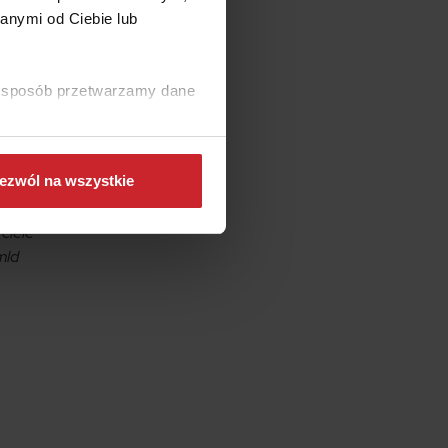
ierujemy
anymi od Ciebie lub
ot
y,
ki sposób przetwarzamy dane
ci
ezwól na wszystkie
ść
ciele
mld