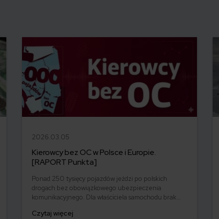
2026.03.05
Kierowcy bez OC w Polsce i Europie.
[RAPORT Punkta]
Ponad 250 tysięcy pojazdów jeździ po polskich
drogach bez obowiązkowego ubezpieczenia
komunikacyjnego. Dla właściciela samochodu brak
OC może być sposobem na oszczędności. Zdaniem
Czytaj więcej
ekspertów ubezpieczeniowych to bardziej przejaw