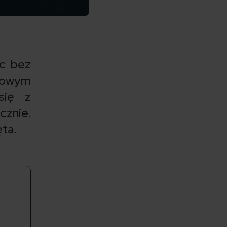
ęc bez
powym
się z
znie.
ta.