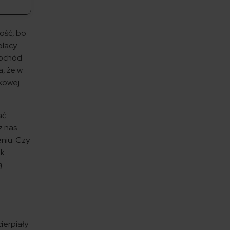
ność, bo
olacy
mochód
a, że w
zkowej
ać
z nas
niu. Czy
ek
ą
ierpiały