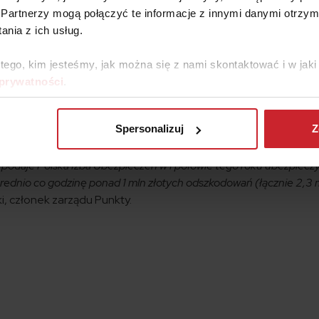
esteśmy sprawcą któregoś z tych wypadków, a pojazd, którym k
Partnerzy mogą połączyć te informacje z innymi danymi otrzym
y? Wtedy wypłatą odszkodowania poszkodowanym zajmie się
nia z ich usług.
 (UFG). Ale to nie koniec. Potem UFG zwróci się do nas o zwr
inny Funduszowi 4 mln złotych. Jeśliby unikałby zwrotu pieniędz
 tego, kim jesteśmy, jak można się z nami skontaktować i w ja
 windykator.
 prywatności
.
wypadek, nie jest właścicielem nieubezpieczonego auta? Zapła
ółki z posiadaczem samochodu.
Spersonalizuj
Z
ch sytuacjach, to warto wiedzieć, że z roku na rok średnia wysoko
 podaje Polska Izba Ubezpieczeń w I połowie tego roku ubezpieczy
i średnio co godzinę ponad 1 mln złotych odszkodowań (łącznie 2,3 
i, członek zarządu Punkty.