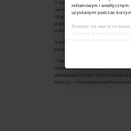
A teraz wyobraźmy sobie, że to my j
reklamowym i analitycznym. 
nie ma
ubezpieczenia OC
. Co wted
uzyskanymi podczas korzysta
Ubezpieczeniowy Fundusz Gwarancyjny
wypłaconej kwoty. Rekordzista jest w
Dowiedz się więcej na temat
pofatyguje się do niego komornik lub
osobowe w ramach
Polityki
A jeśli kierowca, który spowodował 
poniesione przez UFG koszty do sp
–
Nawet jeśli nie mówimy o ekstremalny
odszkodowania z polisy OC rośnie. Jak
zlikwidowali 300 tys. szkód i wypłacal
złotych) –
mówi Bartłomiej Roszkowsk