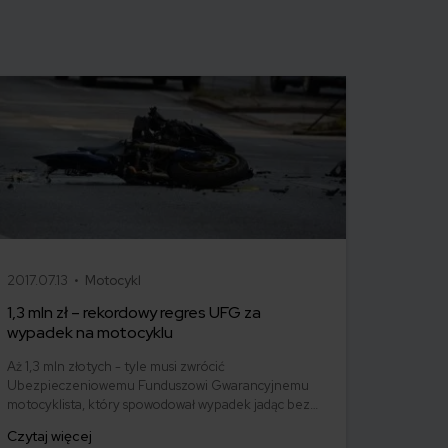
2017.07.13 •
Motocykl
1,3 mln zł – rekordowy regres UFG za
wypadek na motocyklu
Aż 1,3 mln złotych - tyle musi zwrócić
Ubezpieczeniowemu Funduszowi Gwarancyjnemu
motocyklista, który spowodował wypadek jadąc bez
prawa jazdy. Dlaczego płaci z własnej kieszeni?
Czytaj więcej
Powodem jest tzw. regres ubezpieczeniowy.