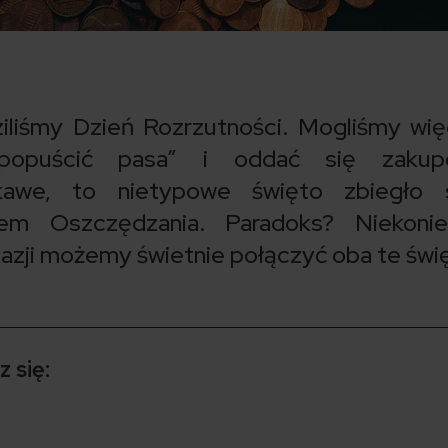
ziliśmy Dzień Rozrzutności. Mogliśmy wi
„popuścić pasa” i oddać się zaku
kawe, to nietypowe święto zbiegło 
m Oszczędzania. Paradoks? Niekoniec
zji możemy świetnie połączyć oba te świę
 się: