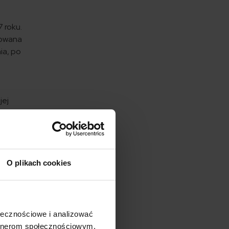
 roku.
dowana
ia, po
n
jej
doznał
talii
O plikach cookies
aty
ołecznościowe i analizować
artnerom społecznościowym,