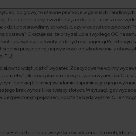
sytuacji do głowy, to szalone promocje w galeriach handlowych.
ję, to z jednej strony rozrzutność, a z drugiej – czysta oszczęd
ak dziś postanowiliśmy sprawdzić, czy w kwestii ubezpieczeń P
alną postawą? Okazuje się, że przy zakupie zwykłego OC na sa
-krotność wpłaconej kwoty. Z danych multiagencji Punkta wynik
69 zł średnio przy przeciętnej wysokości odszkodowania z obowią
mi PIU).
Polaków to wciąż „ciężki” wydatek. Zdecydowanie wolimy wydaw
zej potrzeby” jak nowa plazma czy egzotyczna wycieczka. Część 
nym, bardziej lub mniej świadomie zapominając o jego wykupie
a jego brak wynosi kilka tysięcy złotych. W sytuacji, gdy wypad
eubezpieczonym pojazdem, koszta te będą wyższe. O ile? Mog
y
w Polsce to przede wszystkim świadczenia dla osób, które uc