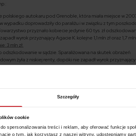
p.:
ie polskiego autokaru pod Grenoble, która miała miejsce w 2007
w wypadku doprowadziły do paraliżu i w związku z tym poszko
 Towarzystwo przyznało kobiecie jedynie 60 tys. zł odszkodowan
zapadł wyrok przyznający Agacie K. kolejne 1,1 mln zł oraz 1,7 ml
: 3 mln zł.
a o odszkodowanie w sądzie. Sparaliżowana na skutek obrażeń
ym żyła z niskiej renty, dopóki nie zapadł wyrok przyznający 
s. zł miesięcznej renty.
Odszkodowanie: 2,5 mln zł.
samochodowy, w którym ucierpiał 4,5-letni pasażer. Chłopiec 
wład kończyn oraz niewydolność oddechową. Dzięki kolejnej ba
 przyznane odszkodowanie w wysokości 1,4 mln zł oraz 11 tys.
,4 mln zł.
Szczegóły
 mogą też dochodzić wypłat z tytułu zadośćuczynienia za str
 plików cookie
do spersonalizowania treści i reklam, aby oferować funkcje sp
ormacje o tym, jak korzystasz z naszej witryny, udostępniamy p