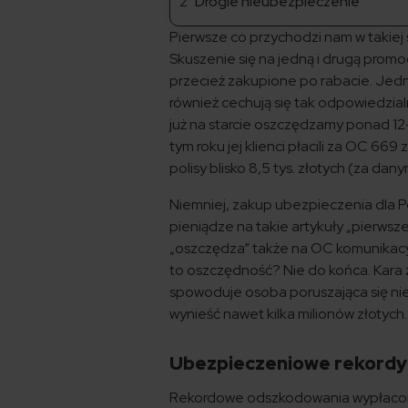
Drogie nieubezpieczenie
Pierwsze co przychodzi nam w takiej 
Skuszenie się na jedną i drugą promoc
przecież zakupione po rabacie. Jedn
również cechują się tak odpowiedzi
już na starcie oszczędzamy ponad 12
tym roku jej klienci płacili za OC 6
polisy blisko 8,5 tys. złotych (za dany
Niemniej, zakup ubezpieczenia dla 
pieniądze na takie artykuły „pierws
„oszczędza” także na OC komunikacyj
to oszczędność? Nie do końca. Kara z
spowoduje osoba poruszająca się ni
wynieść nawet kilka milionów złotych.
Ubezpieczeniowe rekord
Rekordowe odszkodowania wypłacone 