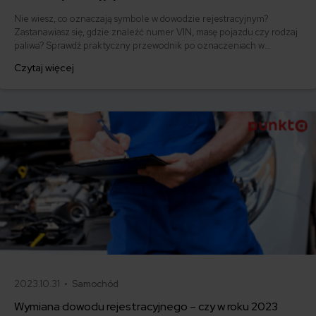
Nie wiesz, co oznaczają symbole w dowodzie rejestracyjnym?
Zastanawiasz się, gdzie znaleźć numer VIN, masę pojazdu czy rodzaj
paliwa? Sprawdź praktyczny przewodnik po oznaczeniach w
dowodzie rejestracyjnym – wyjaśniamy krok po kroku, jak czytać
Czytaj więcej
dokument i które informacje mogą przydać się podczas tankowania,
przeglądu lub kupna ubezpieczenia.
2023.10.31 •
Samochód
Wymiana dowodu rejestracyjnego – czy w roku 2023