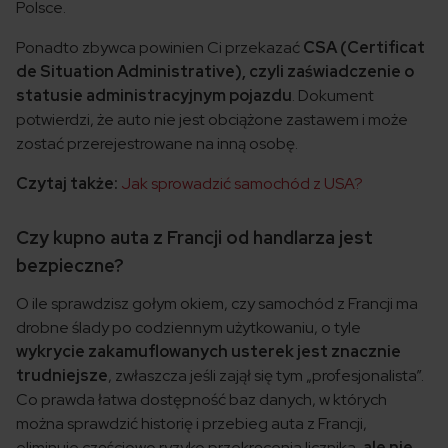
Polsce.
Ponadto zbywca powinien Ci przekazać
CSA (Certificat
de Situation Administrative), czyli zaświadczenie o
statusie administracyjnym pojazdu
. Dokument
potwierdzi, że auto nie jest obciążone zastawem i może
zostać przerejestrowane na inną osobę.
Czytaj także:
Jak sprowadzić samochód z USA?
Czy kupno auta z Francji od handlarza jest
bezpieczne?
O ile sprawdzisz gołym okiem, czy samochód z Francji ma
drobne ślady po codziennym użytkowaniu, o tyle
wykrycie zakamuflowanych usterek jest znacznie
trudniejsze
, zwłaszcza jeśli zajął się tym „profesjonalista”.
Co prawda łatwa dostępność baz danych, w których
można sprawdzić historię i przebieg auta z Francji,
eliminuje częściowo ryzyko przekręcenia licznika,
ale nie