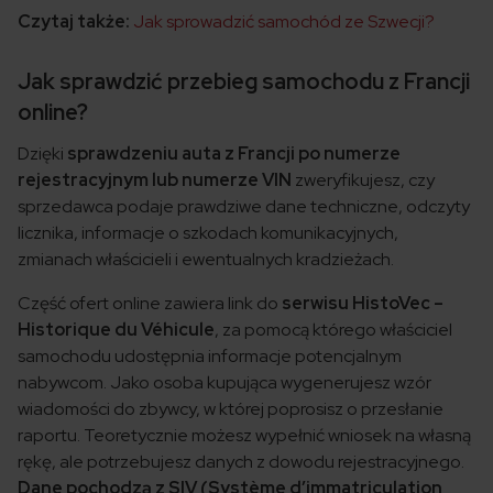
Czytaj także:
Jak sprowadzić samochód ze Szwecji?
Jak sprawdzić przebieg samochodu z Francji
online?
Dzięki
sprawdzeniu auta z Francji po numerze
rejestracyjnym lub numerze VIN
zweryfikujesz, czy
sprzedawca podaje prawdziwe dane techniczne, odczyty
licznika, informacje o szkodach komunikacyjnych,
zmianach właścicieli i ewentualnych kradzieżach.
Część ofert online zawiera link do
serwisu HistoVec –
Historique du Véhicule
, za pomocą którego właściciel
samochodu udostępnia informacje potencjalnym
nabywcom. Jako osoba kupująca wygenerujesz wzór
wiadomości do zbywcy, w której poprosisz o przesłanie
raportu. Teoretycznie możesz wypełnić wniosek na własną
rękę, ale potrzebujesz danych z dowodu rejestracyjnego.
Dane pochodzą z SIV (Système d’immatriculation