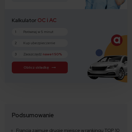
Kalkulator
OC i AC
1
Porównaj w 5 minut
2
Kup ubezpieczenie
3
Zaoszczędź
nawet 50%
Oblicz składkę
Podsumowanie
Francja zajmuje drugie miejsce w rankingu TOP 10