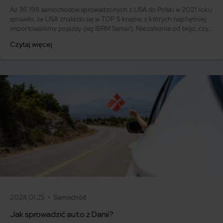
Aż 36 198 samochodów sprowadzonych z USA do Polski w 2021 roku
sprawiło, że USA znalazło się w TOP 5 krajów, z których najchętniej
importowaliśmy pojazdy (wg IBRM Samar). Niezależnie od tego, czy
chcesz zaoszczędzić na zakupie modelu obecnego na rynku
Czytaj więcej
polskim, czy zależy Ci na aucie niedostępnym na rynku europejskim,
sprawdź aktualne koszty sprowadzenia samochodu z USA.
2024.01.25 •
Samochód
Jak sprowadzić auto z Danii?