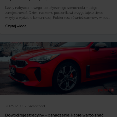
Każdy nabywca nowego lub używanego samochodu musi go
zarejestrować. Dzięki naszemu poradnikowi przygotujesz się do
wizyty w wydziale komunikacji. Pobierzesz również darmowy wniosek
o rejestrację pojazdu i dowiesz się, jak go poprawnie wypełnić.
Czytaj więcej
Poznasz też aktualne formalności i koszt rejestracji samochodu w
Polsce – kupionego na miejscu lub sprowadzonego z zagranicy.
2025.12.03 •
Samochód
Dowód rejestracyjny – oznaczenia, które warto znać