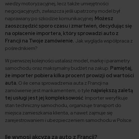
wiedzy motoryzacyjnej, lecz także umiejętności
negocjacyjnych, zwłaszcza jeśli upatrzony model był
naprawiany po szkodzie komunikacyjnej.
Możesz
zaoszczędzić sporo czasu i zmartwień, decydując się
na opłacenie importera, który sprowadzi auto z
Francji na Twoje zamówienie.
Jak wygląda współpraca z
pośrednikiem?
W pierwszej kolejności ustalasz model, markę i parametry
samochodu oraz maksymalny budżet na zakup.
Pamiętaj,
że importer pobiera kilka procent prowizji od wartości
auta.
O ile cena sprowadzenia auta z Francji na
zamówienie jest mankamentem, o tyle
największą zaletą
tej usługi jest jej kompleksowość
. Importer weryfikuje
stan techniczny samochodu, organizuje transport do
miejsca zamieszkania klienta, a nawet zajmuje się
zarejestrowaniem i ubezpieczeniem samochodu w Polsce.
Ile wynosi akcyza za auto z Francji?