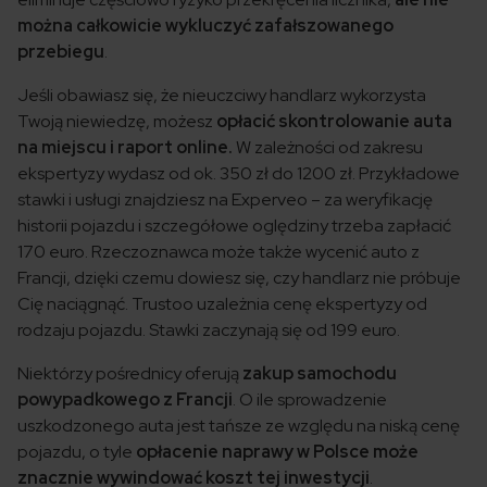
można całkowicie wykluczyć zafałszowanego
przebiegu
.
Jeśli obawiasz się, że nieuczciwy handlarz wykorzysta
Twoją niewiedzę, możesz
opłacić skontrolowanie auta
na miejscu i raport online.
W zależności od zakresu
ekspertyzy wydasz od ok. 350 zł do 1200 zł. Przykładowe
stawki i usługi znajdziesz na Experveo – za weryfikację
historii pojazdu i szczegółowe oględziny trzeba zapłacić
170 euro. Rzeczoznawca może także wycenić auto z
Francji, dzięki czemu dowiesz się, czy handlarz nie próbuje
Cię naciągnąć. Trustoo uzależnia cenę ekspertyzy od
rodzaju pojazdu. Stawki zaczynają się od 199 euro.
Niektórzy pośrednicy oferują
zakup samochodu
powypadkowego z Francji
. O ile sprowadzenie
uszkodzonego auta jest tańsze ze względu na niską cenę
pojazdu, o tyle
opłacenie naprawy w Polsce może
znacznie wywindować koszt tej inwestycji
.