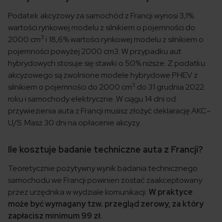
Podatek akcyzowy za samochód z Francji wynosi 3,1%
wartości rynkowej modelu z silnikiem o pojemności do
3
2000 cm
i 18,6% wartości rynkowej modelu z silnikiem o
pojemności powyżej 2000 cm3. W przypadku aut
hybrydowych stosuje się stawki o 50% niższe. Z podatku
akcyzowego są zwolnione modele hybrydowe PHEV z
3
silnikiem o pojemności do 2000 cm
do 31 grudnia 2022
roku i samochody elektryczne. W ciągu 14 dni od
przywiezienia auta z Francji musisz złożyć deklarację AKC-
U/S. Masz 30 dni na opłacenie akcyzy.
Ile kosztuje badanie techniczne auta z Francji?
Teoretycznie pozytywny wynik badania technicznego
samochodu we Francji powinien zostać zaakceptowany
przez urzędnika w wydziale komunikacji.
W praktyce
może być wymagany tzw. przegląd zerowy, za który
zapłacisz minimum 99 zł.