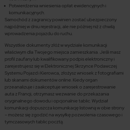
Potwierdzenia wniesienia opłat ewidencyjnych i
komunikacyjnych.
Samochód z zagranicy powinien zostać ubezpieczony
najpóźniej w dniu rejestracji, ale nie później niż z chwilą
wprowadzenia pojazdu do ruchu.
Wszystkie dokumenty złóż w wydziale komunikacji
właściwym dla Twojego miejsca zamieszkania. Jeśli masz
profil zaufany lub kwalifikowany podpis elektroniczny i
zarejestrujesz się w Elektronicznej Skrzynce Podawczej
Systemu Pojazd i Kierowca, złożysz wniosek z fotografiami
lub skanami dokumentów online. Kiedy organ
przeanalizuje i zaakceptuje wniosek o zarejestrowanie
auta z Francji, otrzymasz wezwanie do przekazania
oryginalnego dowodu i opcjonalnie tablic. Wydział
komunikacji dopuszcza komunikację listowną w obie strony
– możesz się zgodzić na wysyłkę pozwolenia czasowego i
tymczasowych tablic pocztą.