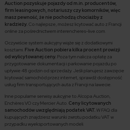
Auction pozyskuje pojazdy od m.in. producentów,
firm leasingowych, notariuszy czy komorników, więc
masz pewność, że nie pochodzą chociażby z
kradzieży.
Co najlepsze, możesz licytować auto z Francji
online za pośrednictwem interencheres-live.com.
Oczywiście system aukcyjny wiąże się z dodatkowymi
kosztami.
Five Auction pobiera kilka procent prowizji
od wylicytowanej ceny.
Poza tym nalicza opłatę za
przygotowanie dokumentacji i parkowanie pojazdu po
upływie 48 godzin od sprzedaży. Jeśli planujesz zawzięcie
licytować samochód przez internet, sprawdź dostępność
usług firm transportujących auta z Francji na lawecie.
Inne popularne serwisy aukcyjne to Alcopa Auction,
Enchères VO czy Mercier Auto.
Ceny licytowanych
samochodów uwzględniają podatek VAT.
W FAQ dla
kupujących znajdziesz warunki zwrotu podatku VAT w
przypadku wyeksportowanych modeli.