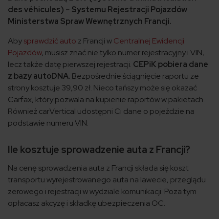
des véhicules) – Systemu Rejestracji Pojazdów
Ministerstwa Spraw Wewnętrznych Francji.
Aby
sprawdzić auto
z Francji w
Centralnej Ewidencji
Pojazdów
, musisz znać nie tylko numer rejestracyjny i VIN,
lecz także datę pierwszej rejestracji.
CEPiK pobiera dane
z bazy autoDNA.
Bezpośrednie ściągnięcie raportu ze
strony kosztuje 39,90 zł. Nieco tańszy może się okazać
Carfax, który pozwala na kupienie raportów w pakietach.
Również carVertical udostępni Ci dane o pojeździe na
podstawie numeru VIN.
Ile kosztuje sprowadzenie auta z Francji?
Na cenę sprowadzenia auta z Francji składa się koszt
transportu wyrejestrowanego auta na lawecie, przeglądu
zerowego i rejestracji w wydziale komunikacji. Poza tym
opłacasz akcyzę i składkę ubezpieczenia OC.