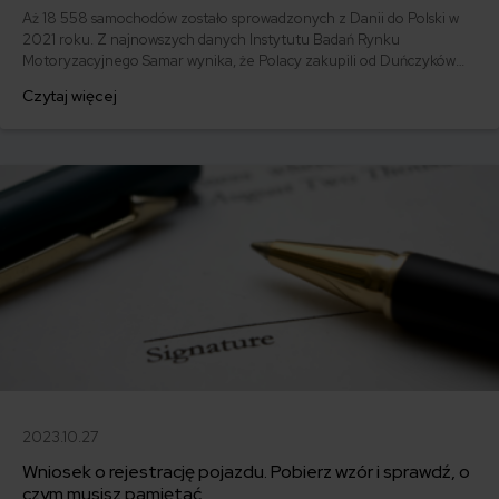
Aż 18 558 samochodów zostało sprowadzonych z Danii do Polski w
2021 roku. Z najnowszych danych Instytutu Badań Rynku
Motoryzacyjnego Samar wynika, że Polacy zakupili od Duńczyków
już 1342 auta w styczniu 2022 roku. Czy sprowadzenie samochodu z
Czytaj więcej
Danii jest opłacalne? Dowiedz się, na jakie wydatki warto się
przygotować i gdzie sprawdzić auto z Danii, aby uniknąć oszustwa.
2023.10.27
Wniosek o rejestrację pojazdu. Pobierz wzór i sprawdź, o
czym musisz pamiętać