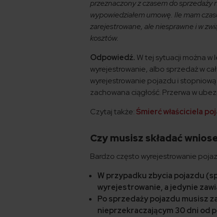
przeznaczony z czasem do sprzedaży n
wypowiedziałem umowę. Ile mam czasu n
zarejestrowane, ale niesprawne i w zwi
kosztów.
Odpowiedź.
W tej sytuacji można w
wyrejestrowanie, albo sprzedaż w cał
wyrejestrowanie pojazdu i stopniową
zachowana ciągłość. Przerwa w ubezp
Czytaj także:
Śmierć właściciela p
Czy musisz składać wnios
Bardzo często wyrejestrowanie poja
W przypadku zbycia pojazdu (s
wyrejestrowanie, a jedynie zaw
Po sprzedaży pojazdu musisz za
nieprzekraczającym 30 dni od 