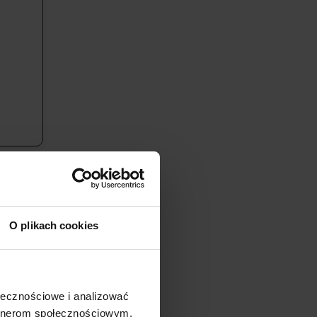
du.
zy w
 trybie
O plikach cookies
eśli są
 Opłaty
nienia
ołecznościowe i analizować
azdu.
artnerom społecznościowym,