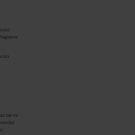
ności
 Najpierw
ności
.
aż tak mi
sprzedaż
yć