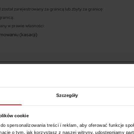
 został zarejestrowany za granicą lub zbyty za granicę:
granicą:
any w prawie własności:
mowaniu (kasacji)
samochodu w Polsce
omunikacji i złożyć odpowiedni wniosek o wyrejestrowanie pojaz
ejestracji. Potrzebny jest też dokładnie taki sam druk. Wystarc
azy.
Wnioski o wyrejestrowanie pojazdu rozpatrywane są w
Szczegóły
 samochodu kosztuje 10 zł, jeżeli auto ma jednego właściciela. J
 się jeden z nich z pełnomocnictwami od pozostałych. Wtedy do
 plików cookie
atkową opłatę w wysokości 17 zł za każdego współwłaściciela.
ś z najbliżej rodziny. Szczegółowe informacje na temat upoważ
do spersonalizowania treści i reklam, aby oferować funkcje sp
iesz w artykule, w którym opisujemy wniosek o rejestrację poj
ormacje o tym, jak korzystasz z naszej witryny, udostępniamy p