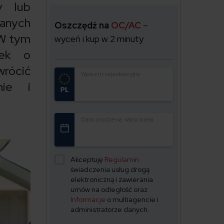
y lub
anych
Oszczędź na
OC/AC
–
 W tym
wyceń i kup w 2 minuty
sek o
wrócić
Wpisz nr rejestracyjny
nie i
Data urodzenia właściciela
Akceptuję
Regulamin
świadczenia usług drogą
elektroniczną i zawierania
umów na odległość oraz
Informacje
o multiagencie i
administratorze danych.