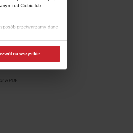
anymi od Ciebie lub
, ale po
ki sposób przetwarzamy dane
ja muszę
rmalnie w
ezwól na wszystkie
zie umowę
ór w PDF.