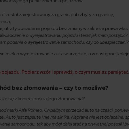
prowadzącego punkt zbierania pojazdów.
zd został zarejestrowany za granicą lub zbyty za granicę,
anicą,
j utraty posiadania pojazdu bez zmiany w zakresie prawa włas
wiadczenie o wyrejestrowaniu pojazdu i teraz jak mam postąpić?
ć tam podanie o wyrejestrowanie samochodu, czy do ubezpieczalni?
wniosek o wyrejestrowanie auta w urzędzie, a w następnej kolej
ę pojazdu. Pobierz wzór i sprawdź, o czym musisz pamiętać
ód bez złomowania – czy to możliwe?
iąże się z koniecznością jego złomowania?
d marki Alfa Romeo. Chciałbym sprzedać auto na części, poniew
ze. Auto jest zepsute i nie ma silnika. Naprawa nie jest opłacalna, 
owania samochodu, tak aby mógł dalej stać na prywatnej posesji i b