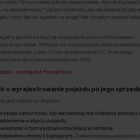
a części? W aucie skończyło się ubezpieczenie. Aby nie kupować
a zawarcie nowej? Czy jest możliwość, aby nie zawierać jej gdy a
ązku z tym i tak nie wyjedzie na drogę? Nie chciałbym ponosić kole
 legalny sposób pozbyć się auta jedynie przez zezłomowanie i
ości w tym stanie. W Polsce nie ma przepisów, które pozwalałyb
 sprzedaż jego części. Co do ubezpieczenia OC, to musi być
ieczeniu grozi karą nałożoną przez UFG!
ojazdu – niezbędne formalności
ek o wyrejestrowanie pojazdu po jego sprzed
zdu jest mylone ze zbyciem.
przedaż samochodu lub darowizna) nie składasz wniosku 
iadomienie o zbyciu pojazdu.
wiadomić o tym wydział komunikacji w terminie
podpisania umowy z kupującym.
Zawiadomienie powinieneś z