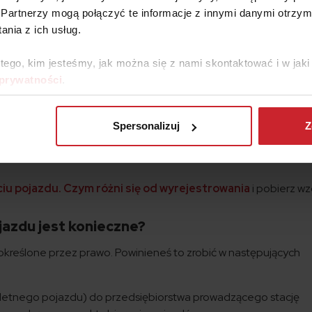
Partnerzy mogą połączyć te informacje z innymi danymi otrzym
 wniosku masz 14 dni na złożenie odwołania.
nia z ich usług.
ta. Auto było używane przez kilka miesięcy, była to moja własność
 tego, kim jesteśmy, jak można się z nami skontaktować i w ja
wany na mnie. Powstaje pytanie, czy po kasacji takiego pojazdu to 
 prywatności
.
y zgłosić wyrejestrowanie pojazdu, uwzględniając fakt, że pojazd fo
inną osobę?
 auta musisz dopełnić tych formalności, pomimo że w dowodzie
Spersonalizuj
Z
zedni właściciel. Powinieneś w tej sytuacji przedstawić w urzęd
iu pojazdu. Czym różni się od wyrejestrowania
i pobierz wz
azdu jest konieczne?
kreślone przez prawo. Powinieneś to zrobić w następujących
letnego pojazdu) do przedsiębiorstwa prowadzącego stację