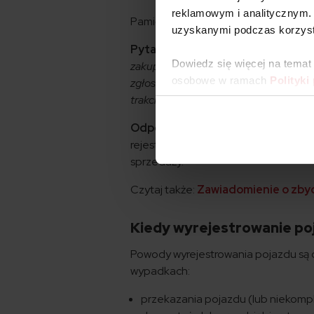
reklamowym i analitycznym. 
Pamiętaj, że w przypadku odrzucenia
uzyskanymi podczas korzysta
Pytanie.
Miesiąc temu pozbyłem się au
Dowiedz się więcej na temat
zakupie pojazd nie został przerejestro
osobowe w ramach
Polityki
zgłosić się do wydziału komunikacji, b
trakcie kasacji był zarejestrowany na 
Odpowiedź.
Tak, Ty jako właściciel
rejestracyjnym figuruje jeszcze popr
sprzedaży.
Czytaj także:
Zawiadomienie o zbyc
Kiedy wyrejestrowanie poj
Powody wyrejestrowania pojazdu są o
wypadkach:
przekazania pojazdu (lub niekomp