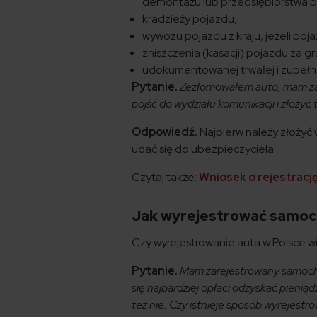
demontażu lub przedsiębiorstwa 
kradzieży pojazdu,
wywozu pojazdu z kraju, jeżeli poja
zniszczenia (kasacji) pojazdu za gr
udokumentowanej trwałej i zupełne
Pytanie.
Zezłomowałem auto, mam zaś
pójść do wydziału komunikacji i złoży
Odpowiedź.
Najpierw należy złożyć 
udać się do ubezpieczyciela.
Czytaj także:
Wniosek o rejestracj
Jak wyrejestrować samoch
Czy wyrejestrowanie auta w Polsce w
Pytanie.
Mam zarejestrowany samochó
się najbardziej opłaci odzyskać pieniąd
też nie. Czy istnieje sposób wyrejestr