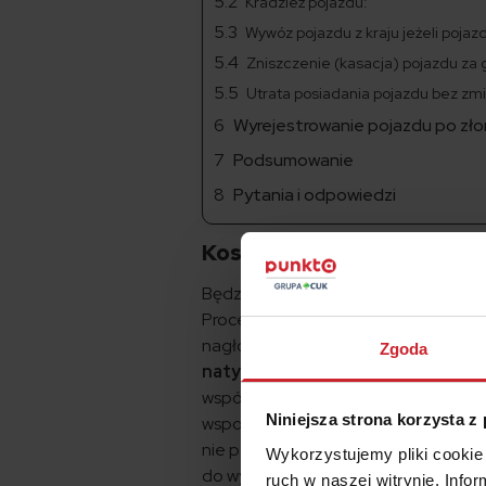
Kradzież pojazdu:
Wywóz pojazdu z kraju jeżeli pojazd
Zniszczenie (kasacja) pojazdu za 
Utrata posiadania pojazdu bez zmi
Wyrejestrowanie pojazdu po zło
Podsumowanie
Pytania i odpowiedzi
Koszty wyrejestrowania 
Będziesz musiał odwiedzić wydział k
Procedura wygląda tak samo jak przy r
nagłówku wykreślić odpowiednie wyr
Zgoda
natychmiastowym.
Wyrejestrowanie
współwłaściciele, do urzędu zgłasza
Niniejsza strona korzysta z
wspomnianych 10 zł trzeba dodać dod
nie poniesiesz, gdy upoważnisz kogo
Wykorzystujemy pliki cookie 
do wyrejestrowania samochodu znajdz
ruch w naszej witrynie. Inf