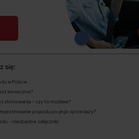
 się:
odu w Polsce
jest konieczne?
z złomowania – czy to możliwe?
yrejestrowanie pojazdu po jego sprzedaży?
zdu – niezbędne załączniki