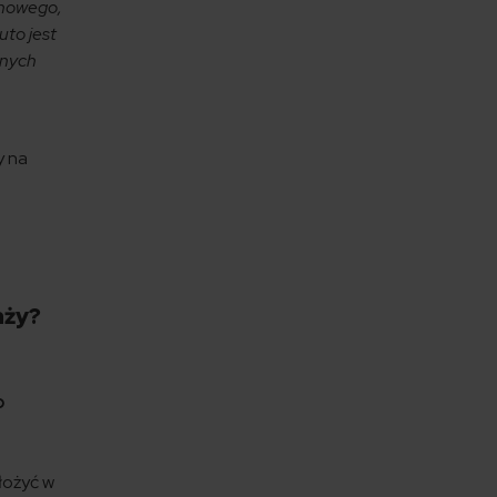
 nowego,
uto jest
jnych
y na
aży?
o
łożyć w