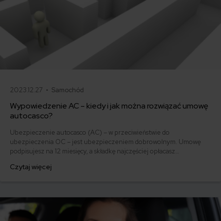
2023.12.27 •
Samochód
Wypowiedzenie AC – kiedy i jak można rozwiązać umowę
autocasco?
Ubezpieczenie autocasco (AC) – w przeciwieństwie do
ubezpieczenia OC – jest ubezpieczeniem dobrowolnym. Umowę
podpisujesz na 12 miesięcy, a składkę najczęściej opłacasz
jednorazowo. Co w przypadku, gdy udało Ci się znaleźć lepszą
Czytaj więcej
ofertę lub zdecydowałeś się sprzedać samochód w trakcie trwania
umowy? Sprawdź, w jakich sytuacjach ubezpieczenie AC wygasa
samo, a kiedy można odstąpić od umowy.