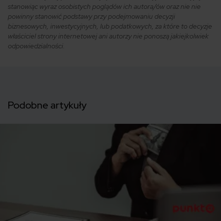
stanowiąc wyraz osobistych poglądów ich autora/ów oraz nie nie
powinny stanowić podstawy przy podejmowaniu decyzji
biznesowych, inwestycyjnych, lub podatkowych, za które to decyzje
właściciel strony internetowej ani autorzy nie ponoszą jakiejkolwiek
odpowiedzialności.
Podobne artykuły