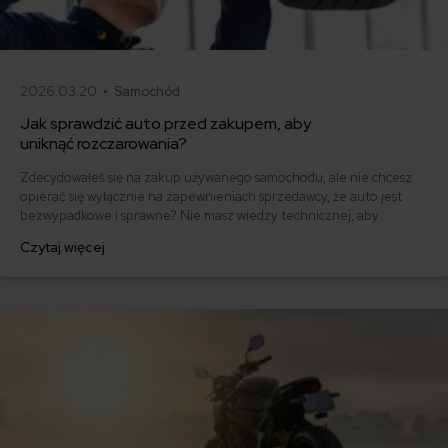
2026.03.20 •
Samochód
Jak sprawdzić auto przed zakupem, aby
uniknąć rozczarowania?
Zdecydowałeś się na zakup używanego samochodu, ale nie chcesz
opierać się wyłącznie na zapewnieniach sprzedawcy, że auto jest
bezwypadkowe i sprawne? Nie masz wiedzy technicznej, aby
samodzielnie ocenić stan pojazdu? Na szczęście sprawdzenie stanu
Czytaj więcej
technicznego samochodu możesz zlecić fachowcom. Dowiedz się, jak
sprawdzić samochód przed kupnem.