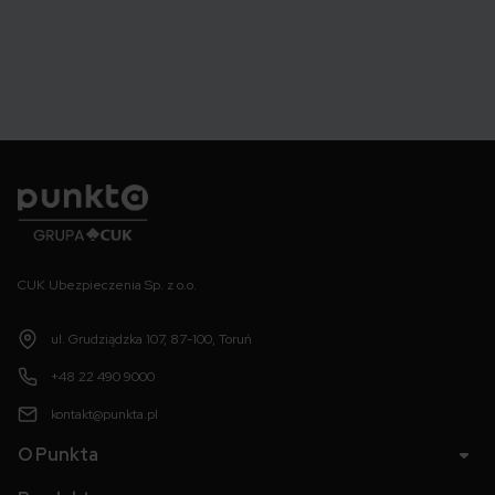
Punkta
CUK Ubezpieczenia Sp. z o.o.
ul. Grudziądzka 107, 87-100, Toruń
+48 22 490 9000
kontakt@punkta.pl
O Punkta