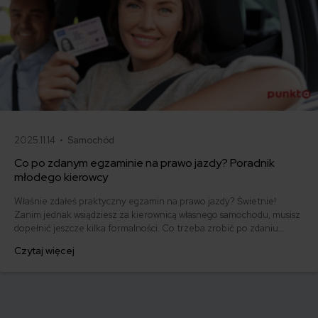
2025.11.14 •
Samochód
Co po zdanym egzaminie na prawo jazdy? Poradnik
młodego kierowcy
Właśnie zdałeś praktyczny egzamin na prawo jazdy? Świetnie!
Zanim jednak wsiądziesz za kierownicą własnego samochodu, musisz
dopełnić jeszcze kilka formalności. Co trzeba zrobić po zdaniu
egzaminu na prawo jazdy? Poznaj praktyczne wskazówki, dzięki
Czytaj więcej
którym szybko załatwisz sprawy urzędowe i będziesz mógł prowadzić
swoje auto.