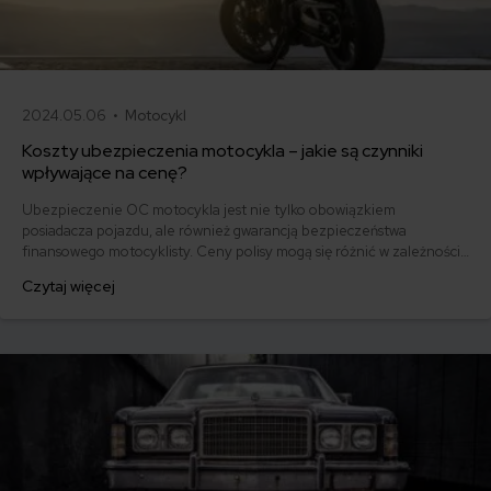
2024.05.06 •
Motocykl
Koszty ubezpieczenia motocykla – jakie są czynniki
wpływające na cenę?
Ubezpieczenie OC motocykla jest nie tylko obowiązkiem
posiadacza pojazdu, ale również gwarancją bezpieczeństwa
finansowego motocyklisty. Ceny polisy mogą się różnić w zależności
od wielu czynników. W tym artykule przyjrzymy się głównym
Czytaj więcej
zmiennym wpływającym na cenę ubezpieczenia motocykla, aby
lepiej zrozumieć, jakie elementy wpływają na wysokość składki
ubezpieczeniowej.