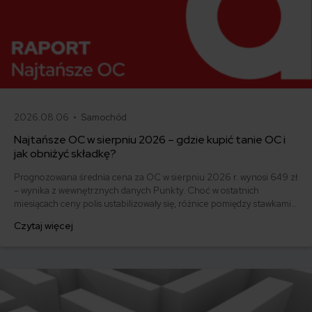
2026.08.06 •
Samochód
Najtańsze OC w sierpniu 2026 – gdzie kupić tanie OC i
jak obniżyć składkę?
Prognozowana średnia cena za OC w sierpniu 2026 r. wynosi 649 zł
– wynika z wewnętrznych danych Punkty. Choć w ostatnich
miesiącach ceny polis ustabilizowały się, różnice pomiędzy stawkami
za ubezpieczenie są ogromne. Jedni płacą zaledwie nieco ponad
Czytaj więcej
500 zł, inni – powyżej 1500 zł. Gdzie znaleźć najtańsze OC w Polsce
i jak obniżyć koszty ubezpieczenia samochodu? Odpowiadamy na
podstawie najnowszych danych z rynku.