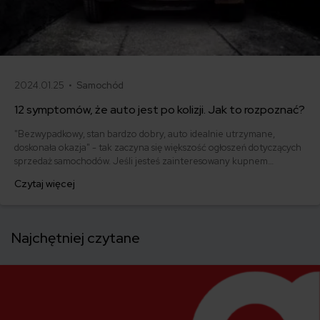
2024.01.25 •
Samochód
12 symptomów, że auto jest po kolizji. Jak to rozpoznać?
"Bezwypadkowy, stan bardzo dobry, auto idealnie utrzymane,
doskonała okazja" - tak zaczyna się większość ogłoszeń dotyczących
sprzedaż samochodów. Jeśli jesteś zainteresowany kupnem
używanego auta, bądź bardzo czujny. Internetowe aukcje - niestety
Czytaj więcej
- pełne są oszustów i pojazdów, które mają za sobą niejedną kolizję i
niejedną wizytę w warsztacie. Jak rozpoznać auto po kolizji? Oto
sprawdzone sposoby.
Najchętniej czytane