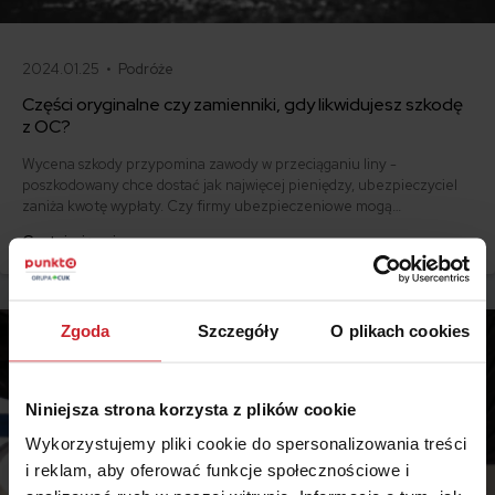
2024.01.25 •
Podróże
Części oryginalne czy zamienniki, gdy likwidujesz szkodę
z OC?
Wycena szkody przypomina zawody w przeciąganiu liny -
poszkodowany chce dostać jak najwięcej pieniędzy, ubezpieczyciel
zaniża kwotę wypłaty. Czy firmy ubezpieczeniowe mogą
uwzględniać ceny zamienników zamiast części oryginalnych w
Czytaj więcej
likwidacji szkody z OC? Różnice sięgają nawet kilku tysięcy złotych.
Zgoda
Szczegóły
O plikach cookies
Niniejsza strona korzysta z plików cookie
Wykorzystujemy pliki cookie do spersonalizowania treści
i reklam, aby oferować funkcje społecznościowe i