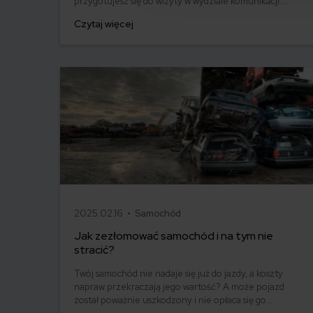
przygotujesz się do wizyty w wydziale komunikacji.
Pobierzesz również darmowy wniosek o rejestrację
Czytaj więcej
pojazdu i dowiesz się, jak go poprawnie wypełnić.
Poznasz też aktualne formalności i koszt rejestracji
samochodu w Polsce – kupionego na miejscu lub
sprowadzonego z zagranicy.
2025.02.16 •
Samochód
Jak zezłomować samochód i na tym nie
stracić?
Twój samochód nie nadaje się już do jazdy, a koszty
napraw przekraczają jego wartość? A może pojazd
został poważnie uszkodzony i nie opłaca się go