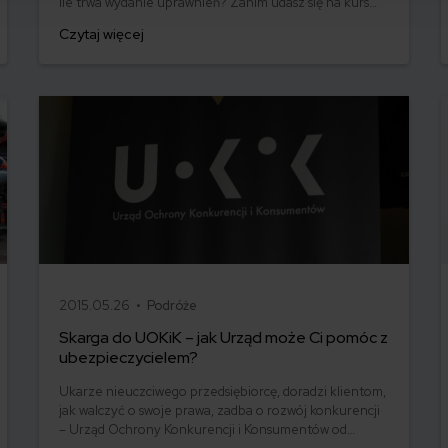
Ile trwa wydanie uprawnień? Zanim udasz się na kurs
nauki, na początku musisz wypełnić odpowiedni
Czytaj więcej
formularz. Jak złożyć wniosek o wydanie prawa jazdy?
Przeczytaj nasz artykuł, a poznasz wszystkie szczegóły!
2015.05.26 •
Podróże
Skarga do UOKiK – jak Urząd może Ci pomóc z
ubezpieczycielem?
Ukarze nieuczciwego przedsiębiorcę, doradzi klientom,
jak walczyć o swoje prawa, zadba o rozwój konkurencji
– Urząd Ochrony Konkurencji i Konsumentów od