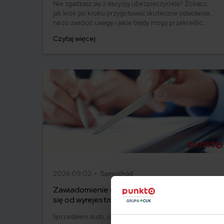
Nie zgadzasz się z decyzją ubezpieczyciela? Zobacz,
jak krok po kroku przygotować skuteczne odwołanie,
na co zwrócić uwagę i jakie błędy mogą przekreślić
Twoje szanse.
Czytaj więcej
2024.09.02 •
Samochód
Zawiadomienie o zbyciu pojazdu. Czym różni
się od wyrejestrowania? Pobierz wzór PDF
Sprzedałem auto, co dalej? Wiele osób z nas staje