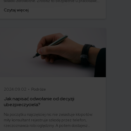
składki zdrowotne. Zrobisz to bezpłatnie u pracodawcy
albo w oddziale ZUS, dzięki czemu małżonek będzie
Czytaj więcej
mieć pełne prawo do korzystania z publicznej służby
zdrowia. Jak załatwić formalności i do kiedy zgłosić
małżonka? Dowiedz się, co mówią przepisy!
2024.09.02 •
Podróże
Jak napisać odwołanie od decyzji
ubezpieczyciela?
Na początku najczęściej nic nie zwiastuje kłopotów:
miły konsultant rejestruje szkodę przez telefon,
rzeczoznawca robi oględziny. A potem dostajesz