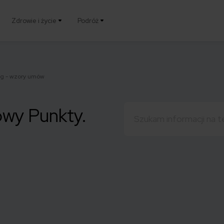
Zdrowie i życie
Podróż
ag - wzory umów
Szukaj:
owy Punkty.