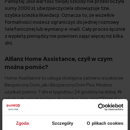
Pamiętaj: jeśli wartość twojej szkody nie przekroczyła
sumy 2000 zł, ubezpieczyciela obowiązuje tzw.
szybka ścieżka likwidacji. Oznacza to, że wszelkie
formalności możesz ograniczyć do jednej rozmowy
telefonicznej lub wymiany e-maili. Cały proces łącznie
z wypłatą pieniędzy nie powinien zająć więcej niż kilka
dni.
Allianz Home Assistance, czyli w czym
można pomóc?
Home Assistance to usługa dostępna zarówno w pakiecie
Bezpieczny Dom, jak i Bezpieczny Dom Plus. Możesz
uzyskać pomoc 7 dni w tygodniu i 24 godziny na dobę. W
jakich sytuacjach możesz skorzystać z tej opcji? Niemal w
każdej! Ubezpieczyciel może zapewnić ci naprawę sprzętu
RTV, AGD, PC (nie starszego niż 5 lat), pomoc ślusarza,
hydraulika, dekarza, szklarza i innych specjalistów.
Zgoda
Szczegóły
O plikach cookies
Dodatkowo – jeśli twój dom czy mieszkanie nie będzie