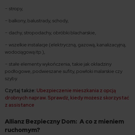
− stropy,
− balkony, balustrady, schody,
− dachy, stropodachy, obróbki blacharskie,
− wszelkie instalacje (elektryczną, gazową, kanalizacyjną,
wodociągową itp.),
− stałe elementy wykończenia, takie jak okładziny
podłogowe, podwieszane sufity, powłoki malarskie czy
szyby.
Czytaj także:
Ubezpieczenie mieszkania z opcją
drobnych napraw. Sprawdź, kiedy możesz skorzystać
z assistance
Allianz Bezpieczny Dom: A co z mieniem
ruchomym?