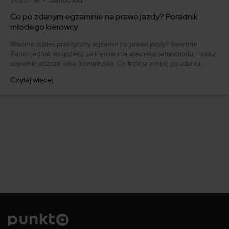
2025.11.14 •
Samochód
Co po zdanym egzaminie na prawo jazdy? Poradnik
młodego kierowcy
Właśnie zdałeś praktyczny egzamin na prawo jazdy? Świetnie!
Zanim jednak wsiądziesz za kierownicą własnego samochodu, musisz
dopełnić jeszcze kilka formalności. Co trzeba zrobić po zdaniu
egzaminu na prawo jazdy? Poznaj praktyczne wskazówki, dzięki
Czytaj więcej
którym szybko załatwisz sprawy urzędowe i będziesz mógł prowadzić
swoje auto.