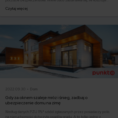
poczucie bezpieczeństwa. Wiele osób zastanawia się, ile kosztuje
polisa i jakie czynniki wpływają na jej cenę. Przyjrzymy się temu
Czytaj więcej
zagadnieniu i postaramy odpowiedzieć na pytanie „ile kosztuje
ubezpieczenie domu/mieszkania?”.
2022.09.30 •
Dom
Gdy za oknem szaleje mróz i śnieg, zadbaj o
ubezpieczenie domu na zimę
Według danych PZU 11%* szkód zgłaszanych przez posiadaczy polis
na nieruchomości dotyczyła opadów gradu. A to tylko jedno z