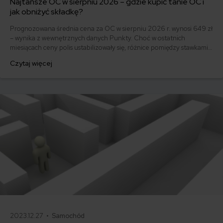
Najtańsze OC w sierpniu 2026 – gdzie kupić tanie OC i
jak obniżyć składkę?
Prognozowana średnia cena za OC w sierpniu 2026 r. wynosi 649 zł
– wynika z wewnętrznych danych Punkty. Choć w ostatnich
miesiącach ceny polis ustabilizowały się, różnice pomiędzy stawkami
za ubezpieczenie są ogromne. Jedni płacą zaledwie nieco ponad
Czytaj więcej
500 zł, inni – powyżej 1500 zł. Gdzie znaleźć najtańsze OC w Polsce
i jak obniżyć koszty ubezpieczenia samochodu? Odpowiadamy na
podstawie najnowszych danych z rynku.
2023.12.27 •
Samochód