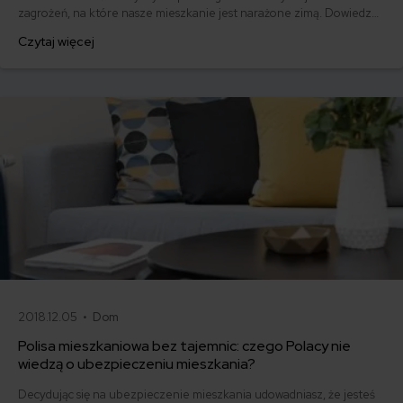
zagrożeń, na które nasze mieszkanie jest narażone zimą. Dowiedz
się, jak wybrać polisę, która będzie chronić Twój dom o każdej porze
Czytaj więcej
roku.
2018.12.05 •
Dom
Polisa mieszkaniowa bez tajemnic: czego Polacy nie
wiedzą o ubezpieczeniu mieszkania?
Decydując się na ubezpieczenie mieszkania udowadniasz, że jesteś