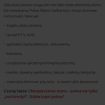
Szkodzie/utracie mogą ulec nie tylko stałe elementy domu
lub mieszkania. Polisa Allianz zadba też o twoje domowe
ruchomości, takie jak:
− książki, płyty, ubrania,
− sprzęt RTV, AGD,
− gotówka i karty płatnicze, dokumenty,
− biżuteria,
− urządzenia i sprzęt sportowy/turystyczny,
− meble, dywany, wykładziny, żaluzje, zasłony, lampy itp.,
− zwierzęta domowe: psy, koty… a nawet rybki akwariowe!
Czytaj także:
Ubezpieczenie domu – polisa nie tylko
„pod kredyt”. Gdzie kupić polisę?