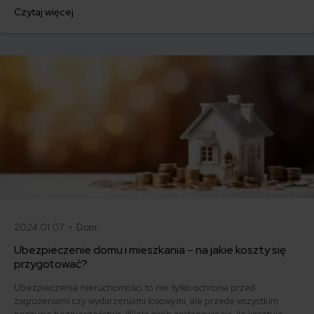
budowie i na co zwracać uwagę przyglądając się ofertom
Czytaj więcej
ubezpieczycieli.
2024.01.07 •
Dom
Ubezpieczenie domu i mieszkania – na jakie koszty się
przygotować?
Ubezpieczenie nieruchomości to nie tylko ochrona przed
zagrożeniami czy wydarzeniami losowymi, ale przede wszystkim