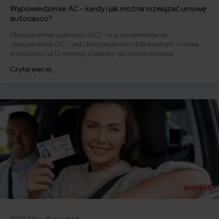
Wypowiedzenie AC – kiedy i jak można rozwiązać umowę
autocasco?
Ubezpieczenie autocasco (AC) – w przeciwieństwie do
ubezpieczenia OC – jest ubezpieczeniem dobrowolnym. Umowę
podpisujesz na 12 miesięcy, a składkę najczęściej opłacasz
jednorazowo. Co w przypadku, gdy udało Ci się znaleźć lepszą
Czytaj więcej
ofertę lub zdecydowałeś się sprzedać samochód w trakcie trwania
umowy? Sprawdź, w jakich sytuacjach ubezpieczenie AC wygasa
samo, a kiedy można odstąpić od umowy.