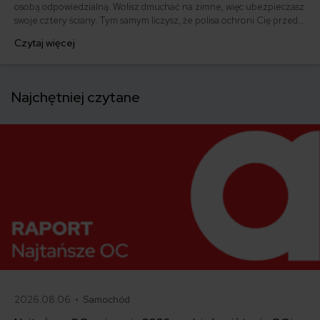
osobą odpowiedzialną. Wolisz dmuchać na zimne, więc ubezpieczasz
swoje cztery ściany. Tym samym liczysz, że polisa ochroni Cię przed
wszystkim, co złe. Rzeczywistość jest jednak nieco inna. Okazuje się,
Czytaj więcej
że większość Polaków nie ma pojęcia o zakresie ubezpieczenia,
które właśnie zawarli. Czego Polacy nie wiedzą o ubezpieczeniu
mieszkania?
Najchętniej czytane
2026.08.06 •
Samochód