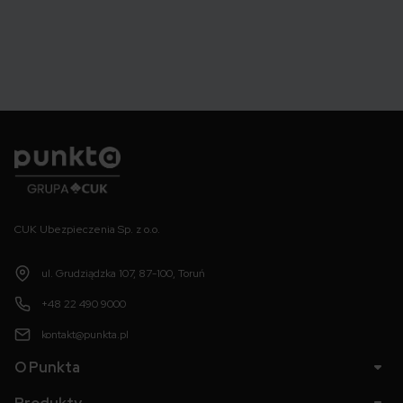
Punkta
CUK Ubezpieczenia Sp. z o.o.
ul. Grudziądzka 107, 87-100, Toruń
+48 22 490 9000
kontakt@punkta.pl
O Punkta