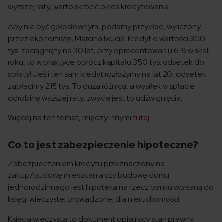
wyższej raty, warto skrócić okres kredytowania.
Aby nie być gołosłownym, podamy przykład, wyliczony
przez ekonomistę, Marcina Iwucia. Kredyt o wartości 300
tys. zaciągnięty na 30 lat, przy oprocentowaniu 6 % w skali
roku, to w praktyce oprócz kapitału 350 tys. odsetek do
spłaty! Jeśli ten sam kredyt rozłożymy na lat 20, odsetek
zapłacimy 215 tys. To duża różnica, a wysiłek w spłacie
odrobinę wyższej raty, zwykle jest to udźwignięcia.
Więcej na ten temat, między innymi
tutaj.
Co to jest zabezpieczenie hipoteczne?
Zabezpieczeniem kredytu przeznaczony na
zakup/budowę mieszkania czy budowę domu
jednorodzinnego jest hipoteka na rzecz banku wpisaną do
księgi wieczystej prowadzonej dla nieruchomości.
Księga wieczysta to dokument opisujący stan prawny