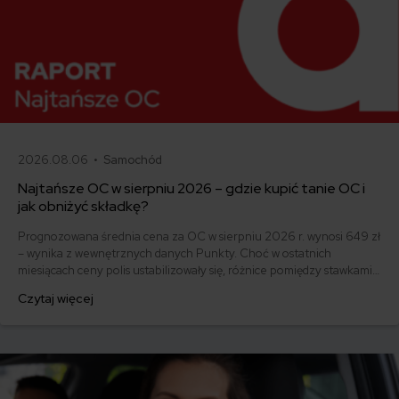
2026.08.06 •
Samochód
Najtańsze OC w sierpniu 2026 – gdzie kupić tanie OC i
jak obniżyć składkę?
Prognozowana średnia cena za OC w sierpniu 2026 r. wynosi 649 zł
– wynika z wewnętrznych danych Punkty. Choć w ostatnich
miesiącach ceny polis ustabilizowały się, różnice pomiędzy stawkami
za ubezpieczenie są ogromne. Jedni płacą zaledwie nieco ponad
Czytaj więcej
500 zł, inni – powyżej 1500 zł. Gdzie znaleźć najtańsze OC w Polsce
i jak obniżyć koszty ubezpieczenia samochodu? Odpowiadamy na
podstawie najnowszych danych z rynku.