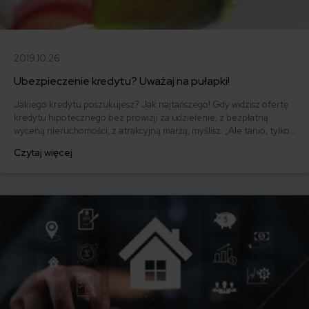
2019.10.26
Ubezpieczenie kredytu? Uważaj na pułapki!
Jakiego kredytu poszukujesz? Jak najtańszego! Gdy widzisz ofertę
kredytu hipotecznego bez prowizji za udzielenie, z bezpłatną
wyceną nieruchomości, z atrakcyjną marżą, myślisz: „Ale tanio, tylko
brać!”. Diabeł jak zwykle tkwi w szczegółach, a bardzo ważnym
Czytaj więcej
szczegółem jest ubezpieczenie. Z nieodpowiednim ubezpieczeniem
tani kredyt może okazać się bardzo drogi. Jak ustrzec się pułapek
kredytowo-ubezpieczeniowych?