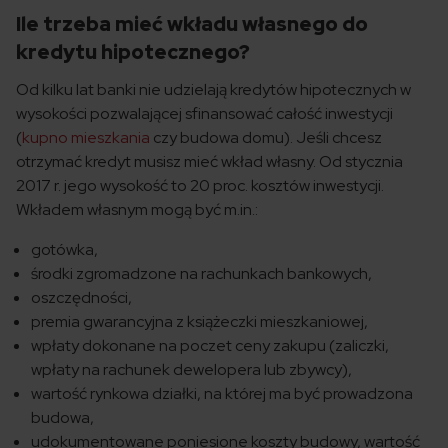
Ile trzeba mieć wkładu własnego do
kredytu hipotecznego?
Od kilku lat banki nie udzielają kredytów hipotecznych w
wysokości pozwalającej sfinansować całość inwestycji
(
kupno mieszkania
czy budowa domu). Jeśli chcesz
otrzymać kredyt musisz mieć wkład własny. Od stycznia
2017 r. jego wysokość to 20 proc. kosztów inwestycji.
Wkładem własnym mogą być m.in.:
gotówka,
środki zgromadzone na rachunkach bankowych,
oszczędności,
premia gwarancyjna z książeczki mieszkaniowej,
wpłaty dokonane na poczet ceny zakupu (zaliczki,
wpłaty na rachunek dewelopera lub zbywcy),
wartość rynkowa działki, na której ma być prowadzona
budowa,
udokumentowane poniesione koszty budowy, wartość