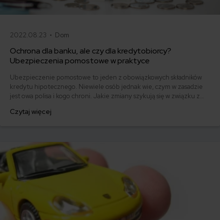
2022.08.23 •
Dom
Ochrona dla banku, ale czy dla kredytobiorcy?
Ubezpieczenia pomostowe w praktyce
Ubezpieczenie pomostowe to jeden z obowiązkowych składników
kredytu hipotecznego. Niewiele osób jednak wie, czym w zasadzie
jest owa polisa i kogo chroni. Jakie zmiany szykują się w związku z
podpisaną 16 sierpnia 2022 r. przez prezydenta nowelizacją ustawy?
Czytaj więcej
Ile wynosi ubezpieczenie pomostowe i jakie stawki obowiązują w
mBanku, PKO BP czy Alior Banku. Odpowiadamy!