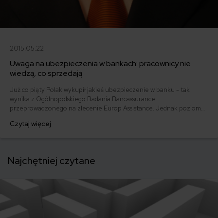
2015.05.22
Uwaga na ubezpieczenia w bankach: pracownicy nie
wiedzą, co sprzedają
Już co piąty Polak wykupił jakieś ubezpieczenie w banku - tak
wynika z Ogólnopolskiego Badania Bancassurance
przeprowadzonego na zlecenie Europ Assistance. Jednak poziom
wiedzy ubezpieczeniowej pracowników banków jest daleki od ideału.
Czytaj więcej
Bankowcy wiedzą, że mają sprzedać polisę - i niewiele poza tym.
Najchętniej czytane