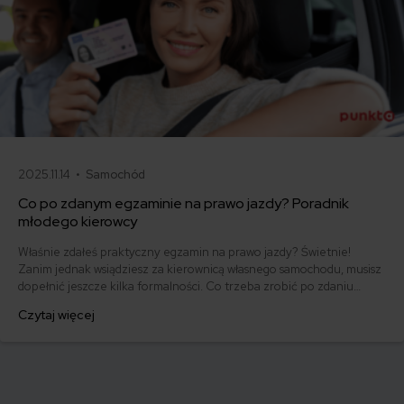
2025.11.14 •
Samochód
Co po zdanym egzaminie na prawo jazdy? Poradnik
młodego kierowcy
Właśnie zdałeś praktyczny egzamin na prawo jazdy? Świetnie!
Zanim jednak wsiądziesz za kierownicą własnego samochodu, musisz
dopełnić jeszcze kilka formalności. Co trzeba zrobić po zdaniu
egzaminu na prawo jazdy? Poznaj praktyczne wskazówki, dzięki
Czytaj więcej
którym szybko załatwisz sprawy urzędowe i będziesz mógł prowadzić
swoje auto.