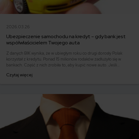
2026.03.26
Ubezpieczenie samochodu na kredyt – gdy bank jest
współwłaścicielem Twojego auta
Z danych BIK wynika, że w ubiegłym roku co drugi dorosły Polak
korzystał z kredytu. Ponad 15 milionów rodaków zadłużyło się w
bankach. Część z nich zrobiła to, aby kupić nowe auto. Jeśli
kupujesz pojazd “do spółki z bankiem”, sprawdź, jakie powinno być
Czytaj więcej
ubezpieczenie samochodu na kredyt.