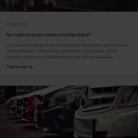
2024.12.09
Na czym polega odwrócona hipoteka?
Czy można korzystać z wartości swojego mieszkania i jednocześnie
w nim mieszkać? Odwrócona hipoteka to rozwiązanie, które
pozwala seniorom na dodatkowy dochód bez konieczności
sprzedaży nieruchomości. Jak działa, kto może z niej skorzystać i czy
Czytaj więcej
jest to bezpieczne? Sprawdź, na czym polega odwrócona hipoteka i
czy to sposób na finansowy komfort w późniejszych latach życia.