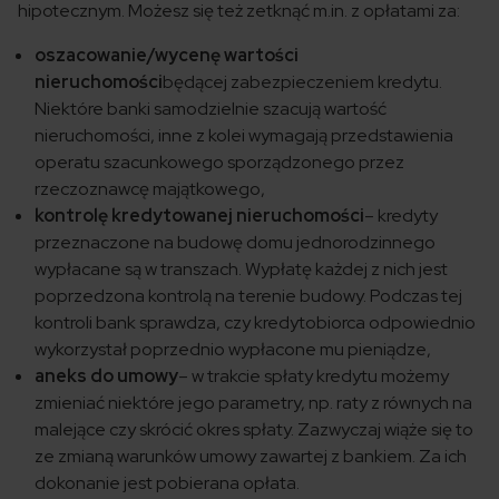
hipotecznym. Możesz się też zetknąć m.in. z opłatami za:
oszacowanie/wycenę wartości
nieruchomości
będącej zabezpieczeniem kredytu.
Niektóre banki samodzielnie szacują wartość
nieruchomości, inne z kolei wymagają przedstawienia
operatu szacunkowego sporządzonego przez
rzeczoznawcę majątkowego,
kontrolę kredytowanej nieruchomości
– kredyty
przeznaczone na budowę domu jednorodzinnego
wypłacane są w transzach. Wypłatę każdej z nich jest
poprzedzona kontrolą na terenie budowy. Podczas tej
kontroli bank sprawdza, czy kredytobiorca odpowiednio
wykorzystał poprzednio wypłacone mu pieniądze,
aneks do umowy
– w trakcie spłaty kredytu możemy
zmieniać niektóre jego parametry, np. raty z równych na
malejące czy skrócić okres spłaty. Zazwyczaj wiąże się to
ze zmianą warunków umowy zawartej z bankiem. Za ich
dokonanie jest pobierana opłata.