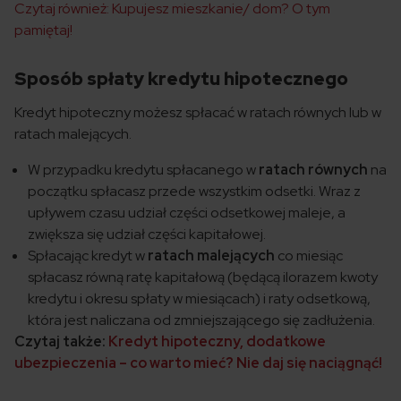
Czytaj również: Kupujesz mieszkanie/ dom? O tym
pamiętaj!
Sposób spłaty kredytu hipotecznego
Kredyt hipoteczny możesz spłacać w ratach równych lub w
ratach malejących.
W przypadku kredytu spłacanego w
ratach równych
na
początku spłacasz przede wszystkim odsetki. Wraz z
upływem czasu udział części odsetkowej maleje, a
zwiększa się udział części kapitałowej.
Spłacając kredyt w
ratach malejących
co miesiąc
spłacasz równą ratę kapitałową (będącą ilorazem kwoty
kredytu i okresu spłaty w miesiącach) i raty odsetkową,
która jest naliczana od zmniejszającego się zadłużenia.
Czytaj także:
Kredyt hipoteczny, dodatkowe
ubezpieczenia – co warto mieć? Nie daj się naciągnąć!