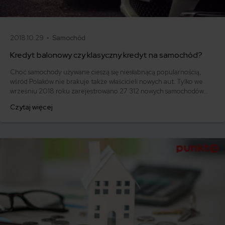
2018.10.29 •
Samochód
Kredyt balonowy czy klasyczny kredyt na samochód?
Choć samochody używane cieszą się niesłabnącą popularnością,
wśród Polaków nie brakuje także właścicieli nowych aut. Tylko we
wrześniu 2018 roku zarejestrowano 27 312 nowych samochodów
osobowych. Część z nich została kupiona na kredyt. I tutaj pojawia
Czytaj więcej
się pytanie: jaki kredyt samochodowy wybrać? Czy lepszy będzie
klasyczny kredyt na samochód czy może kredyt balonowy?