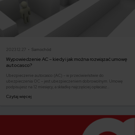
2023.12.27 •
Samochód
Wypowiedzenie AC – kiedy i jak można rozwiązać umowę
autocasco?
Ubezpieczenie autocasco (AC) – w przeciwieństwie do
ubezpieczenia OC – jest ubezpieczeniem dobrowolnym. Umowę
podpisujesz na 12 miesięcy, a składkę najczęściej opłacasz
jednorazowo. Co w przypadku, gdy udało Ci się znaleźć lepszą
Czytaj więcej
ofertę lub zdecydowałeś się sprzedać samochód w trakcie trwania
umowy? Sprawdź, w jakich sytuacjach ubezpieczenie AC wygasa
samo, a kiedy można odstąpić od umowy.