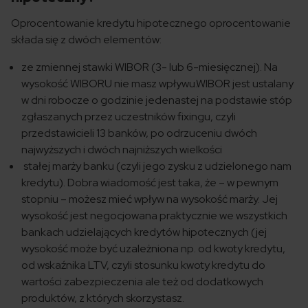
Oprocentowanie kredytu hipotecznego oprocentowanie
składa się z dwóch elementów:
ze zmiennej stawki WIBOR (3- lub 6-miesięcznej). Na
wysokość WIBORU nie masz wpływu.WIBOR jest ustalany
w dni robocze o godzinie jedenastej na podstawie stóp
zgłaszanych przez uczestników fixingu, czyli
przedstawicieli 13 banków, po odrzuceniu dwóch
najwyższych i dwóch najniższych wielkości
stałej marży banku (czyli jego zysku z udzielonego nam
kredytu). Dobra wiadomość jest taka, że – w pewnym
stopniu – możesz mieć wpływ na wysokość marży. Jej
wysokość jest negocjowana praktycznie we wszystkich
bankach udzielających kredytów hipotecznych (jej
wysokość może być uzależniona np. od kwoty kredytu,
od wskaźnika LTV, czyli stosunku kwoty kredytu do
wartości zabezpieczenia ale też od dodatkowych
produktów, z których skorzystasz.