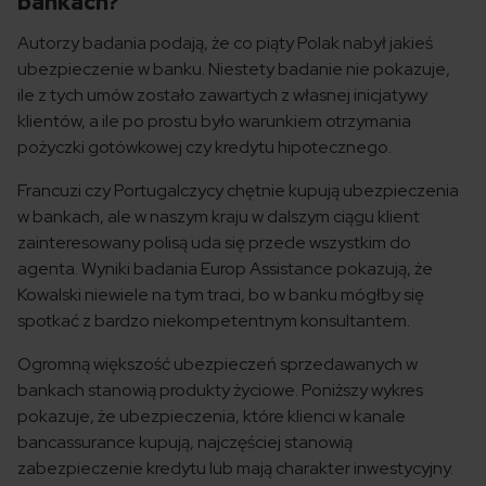
bankach?
Autorzy badania podają, że co piąty Polak nabył jakieś
ubezpieczenie w banku. Niestety badanie nie pokazuje,
ile z tych umów zostało zawartych z własnej inicjatywy
klientów, a ile po prostu było warunkiem otrzymania
pożyczki gotówkowej czy kredytu hipotecznego.
Francuzi czy Portugalczycy chętnie kupują ubezpieczenia
w bankach, ale w naszym kraju w dalszym ciągu klient
zainteresowany polisą uda się przede wszystkim do
agenta. Wyniki badania Europ Assistance pokazują, że
Kowalski niewiele na tym traci, bo w banku mógłby się
spotkać z bardzo niekompetentnym konsultantem.
Ogromną większość ubezpieczeń sprzedawanych w
bankach stanowią produkty życiowe. Poniższy wykres
pokazuje, że ubezpieczenia, które klienci w kanale
bancassurance kupują, najczęściej stanowią
zabezpieczenie kredytu lub mają charakter inwestycyjny.