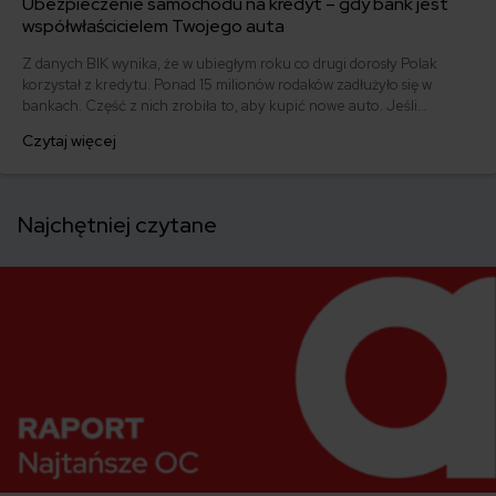
Ubezpieczenie samochodu na kredyt – gdy bank jest
współwłaścicielem Twojego auta
Z danych BIK wynika, że w ubiegłym roku co drugi dorosły Polak
korzystał z kredytu. Ponad 15 milionów rodaków zadłużyło się w
bankach. Część z nich zrobiła to, aby kupić nowe auto. Jeśli
kupujesz pojazd “do spółki z bankiem”, sprawdź, jakie powinno być
Czytaj więcej
ubezpieczenie samochodu na kredyt.
Najchętniej czytane