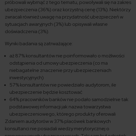
próbowali wybrnąć z tego tematu, powoływali się na zakres
ubezpieczenia (36%) oraz korzystną cenę (13%). Niektórzy
zwracali również uwagę na przydatność ubezpieczeń w
sytuacjach awaryjnych (3%) lub opisywali własne
doświadczenia (3%).
Wyniki badania są zatrważające:
aż 87% konsultantów nie poinformowało o możliwości
odstąpienia od umowy ubezpieczenia (co ma
niebagatelne znaczenie przy ubezpieczeniach
inwestycyjnych)
57% konsultantów nie powiedziało audytorom, ile
ubezpieczenie będzie kosztować
64% pracowników banków nie podało samodzielnie tak
podstawowej informacji jak nazwa towarzystwa
ubezpieczeniowego, którego produkty oferowali
Zdaniem audytorów w 37% placówek bankowych
konsultanci nie posiadali wiedzy merytorycznej o
proponowanych ubezpieczeniach. Taki sam był odsetek