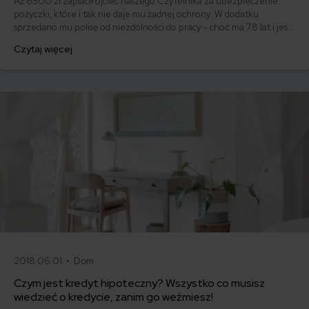
Aż 6500 zł zapłacił ojciec naszego Czytelnika za ubezpieczenie
pożyczki, które i tak nie daje mu żadnej ochrony. W dodatku
sprzedano mu polisę od niezdolności do pracy - choć ma 78 lat i jest
na emeryturze. Co na to KNF?
Czytaj więcej
2018.06.01 •
Dom
Czym jest kredyt hipoteczny? Wszystko co musisz
wiedzieć o kredycie, zanim go weźmiesz!