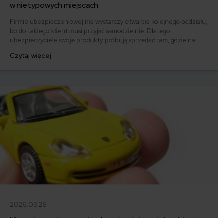
w nietypowych miejscach
Firmie ubezpieczeniowej nie wystarczy otwarcie kolejnego oddziału,
bo do takiego klient musi przyjść samodzielnie. Dlatego
ubezpieczyciele swoje produkty próbują sprzedać tam, gdzie na
pierwszy rzut oka są niewidoczne – w bankach, a nawet w sklepach z
Czytaj więcej
elektroniką czy kioskach. Ekspert porównywarki mfind postanowił
przyjrzeć się nietypowym miejscom, w których ubezpieczyciele
próbują pomnożyć zyski.
2026.03.26