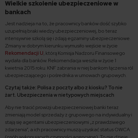
Wielkie szkolenie ubezpieczeniowe w
bankach
Jest nadzieja na to, że pracownicy banków dość szybko
uzupełnią braki wiedzy ubezpieczeniowej, bo teraz
intensywnie szkolą się i zdają egzaminy ubezpieczeniowe.
Zmiany w dobrym kierunku wymusiło wejście w życie
Rekomendacji U
, którą Komisja Nadzoru Finansowego
wydała dla banków. Rekomendacja weszła w życie 1
kwietnia 2015 roku. KNF zabrania w niej bankom łączenia ról
ubezpieczającego i pośrednika w umowach grupowych.
Czytaj także: Polisa z poczty albo z kiosku? To nie
żart. Ubezpieczenia w nietypowych miejscach
Aby nie tracić prowizji ubezpieczeniowej banki teraz
zmieniają model sprzedaży z grupowego na indywidualny i
stają się agentami ubezpieczeniowymi „z prawdziwego
zdarzenia”, a ich pracownicy muszą uzyskać status OWCA
(osób wykonujących czynności agencyjne). To nie dzieje