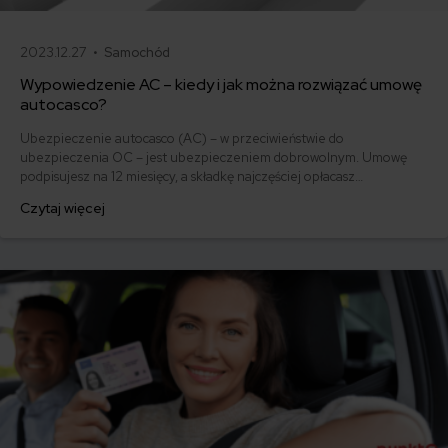
2023.12.27 •
Samochód
Wypowiedzenie AC – kiedy i jak można rozwiązać umowę
autocasco?
Ubezpieczenie autocasco (AC) – w przeciwieństwie do
ubezpieczenia OC – jest ubezpieczeniem dobrowolnym. Umowę
podpisujesz na 12 miesięcy, a składkę najczęściej opłacasz
jednorazowo. Co w przypadku, gdy udało Ci się znaleźć lepszą
Czytaj więcej
ofertę lub zdecydowałeś się sprzedać samochód w trakcie trwania
umowy? Sprawdź, w jakich sytuacjach ubezpieczenie AC wygasa
samo, a kiedy można odstąpić od umowy.