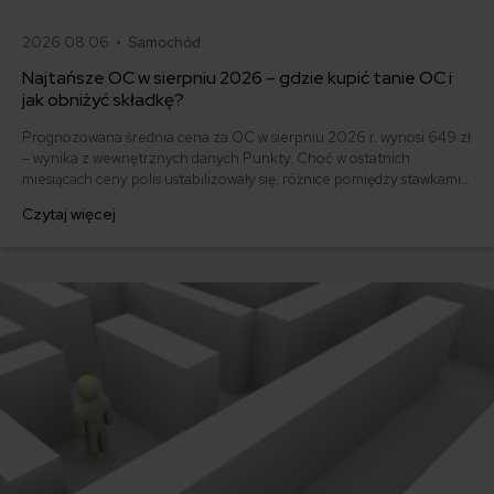
2026.08.06 •
Samochód
Najtańsze OC w sierpniu 2026 – gdzie kupić tanie OC i
jak obniżyć składkę?
Prognozowana średnia cena za OC w sierpniu 2026 r. wynosi 649 zł
– wynika z wewnętrznych danych Punkty. Choć w ostatnich
miesiącach ceny polis ustabilizowały się, różnice pomiędzy stawkami
za ubezpieczenie są ogromne. Jedni płacą zaledwie nieco ponad
Czytaj więcej
500 zł, inni – powyżej 1500 zł. Gdzie znaleźć najtańsze OC w Polsce
i jak obniżyć koszty ubezpieczenia samochodu? Odpowiadamy na
podstawie najnowszych danych z rynku.