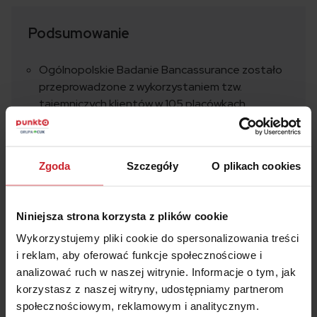
Podsumowanie
Ogólnopolskie Badanie Bancassurance zostało
przeprowadzone z wykorzystaniem tzw.
tajemniczych klientów w 105 placówkach
bankowych.
W co trzecim oddziale banku konsultanci nie
mają wiedzy na temat ubezpieczeń, które
Zgoda
Szczegóły
O plikach cookies
sprzedają.
57% konsultantów nie powiedziało audytorom,
Niniejsza strona korzysta z plików cookie
ile ubezpieczenie będzie kosztować.
Wykorzystujemy pliki cookie do spersonalizowania treści
64% pracowników banków nie podało
i reklam, aby oferować funkcje społecznościowe i
samodzielnie nazwy towarzystwa
analizować ruch w naszej witrynie. Informacje o tym, jak
ubezpieczeniowego, którego produkty
korzystasz z naszej witryny, udostępniamy partnerom
oferowali.
społecznościowym, reklamowym i analitycznym.