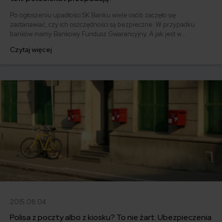
Po ogłoszeniu upadłości SK Banku wiele osób zaczęło się
zastanawiać, czy ich oszczędności są bezpieczne. W przypadku
banków mamy Bankowy Fundusz Gwarancyjny. A jak jest w
ubezpieczeniach? Wyobraź sobie, że masz kilkadziesiąt tysięcy na
Czytaj więcej
tzw. polisolokacie, a okazuje się, że Twój ubezpieczyciel bankrutuje.
Dowiedz się, ile pieniędzy możesz odzyskać.
2015.08.04
Polisa z poczty albo z kiosku? To nie żart. Ubezpieczenia