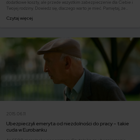
dodatkowe koszty, ale przede wszystkim zabezpieczenie dla Ciebie i
Twojej rodziny. Dowiedz się, dlaczego warto je mieć. Pamiętaj, że
kredyt hipoteczny to zobowiązanie na długie lata, które warto
Czytaj więcej
zabezpieczyć, a jednocześnie nie dać się naciągnąć na
niepotrzebną polisę.
2015.06.11
Ubezpieczyli emeryta od niezdolności do pracy – takie
cuda w Eurobanku