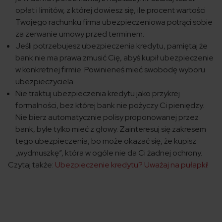
opłat i limitów, z której dowiesz się, ile procent wartości
Twojego rachunku firma ubezpieczeniowa potrąci sobie
za zerwanie umowy przed terminem.
Jeśli potrzebujesz ubezpieczenia kredytu, pamiętaj że
bank nie ma prawa zmusić Cię, abyś kupił ubezpieczenie
w konkretnej firmie. Powinieneś mieć swobodę wyboru
ubezpieczyciela.
Nie traktuj ubezpieczenia kredytu jako przykrej
formalności, bez której bank nie pożyczy Ci pieniędzy.
Nie bierz automatycznie polisy proponowanej przez
bank, byle tylko mieć z głowy. Zainteresuj się zakresem
tego ubezpieczenia, bo może okazać się, że kupisz
„wydmuszkę”, która w ogóle nie da Ci żadnej ochrony.
Czytaj także:
Ubezpieczenie kredytu? Uważaj na pułapki!