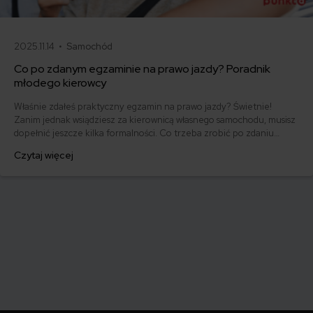
2025.11.14 •
Samochód
Co po zdanym egzaminie na prawo jazdy? Poradnik
młodego kierowcy
Właśnie zdałeś praktyczny egzamin na prawo jazdy? Świetnie!
Zanim jednak wsiądziesz za kierownicą własnego samochodu, musisz
dopełnić jeszcze kilka formalności. Co trzeba zrobić po zdaniu
egzaminu na prawo jazdy? Poznaj praktyczne wskazówki, dzięki
Czytaj więcej
którym szybko załatwisz sprawy urzędowe i będziesz mógł prowadzić
swoje auto.