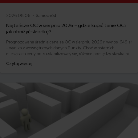
2026.08.06 •
Samochód
Najtańsze OC w sierpniu 2026 – gdzie kupić tanie OC i
jak obniżyć składkę?
Prognozowana średnia cena za OC w sierpniu 2026 r. wynosi 649 zł
– wynika z wewnętrznych danych Punkty. Choć w ostatnich
miesiącach ceny polis ustabilizowały się, różnice pomiędzy stawkami
za ubezpieczenie są ogromne. Jedni płacą zaledwie nieco ponad
Czytaj więcej
500 zł, inni – powyżej 1500 zł. Gdzie znaleźć najtańsze OC w Polsce
i jak obniżyć koszty ubezpieczenia samochodu? Odpowiadamy na
podstawie najnowszych danych z rynku.