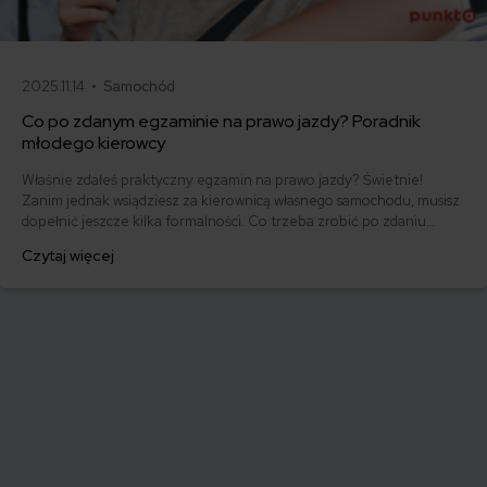
2025.11.14 •
Samochód
Co po zdanym egzaminie na prawo jazdy? Poradnik
młodego kierowcy
Właśnie zdałeś praktyczny egzamin na prawo jazdy? Świetnie!
Zanim jednak wsiądziesz za kierownicą własnego samochodu, musisz
dopełnić jeszcze kilka formalności. Co trzeba zrobić po zdaniu
egzaminu na prawo jazdy? Poznaj praktyczne wskazówki, dzięki
Czytaj więcej
którym szybko załatwisz sprawy urzędowe i będziesz mógł prowadzić
swoje auto.