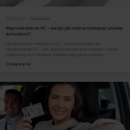
2023.12.27 •
Samochód
Wypowiedzenie AC – kiedy i jak można rozwiązać umowę
autocasco?
Ubezpieczenie autocasco (AC) – w przeciwieństwie do
ubezpieczenia OC – jest ubezpieczeniem dobrowolnym. Umowę
podpisujesz na 12 miesięcy, a składkę najczęściej opłacasz
jednorazowo. Co w przypadku, gdy udało Ci się znaleźć lepszą
Czytaj więcej
ofertę lub zdecydowałeś się sprzedać samochód w trakcie trwania
umowy? Sprawdź, w jakich sytuacjach ubezpieczenie AC wygasa
samo, a kiedy można odstąpić od umowy.