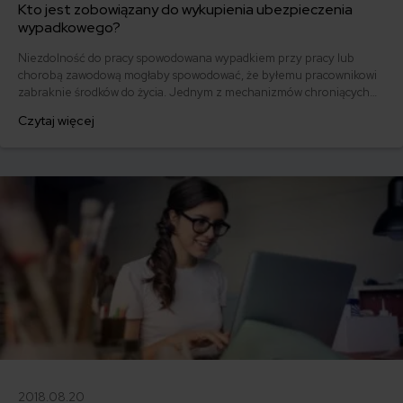
Kto jest zobowiązany do wykupienia ubezpieczenia
wypadkowego?
Niezdolność do pracy spowodowana wypadkiem przy pracy lub
chorobą zawodową mogłaby spowodować, że byłemu pracownikowi
zabraknie środków do życia. Jednym z mechanizmów chroniących
pracownika w sytuacji doznania urazu i w następstwie trwałej lub
Czytaj więcej
tymczasowej niezdolności do pracy jest ubezpieczenie wypadkowe.
Aby z niego skorzystać, trzeba opłacać składkę na ubezpieczenie
wypadkowe. Ile wynosi składka wypadkowa?
2018.08.20