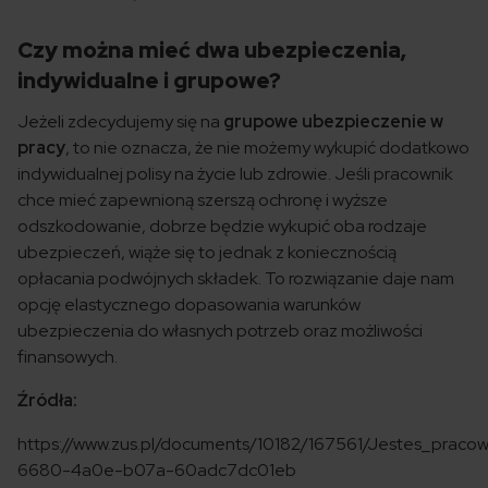
Czy można mieć dwa ubezpieczenia,
indywidualne i grupowe?
Jeżeli zdecydujemy się na
grupowe ubezpieczenie w
pracy
, to nie oznacza, że nie możemy wykupić dodatkowo
indywidualnej polisy na życie lub zdrowie. Jeśli pracownik
chce mieć zapewnioną szerszą ochronę i wyższe
odszkodowanie, dobrze będzie wykupić oba rodzaje
ubezpieczeń, wiąże się to jednak z koniecznością
opłacania podwójnych składek. To rozwiązanie daje nam
opcję elastycznego dopasowania warunków
ubezpieczenia do własnych potrzeb oraz możliwości
finansowych.
Źródła:
https://www.zus.pl/documents/10182/167561/Jestes_praco
6680-4a0e-b07a-60adc7dc01eb