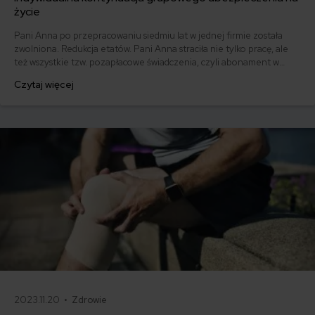
życie
Pani Anna po przepracowaniu siedmiu lat w jednej firmie została
zwolniona. Redukcja etatów. Pani Anna straciła nie tylko pracę, ale
też wszystkie tzw. pozapłacowe świadczenia, czyli abonament w
centrum medycznym, kartę sportową i ubezpieczenie na życie,
Czytaj więcej
które opłacał jej pracodawca. Zobacz, co powinna zrobić pani Anna,
aby nie stracić ochrony z tytułu polisy na życie.
2023.11.20 •
Zdrowie