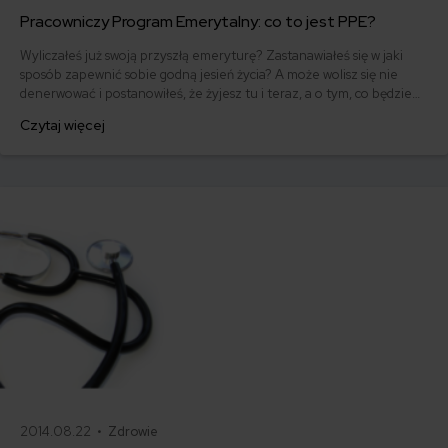
Pracowniczy Program Emerytalny: co to jest PPE?
Wyliczałeś już swoją przyszłą emeryturę? Zastanawiałeś się w jaki
sposób zapewnić sobie godną jesień życia? A może wolisz się nie
denerwować i postanowiłeś, że żyjesz tu i teraz, a o tym, co będzie
później, pomyślisz... później. Jeśli jednak chciałbyś spać spokojniej i
Czytaj więcej
zacząć odkładać środki na emeryturę, jednym ze sposobów
oszczędzania jest PPE, czyli Pracowniczy Program Emerytalny. Co
powinieneś o nim wiedzieć?
2014.08.22 •
Zdrowie