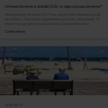
Umowa zlecenie a składki ZUS: co daje umowa zlecenie?
Według danych na koniec 2017 roku, ponad milion Polaków pracuje
na zleceniu. Choć nieraz zapowiadano już koniec „śmieciówek”, te
wciąż cieszą się ogromną popularnością. Szczególnie wśród
pracodawców. A jak wygląda to ze strony pracowników? Czy za taką
Czytaj więcej
osobę odprowadzane są składki ZUS? Czy pracownik zatrudniony na
umowę zlecenie ma takie same prawa do opieki zdrowotnej jak ten
pracujący na umowę o pracę?
2018.08.07